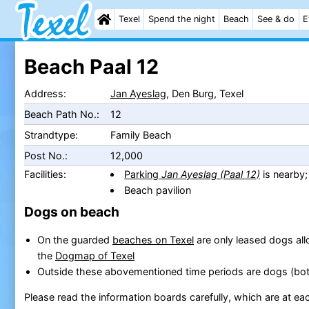
Texel
Spend the night
Beach
See & do
E
Beach Paal 12
Address:
Jan Ayeslag
, Den Burg, Texel
Beach Path No.:
12
Strandtype:
Family Beach
Post No.:
12,000
Facilities:
Parking
Jan Ayeslag (Paal 12)
is nearby
Beach pavilion
Dogs on beach
On the guarded
beaches on Texel
are only leased dogs all
the
Dogmap of Texel
Outside these abovementioned time periods are dogs (bot
Please read the information boards carefully, which are at e