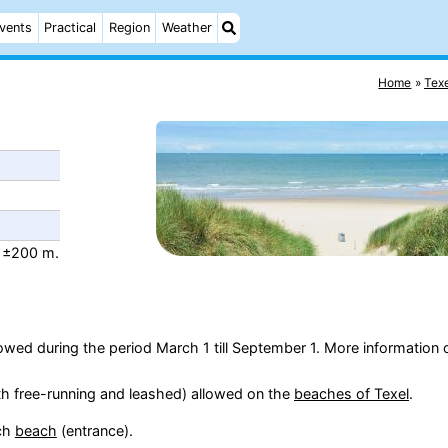
vents
Practical
Region
Weather
Home
Tex
; ±200 m.
owed during the period March 1 till September 1. More information 
h free-running and leashed) allowed on the
beaches of Texel
.
ach
beach
(entrance).