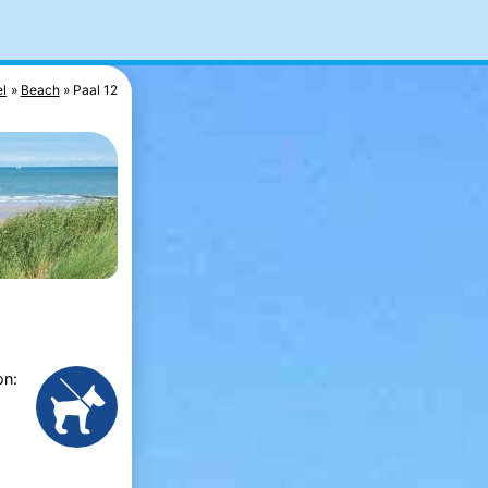
el
Beach
Paal 12
on: