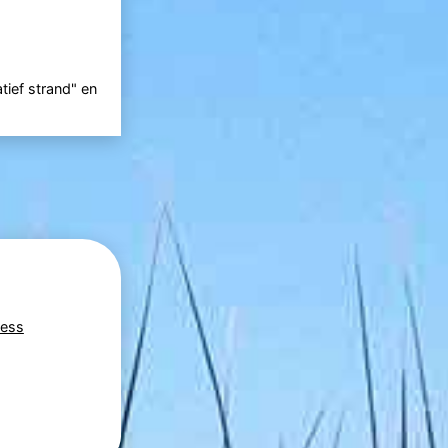
tief strand" en
ness