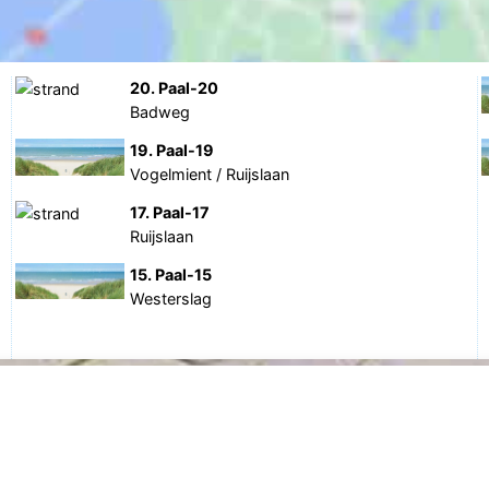
20. Paal-20
Badweg
19. Paal-19
Vogelmient / Ruijslaan
17. Paal-17
Ruijslaan
15. Paal-15
Westerslag