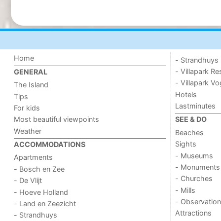
Home
- Strandhuys
- Villapark Re
GENERAL
- Villapark V
The Island
Hotels
Tips
Lastminutes
For kids
Most beautiful viewpoints
SEE & DO
Weather
Beaches
Sights
ACCOMMODATIONS
- Museums
Apartments
- Monuments
- Bosch en Zee
- Churches
- De Vlijt
- Mills
- Hoeve Holland
- Observation
- Land en Zeezicht
Attractions
- Strandhuys