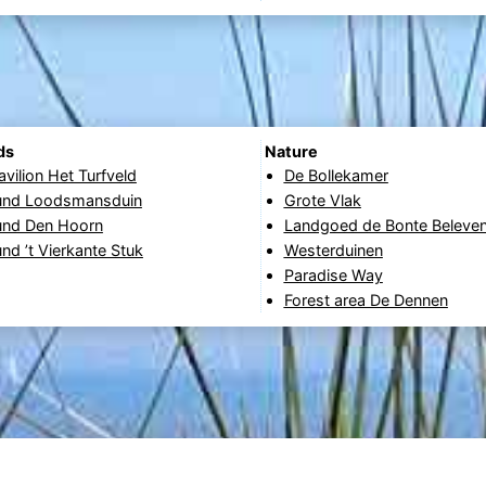
ds
Nature
avilion Het Turfveld
De Bollekamer
und Loodsmansduin
Grote Vlak
und Den Hoorn
Landgoed de Bonte Beleven
nd ’t Vierkante Stuk
Westerduinen
Paradise Way
Forest area De Dennen