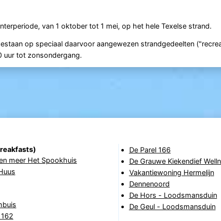
terperiode, van 1 oktober tot 1 mei, op het hele Texelse strand.
oegestaan op speciaal daarvoor aangewezen strandgedeelten ("recrea
00 uur tot zonsondergang.
reakfasts)
De Parel 166
en meer Het Spookhuis
De Grauwe Kiekendief Well
Huus
Vakantiewoning Hermelijn
Dennenoord
De Hors - Loodsmansduin
buis
De Geul - Loodsmansduin
 162