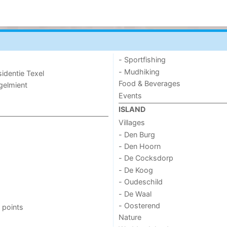
- Sportfishing
- Mudhiking
sidentie Texel
Food & Beverages
ogelmient
Events
ISLAND
Villages
- Den Burg
- Den Hoorn
- De Cocksdorp
- De Koog
- Oudeschild
- De Waal
- Oosterend
 points
Nature