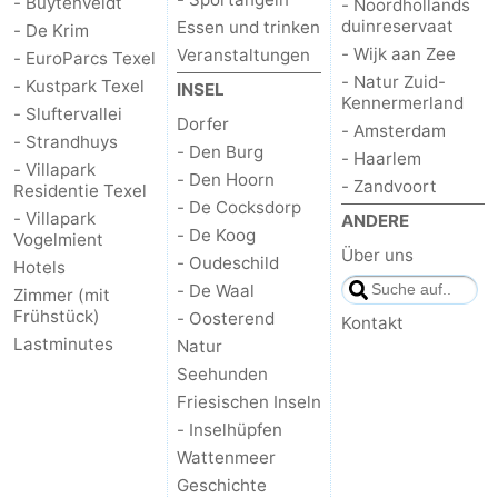
- Buytenveldt
- Noordhollands
duinreservaat
Essen und trinken
- De Krim
- Wijk aan Zee
Veranstaltungen
- EuroParcs Texel
- Natur Zuid-
- Kustpark Texel
INSEL
Kennermerland
- Sluftervallei
Dorfer
- Amsterdam
- Strandhuys
- Den Burg
- Haarlem
- Villapark
- Den Hoorn
- Zandvoort
Residentie Texel
- De Cocksdorp
- Villapark
ANDERE
- De Koog
Vogelmient
Über uns
- Oudeschild
Hotels
- De Waal
Zimmer (mit
Frühstück)
- Oosterend
Kontakt
Lastminutes
Natur
Seehunden
Friesischen Inseln
- Inselhüpfen
Wattenmeer
Geschichte