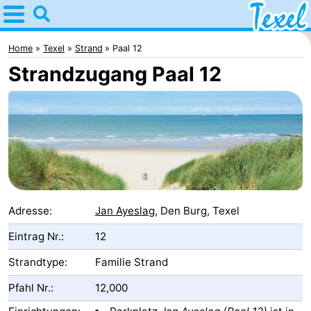
Home
Texel
Home
Texel
Strand
Paal 12
Strandzugang Paal 12
Tipps
Für
kindern
Dorfer
-
Den
-
Adresse:
Jan Ayeslag
, Den Burg, Texel
Burg
Den
-
Eintrag Nr.:
12
Strandtype:
Familie Strand
Hoorn
De
-
Pfahl Nr.:
12,000
Cocksdorp
De
-