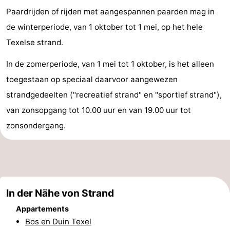
Paardrijden of rijden met aangespannen paarden mag in
Holland
Land
-
de winterperiode, van 1 oktober tot 1 mei, op het hele
en
Strandhuys
-
Texelse strand.
Zeezicht
Strandplevier
Campingplätze
In de zomerperiode, van 1 mei tot 1 oktober, is het alleen
toegestaan op speciaal daarvoor aangewezen
Ferienhäuser
strandgedeelten ("recreatief strand" en "sportief strand"),
-
van zonsopgang tot 10.00 uur en van 19.00 uur tot
zonsondergang.
't
-
Eibernest
't
-
Hoogelandt
Beach
-
In der Nähe von Strand
Park
Buytenveldt
-
Appartements
Texel
De
-
Bos en Duin Texel