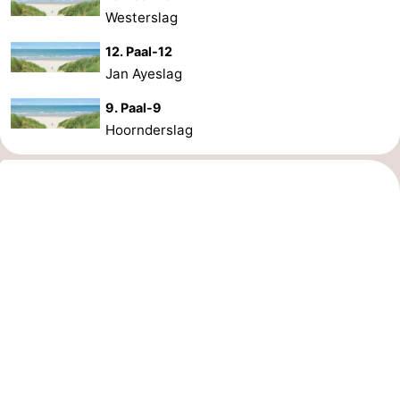
Westerslag
Schoorlse
Bergen
-
12. Paal-12
Jan Ayeslag
Duinen
aan
Bergen
-
9. Paal-9
Zee
Alkmaar
-
Hoornderslag
Egmond
-
aan
Noordhollands
-
Zee
duinreservaat
Wijk
-
aan
Natur
-
Zee
Zuid-
Amsterdam
-
Kennermerland
Haarlem
-
Zandvoort
Wetter