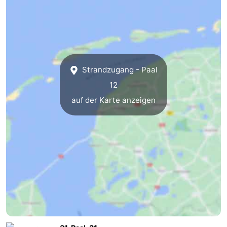
Sportangeln
Seehunden
Essen
und
Veranstaltungen
Strandzugang - Paal
12
trinken
Praktisch
auf der Karte anzeigen
Forum
Route
-
Fähre
-
Parken
Inselhüpfen
Reisebuchshop