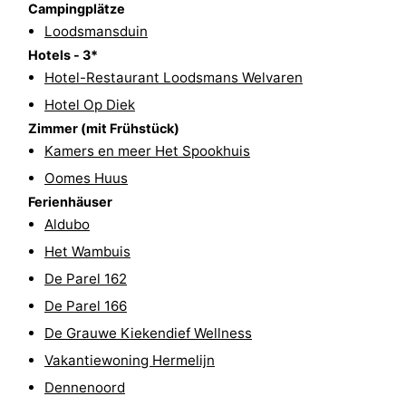
Campingplätze
Krim
EuroParcs
-
Loodsmansduin
Hotels - 3*
Texel
Kustpark
-
Hotel-Restaurant Loodsmans Welvaren
Hotel Op Diek
Texel
Sluftervallei
-
Zimmer (mit Frühstück)
Strandhuys
-
Kamers en meer Het Spookhuis
Oomes Huus
Villapark
-
Ferienhäuser
Aldubo
Residentie
Villapark
Hotels
Het Wambuis
Texel
Vogelmient
Zimmer
De Parel 162
De Parel 166
(mit
Lastminutes
De Grauwe Kiekendief Wellness
Frühstück)
Strand
Vakantiewoning Hermelijn
Dennenoord
Sehen