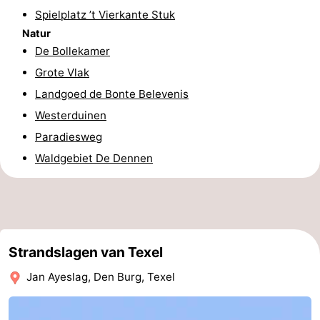
Spielplatz ’t Vierkante Stuk
Minigolfplätze
Natur
Natur
De Bollekamer
Führungen
Grote Vlak
Sport
Landgoed de Bonte Belevenis
Westerduinen
-
Paradiesweg
Schwimmbader
-
Waldgebiet De Dennen
Radfahren
-
Wandern
-
Reiten
-
Strandslagen van Texel
Jan Ayeslag, Den Burg, Texel
Surfen
-
Wattwandern
-