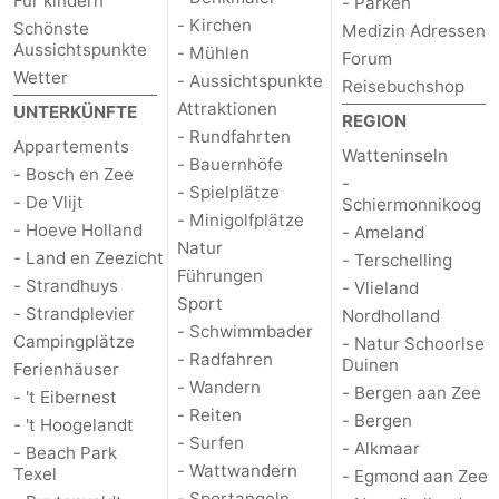
Für kindern
- Parken
- Kirchen
Schönste
Medizin Adressen
Aussichtspunkte
- Mühlen
Forum
Wetter
- Aussichtspunkte
Reisebuchshop
Attraktionen
UNTERKÜNFTE
REGION
- Rundfahrten
Appartements
Watteninseln
- Bauernhöfe
- Bosch en Zee
-
- Spielplätze
- De Vlijt
Schiermonnikoog
- Minigolfplätze
- Hoeve Holland
- Ameland
Natur
- Land en Zeezicht
- Terschelling
Führungen
- Strandhuys
- Vlieland
Sport
- Strandplevier
Nordholland
- Schwimmbader
Campingplätze
- Natur Schoorlse
- Radfahren
Duinen
Ferienhäuser
- Wandern
- Bergen aan Zee
- 't Eibernest
- Reiten
- Bergen
- 't Hoogelandt
- Surfen
- Alkmaar
- Beach Park
- Wattwandern
Texel
- Egmond aan Zee
- Sportangeln