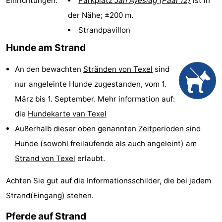
Einrichtungen:
Parkplatz
Jan Ayeslag (Paal 12)
ist in
Koog
Oudeschild
-
der Nähe; ±200 m.
Strandpavillon
De
-
Hunde am Strand
Waal
Oosterend
Natur
An den bewachten
Stränden von Texel
sind
Schönste
nur angeleinte Hunde zugestanden, vom 1.
März bis 1. September. Mehr information auf:
Aussichtspunkte
Übernachten
die
Hundekarte van Texel
Appartements
Außerhalb dieser oben genannten Zeitperioden sind
Hunde (sowohl freilaufende als auch angeleint) am
-
Strand von Texel
erlaubt.
Bosch
-
Achten Sie gut auf die Informationsschilder, die bei jedem
en
De
-
Strand(Eingang) stehen.
Zee
Vlijt
Hoeve
-
Pferde auf Strand