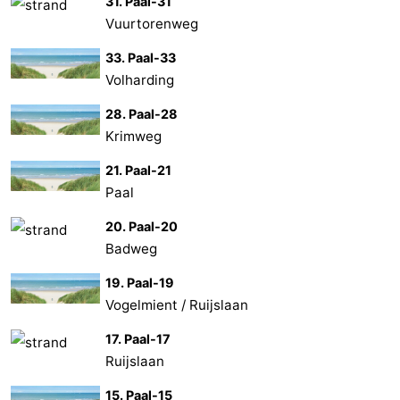
31. Paal-31
Vuurtorenweg
Medizin
33. Paal-33
Adressen
Region
Volharding
Watteninseln
28. Paal-28
Krimweg
-
21. Paal-21
Paal
Schiermonnikoog
-
20. Paal-20
Ameland
-
Badweg
Terschelling
-
19. Paal-19
Vogelmient / Ruijslaan
Vlieland
Nordholland
17. Paal-17
-
Ruijslaan
Natur
-
15. Paal-15