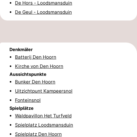
De Hors - Loodsmansduin
&
-
De Geul - Loodsmansduin
tun
Museen
-
Denkmäler
-
Denkmäler
Kirchen
-
Batterij Den Hoorn
Mühlen
-
Kirche von Den Hoorn
Aussichtspunkte
Aussichtspunkte
Attraktionen
Bunker Den Hoorn
Uitzichtpunt Kampeersnol
-
Fonteinsnol
Rundfahrten
-
Spielplätze
Waldpavillon Het Turfveld
Bauernhöfe
-
Spielplatz Loodsmansduin
Spielplätze
-
Spielplatz Den Hoorn