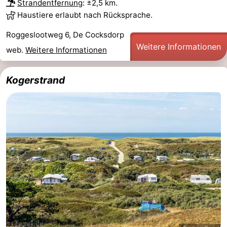
Strandentfernung
: ±2,5 km.
Holland
Land
-
Haustiere erlaubt nach Rücksprache.
Roggeslootweg 6, De Cocksdorp
en
Strandhuys
-
Weitere Informationen
web.
Weitere Informationen
Zeezicht
Strandplevier
Campingplätze
Kogerstrand
Ferienhäuser
-
't
-
Eibernest
't
-
Hoogelandt
Beach
-
Park
Buytenveldt
-
Texel
De
-