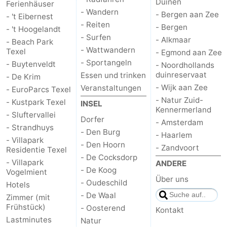
Duinen
Ferienhäuser
- Wandern
- Bergen aan Zee
- 't Eibernest
- Reiten
- Bergen
- 't Hoogelandt
- Surfen
- Alkmaar
- Beach Park
- Wattwandern
Texel
- Egmond aan Zee
- Sportangeln
- Buytenveldt
- Noordhollands
duinreservaat
Essen und trinken
- De Krim
- Wijk aan Zee
Veranstaltungen
- EuroParcs Texel
- Natur Zuid-
- Kustpark Texel
INSEL
Kennermerland
- Sluftervallei
Dorfer
- Amsterdam
- Strandhuys
- Den Burg
- Haarlem
- Villapark
- Den Hoorn
- Zandvoort
Residentie Texel
- De Cocksdorp
- Villapark
ANDERE
- De Koog
Vogelmient
Über uns
- Oudeschild
Hotels
- De Waal
Zimmer (mit
Frühstück)
- Oosterend
Kontakt
Lastminutes
Natur