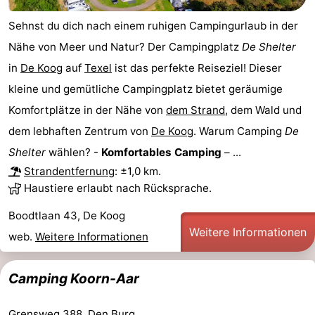
Sehnst du dich nach einem ruhigen Campingurlaub in der
Schoorlse
Bergen
-
Nähe von Meer und Natur? Der Campingplatz
De Shelter
Duinen
aan
Bergen
-
in
De Koog
auf
Texel
ist das perfekte Reiseziel! Dieser
kleine und gemütliche Campingplatz bietet geräumige
Zee
Alkmaar
-
Komfortplätze in der Nähe von
dem Strand
, dem Wald und
Egmond
-
dem lebhaften Zentrum von
De Koog
. Warum Camping
De
Shelter
wählen? -
Komfortables Camping
– ...
aan
Noordhollands
-
Strandentfernung
: ±1,0 km.
Zee
duinreservaat
Wijk
-
Haustiere erlaubt nach Rücksprache.
Boodtlaan 43, De Koog
aan
Natur
-
Weitere Informationen
web.
Weitere Informationen
Zee
Zuid-
Amsterdam
-
Camping Koorn-Aar
Kennermerland
Haarlem
-
Zandvoort
Wetter
Grensweg 388, Den Burg