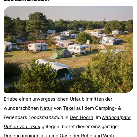
&
-
tun
Museen
-
Denkmäler
-
Kirchen
-
Mühlen
-
Aussichtspunkte
Attraktionen
-
Erlebe einen unvergesslichen Urlaub inmitten der
Rundfahrten
-
wunderschönen
Natur
von
Texel
auf dem Camping- &
Ferienpark
Loodsmansduin
in
Den Hoorn
. Im
Nationalpark
Bauernhöfe
-
Dünen von Texel
gelegen, bietet dieser einzigartige
Spielplätze
-
Dünencampingplatz eine Oase der Ruhe und Weite