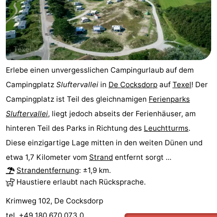
Sportangeln
Seehunden
Essen
und
Veranstaltungen
Erlebe einen unvergesslichen Campingurlaub auf dem
trinken
Praktisch
Campingplatz
Sluftervallei
in
De Cocksdorp
auf
Texel
! Der
Campingplatz ist Teil des gleichnamigen
Ferienparks
Forum
Sluftervallei
, liegt jedoch abseits der Ferienhäuser, am
Route
hinteren Teil des Parks in Richtung des
Leuchtturms
.
Diese einzigartige Lage mitten in den weiten Dünen und
-
etwa 1,7 Kilometer vom
Strand
entfernt sorgt ...
Fähre
-
Strandentfernung
: ±1,9 km.
Haustiere erlaubt nach Rücksprache.
Parken
Inselhüpfen
Krimweg 102, De Cocksdorp
Reisebuchshop
tel. +49 180 670 073 0