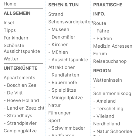
Home
SEHEN & TUN
PRAKTISCHE
ALLGEMEIN
INFO.
Strand
Sehenswürdigkeiten
Insel
Route
- Museen
Tipps
- Fähre
- Denkmäler
Für kindern
- Parken
- Kirchen
Schönste
Medizin Adressen
Aussichtspunkte
- Mühlen
Forum
Wetter
- Aussichtspunkte
Reisebuchshop
Attraktionen
UNTERKÜNFTE
REGION
- Rundfahrten
Appartements
Watteninseln
- Bauernhöfe
- Bosch en Zee
-
- Spielplätze
- De Vlijt
Schiermonnikoog
- Minigolfplätze
- Hoeve Holland
- Ameland
Natur
- Land en Zeezicht
- Terschelling
Führungen
- Strandhuys
- Vlieland
Sport
- Strandplevier
Nordholland
- Schwimmbader
Campingplätze
- Natur Schoorlse
- Radfahren