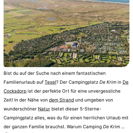
Koog
Oudeschild
-
De
-
Waal
Oosterend
Natur
Schönste
Aussichtspunkte
Übernachten
Bist du auf der Suche nach einem fantastischen
Appartements
Familienurlaub auf
Texel
? Der Campingplatz
De Krim
in
De
-
Cocksdorp
ist der perfekte Ort für eine unvergessliche
Zeit! In der Nähe von
dem Strand
und umgeben von
Bosch
-
wunderschöner
Natur
bietet dieser 5-Sterne-
en
De
-
Campingplatz alles, was du für einen herrlichen Urlaub mit
der ganzen Familie brauchst. Warum Camping
De Krim ...
Zee
Vlijt
Hoeve
-