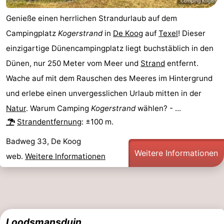
Krim
EuroParcs
-
Genieße einen herrlichen Strandurlaub auf dem
Campingplatz
Kogerstrand
in
De Koog
auf
Texel
! Dieser
Texel
Kustpark
-
einzigartige Dünencampingplatz liegt buchstäblich in den
Texel
Sluftervallei
-
Dünen, nur 250 Meter vom Meer und
Strand
entfernt.
Wache auf mit dem Rauschen des Meeres im Hintergrund
Strandhuys
-
und erlebe einen unvergesslichen Urlaub mitten in der
Villapark
-
Natur
. Warum Camping
Kogerstrand
wählen? - ...
Strandentfernung
: ±100 m.
Residentie
Villapark
Hotels
Badweg 33, De Koog
Texel
Vogelmient
Zimmer
Weitere Informationen
web.
Weitere Informationen
(mit
Lastminutes
Frühstück)
Strand
Sehen
Loodsmansduin