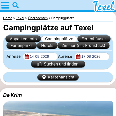
Home
Texel
Home
Texel
Übernachten
Campingplätze
Campingplätze auf Texel
Tipps
Appartements
Campingplätze
Ferienhäuser
Für
Ferienparks
Hotels
Zimmer (mit Frühstück)
kindern
Dorfer
Anreise
Abreise
-
Suchen und finden
Den
-
Kartenansicht
Burg
Den
-
De Krim
Hoorn
De
-
Cocksdorp
De
-