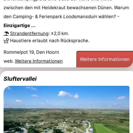
zwischen den mit Heidekraut bewachsenen Dünen. Warum
Minigolfplätze
Natur
den Camping- & Ferienpark
Loodsmansduin
wählen? -
Führungen
Einzigartige ...
Strandentfernung
: ±2,0 km.
Sport
Haustiere erlaubt nach Rücksprache.
-
Rommelpot 19, Den Hoorn
Weitere Informationen
web.
Weitere Informationen
Schwimmbader
-
Radfahren
-
Sluftervallei
Wandern
-
Reiten
-
Surfen
-
Wattwandern
-