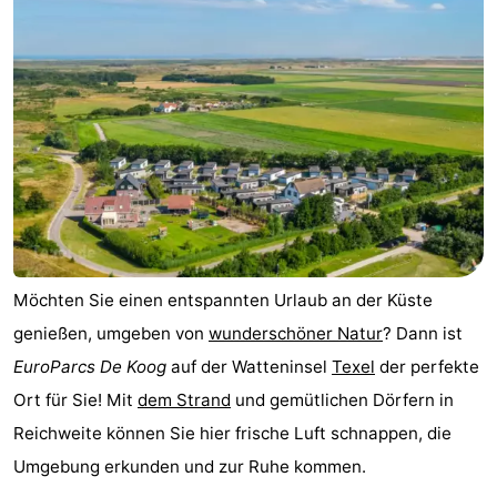
Koog
Oudeschild
-
De
-
Waal
Oosterend
Natur
Schönste
Aussichtspunkte
Übernachten
Appartements
Möchten Sie einen entspannten Urlaub an der Küste
-
genießen, umgeben von
wunderschöner Natur
? Dann ist
EuroParcs De Koog
auf der Watteninsel
Texel
der perfekte
Bosch
-
Ort für Sie! Mit
dem Strand
und gemütlichen Dörfern in
en
De
-
Reichweite können Sie hier frische Luft schnappen, die
Umgebung erkunden und zur Ruhe kommen.
Zee
Vlijt
Hoeve
-