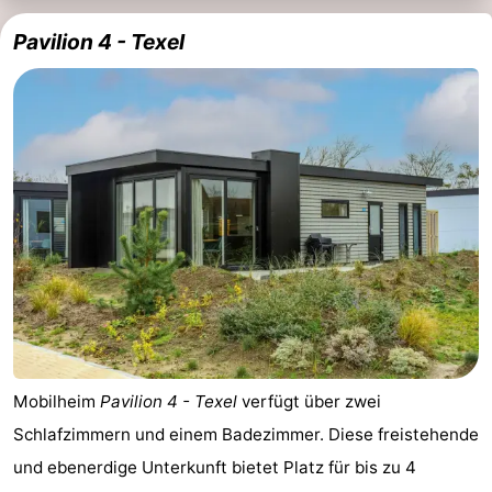
Sportangeln
Seehunden
Pavilion 4 - Texel
Essen
und
Veranstaltungen
trinken
Praktisch
Forum
Route
-
Fähre
-
Mobilheim
Pavilion 4 - Texel
verfügt über zwei
Parken
Inselhüpfen
Schlafzimmern und einem Badezimmer. Diese freistehende
und ebenerdige Unterkunft bietet Platz für bis zu 4
Reisebuchshop