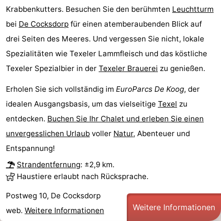
Krabbenkutters. Besuchen Sie den berühmten
Leuchtturm
Minigolfplätze
Natur
bei
De Cocksdorp
für einen atemberaubenden Blick auf
Führungen
drei Seiten des Meeres. Und vergessen Sie nicht, lokale
Spezialitäten wie Texeler Lammfleisch und das köstliche
Sport
Texeler Spezialbier in der
Texeler Brauerei
zu genießen.
-
Erholen Sie sich vollständig im
EuroParcs De Koog
, der
idealen Ausgangsbasis, um das vielseitige
Texel
zu
Schwimmbader
-
entdecken.
Buchen Sie Ihr Chalet und erleben Sie einen
Radfahren
-
unvergesslichen Urlaub
voller
Natur
, Abenteuer und
Entspannung!
Wandern
-
Strandentfernung
: ±2,9 km.
Reiten
-
Haustiere erlaubt nach Rücksprache.
Surfen
-
Postweg 10, De Cocksdorp
Weitere Informationen
web.
Weitere Informationen
Wattwandern
-