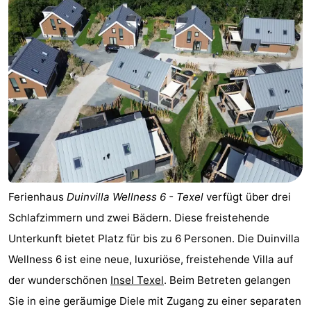
Schoorlse
Bergen
-
Duinen
aan
Bergen
-
Zee
Alkmaar
-
Egmond
-
aan
Noordhollands
-
Zee
duinreservaat
Wijk
-
Ferienhaus
Duinvilla Wellness 6 - Texel
verfügt über drei
aan
Natur
-
Schlafzimmern und zwei Bädern. Diese freistehende
Unterkunft bietet Platz für bis zu 6 Personen. Die Duinvilla
Zee
Zuid-
Amsterdam
-
Wellness 6 ist eine neue, luxuriöse, freistehende Villa auf
Kennermerland
Haarlem
-
der wunderschönen
Insel Texel
. Beim Betreten gelangen
Sie in eine geräumige Diele mit Zugang zu einer separaten
Zandvoort
Wetter