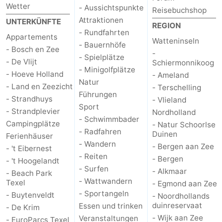
Wetter
- Aussichtspunkte
Reisebuchshop
Attraktionen
UNTERKÜNFTE
REGION
- Rundfahrten
Appartements
Watteninseln
- Bauernhöfe
- Bosch en Zee
-
- Spielplätze
- De Vlijt
Schiermonnikoog
- Minigolfplätze
- Hoeve Holland
- Ameland
Natur
- Land en Zeezicht
- Terschelling
Führungen
- Strandhuys
- Vlieland
Sport
- Strandplevier
Nordholland
- Schwimmbader
Campingplätze
- Natur Schoorlse
- Radfahren
Duinen
Ferienhäuser
- Wandern
- Bergen aan Zee
- 't Eibernest
- Reiten
- Bergen
- 't Hoogelandt
- Surfen
- Alkmaar
- Beach Park
- Wattwandern
Texel
- Egmond aan Zee
- Sportangeln
- Buytenveldt
- Noordhollands
duinreservaat
Essen und trinken
- De Krim
- Wijk aan Zee
Veranstaltungen
- EuroParcs Texel