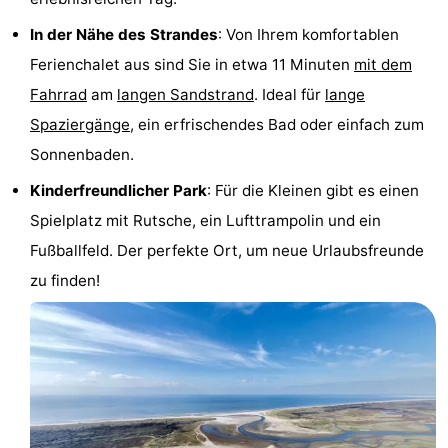
Krim
EuroParcs
-
In der Nähe des Strandes
: Von Ihrem komfortablen
Ferienchalet aus sind Sie in etwa 11 Minuten
mit dem
Texel
Kustpark
-
Fahrrad
am
langen Sandstrand
. Ideal für
lange
Texel
Sluftervallei
-
Spaziergänge
, ein erfrischendes Bad oder einfach zum
Sonnenbaden.
Strandhuys
-
Kinderfreundlicher Park
: Für die Kleinen gibt es einen
Villapark
-
Spielplatz mit Rutsche, ein Lufttrampolin und ein
Fußballfeld. Der perfekte Ort, um neue Urlaubsfreunde
Residentie
Villapark
Hotels
zu finden!
Texel
Vogelmient
Zimmer
(mit
Lastminutes
Frühstück)
Strand
Sehen