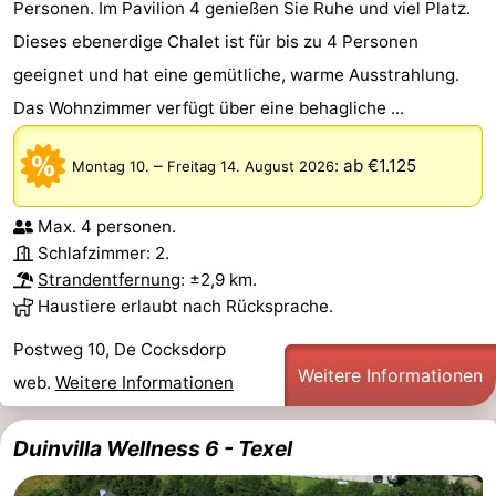
Personen. Im Pavilion 4 genießen Sie Ruhe und viel Platz.
Medizin
Dieses ebenerdige Chalet ist für bis zu 4 Personen
geeignet und hat eine gemütliche, warme Ausstrahlung.
Adressen
Region
Das Wohnzimmer verfügt über eine behagliche ...
Watteninseln
–
:
ab €1.125
Montag 10.
Freitag 14. August 2026
-
Max. 4 personen.
Schiermonnikoog
-
Schlafzimmer: 2.
Strandentfernung
: ±2,9 km.
Ameland
-
Haustiere erlaubt nach Rücksprache.
Terschelling
-
Postweg 10, De Cocksdorp
Weitere Informationen
web.
Weitere Informationen
Vlieland
Nordholland
-
Duinvilla Wellness 6 - Texel
Natur
-