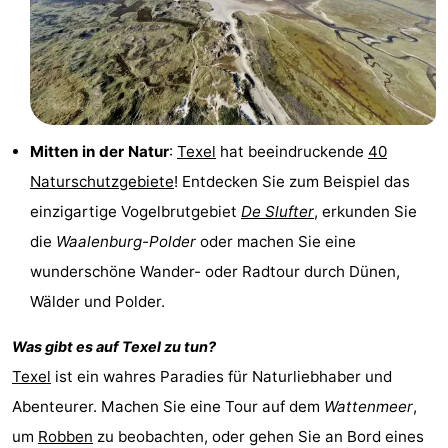
&
-
tun
Museen
-
Denkmäler
-
Mitten in der Natur
:
Texel
hat beeindruckende
40
Kirchen
-
Naturschutzgebiete
! Entdecken Sie zum Beispiel das
Mühlen
-
einzigartige Vogelbrutgebiet
De Slufter
, erkunden Sie
die
Waalenburg-Polder
oder machen Sie eine
Aussichtspunkte
Attraktionen
wunderschöne Wander- oder Radtour durch Dünen,
-
Wälder und Polder.
Rundfahrten
-
Was gibt es auf
Texel
zu tun?
Texel
ist ein wahres Paradies für Naturliebhaber und
Bauernhöfe
-
Abenteurer. Machen Sie eine Tour auf dem
Wattenmeer
,
Spielplätze
-
um
Robben
zu beobachten, oder gehen Sie an Bord eines