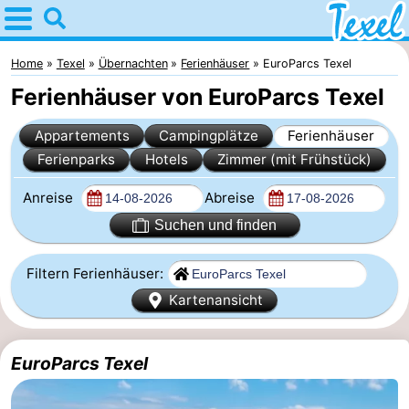
Home
Texel
Home
Texel
Übernachten
Ferienhäuser
EuroParcs Texel
Ferienhäuser von EuroParcs Texel
Tipps
Appartements
Campingplätze
Ferienhäuser
Für
Ferienparks
Hotels
Zimmer (mit Frühstück)
kindern
Dorfer
Anreise
Abreise
-
Suchen und finden
Den
-
Filtern Ferienhäuser:
Kartenansicht
Burg
Den
-
Hoorn
De
-
EuroParcs Texel
Cocksdorp
De
-