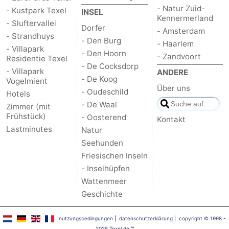
- Natur Zuid-
- Kustpark Texel
INSEL
Kennermerland
- Sluftervallei
Dorfer
- Amsterdam
- Strandhuys
- Den Burg
- Haarlem
- Villapark
- Den Hoorn
- Zandvoort
Residentie Texel
- De Cocksdorp
- Villapark
ANDERE
- De Koog
Vogelmient
Über uns
- Oudeschild
Hotels
- De Waal
Zimmer (mit
Frühstück)
- Oosterend
Kontakt
Lastminutes
Natur
Seehunden
Friesischen Inseln
- Inselhüpfen
Wattenmeer
Geschichte
nutzungsbedingungen
|
datenschutzerklärung
|
copyright © 1998 -
2026 Texel.de
™