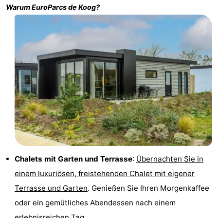
Warum
EuroParcs de Koog
?
Holland
Land
-
en
Strandhuys
-
Zeezicht
Strandplevier
Campingplätze
Ferienhäuser
-
't
-
Eibernest
't
-
Chalets mit Garten und Terrasse
:
Übernachten Sie in
Hoogelandt
Beach
-
einem luxuriösen, freistehenden Chalet mit eigener
Park
Buytenveldt
-
Terrasse und Garten
. Genießen Sie Ihren Morgenkaffee
oder ein gemütliches Abendessen nach einem
Texel
De
-
erlebnisreichen Tag.