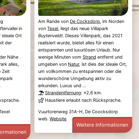
ig
Am Rande von
De Cocksdorp
, im Norden
ftervallei
in
von
Texel
, liegt das neue
Villapark
r ideale Ort
Buytenveldt
. Dieses Villenpark, das 2021
it der
realisiert wurde, bietet alles für einen
entspannten und luxuriösen Urlaub. Nur
der Nähe
wenige Minuten vom
Strand
entfernt und
ark alles,
umgeben von
Natur
, ist dies der ideale Ort,
 Zeit
um vollkommen zu entspannen oder die
enpark
wunderschöne Umgebung aktiv zu
.
erkunden. Luxus und ...
Strandentfernung
: ±2,6 km.
cksprache.
Haustiere erlaubt nach Rücksprache.
Texel
Vuurtorenweg 31A-H, De Coocksdorp
web.
Website
Weitere Informationen
formationen