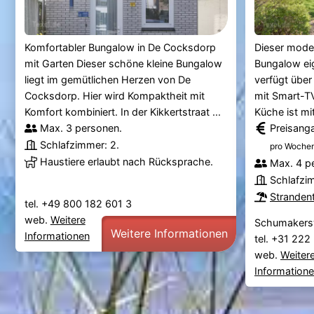
Komfortabler Bungalow in De Cocksdorp
Dieser moder
mit Garten Dieser schöne kleine Bungalow
Bungalow eig
liegt im gemütlichen Herzen von De
verfügt übe
Cocksdorp. Hier wird Kompaktheit mit
mit Smart-T
Komfort kombiniert. In der Kikkertstraat ...
Küche ist mi
Max. 3 personen.
Preisang
Schlafzimmer: 2.
pro Wochen
Haustiere erlaubt nach Rücksprache.
Max. 4 p
Schlafzi
Stranden
tel. +49 800 182 601 3
web.
Weitere
Schumakersw
Weitere Informationen
Informationen
tel. +31 22
web.
Weiter
Information