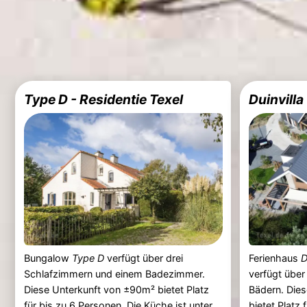
Type D - Residentie Texel
Duinvilla
Bungalow
Type D
verfügt über drei
Ferienhaus
D
Schlafzimmern und einem Badezimmer.
verfügt übe
Diese Unterkunft von ±90m² bietet Platz
Bädern. Dies
für bis zu 6 Personen. Die Küche ist unter
bietet Platz 