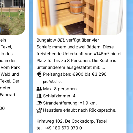
 ein
Bungalow
8EL
verfügt über vier
f
Texel
,
Schlafzimmern und zwei Bädern. Diese
alb des
freistehende Unterkunft von ±145m² bietet
d in der
Platz für bis zu 8 Personen. Die Küche ist
. Vom Park
unter anderem ausgestattet mit: ...
n Wald und
Preisangaben: €900 bis €3.290
Texel
. Der
.
pro Woche
ometer
Max. 8 personen.
 Fahrrad
Schlafzimmer: 4.
Strandentfernung
: ±1,9 km.
500
Haustiere erlaubt nach Rücksprache.
Krimweg 102, De Cocksdorp, Texel
tel. +49 180 670 073 0
.