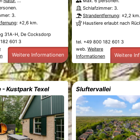
on
Natur
, ...
Max. 6 personen.
ersonen.
Schlafzimmer: 3.
mmer: 3.
Strandentfernung
: ±2,2 km
tfernung
: ±2,6 km.
Haustiere erlaubt nach Rü
eg 31A-H, De Cocksdorp
0 182 601 3
tel. +49 800 182 601 3
e
web.
Weitere
Weitere Informationen
Weitere In
en
Informationen
 - Kustpark Texel
Sluftervallei