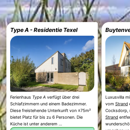
Type A - Residentie Texel
Buytenve
Ferienhaus
Type A
verfügt über drei
Luxusvilla m
Schlafzimmern und einem Badezimmer.
vom
Strand
Diese freistehende Unterkunft von ±75m²
Cocksdorp, 
bietet Platz für bis zu 6 Personen. Die
Strand
entfe
Küche ist unter anderem ...
wunderschön