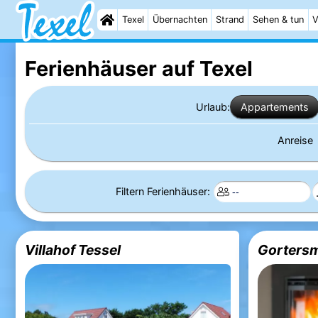
Texel
Übernachten
Strand
Sehen & tun
V
Ferienhäuser auf Texel
Urlaub:
Appartements
Anreise
Filtern Ferienhäuser:
Villahof Tessel
Gortersm