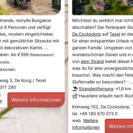
tehende, restylte Bungalow
Möchtest du wirklich mal richt
für 6 Personen und verfügt
abschalten? Der Ferienpark
Slu
ßes, modern eingerichtetes
De Cocksdorp
auf
Texel
ist de
mit gemütlicher Sitzecke mit
für einen entspannten Urlaub m
 dekorativem Kamin. ...
ganzen Familie. Umgeben von
aben: Ab €399
wunderschönen Dünen und in 
(Nebensaison)
von
dem Strand
bietet dieser P
.
mitte
was du für eine unvergessliche
ersonen.
brauchst. Was macht den Feri
eg 3, De Koog / Texel
Sluftervallei
so besonders? - ..
2 317 290
Strandentfernung
: ±1,9 km.
e
Haustiere erlaubt nach Rü
Weitere Informationen
en
Krimweg 102, De Cocksdorp, 
tel. +49 180 670 073 0
web.
Weitere
Weitere In
Informationen