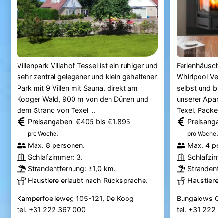
Villenpark Villahof Tessel ist ein ruhiger und
Ferienhäusc
sehr zentral gelegener und klein gehaltener
Whirlpool Ve
Park mit 9 Villen mit Sauna, direkt am
selbst und b
Kooger Wald, 900 m von den Dünen und
unserer Apar
dem Strand von Texel ...
Texel. Packen
Preisangaben: €405 bis €1.895
Preisang
.
.
pro Woche
pro Woche
Max. 8 personen.
Max. 4 p
Schlafzimmer: 3.
Schlafzi
Strandentfernung
: ±1,0 km.
Stranden
Haustiere erlaubt nach Rücksprache.
Haustier
Kamperfoelieweg 105-121, De Koog
Bungalows G
tel. +31 222 367 000
tel. +31 22