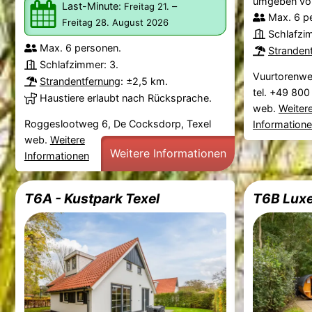
umgeben v
Last-Minute:
–
Freitag 21.
Max. 6 p
Freitag 28. August 2026
Schlafzi
Max. 6 personen.
Stranden
Schlafzimmer: 3.
Vuurtorenw
Strandentfernung
: ±2,5 km.
tel. +49 80
Haustiere erlaubt nach Rücksprache.
web.
Weiter
Roggeslootweg 6, De Cocksdorp, Texel
Information
web.
Weitere
Weitere Informationen
Informationen
T6A - Kustpark Texel
T6B Luxe