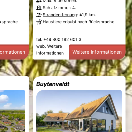
Max. 8 personen.
Schlafzimmer: 4.
.
Strandentfernung
: ±1,9 km.
cksprache.
Haustiere erlaubt nach Rücksprache.
tel. +49 800 182 601 3
web.
Weitere
formationen
Weitere Informationen
Informationen
Buytenveldt