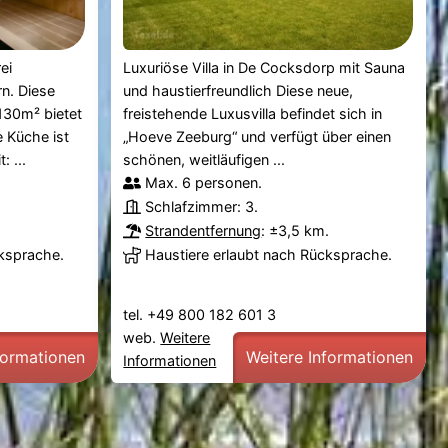
ei
Luxuriöse Villa in De Cocksdorp mit Sauna
n. Diese
und haustierfreundlich Diese neue,
130m² bietet
freistehende Luxusvilla befindet sich in
e Küche ist
„Hoeve Zeeburg“ und verfügt über einen
 ...
schönen, weitläufigen ...
Max. 6 personen.
Schlafzimmer: 3.
Strandentfernung
: ±3,5 km.
cksprache.
Haustiere erlaubt nach Rücksprache.
tel. +49 800 182 601 3
web.
Weitere
formationen
Weitere Informationen
Informationen