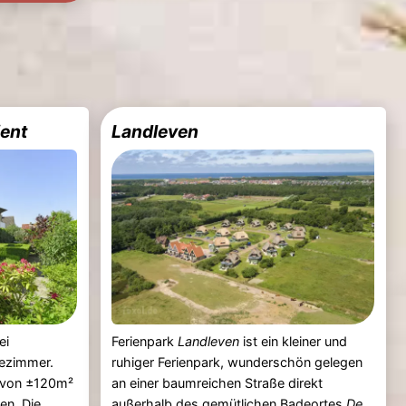
ient
Landleven
ei
Ferienpark
Landleven
ist ein kleiner und
ezimmer.
ruhiger Ferienpark, wunderschön gelegen
t von ±120m²
an einer baumreichen Straße direkt
nen. Die
außerhalb des gemütlichen Badeortes
De