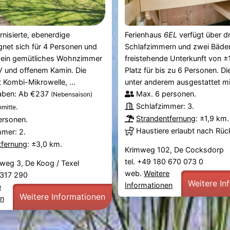
nisierte, ebenerdige
Ferienhaus
6EL
verfügt über dr
net sich für 4 Personen und
Schlafzimmern und zwei Bäder
r ein gemütliches Wohnzimmer
freistehende Unterkunft von ±
V und offenem Kamin. Die
Platz für bis zu 6 Personen. Di
t Kombi-Mikrowelle, ...
unter anderem ausgestattet mit:
aben: Ab €237
Max. 6 personen.
(Nebensaison)
Schlafzimmer: 3.
.
mitte
Strandentfernung
: ±1,9 km.
ersonen.
Haustiere erlaubt nach Rü
mmer: 2.
tfernung
: ±3,0 km.
Krimweg 102, De Cocksdorp
tel. +49 180 670 073 0
eg 3, De Koog / Texel
web.
Weitere
2 317 290
Weitere In
Informationen
e
Weitere Informationen
en