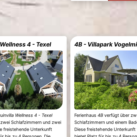
 Wellness 4 - Texel
4B - Villapark Vogelm
uinvilla Wellness 4 - Texel
Ferienhaus
4B
verfügt über zw
r zwei Schlafzimmern und zwei
Schlafzimmern und einem Bad
e freistehende Unterkunft
Diese freistehende Unterkunf
für bis zu 4 Personen. Die
bietet Platz für bis zu 4 Perso