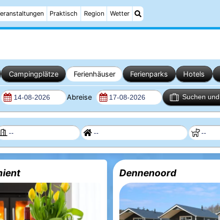
eranstaltungen
Praktisch
Region
Wetter
Campingplätze
Ferienhäuser
Ferienparks
Hotels
Abreise
Suchen und 
ient
Dennenoord