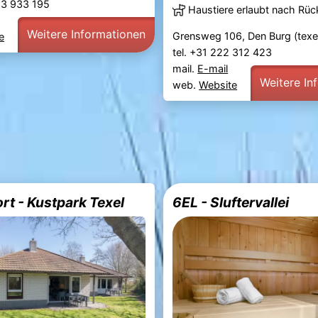
53 933 195
Haustiere erlaubt nach Rü
Weitere Informationen
Grensweg 106, Den Burg (texe
e
tel. +31 222 312 423
mail.
E-mail
Weitere In
web.
Website
rt - Kustpark Texel
6EL - Sluftervallei