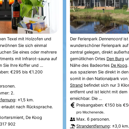
hen Texel mit Holzofen und
Der Ferienpark
Dennenoord
ist
rwöhnen Sie sich einmal
wunderschöner Ferienpark au
uchen Sie eines oder mehrere
zentral gelegen, direkt außerh
tments mit Infrarot-sauna auf
gemütlichen Ortes
Den Burg
un
 Sie Ihre Koffer und ...
Nähe des Badeortes
De Koog
aben: €295 bis €1.200
aus spazieren Sie direkt in de
somit in den Nationalpark von
Strand
befindet sich nur 3 Kil
ersonen.
entfernt und ist leicht mit dem
mmer: 2.
erreichbar. Die ...
tfernung
: ±1,5 km.
Preisangaben: €150 bis €
e erlaubt nach Rücksprache.
.
pro Wochenende
ortersmient, De Koog
Max. 6 personen.
2 317 902
Strandentfernung
: ±3,0 km