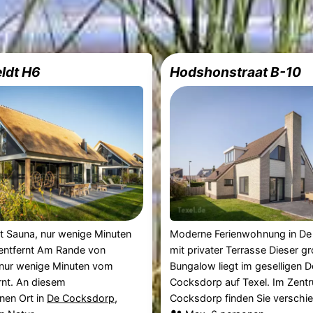
ldt H6
Hodshonstraat B-10
it Sauna, nur wenige Minuten
Moderne Ferienwohnung in D
entfernt Am Rande von
mit privater Terrasse Dieser g
nur wenige Minuten vom
Bungalow liegt im geselligen D
rnt. An diesem
Cocksdorp auf Texel. Im Zent
en Ort in
De Cocksdorp
,
Cocksdorp finden Sie verschie