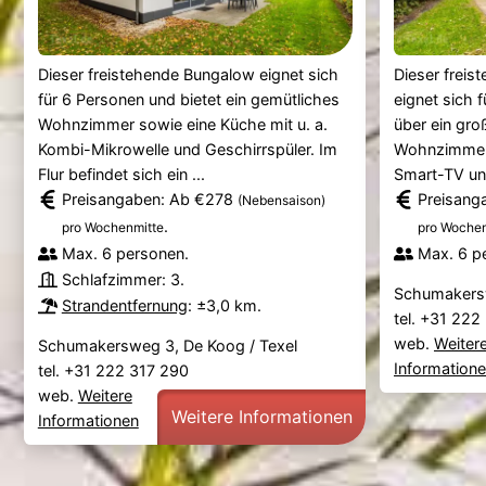
Dieser freistehende Bungalow eignet sich
Dieser freis
für 6 Personen und bietet ein gemütliches
eignet sich 
Wohnzimmer sowie eine Küche mit u. a.
über ein gro
Kombi-Mikrowelle und Geschirrspüler. Im
Wohnzimmer 
Flur befindet sich ein ...
Smart-TV und
Preisangaben: Ab €278
Preisang
(Nebensaison)
.
pro Wochenmitte
pro Wochen
Max. 6 personen.
Max. 6 p
Schlafzimmer: 3.
Schumakersw
Strandentfernung
: ±3,0 km.
tel. +31 22
web.
Weiter
Schumakersweg 3, De Koog / Texel
Information
tel. +31 222 317 290
web.
Weitere
Weitere Informationen
Informationen