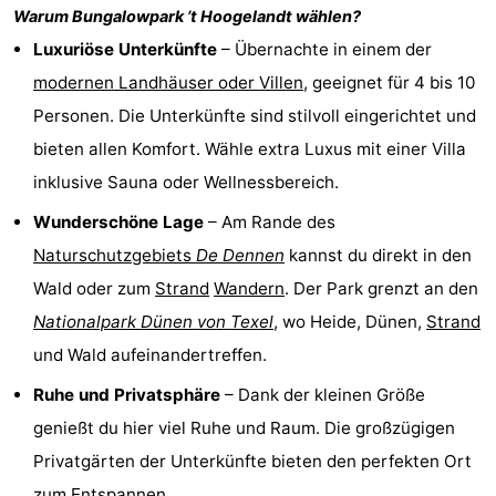
Warum Bungalowpark
’t Hoogelandt
wählen?
Holland
Land
-
Luxuriöse Unterkünfte
– Übernachte in einem der
en
Strandhuys
-
modernen Landhäuser oder Villen
, geeignet für 4 bis 10
Personen. Die Unterkünfte sind stilvoll eingerichtet und
Zeezicht
Strandplevier
Campingplätze
bieten allen Komfort. Wähle extra Luxus mit einer Villa
Ferienhäuser
inklusive Sauna oder Wellnessbereich.
Wunderschöne Lage
– Am Rande des
-
Naturschutzgebiets
De Dennen
kannst du direkt in den
't
-
Wald oder zum
Strand
Wandern
. Der Park grenzt an den
Nationalpark Dünen von Texel
, wo Heide, Dünen,
Strand
Eibernest
't
-
und Wald aufeinandertreffen.
Hoogelandt
Beach
-
Ruhe und Privatsphäre
– Dank der kleinen Größe
genießt du hier viel Ruhe und Raum. Die großzügigen
Park
Buytenveldt
-
Privatgärten der Unterkünfte bieten den perfekten Ort
Texel
De
-
zum Entspannen.