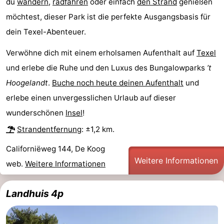
du
wandern
,
radfahren
oder einfach
den Strand
genießen
&
-
möchtest, dieser Park ist die perfekte Ausgangsbasis für
dein Texel-Abenteuer.
tun
Museen
-
Verwöhne dich mit einem erholsamen Aufenthalt auf
Texel
Denkmäler
-
und erlebe die Ruhe und den Luxus des Bungalowparks
’t
Hoogelandt
.
Buche noch heute deinen Aufenthalt
und
Kirchen
-
erlebe einen unvergesslichen Urlaub auf dieser
Mühlen
-
wunderschönen
Insel
!
Aussichtspunkte
Attraktionen
Strandentfernung
: ±1,2 km.
Californiëweg 144, De Koog
-
Weitere Informationen
web.
Weitere Informationen
Rundfahrten
-
Landhuis 4p
Bauernhöfe
-
Spielplätze
-