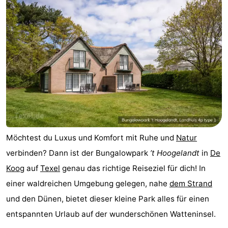
Koog
Oudeschild
-
De
-
Waal
Oosterend
Natur
Schönste
Aussichtspunkte
Übernachten
Appartements
Möchtest du Luxus und Komfort mit Ruhe und
Natur
-
verbinden? Dann ist der Bungalowpark
’t Hoogelandt
in
De
Koog
auf
Texel
genau das richtige Reiseziel für dich! In
Bosch
-
einer waldreichen Umgebung gelegen, nahe
dem Strand
en
De
-
und den Dünen, bietet dieser kleine Park alles für einen
entspannten Urlaub auf der wunderschönen Watteninsel.
Zee
Vlijt
Hoeve
-