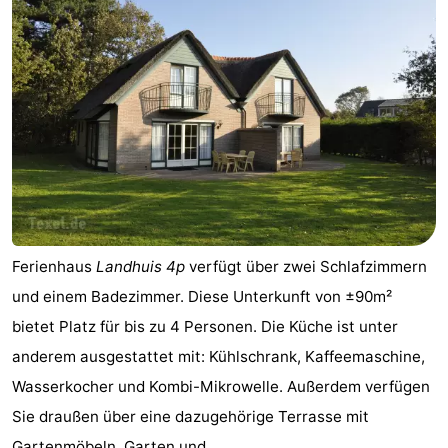
Minigolfplätze
Natur
Führungen
Sport
-
Schwimmbader
-
Radfahren
-
Ferienhaus
Landhuis 4p
verfügt über zwei Schlafzimmern
und einem Badezimmer. Diese Unterkunft von ±90m²
Wandern
-
bietet Platz für bis zu 4 Personen. Die Küche ist unter
Reiten
-
anderem ausgestattet mit: Kühlschrank, Kaffeemaschine,
Wasserkocher und Kombi-Mikrowelle. Außerdem verfügen
Surfen
-
Sie draußen über eine dazugehörige Terrasse mit
Wattwandern
-
Gartenmöbeln, Garten und ...