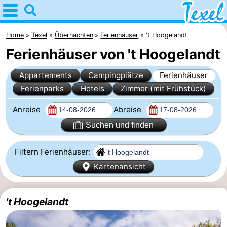
Home
Texel
Home
Texel
Übernachten
Ferienhäuser
't Hoogelandt
Ferienhäuser von 't Hoogelandt
Tipps
Appartements
Campingplätze
Ferienhäuser
Für
Ferienparks
Hotels
Zimmer (mit Frühstück)
kindern
Dorfer
Anreise
Abreise
-
Suchen und finden
Den
-
Filtern Ferienhäuser:
Kartenansicht
Burg
Den
-
Hoorn
De
-
't Hoogelandt
Cocksdorp
De
-