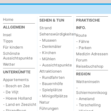
Kontakt
Home
SEHEN & TUN
PRAKTISCHE
ALLGEMEIN
INFO.
Strand
Sehenswürdigkeiten
Insel
Route
- Museen
Tipps
- Fähre
- Denkmäler
Für kindern
- Parken
- Kirchen
Schönste
Medizin Adressen
Aussichtspunkte
- Mühlen
Forum
Wetter
- Aussichtspunkte
Reisebuchshop
Attraktionen
UNTERKÜNFTE
REGION
- Rundfahrten
Appartements
Watteninseln
- Bauernhöfe
- Bosch en Zee
-
- Spielplätze
- De Vlijt
Schiermonnikoog
- Minigolfplätze
- Hoeve Holland
- Ameland
Natur
- Land en Zeezicht
- Terschelling
Führungen
- Strandhuys