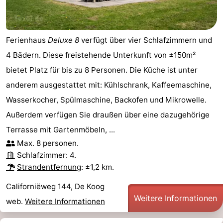
Medizin
Ferienhaus
Deluxe 8
verfügt über vier Schlafzimmern und
Adressen
Region
4 Bädern. Diese freistehende Unterkunft von ±150m²
Watteninseln
bietet Platz für bis zu 8 Personen. Die Küche ist unter
anderem ausgestattet mit: Kühlschrank, Kaffeemaschine,
-
Wasserkocher, Spülmaschine, Backofen und Mikrowelle.
Schiermonnikoog
-
Außerdem verfügen Sie draußen über eine dazugehörige
Terrasse mit Gartenmöbeln, ...
Ameland
-
Max. 8 personen.
Terschelling
-
Schlafzimmer: 4.
Strandentfernung
: ±1,2 km.
Vlieland
Nordholland
Californiëweg 144, De Koog
-
Weitere Informationen
web.
Weitere Informationen
Natur
-