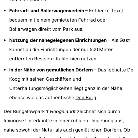
Krim
EuroParcs
-
Fahrrad- und Bollerwagenverleih
– Entdecke
Texel
bequem mit einem gemieteten Fahrrad oder
Texel
Kustpark
-
Bollerwagen direkt vom Park aus.
Texel
Sluftervallei
-
Nutzung der nahegelegenen Einrichtungen
– Als Gast
kannst du die Einrichtungen der nur 500 Meter
Strandhuys
-
entfernten
Residenz Kalifornien
nutzen.
Villapark
-
In der Nähe von gemütlichen Dörfern
– Das lebhafte
De
Residentie
Villapark
Hotels
Koog
mit seinen Geschäften und
Unterhaltungsmöglichkeiten liegt ganz in der Nähe,
Texel
Vogelmient
Zimmer
ebenso wie das authentische
Den Burg
.
(mit
Lastminutes
Der Bungalowpark
’t Hoogelandt
zeichnet sich durch
Frühstück)
Strand
luxuriöse Unterkünfte in einer ruhigen Umgebung aus,
nahe sowohl
der Natur
als auch gemütlichen Dörfern. Ob
Sehen