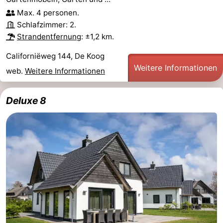
Max. 4 personen.
Sportangeln
Seehunden
Schlafzimmer: 2.
Strandentfernung
: ±1,2 km.
Essen
Californiëweg 144, De Koog
und
Veranstaltungen
Weitere Informationen
web.
Weitere Informationen
trinken
Praktisch
Deluxe 8
Forum
Route
-
Fähre
-
Parken
Inselhüpfen
Reisebuchshop