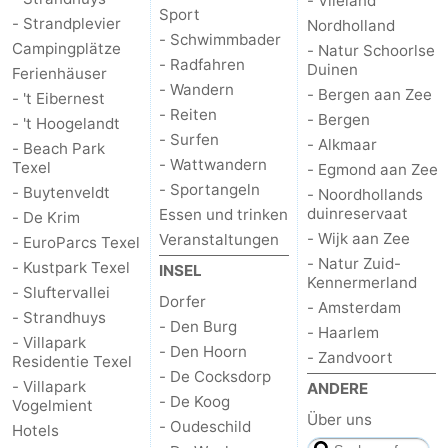
- Vlieland
Sport
- Strandplevier
Nordholland
- Schwimmbader
Campingplätze
- Natur Schoorlse
- Radfahren
Duinen
Ferienhäuser
- Wandern
- Bergen aan Zee
- 't Eibernest
- Reiten
- Bergen
- 't Hoogelandt
- Surfen
- Alkmaar
- Beach Park
- Wattwandern
Texel
- Egmond aan Zee
- Sportangeln
- Buytenveldt
- Noordhollands
duinreservaat
Essen und trinken
- De Krim
- Wijk aan Zee
Veranstaltungen
- EuroParcs Texel
- Natur Zuid-
- Kustpark Texel
INSEL
Kennermerland
- Sluftervallei
Dorfer
- Amsterdam
- Strandhuys
- Den Burg
- Haarlem
- Villapark
- Den Hoorn
- Zandvoort
Residentie Texel
- De Cocksdorp
- Villapark
ANDERE
- De Koog
Vogelmient
Über uns
- Oudeschild
Hotels