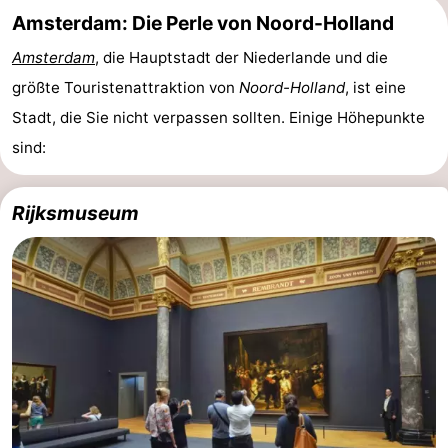
Amsterdam: Die Perle von Noord-Holland
Minigolfplätze
Natur
Amsterdam
, die Hauptstadt der Niederlande und die
Führungen
größte Touristenattraktion von
Noord-Holland
, ist eine
Stadt, die Sie nicht verpassen sollten. Einige Höhepunkte
Sport
sind:
-
Rijksmuseum
Schwimmbader
-
Radfahren
-
Wandern
-
Reiten
-
Surfen
-
Wattwandern
-