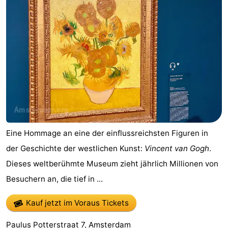
Medizin
Adressen
Region
Watteninseln
-
Schiermonnikoog
-
Eine Hommage an eine der einflussreichsten Figuren in
Ameland
-
der Geschichte der westlichen Kunst:
Vincent van Gogh
.
Terschelling
-
Dieses weltberühmte Museum zieht jährlich Millionen von
Besuchern an, die tief in ...
Vlieland
Nordholland
-
Kauf jetzt im Voraus Tickets
Natur
-
Paulus Potterstraat 7, Amsterdam