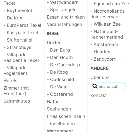
- Wattwandern
Texel
- Egmond aan Zee
- Sportangeln
- Buytenveldt
- Noordhollands
duinreservaat
Essen und trinken
- De Krim
- Wijk aan Zee
Veranstaltungen
- EuroParcs Texel
- Natur Zuid-
- Kustpark Texel
INSEL
Kennermerland
- Sluftervallei
Dorfer
- Amsterdam
- Strandhuys
- Den Burg
- Haarlem
- Villapark
- Den Hoorn
- Zandvoort
Residentie Texel
- De Cocksdorp
- Villapark
ANDERE
- De Koog
Vogelmient
Über uns
- Oudeschild
Hotels
- De Waal
Zimmer (mit
Frühstück)
- Oosterend
Kontakt
Lastminutes
Natur
Seehunden
Friesischen Inseln
- Inselhüpfen
Wattenmeer