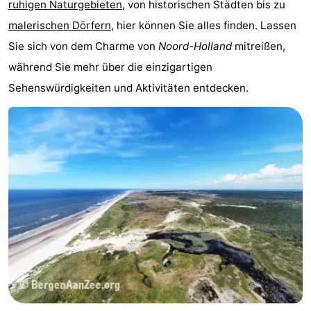
ruhigen Naturgebieten
, von historischen Städten bis zu
Holland
Land
-
malerischen Dörfern
, hier können Sie alles finden. Lassen
Sie sich von dem Charme von
Noord-Holland
mitreißen,
en
Strandhuys
-
während Sie mehr über die einzigartigen
Zeezicht
Strandplevier
Campingplätze
Sehenswürdigkeiten und Aktivitäten entdecken.
Ferienhäuser
-
't
-
Eibernest
't
-
Hoogelandt
Beach
-
Park
Buytenveldt
-
Texel
De
-