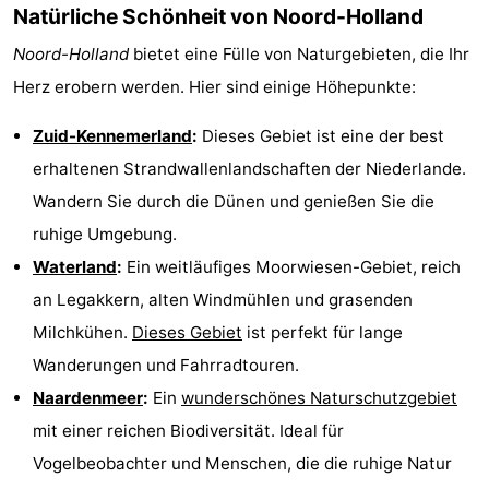
Natürliche Schönheit von Noord-Holland
Krim
EuroParcs
-
Noord-Holland
bietet eine Fülle von Naturgebieten, die Ihr
Texel
Kustpark
-
Herz erobern werden. Hier sind einige Höhepunkte:
Texel
Sluftervallei
-
Zuid-Kennemerland
:
Dieses Gebiet ist eine der best
erhaltenen Strandwallenlandschaften der Niederlande.
Strandhuys
-
Wandern Sie durch die Dünen und genießen Sie die
Villapark
-
ruhige Umgebung.
Waterland
:
Ein weitläufiges Moorwiesen-Gebiet, reich
Residentie
Villapark
Hotels
an Legakkern, alten Windmühlen und grasenden
Texel
Vogelmient
Zimmer
Milchkühen.
Dieses Gebiet
ist perfekt für lange
Wanderungen und Fahrradtouren.
(mit
Lastminutes
Naardenmeer
:
Ein
wunderschönes Naturschutzgebiet
Frühstück)
Strand
mit einer reichen Biodiversität. Ideal für
Vogelbeobachter und Menschen, die die ruhige Natur
Sehen