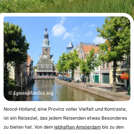
Koog
Oudeschild
-
De
-
Waal
Oosterend
Natur
Schönste
Aussichtspunkte
Übernachten
Appartements
-
Bosch
-
Noord-Holland
, eine Provinz voller Vielfalt und Kontraste,
en
De
-
ist ein Reiseziel, das jedem Reisenden etwas Besonderes
zu bieten hat. Von dem
lebhaften Amsterdam
bis zu den
Zee
Vlijt
Hoeve
-