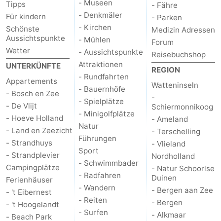
- Museen
Tipps
- Fähre
- Denkmäler
Für kindern
- Parken
- Kirchen
Schönste
Medizin Adressen
Aussichtspunkte
- Mühlen
Forum
Wetter
- Aussichtspunkte
Reisebuchshop
Attraktionen
UNTERKÜNFTE
REGION
- Rundfahrten
Appartements
Watteninseln
- Bauernhöfe
- Bosch en Zee
-
- Spielplätze
- De Vlijt
Schiermonnikoog
- Minigolfplätze
- Hoeve Holland
- Ameland
Natur
- Land en Zeezicht
- Terschelling
Führungen
- Strandhuys
- Vlieland
Sport
- Strandplevier
Nordholland
- Schwimmbader
Campingplätze
- Natur Schoorlse
- Radfahren
Duinen
Ferienhäuser
- Wandern
- Bergen aan Zee
- 't Eibernest
- Reiten
- Bergen
- 't Hoogelandt
- Surfen
- Alkmaar
- Beach Park