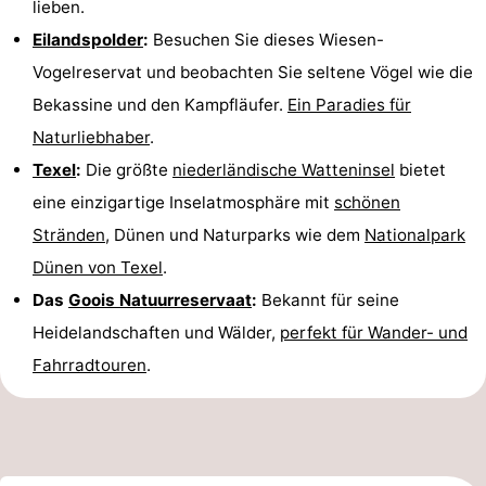
lieben.
&
-
Eilandspolder
:
Besuchen Sie dieses Wiesen-
Vogelreservat und beobachten Sie seltene Vögel wie die
tun
Museen
-
Bekassine und den Kampfläufer.
Ein Paradies für
Denkmäler
-
Naturliebhaber
.
Texel
:
Die größte
niederländische Watteninsel
bietet
Kirchen
-
eine einzigartige Inselatmosphäre mit
schönen
Mühlen
-
Stränden
, Dünen und Naturparks wie dem
Nationalpark
Dünen von Texel
.
Aussichtspunkte
Attraktionen
Das
Goois Natuurreservaat
:
Bekannt für seine
-
Heidelandschaften und Wälder,
perfekt für Wander- und
Fahrradtouren
.
Rundfahrten
-
Bauernhöfe
-
Spielplätze
-