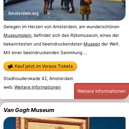
Sportangeln
Seehunden
Essen
Gelegen im Herzen von
Amsterdam
, am wunderschönen
Museumplein
, befindet sich das
Rijksmuseum
, eines der
und
Veranstaltungen
bekanntesten und beeindruckendsten
Museen
der Welt.
trinken
Praktisch
Mit einer beeindruckenden Sammlung ...
Forum
Kauf jetzt im Voraus Tickets
Route
Stadhouderskade 42, Amsterdam
web.
Weitere Informationen
-
Weitere Informationen
Fähre
-
Van Gogh Museum
Parken
Inselhüpfen
Reisebuchshop