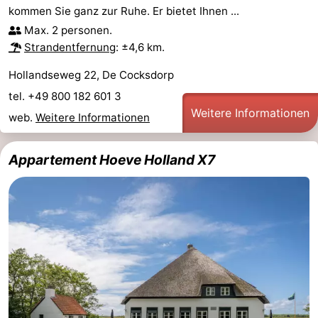
kommen Sie ganz zur Ruhe. Er bietet Ihnen ...
Sportangeln
Seehunden
Max. 2 personen.
Strandentfernung
: ±4,6 km.
Essen
Hollandseweg 22, De Cocksdorp
und
Veranstaltungen
tel. +49 800 182 601 3
Weitere Informationen
web.
Weitere Informationen
trinken
Praktisch
Forum
Appartement Hoeve Holland X7
Route
-
Fähre
-
Parken
Inselhüpfen
Reisebuchshop