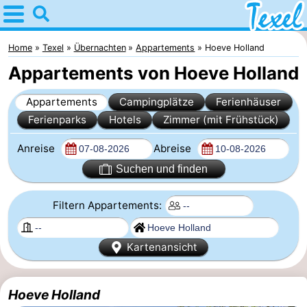
Home
Texel
Home
Texel
Übernachten
Appartements
Hoeve Holland
Appartements von Hoeve Holland
Tipps
Appartements
Campingplätze
Ferienhäuser
Für
Ferienparks
Hotels
Zimmer (mit Frühstück)
kindern
Dorfer
Anreise
Abreise
-
Suchen und finden
Den
-
Filtern Appartements:
Burg
Den
-
Kartenansicht
Hoorn
De
-
Hoeve Holland
Cocksdorp
De
-