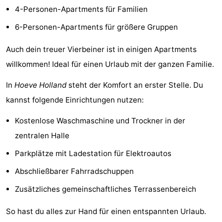
4-Personen-Apartments für Familien
Krim
EuroParcs
-
6-Personen-Apartments für größere Gruppen
Texel
Kustpark
-
Auch dein treuer Vierbeiner ist in einigen Apartments
Texel
Sluftervallei
-
willkommen! Ideal für einen Urlaub mit der ganzen Familie.
Strandhuys
-
In
Hoeve Holland
steht der Komfort an erster Stelle. Du
kannst folgende Einrichtungen nutzen:
Villapark
-
Kostenlose Waschmaschine und Trockner in der
Residentie
Villapark
Hotels
zentralen Halle
Texel
Vogelmient
Zimmer
Parkplätze mit Ladestation für Elektroautos
(mit
Lastminutes
Abschließbarer Fahrradschuppen
Zusätzliches gemeinschaftliches Terrassenbereich
Frühstück)
Strand
So hast du alles zur Hand für einen entspannten Urlaub.
Sehen