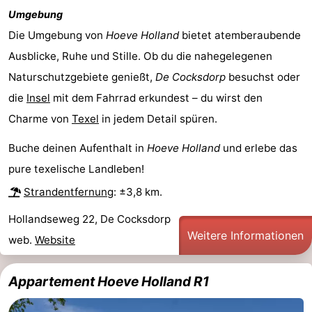
Umgebung
&
-
Die Umgebung von
Hoeve Holland
bietet atemberaubende
tun
Museen
-
Ausblicke, Ruhe und Stille. Ob du die nahegelegenen
Naturschutzgebiete genießt,
De Cocksdorp
besuchst oder
Denkmäler
-
die
Insel
mit dem Fahrrad erkundest – du wirst den
Kirchen
-
Charme von
Texel
in jedem Detail spüren.
Mühlen
-
Buche deinen Aufenthalt in
Hoeve Holland
und erlebe das
pure texelische Landleben!
Aussichtspunkte
Attraktionen
Strandentfernung
: ±3,8 km.
-
Hollandseweg 22, De Cocksdorp
Weitere Informationen
web.
Website
Rundfahrten
-
Bauernhöfe
-
Appartement Hoeve Holland R1
Spielplätze
-