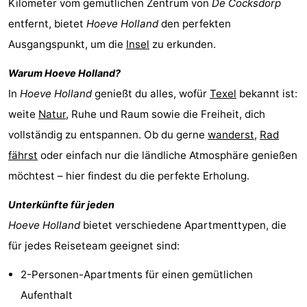
Kilometer vom gemütlichen Zentrum von
De Cocksdorp
Holland
Land
-
entfernt, bietet
Hoeve Holland
den perfekten
Ausgangspunkt, um die
Insel
zu erkunden.
en
Strandhuys
-
Warum
Hoeve Holland
?
Zeezicht
Strandplevier
Campingplätze
In
Hoeve Holland
genießt du alles, wofür
Texel
bekannt ist:
Ferienhäuser
weite
Natur
, Ruhe und Raum sowie die Freiheit, dich
vollständig zu entspannen. Ob du gerne
wanderst
,
Rad
-
fährst
oder einfach nur die ländliche Atmosphäre genießen
't
-
möchtest – hier findest du die perfekte Erholung.
Eibernest
't
-
Unterkünfte für jeden
Hoeve Holland
bietet verschiedene Apartmenttypen, die
Hoogelandt
Beach
-
für jedes Reiseteam geeignet sind:
Park
Buytenveldt
-
2-Personen-Apartments für einen gemütlichen
Aufenthalt
Texel
De
-