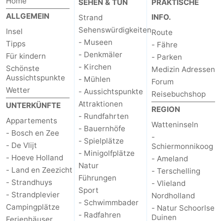
Home
SEHEN & TUN
PRAKTISCHE
ALLGEMEIN
INFO.
Strand
Sehenswürdigkeiten
Insel
Route
- Museen
Tipps
- Fähre
- Denkmäler
Für kindern
- Parken
- Kirchen
Schönste
Medizin Adressen
Aussichtspunkte
- Mühlen
Forum
Wetter
- Aussichtspunkte
Reisebuchshop
Attraktionen
UNTERKÜNFTE
REGION
- Rundfahrten
Appartements
Watteninseln
- Bauernhöfe
- Bosch en Zee
-
- Spielplätze
- De Vlijt
Schiermonnikoog
- Minigolfplätze
- Hoeve Holland
- Ameland
Natur
- Land en Zeezicht
- Terschelling
Führungen
- Strandhuys
- Vlieland
Sport
- Strandplevier
Nordholland
- Schwimmbader
Campingplätze
- Natur Schoorlse
- Radfahren
Duinen
Ferienhäuser