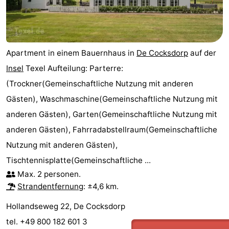
Medizin
Adressen
Region
Apartment in einem Bauernhaus in
De Cocksdorp
auf der
Watteninseln
Insel
Texel Aufteilung: Parterre:
(Trockner(Gemeinschaftliche Nutzung mit anderen
-
Gästen), Waschmaschine(Gemeinschaftliche Nutzung mit
Schiermonnikoog
-
anderen Gästen), Garten(Gemeinschaftliche Nutzung mit
anderen Gästen), Fahrradabstellraum(Gemeinschaftliche
Ameland
-
Nutzung mit anderen Gästen),
Terschelling
-
Tischtennisplatte(Gemeinschaftliche ...
Max. 2 personen.
Vlieland
Nordholland
Strandentfernung
: ±4,6 km.
-
Hollandseweg 22, De Cocksdorp
tel. +49 800 182 601 3
Natur
-