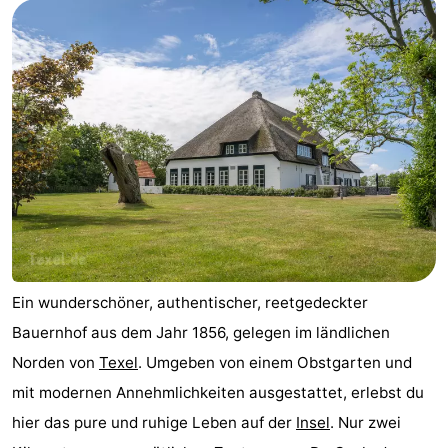
Koog
Oudeschild
-
De
-
Waal
Oosterend
Natur
Schönste
Aussichtspunkte
Übernachten
Appartements
-
Ein wunderschöner, authentischer, reetgedeckter
Bauernhof aus dem Jahr 1856, gelegen im ländlichen
Bosch
-
Norden von
Texel
. Umgeben von einem Obstgarten und
en
De
-
mit modernen Annehmlichkeiten ausgestattet, erlebst du
hier das pure und ruhige Leben auf der
Insel
. Nur zwei
Zee
Vlijt
Hoeve
-