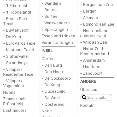
- Wandern
- Bergen aan Zee
- 't Eibernest
- Reiten
- Bergen
- 't Hoogelandt
- Surfen
- Alkmaar
- Beach Park
- Wattwandern
Texel
- Egmond aan Zee
- Sportangeln
- Buytenveldt
- Noordhollands
duinreservaat
Essen und trinken
- De Krim
- Wijk aan Zee
Veranstaltungen
- EuroParcs Texel
- Natur Zuid-
- Kustpark Texel
INSEL
Kennermerland
- Sluftervallei
Dorfer
- Amsterdam
- Strandhuys
- Den Burg
- Haarlem
- Villapark
- Den Hoorn
- Zandvoort
Residentie Texel
- De Cocksdorp
- Villapark
ANDERE
- De Koog
Vogelmient
Über uns
- Oudeschild
Hotels
- De Waal
Zimmer (mit
Frühstück)
- Oosterend
Kontakt
Lastminutes
Natur