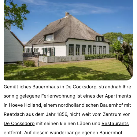
Minigolfplätze
Natur
Führungen
Sport
-
Schwimmbader
-
Radfahren
-
Gemütliches Bauernhaus in
De Cocksdorp
, strandnah Ihre
Wandern
-
sonnig gelegene Ferienwohnung ist eines der Apartments
in Hoeve Holland, einem nordholländischen Bauernhof mit
Reiten
-
Reetdach aus dem Jahr 1856, nicht weit vom Zentrum von
Surfen
-
De Cocksdorp
mit seinen kleinen Läden und
Restaurants
entfernt. Auf diesem wunderbar gelegenen Bauernhof
Wattwandern
-