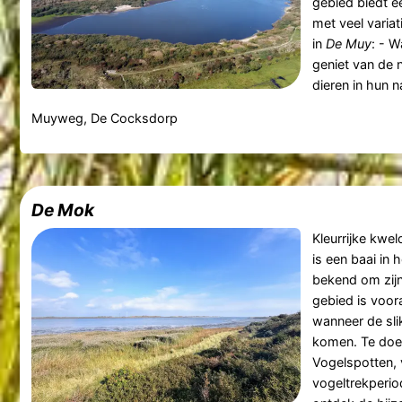
gebied biedt 
met veel variati
in
De Muy
: - W
geniet van de 
dieren in hun na
Muyweg, De Cocksdorp
De Mok
Kleurrijke kwe
is een baai in
bekend om zijn 
gebied is voora
wanneer de sli
komen. Te doe
Vogelspotten, 
vogeltrekperio