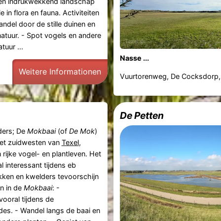
een indrukwekkend landschap
e in flora en fauna. Activiteiten
andel door de stille duinen en
natuur. - Spot vogels en andere
tuur ...
Nasse ...
Weitere Informationen
Vuurtorenweg, De Cocksdorp,
De Petten
lders; De
Mokbaai
(of
De Mok
)
 het zuidwesten van
Texel
,
rijke vogel- en plantleven. Het
l interessant tijdens eb
kken en kwelders tevoorschijn
n in de
Mokbaai
: -
vooral tijdens de
des. - Wandel langs de baai en