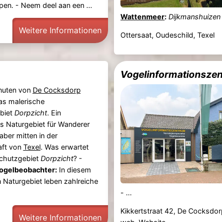
en. - Neem deel aan een ...
Wattenmeer
:
Dijkmanshuizen
Weitere Informationen
Ottersaat, Oudeschild, Texel
Vogelinformationszen
nuten von
De Cocksdorp
das malerische
biet
Dorpzicht
. Ein
 Naturgebiet für Wanderer
aber mitten in der
aft von
Texel
. Was erwartet
schutzgebiet
Dorpzicht
? -
Vogelbeobachter:
In diesem
 Naturgebiet leben zahlreiche
- ...
Kikkertstraat 42, De Cocksdo
Weitere Informationen