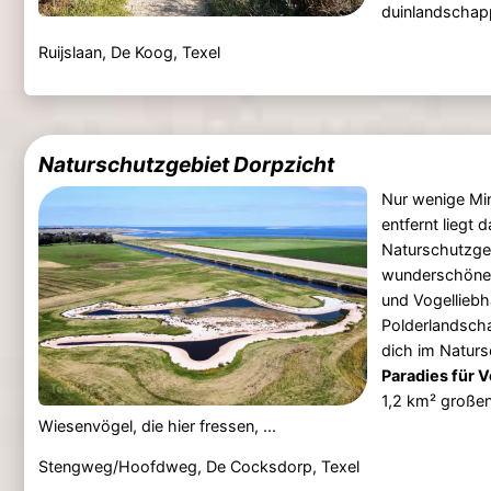
duinlandschapp
Ruijslaan, De Koog, Texel
Naturschutzgebiet Dorpzicht
Nur wenige Mi
entfernt liegt 
Naturschutzge
wunderschönes
und Vogelliebh
Polderlandsch
dich im Natur
Paradies für 
1,2 km² großen
Wiesenvögel, die hier fressen, ...
Stengweg/Hoofdweg, De Cocksdorp, Texel