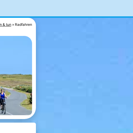
n & tun
Radfahren