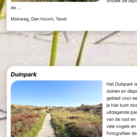
ontdek de bijz
de ...
Mokweg, Den Hoorn, Texel
Duinpark
Het
Duinpark
i
duinen en diepe
gebied voor ee
je hier kunt do
uitdagende pad
van de rust en
vele vogels en 
Fotografeer d