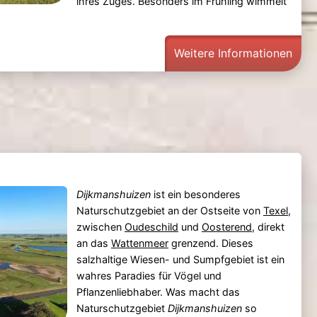
ihres Zuges. Besonders im Frühling wimmelt
Weitere Informationen
Dijkmanshuizen
ist ein besonderes
Naturschutzgebiet an der Ostseite von
Texel
,
zwischen
Oudeschild
und
Oosterend
, direkt
an das
Wattenmeer
grenzend. Dieses
salzhaltige Wiesen- und Sumpfgebiet ist ein
wahres Paradies für Vögel und
Pflanzenliebhaber. Was macht das
Naturschutzgebiet
Dijkmanshuizen
so