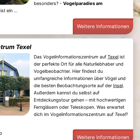
besonders? -
Vogelparadies am
ist ein ...
Weitere Informationen
trum Texel
Das
Vogelinformationszentrum
auf
Texel
ist
der perfekte Ort für alle Naturliebhaber und
Vogelbeobachter. Hier findest du
umfangreiche Informationen über Vögel und
die besten Beobachtungsorte auf der
Insel
.
Außerdem kannst du selbst auf
Entdeckungstour gehen – mit hochwertigen
Ferngläsern oder Teleskopen. Was erwartet
dich im Vogelinformationszentrum auf
Texel
?
rp
Weitere Informationen