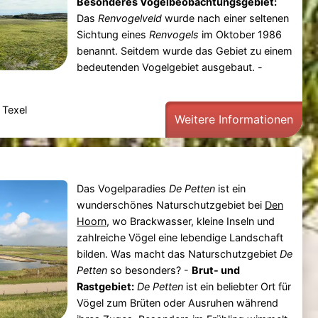
Besonderes Vogelbeobachtungsgebiet:
Das
Renvogelveld
wurde nach einer seltenen
Sichtung eines
Renvogels
im Oktober 1986
benannt. Seitdem wurde das Gebiet zu einem
bedeutenden Vogelgebiet ausgebaut. -
 Texel
Weitere Informationen
Das Vogelparadies
De Petten
ist ein
wunderschönes Naturschutzgebiet bei
Den
Hoorn
, wo Brackwasser, kleine Inseln und
zahlreiche Vögel eine lebendige Landschaft
bilden. Was macht das Naturschutzgebiet
De
Petten
so besonders? -
Brut- und
Rastgebiet:
De Petten
ist ein beliebter Ort für
Vögel zum Brüten oder Ausruhen während