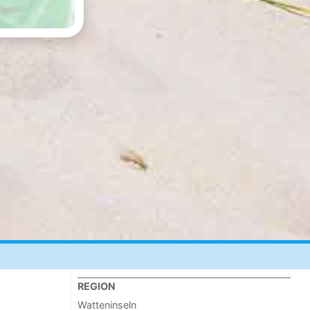
REGION
Watteninseln