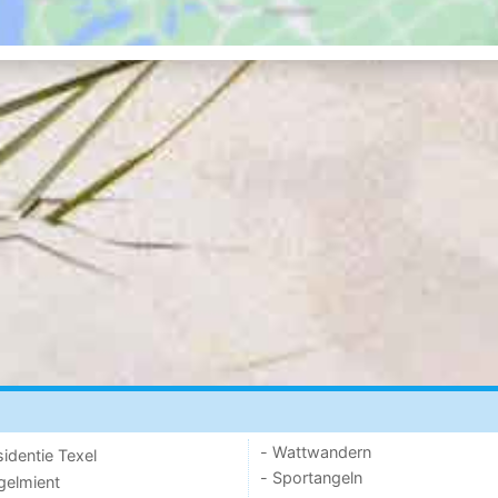
- Wattwandern
sidentie Texel
- Sportangeln
ogelmient