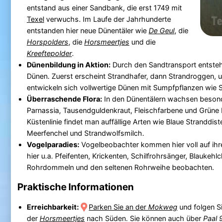
entstand aus einer Sandbank, die erst 1749 mit
Texel
verwuchs. Im Laufe der Jahrhunderte
entstanden hier neue Dünentäler wie
De Geul
, die
Horspolders
, die
Horsmeertjes
und die
Kreeftepolder
.
Dünenbildung in Aktion:
Durch den Sandtransport entsteh
Dünen. Zuerst erscheint Strandhafer, dann Strandroggen, u
entwickeln sich vollwertige Dünen mit Sumpfpflanzen wie S
Überraschende Flora:
In den Dünentälern wachsen besond
Parnassia, Tausendguldenkraut, Fleischfarbene und Grüne 
Küstenlinie findet man auffällige Arten wie Blaue Stranddist
Meerfenchel und Strandwolfsmilch.
Vogelparadies:
Vogelbeobachter kommen hier voll auf ihr
hier u.a. Pfeifenten, Krickenten, Schilfrohrsänger, Blaukehl
Rohrdommeln und den seltenen Rohrweihe beobachten.
Praktische Informationen
Erreichbarkeit:
Parken Sie an der
Mokweg
und folgen S
der
Horsmeertjes
nach Süden. Sie können auch über
Paal 