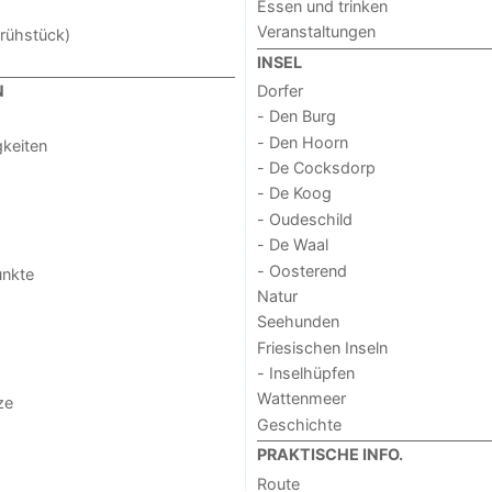
Essen und trinken
Veranstaltungen
rühstück)
INSEL
Dorfer
N
- Den Burg
- Den Hoorn
keiten
- De Cocksdorp
- De Koog
- Oudeschild
- De Waal
- Oosterend
unkte
Natur
Seehunden
Friesischen Inseln
- Inselhüpfen
Wattenmeer
ze
Geschichte
PRAKTISCHE INFO.
Route