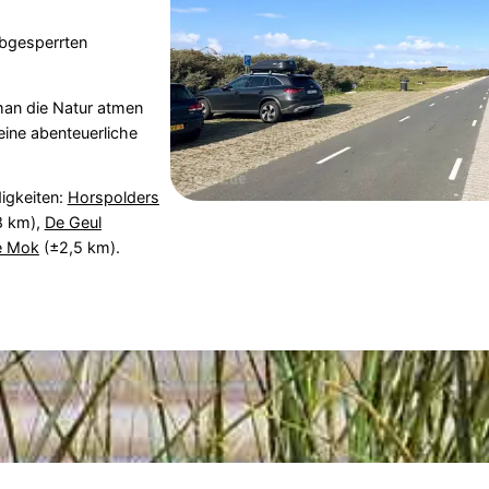
abgesperrten
 man die Natur atmen
eine abenteuerliche
igkeiten:
Horspolders
8 km),
De Geul
e Mok
(±2,5 km).