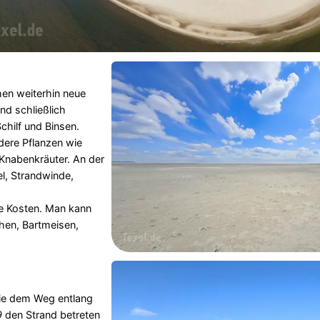
en weiterhin neue
nd schließlich
chilf und Binsen.
ere Pflanzen wie
Knabenkräuter. An der
el, Strandwinde,
e Kosten. Man kann
chen, Bartmeisen,
ie dem Weg entlang
9
den Strand betreten