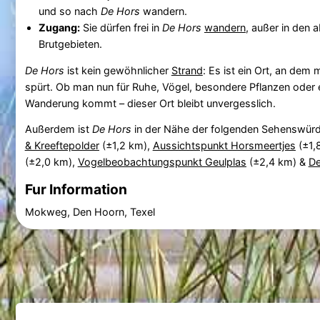
und so nach
De Hors
wandern.
Zugang:
Sie dürfen frei in
De Hors
wandern
, außer in den 
Brutgebieten.
De Hors
ist kein gewöhnlicher
Strand
: Es ist ein Ort, an dem
spürt. Ob man nun für Ruhe, Vögel, besondere Pflanzen oder 
Wanderung kommt – dieser Ort bleibt unvergesslich.
Außerdem ist
De Hors
in der Nähe der folgenden Sehenswürd
& Kreeftepolder
(±1,2 km),
Aussichtspunkt Horsmeertjes
(±1,
(±2,0 km),
Vogelbeobachtungspunkt Geulplas
(±2,4 km) &
D
Fur Information
Mokweg, Den Hoorn, Texel