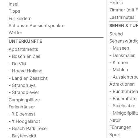
Hotels
Insel
Zimmer (mit F
Tipps
Lastminutes
Für kindern
Schönste Aussichtspunkte
SEHEN & TU
Wetter
Strand
Sehenswürdig
UNTERKÜNFTE
- Museen
Appartements
- Denkmäler
- Bosch en Zee
- Kirchen
- De Vlijt
- Mühlen
- Hoeve Holland
- Aussichtsp
- Land en Zeezicht
Attraktionen
- Strandhuys
- Rundfahrten
- Strandplevier
- Bauernhöfe
Campingplätze
- Spielplätze
Ferienhäuser
- Minigolfplät
- 't Eibernest
Natur
- 't Hoogelandt
Führungen
- Beach Park Texel
Sport
- Buytenveldt