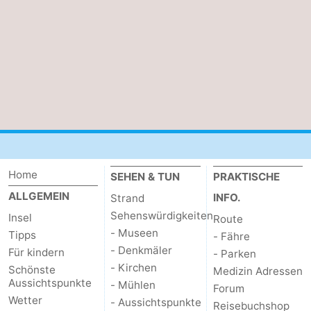
Schoorlse
Bergen
-
Duinen
aan
Bergen
-
Zee
Alkmaar
-
Egmond
-
aan
Noordhollands
-
Home
SEHEN & TUN
PRAKTISCHE
Zee
duinreservaat
Wijk
-
ALLGEMEIN
INFO.
Strand
aan
Natur
-
Sehenswürdigkeiten
Insel
Route
- Museen
Tipps
- Fähre
Zee
Zuid-
Amsterdam
-
- Denkmäler
Für kindern
- Parken
- Kirchen
Schönste
Medizin Adressen
Kennermerland
Haarlem
-
Aussichtspunkte
- Mühlen
Forum
Wetter
- Aussichtspunkte
Reisebuchshop
Zandvoort
Wetter