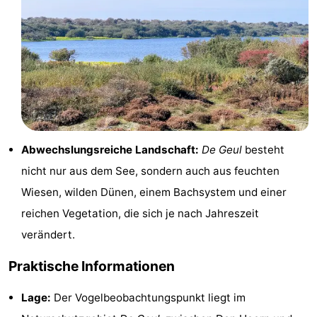
Krim
EuroParcs
-
Texel
Kustpark
-
Texel
Sluftervallei
-
Strandhuys
-
Villapark
-
Abwechslungsreiche Landschaft:
De Geul
besteht
nicht nur aus dem See, sondern auch aus feuchten
Residentie
Villapark
Hotels
Wiesen, wilden Dünen, einem Bachsystem und einer
Texel
Vogelmient
Zimmer
reichen Vegetation, die sich je nach Jahreszeit
verändert.
(mit
Lastminutes
Praktische Informationen
Frühstück)
Strand
Lage:
Der Vogelbeobachtungspunkt liegt im
Sehen