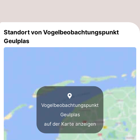
Sportangeln
Seehunden
Essen
Standort von Vogelbeobachtungspunkt
und
Veranstaltungen
Geulplas
trinken
Praktisch
Forum
Route
-
Vogelbeobachtungspunkt
Fähre
-
Geulplas
Parken
Inselhüpfen
auf der Karte anzeigen
Reisebuchshop