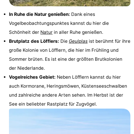
Holland
Land
-
In Ruhe die Natur genießen:
Dank eines
en
Strandhuys
-
Vogelbeobachtungspunktes kannst du hier die
Schönheit der
Natur
in aller Ruhe genießen.
Zeezicht
Strandplevier
Campingplätze
Brutplatz des Löfflers:
Die
Geulplas
ist berühmt für ihre
Ferienhäuser
große Kolonie von Löfflern, die hier im Frühling und
Sommer brüten. Es ist eine der größten Brutkolonien
-
der Niederlande.
't
-
Vogelreiches Gebiet:
Neben Löfflern kannst du hier
auch Kormorane, Heringsmöwen, Küstenseeschwalben
Eibernest
't
-
und zahlreiche andere Arten sehen. Im Herbst ist der
Hoogelandt
Beach
-
See ein beliebter Rastplatz für Zugvögel.
Park
Buytenveldt
-
Texel
De
-