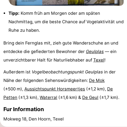
Minigolfplätze
Natur
Tipp:
Komm früh am Morgen oder am späten
Nachmittag, um die beste Chance auf Vogelaktivität und
Führungen
Ruhe zu haben.
Sport
Bring dein Fernglas mit, zieh gute Wanderschuhe an und
-
entdecke die gefiederten Bewohner der
Geulplas
— ein
unverzichtbarer Halt für Naturliebhaber auf
Texel
!
Schwimmbader
-
Außerdem ist
Vogelbeobachtungspunkt Geulplas
in der
Radfahren
-
Nähe der folgenden Sehenswürdigkeiten:
De Mok
Wandern
-
(±500 m),
Aussichtspunkt Horsmeertjes
(±1,2 km),
De
Petten
(±1,3 km),
Waterral
(±1,6 km) &
De Geul
(±1,7 km).
Reiten
-
Fur Information
Surfen
-
Mokweg 18, Den Hoorn, Texel
Wattwandern
-