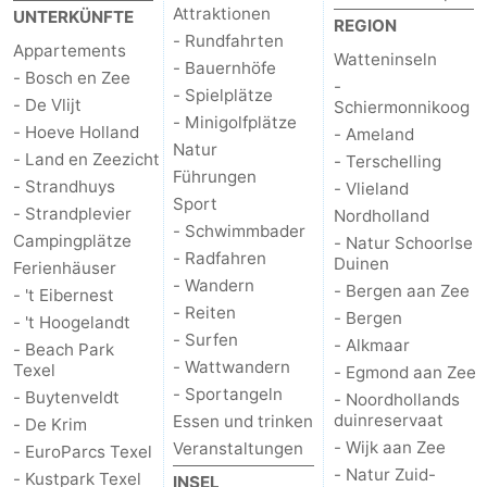
Attraktionen
UNTERKÜNFTE
REGION
- Rundfahrten
Kontakt
Appartements
Watteninseln
- Bauernhöfe
- Bosch en Zee
-
- Spielplätze
- De Vlijt
Schiermonnikoog
- Minigolfplätze
- Hoeve Holland
- Ameland
Natur
- Land en Zeezicht
- Terschelling
Führungen
- Strandhuys
- Vlieland
Sport
- Strandplevier
Nordholland
- Schwimmbader
Campingplätze
- Natur Schoorlse
- Radfahren
Duinen
Ferienhäuser
- Wandern
- Bergen aan Zee
- 't Eibernest
- Reiten
- Bergen
- 't Hoogelandt
- Surfen
- Alkmaar
- Beach Park
- Wattwandern
Texel
- Egmond aan Zee
- Sportangeln
- Buytenveldt
- Noordhollands
duinreservaat
Essen und trinken
- De Krim
- Wijk aan Zee
Veranstaltungen
- EuroParcs Texel
- Natur Zuid-
- Kustpark Texel
INSEL