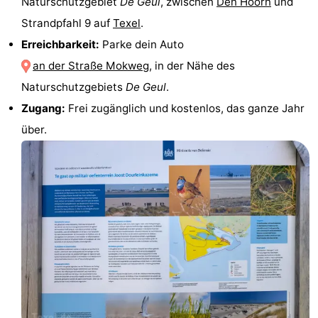
Naturschutzgebiet
De Geul
, zwischen
Den Hoorn
und
&
-
Strandpfahl 9 auf
Texel
.
Erreichbarkeit:
Parke dein Auto
tun
Museen
-
an der Straße Mokweg
, in der Nähe des
Denkmäler
-
Naturschutzgebiets
De Geul
.
Zugang:
Frei zugänglich und kostenlos, das ganze Jahr
Kirchen
-
über.
Mühlen
-
Aussichtspunkte
Attraktionen
-
Rundfahrten
-
Bauernhöfe
-
Spielplätze
-