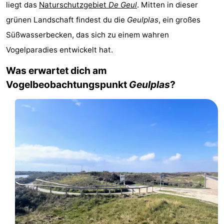
liegt das
Naturschutzgebiet
De Geul
. Mitten in dieser
Koog
Oudeschild
-
grünen Landschaft findest du die
Geulplas
, ein großes
Süßwasserbecken, das sich zu einem wahren
De
-
Vogelparadies entwickelt hat.
Waal
Oosterend
Natur
Was erwartet dich am
Schönste
Vogelbeobachtungspunkt
Geulplas
?
Aussichtspunkte
Übernachten
Appartements
-
Bosch
-
en
De
-
Zee
Vlijt
Hoeve
-