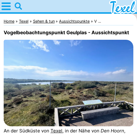
Home
Texel
Home
Texel
Sehen & tun
Aussichtspunkte
V ...
Vogelbeobachtungspunkt Geulplas - Aussichtspunkt
Tipps
Für
kindern
Dorfer
-
Den
-
Burg
Den
-
Hoorn
De
-
An der Südküste von
Texel
, in der Nähe von
Den Hoorn
,
Cocksdorp
De
-