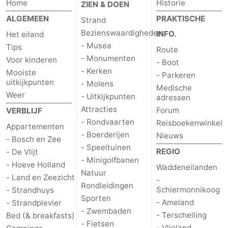
Home
Historie
ZIEN & DOEN
Speeltuinen
-
ALGEMEEN
PRAKTISCHE
Strand
Bezienswaardigheden
INFO.
Het eiland
Minigolfbanen
Natuur
- Musea
Tips
Route
- Monumenten
Voor kinderen
Rondleidingen
- Boot
- Kerken
Mooiste
- Parkeren
uitkijkpunten
- Molens
Sporten
Medische
Weer
- Uitkijkpunten
adressen
-
Attracties
Forum
VERBLIJF
- Rondvaarten
Reisboekenwinkel
Appartementen
Zwembaden
-
- Boerderijen
Nieuws
- Bosch en Zee
- Speeltuinen
REGIO
- De Vlijt
Fietsen
-
- Minigolfbanen
- Hoeve Holland
Waddeneilanden
Natuur
Wandelen
-
- Land en Zeezicht
-
Rondleidingen
Schiermonnikoog
- Strandhuys
Sporten
Paardrijden
-
- Ameland
- Strandplevier
- Zwembaden
- Terschelling
Bed (& breakfasts)
Surfen
-
- Fietsen
- Vlieland