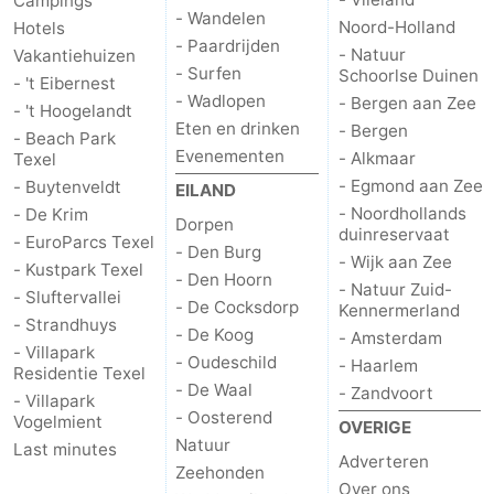
Campings
- Wandelen
Noord-Holland
Hotels
Wadlopen
Zeehonden
- Paardrijden
- Natuur
Vakantiehuizen
- Surfen
Schoorlse Duinen
- 't Eibernest
Eten
- Wadlopen
- Bergen aan Zee
- 't Hoogelandt
Eten en drinken
- Bergen
en
Evenementen
- Beach Park
Evenementen
- Alkmaar
Texel
- Egmond aan Zee
drinken
Praktisch
- Buytenveldt
EILAND
- Noordhollands
- De Krim
Dorpen
duinreservaat
Forum
- EuroParcs Texel
- Den Burg
- Wijk aan Zee
- Kustpark Texel
- Den Hoorn
Route
- Natuur Zuid-
- Sluftervallei
- De Cocksdorp
Kennermerland
- Strandhuys
- De Koog
-
- Amsterdam
- Villapark
- Oudeschild
- Haarlem
Residentie Texel
Boot
Waddenhoppen
- De Waal
- Zandvoort
- Villapark
- Oosterend
Vogelmient
OVERIGE
-
Natuur
Last minutes
Adverteren
Zeehonden
Parkeren
Reisboekenwinkel
Over ons