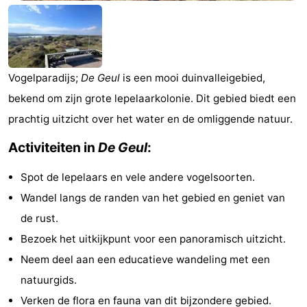
Koog
Oudeschild
-
De
-
Vogelparadijs;
De Geul
is een mooi duinvalleigebied,
Waal
Oosterend
Natuur
bekend om zijn grote lepelaarkolonie. Dit gebied biedt een
Mooiste
prachtig uitzicht over het water en de omliggende natuur.
uitkijkpunten
Overnachten
Activiteiten in
De Geul
:
Appartementen
Spot de lepelaars en vele andere vogelsoorten.
Wandel langs de randen van het gebied en geniet van
-
de rust.
Bosch
-
Bezoek het uitkijkpunt voor een panoramisch uitzicht.
Neem deel aan een educatieve wandeling met een
en
De
-
natuurgids.
Zee
Vlijt
Hoeve
-
Verken de flora en fauna van dit bijzondere gebied.