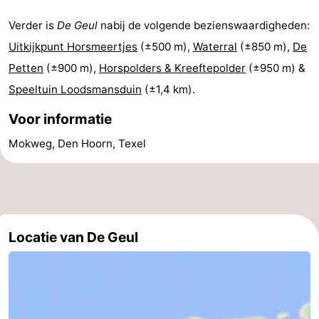
Holland
Land
-
Verder is
De Geul
nabij de volgende bezienswaardigheden:
Uitkijkpunt Horsmeertjes
(±500 m),
Waterral
(±850 m),
De
en
Strandhuys
-
Petten
(±900 m),
Horspolders & Kreeftepolder
(±950 m) &
Zeezicht
Strandplevier
Bed
Speeltuin Loodsmansduin
(±1,4 km).
(&
Campings
Voor informatie
Mokweg, Den Hoorn, Texel
breakfasts)
Hotels
Vakantiehuizen
-
Locatie van De Geul
't
-
Eibernest
't
-
Hoogelandt
Beach
-