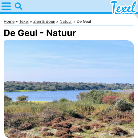
Home
Texel
Home
Texel
Zien & doen
Natuur
De Geul
De Geul - Natuur
Tips
Voor
kinderen
Dorpen
-
Den
-
Burg
Den
-
Hoorn
De
-
Cocksdorp
De
-