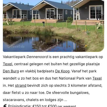
Park
Buytenveldt
-
Texel
De
-
Krim
EuroParcs
-
Texel
Kustpark
-
Texel
Sluftervallei
-
Vakantiepark
Dennenoord
is een prachtig vakantiepark op
Strandhuys
-
Texel
, centraal gelegen net buiten het gezellige plaatsje
Den Burg
en vlakbij badplaats
De Koog
. Vanaf het park
Villapark
-
wandelt u zo het bos en dus het Nationaal Park van
Texel
Residentie
Villapark
Last
in. Het
strand
bevindt zich op slechts 3 kilometer afstand,
daar fietst u zo naar toe. De sfeervolle bungalows,
Texel
Vogelmient
minutes
Strand
stacaravans, chalets en lodges zijn ...
Zien
Prijsindicatie: €150 tot €500
.
per weekend