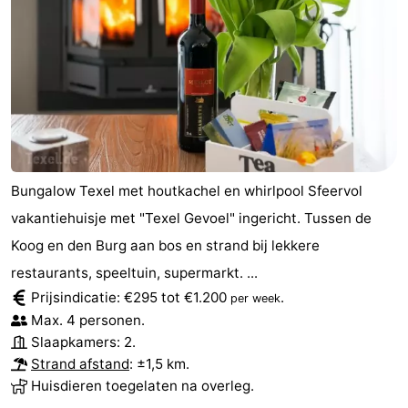
Speeltuinen
-
Minigolfbanen
Natuur
Rondleidingen
Sporten
Bungalow Texel met houtkachel en whirlpool Sfeervol
-
vakantiehuisje met "Texel Gevoel" ingericht. Tussen de
Zwembaden
-
Koog en den Burg aan bos en strand bij lekkere
restaurants, speeltuin, supermarkt. ...
Fietsen
-
Prijsindicatie: €295 tot €1.200
.
per week
Wandelen
-
Max. 4 personen.
Slaapkamers: 2.
Paardrijden
-
Strand afstand
: ±1,5 km.
Huisdieren toegelaten na overleg.
Surfen
-