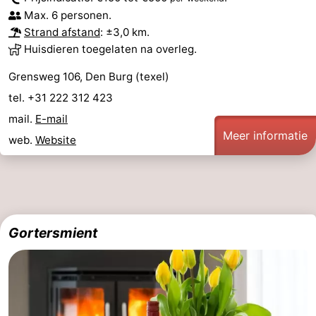
Max. 6 personen.
&
Bezienswaardigheden
Strand afstand
: ±3,0 km.
Huisdieren toegelaten na overleg.
doen
-
Grensweg 106, Den Burg (texel)
Musea
-
tel. +31 222 312 423
Monumenten
-
mail.
E-mail
Meer informatie
web.
Website
Kerken
-
Molens
-
Uitkijkpunten
Attracties
Gortersmient
-
Rondvaarten
-
Boerderijen
-