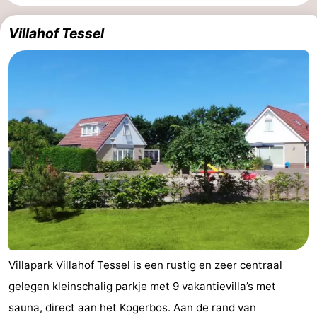
Koog
Oudeschild
-
Villahof Tessel
De
-
Waal
Oosterend
Natuur
Mooiste
uitkijkpunten
Overnachten
Appartementen
-
Bosch
-
Villapark Villahof Tessel is een rustig en zeer centraal
en
De
-
gelegen kleinschalig parkje met 9 vakantievilla’s met
Zee
Vlijt
Hoeve
-
sauna, direct aan het Kogerbos. Aan de rand van