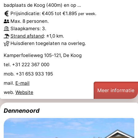
badplaats de Koog (400m) en op ...
Holland
Land
-
Prijsindicatie: €405 tot €1.895
.
per week
Max. 8 personen.
en
Strandhuys
-
Slaapkamers: 3.
Strand afstand
: ±1,0 km.
Zeezicht
Strandplevier
Bed
Huisdieren toegelaten na overleg.
(&
Campings
Kamperfoelieweg 105-121, De Koog
breakfasts)
Hotels
tel. +31 222 367 000
mob. +31 653 933 195
Vakantiehuizen
mail.
E-mail
Meer informatie
-
web.
Website
't
-
Dennenoord
Eibernest
't
-
Hoogelandt
Beach
-