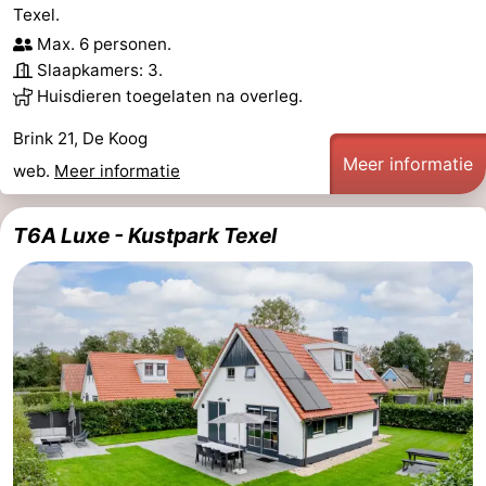
Texel.
Zandvoort
Weer
Max. 6 personen.
Slaapkamers: 3.
Contact
Huisdieren toegelaten na overleg.
Brink 21, De Koog
Meer informatie
web.
Meer informatie
T6A Luxe - Kustpark Texel