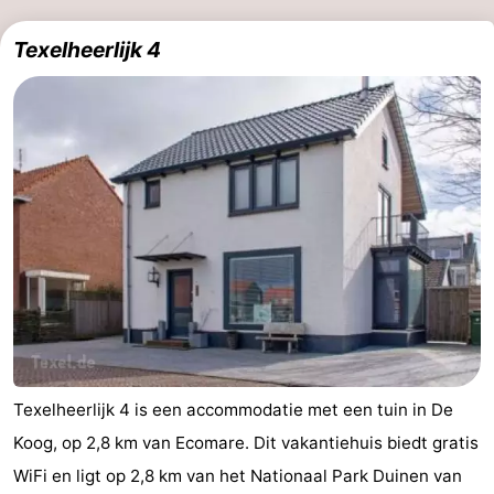
Natuur
-
Texelheerlijk 4
Schoorlse
Bergen
-
Duinen
aan
Bergen
-
Zee
Alkmaar
-
Egmond
-
aan
Noordhollands
-
Zee
duinreservaat
Wijk
-
aan
Natuur
-
Texelheerlijk 4 is een accommodatie met een tuin in De
Zee
Zuid-
Amsterdam
-
Koog, op 2,8 km van Ecomare. Dit vakantiehuis biedt gratis
WiFi en ligt op 2,8 km van het Nationaal Park Duinen van
Kennermerland
Haarlem
-