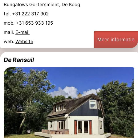
Bungalows Gortersmient, De Koog
Wadlopen
Zeehonden
tel. +31 222 317 902
mob. +31 653 933 195
Eten
mail.
E-mail
en
Evenementen
Meer informatie
web.
Website
drinken
Praktisch
De Ransuil
Forum
Route
-
Boot
Waddenhoppen
-
Parkeren
Reisboekenwinkel