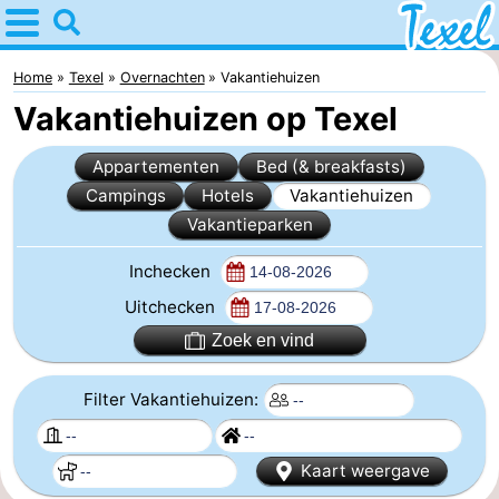
Home
Texel
Home
Texel
Overnachten
Vakantiehuizen
Vakantiehuizen op Texel
Tips
Appartementen
Bed (& breakfasts)
Voor
Campings
Hotels
Vakantiehuizen
Vakantieparken
kinderen
Dorpen
Inchecken
-
Uitchecken
Den
-
Zoek en vind
Burg
Den
-
Filter Vakantiehuizen:
Hoorn
De
-
Kaart weergave
Cocksdorp
De
-