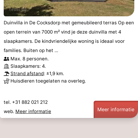
Nieuws
Duinvilla in De Cocksdorp met gemeubileerd terras Op een
Medische
open terrein van 7000 m² vind je deze duinvilla met 4
adressen
Regio
slaapkamers. De kindvriendelijke woning is ideaal voor
families. Buiten op het ...
Waddeneilanden
Max. 8 personen.
Slaapkamers: 4.
-
Strand afstand
: ±1,9 km.
Schiermonnikoog
-
Huisdieren toegelaten na overleg.
Ameland
-
tel. +31 882 021 212
Terschelling
-
Meer informatie
web.
Meer informatie
Vlieland
Noord-
Holland
-