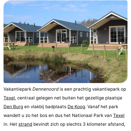
Koog
Oudeschild
-
De
-
Waal
Oosterend
Natuur
Mooiste
uitkijkpunten
Overnachten
Appartementen
-
Vakantiepark
Dennenoord
is een prachtig vakantiepark op
Texel
, centraal gelegen net buiten het gezellige plaatsje
Bosch
-
Den Burg
en vlakbij badplaats
De Koog
. Vanaf het park
en
De
-
wandelt u zo het bos en dus het Nationaal Park van
Texel
in. Het
strand
bevindt zich op slechts 3 kilometer afstand,
Zee
Vlijt
Hoeve
-