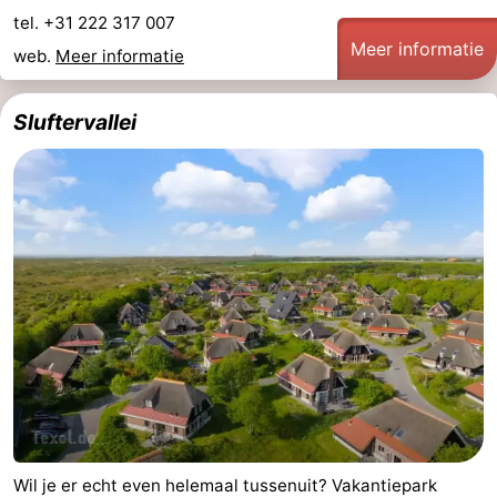
tel. +31 222 317 007
Zandvoort
Weer
Meer informatie
web.
Meer informatie
Contact
Sluftervallei
Wil je er echt even helemaal tussenuit? Vakantiepark