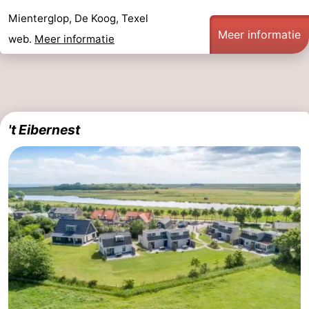
Mienterglop, De Koog, Texel
&
Bezienswaardigheden
Meer informatie
web.
Meer informatie
doen
-
Musea
-
Monumenten
-
't Eibernest
Kerken
-
Molens
-
Uitkijkpunten
Attracties
-
Rondvaarten
-
Boerderijen
-