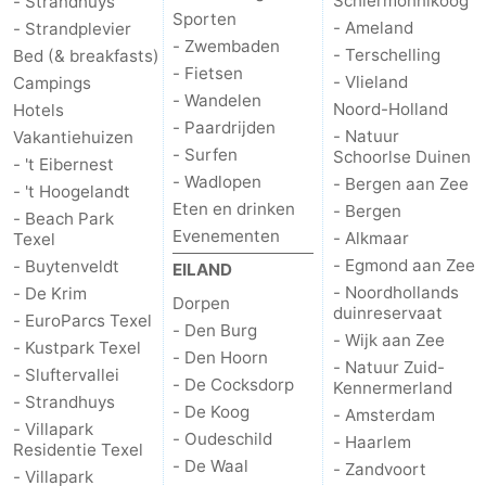
Schiermonnikoog
- Strandhuys
Sporten
- Ameland
- Strandplevier
- Zwembaden
- Terschelling
Bed (& breakfasts)
- Fietsen
- Vlieland
Campings
- Wandelen
Noord-Holland
Hotels
- Paardrijden
- Natuur
Vakantiehuizen
- Surfen
Schoorlse Duinen
- 't Eibernest
- Wadlopen
- Bergen aan Zee
- 't Hoogelandt
Eten en drinken
- Bergen
- Beach Park
Evenementen
- Alkmaar
Texel
- Egmond aan Zee
- Buytenveldt
EILAND
- Noordhollands
- De Krim
Dorpen
duinreservaat
- EuroParcs Texel
- Den Burg
- Wijk aan Zee
- Kustpark Texel
- Den Hoorn
- Natuur Zuid-
- Sluftervallei
- De Cocksdorp
Kennermerland
- Strandhuys
- De Koog
- Amsterdam
- Villapark
- Oudeschild
- Haarlem
Residentie Texel
- De Waal
- Zandvoort
- Villapark