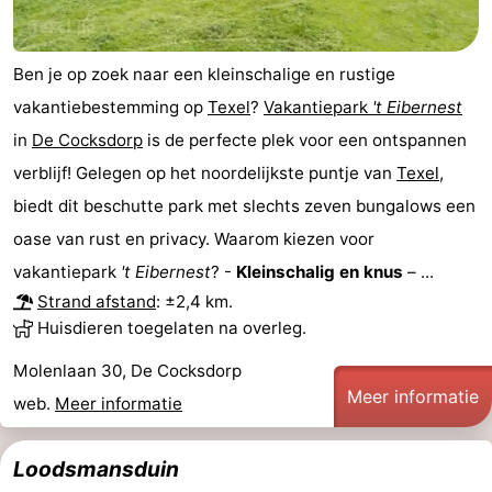
Speeltuinen
-
Ben je op zoek naar een kleinschalige en rustige
Minigolfbanen
Natuur
vakantiebestemming op
Texel
?
Vakantiepark
't Eibernest
Rondleidingen
in
De Cocksdorp
is de perfecte plek voor een ontspannen
verblijf! Gelegen op het noordelijkste puntje van
Texel
,
Sporten
biedt dit beschutte park met slechts zeven bungalows een
-
oase van rust en privacy. Waarom kiezen voor
vakantiepark
't Eibernest
? -
Kleinschalig en knus
– ...
Zwembaden
-
Strand afstand
: ±2,4 km.
Huisdieren toegelaten na overleg.
Fietsen
-
Molenlaan 30, De Cocksdorp
Wandelen
-
Meer informatie
web.
Meer informatie
Paardrijden
-
Loodsmansduin
Surfen
-