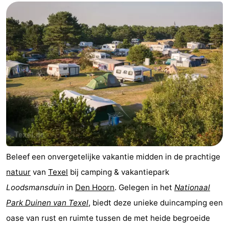
Wadlopen
Zeehonden
Eten
en
Evenementen
drinken
Praktisch
Forum
Route
-
Beleef een onvergetelijke vakantie midden in de prachtige
natuur
van
Texel
bij camping & vakantiepark
Boot
Waddenhoppen
Loodsmansduin
in
Den Hoorn
. Gelegen in het
Nationaal
-
Park Duinen van Texel
, biedt deze unieke duincamping een
oase van rust en ruimte tussen de met heide begroeide
Parkeren
Reisboekenwinkel