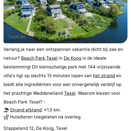
Natuur
-
Schoorlse
Bergen
-
Duinen
aan
Bergen
-
Verlang je naar een ontspannen vakantie dicht bij zee en
Zee
Alkmaar
-
natuur?
Beach Park Texel
in
De Koog
is de ideale
Egmond
-
bestemming! Dit kleinschalige park met 144 vrijstaande
villa's ligt op slechts 15 minuten lopen van
het strand
en
aan
Noordhollands
-
biedt alle ingrediënten voor een onvergetelijk verblijf op
Zee
duinreservaat
Wijk
-
het prachtige Waddeneiland
Texel
. Waarom kiezen voor
Beach Park Texel
? -
aan
Natuur
-
Strand afstand
: ±1,5 km.
Zee
Zuid-
Amsterdam
-
Huisdieren toegelaten na overleg.
Stappeland 12, De Koog, Texel
Kennermerland
Haarlem
-