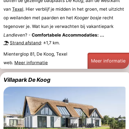
buiten de gezellige badplaats
De Koog
, aan de westkant
van
Texel
. Hier verblijf je midden in het groen, met uitzicht
op weilanden met paarden en het
Kooger bosje
recht
tegenover je. Wat kun je verwachten bij vakantiepark
Landleven
? -
Comfortabele Accommodaties: ...
Strand afstand
: ±1,7 km.
Mienterglop 81, De Koog, Texel
Meer informatie
web.
Meer informatie
Villapark De Koog