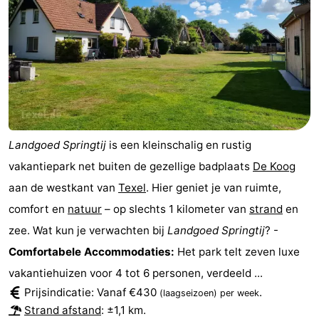
Park
Buytenveldt
-
Texel
De
-
Krim
EuroParcs
-
Texel
Kustpark
-
Landgoed Springtij
is een kleinschalig en rustig
Texel
Sluftervallei
-
vakantiepark net buiten de gezellige badplaats
De Koog
Strandhuys
-
aan de westkant van
Texel
. Hier geniet je van ruimte,
comfort en
natuur
– op slechts 1 kilometer van
strand
en
Villapark
-
zee. Wat kun je verwachten bij
Landgoed Springtij
? -
Residentie
Villapark
Last
Comfortabele Accommodaties:
Het park telt zeven luxe
vakantiehuizen voor 4 tot 6 personen, verdeeld ...
Texel
Vogelmient
minutes
Strand
Prijsindicatie: Vanaf €430
.
(laagseizoen)
per week
Zien
Strand afstand
: ±1,1 km.