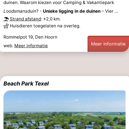
duinen. Waarom kiezen voor Camping & Vakantiepark
Nieuws
Loodsmansduin
? -
Unieke ligging in de duinen
– Vier ...
Strand afstand
: ±2,0 km.
Medische
Huisdieren toegelaten na overleg.
adressen
Regio
Rommelpot 19, Den Hoorn
Meer informatie
web.
Meer informatie
Waddeneilanden
-
Schiermonnikoog
-
Beach Park Texel
Ameland
-
Terschelling
-
Vlieland
Noord-
Holland
-