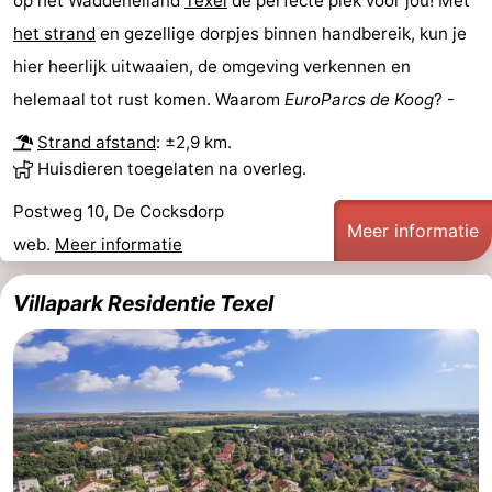
op het Waddeneiland
Texel
de perfecte plek voor jou! Met
het strand
en gezellige dorpjes binnen handbereik, kun je
hier heerlijk uitwaaien, de omgeving verkennen en
helemaal tot rust komen. Waarom
EuroParcs de Koog
? -
Strand afstand
: ±2,9 km.
Huisdieren toegelaten na overleg.
Postweg 10, De Cocksdorp
Meer informatie
web.
Meer informatie
Villapark Residentie Texel