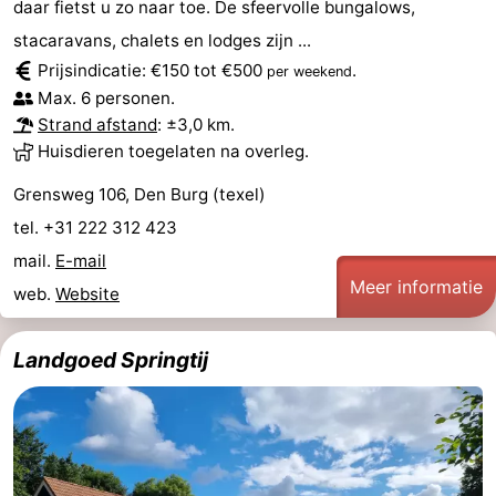
daar fietst u zo naar toe. De sfeervolle bungalows,
Holland
Land
-
stacaravans, chalets en lodges zijn ...
Prijsindicatie: €150 tot €500
.
per weekend
en
Strandhuys
-
Max. 6 personen.
Strand afstand
: ±3,0 km.
Zeezicht
Strandplevier
Bed
Huisdieren toegelaten na overleg.
(&
Campings
Grensweg 106, Den Burg (texel)
tel. +31 222 312 423
breakfasts)
Hotels
mail.
E-mail
Vakantiehuizen
Meer informatie
web.
Website
-
Landgoed Springtij
't
-
Eibernest
't
-
Hoogelandt
Beach
-