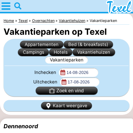
Home
Texel
Home
Texel
Overnachten
Vakantiehuizen
Vakantieparken
Vakantieparken op Texel
Tips
Appartementen
Bed (& breakfasts)
Voor
Campings
Hotels
Vakantiehuizen
Vakantieparken
kinderen
Dorpen
Inchecken
-
Uitchecken
Den
-
Zoek en vind
Burg
Den
-
Kaart weergave
Hoorn
De
-
Dennenoord
Cocksdorp
De
-