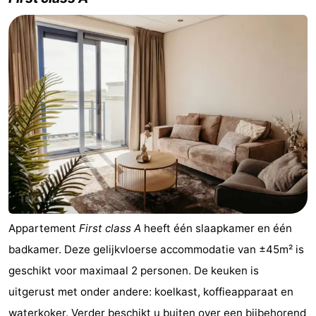
Natuur
-
Schoorlse
Bergen
-
Duinen
aan
Bergen
-
Zee
Alkmaar
-
Egmond
-
aan
Noordhollands
-
Zee
duinreservaat
Wijk
-
Appartement
First class A
heeft één slaapkamer en één
aan
Natuur
-
badkamer. Deze gelijkvloerse accommodatie van ±45m² is
geschikt voor maximaal 2 personen. De keuken is
Zee
Zuid-
Amsterdam
-
uitgerust met onder andere: koelkast, koffieapparaat en
Kennermerland
Haarlem
-
waterkoker. Verder beschikt u buiten over een bijbehorend