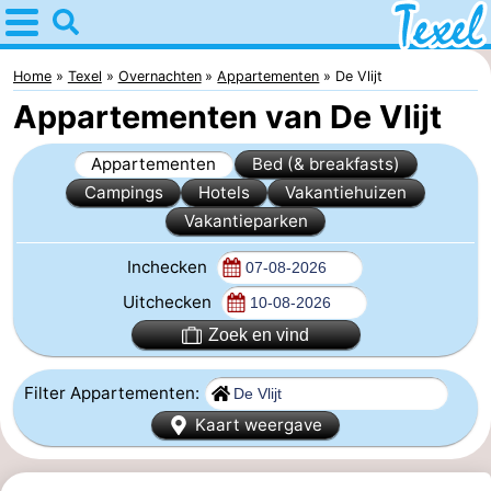
Home
Texel
Home
Texel
Overnachten
Appartementen
De Vlijt
Appartementen van De Vlijt
Tips
Appartementen
Bed (& breakfasts)
Voor
Campings
Hotels
Vakantiehuizen
Vakantieparken
kinderen
Dorpen
Inchecken
-
Uitchecken
Den
-
Zoek en vind
Burg
Den
-
Filter Appartementen:
Hoorn
De
-
Kaart weergave
Cocksdorp
De
-