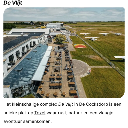
De Vlijt
Koog
Oudeschild
-
De
-
Waal
Oosterend
Natuur
Mooiste
uitkijkpunten
Overnachten
Appartementen
-
Bosch
-
Het kleinschalige complex
De Vlijt
in
De Cocksdorp
is een
en
De
-
unieke plek op
Texel
waar rust, natuur en een vleugje
avontuur samenkomen.
Zee
Vlijt
Hoeve
-