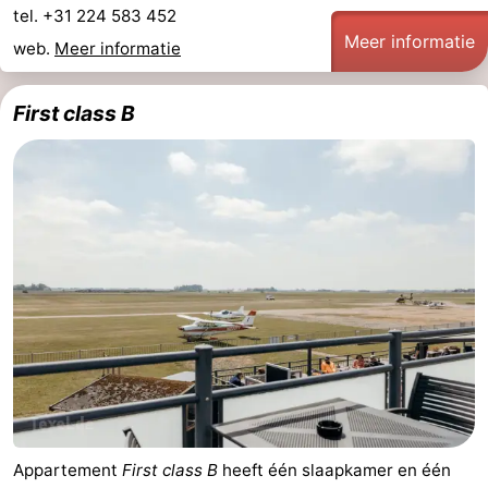
tel. +31 224 583 452
Wadlopen
Zeehonden
Meer informatie
web.
Meer informatie
Eten
First class B
en
Evenementen
drinken
Praktisch
Forum
Route
-
Boot
Waddenhoppen
-
Appartement
First class B
heeft één slaapkamer en één
Parkeren
Reisboekenwinkel