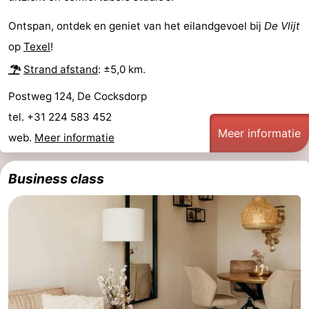
&
Bezienswaardigheden
Ontspan, ontdek en geniet van het eilandgevoel bij
De Vlijt
op
Texel
!
doen
-
Strand afstand
: ±5,0 km.
Musea
-
Postweg 124, De Cocksdorp
Monumenten
-
tel. +31 224 583 452
Meer informatie
web.
Meer informatie
Kerken
-
Molens
-
Business class
Uitkijkpunten
Attracties
-
Rondvaarten
-
Boerderijen
-