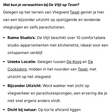
Wat kun je verwachten bij
De Vlijt
op Texel?
Holland
Land
-
Gelegen op het terrein van Vliegveld
Texel
geniet je hier
en
Strandhuys
-
van een bijzonder uitzicht op opstijgende en landende
vliegtuigen en zelfs parachutisten.
Zeezicht
Strandplevier
Bed
Ruime Studio’s:
De Vlijt
beschikt over 10 comfortabele
(&
Campings
studio-appartementen met kitchenette, ideaal voor een
breakfasts)
Hotels
ontspannen verblijf.
Unieke Locatie:
Gelegen tussen
De Koog
en
De
Vakantiehuizen
Cocksdorp
, midden in het noorden van
Texel
, met
-
uitzicht op het vliegveld.
't
-
Bijzonder Uitzicht:
Word wakker met zicht op
vliegverkeer en parachutesprongen, een ervaring die je
Eibernest
't
-
niet snel ergens anders vindt.
Hoogelandt
Beach
-
Dicht bij natuur:
Op korte afstand liggen