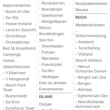
- Rondvaarten
Reisboekenwinkel
Appartementen
- Boerderijen
Nieuws
- Bosch en Zee
- Speeltuinen
REGIO
- De Vlijt
- Minigolfbanen
- Hoeve Holland
Waddeneilanden
Natuur
- Land en Zeezicht
-
Rondleidingen
Schiermonnikoog
- Strandhuys
Sporten
- Ameland
- Strandplevier
- Zwembaden
- Terschelling
Bed (& breakfasts)
- Fietsen
- Vlieland
Campings
- Wandelen
Noord-Holland
Hotels
- Paardrijden
- Natuur
Vakantiehuizen
- Surfen
Schoorlse Duinen
- 't Eibernest
- Wadlopen
- Bergen aan Zee
- 't Hoogelandt
Eten en drinken
- Bergen
- Beach Park
Evenementen
- Alkmaar
Texel
- Egmond aan Zee
- Buytenveldt
EILAND
- Noordhollands
- De Krim
Dorpen
duinreservaat
- EuroParcs Texel