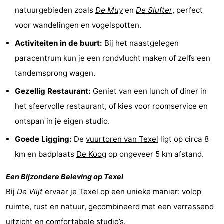
natuurgebieden zoals
De Muy
en
De Slufter
, perfect
Park
Buytenveldt
-
voor wandelingen en vogelspotten.
Texel
De
-
Activiteiten in de buurt:
Bij het naastgelegen
paracentrum kun je een rondvlucht maken of zelfs een
Krim
EuroParcs
-
tandemsprong wagen.
Texel
Kustpark
-
Gezellig Restaurant:
Geniet van een lunch of diner in
Texel
Sluftervallei
-
het sfeervolle restaurant, of kies voor roomservice en
ontspan in je eigen studio.
Strandhuys
-
Goede Ligging:
De
vuurtoren van Texel
ligt op circa 8
Villapark
-
km en badplaats
De Koog
op ongeveer 5 km afstand.
Residentie
Villapark
Last
Een Bijzondere Beleving op Texel
Bij
De Vlijt
ervaar je
Texel
op een unieke manier: volop
Texel
Vogelmient
minutes
Strand
ruimte, rust en natuur, gecombineerd met een verrassend
Zien
uitzicht en comfortabele studio’s.