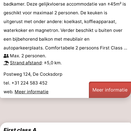
badkamer. Deze gelijkvloerse accommodatie van ±45m² is
Nieuws
geschikt voor maximaal 2 personen. De keuken is
uitgerust met onder andere: koelkast, koffieapparaat,
Medische
waterkoker en magnetron. Verder beschikt u buiten over
adressen
Regio
een bijbehorend balkon met meubilair en
autoparkeerplaats. Comfortabele 2 persoons First Class ...
Waddeneilanden
Max. 2 personen.
Strand afstand
: ±5,0 km.
-
Postweg 124, De Cocksdorp
Schiermonnikoog
-
tel. +31 224 583 452
Meer informatie
Ameland
-
web.
Meer informatie
Terschelling
-
Vlieland
Noord-
Holland
-
First class A