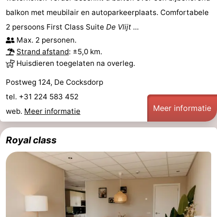
balkon met meubilair en autoparkeerplaats. Comfortabele
Zandvoort
Weer
2 persoons First Class Suite
De Vlijt ...
Max. 2 personen.
Contact
Strand afstand
: ±5,0 km.
Huisdieren toegelaten na overleg.
Postweg 124, De Cocksdorp
tel. +31 224 583 452
Meer informatie
web.
Meer informatie
Royal class