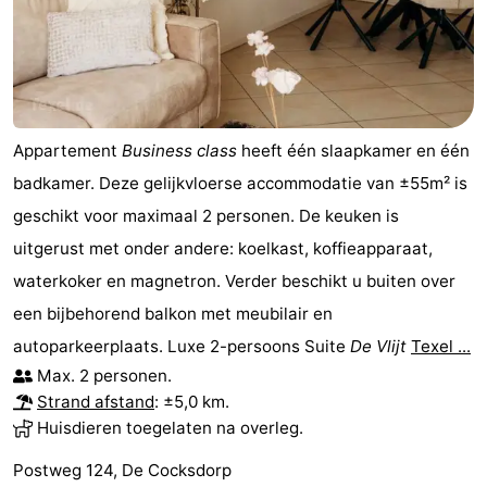
Speeltuinen
-
Minigolfbanen
Natuur
Rondleidingen
Appartement
Business class
heeft één slaapkamer en één
Sporten
badkamer. Deze gelijkvloerse accommodatie van ±55m² is
geschikt voor maximaal 2 personen. De keuken is
-
uitgerust met onder andere: koelkast, koffieapparaat,
Zwembaden
-
waterkoker en magnetron. Verder beschikt u buiten over
een bijbehorend balkon met meubilair en
Fietsen
-
autoparkeerplaats. Luxe 2-persoons Suite
De Vlijt
Texel ...
Max. 2 personen.
Wandelen
-
Strand afstand
: ±5,0 km.
Paardrijden
-
Huisdieren toegelaten na overleg.
Postweg 124, De Cocksdorp
Surfen
-