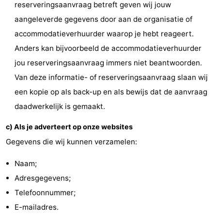
reserveringsaanvraag betreft geven wij jouw
Wadlopen
Zeehonden
aangeleverde gegevens door aan de organisatie of
accommodatieverhuurder waarop je hebt reageert.
Eten
Anders kan bijvoorbeeld de accommodatieverhuurder
en
Evenementen
jou reserveringsaanvraag immers niet beantwoorden.
Van deze informatie- of reserveringsaanvraag slaan wij
drinken
Praktisch
een kopie op als back-up en als bewijs dat de aanvraag
Forum
daadwerkelijk is gemaakt.
Route
c) Als je adverteert op onze websites
Gegevens die wij kunnen verzamelen:
-
Naam;
Boot
Waddenhoppen
Adresgegevens;
-
Telefoonnummer;
E-mailadres.
Parkeren
Reisboekenwinkel