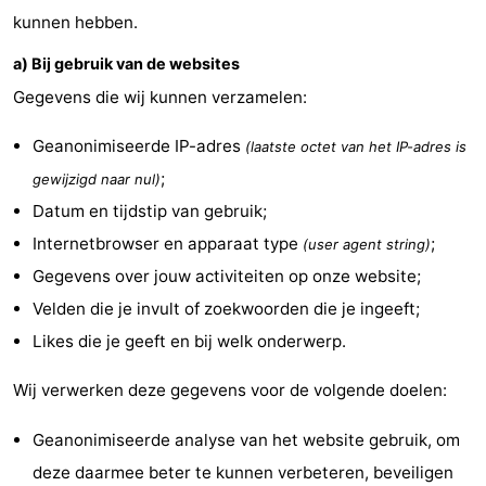
kunnen hebben.
Park
Buytenveldt
-
a) Bij gebruik van de websites
Texel
De
-
Gegevens die wij kunnen verzamelen:
Krim
EuroParcs
-
Geanonimiseerde IP-adres
(laatste octet van het IP-adres is
Texel
Kustpark
-
;
gewijzigd naar nul)
Datum en tijdstip van gebruik;
Texel
Sluftervallei
-
Internetbrowser en apparaat type
;
(user agent string)
Strandhuys
-
Gegevens over jouw activiteiten op onze website;
Velden die je invult of zoekwoorden die je ingeeft;
Villapark
-
Likes die je geeft en bij welk onderwerp.
Residentie
Villapark
Last
Wij verwerken deze gegevens voor de volgende doelen:
Texel
Vogelmient
minutes
Strand
Geanonimiseerde analyse van het website gebruik, om
Zien
deze daarmee beter te kunnen verbeteren, beveiligen