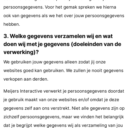
persoonsgegevens. Voor het gemak spreken we hierna
Holland
Land
-
ook van gegevens als we het over jouw persoonsgegevens
en
Strandhuys
-
hebben.
Zeezicht
Strandplevier
Bed
3. Welke gegevens verzamelen wij en wat
doen wij met je gegevens (doeleinden van de
(&
Campings
verwerking)?
breakfasts)
Hotels
We gebruiken jouw gegevens alleen zodat jij onze
websites goed kan gebruiken. We zullen je nooit gegevens
Vakantiehuizen
verkopen aan derden.
-
Meijers Interactive verwerkt je persoonsgegevens doordat
't
-
je gebruik maakt van onze websites en/of omdat je deze
gegevens zelf aan ons verstrekt. Niet alle gegevens zijn op
Eibernest
't
-
zichzelf persoonsgegevens, maar we vinden het belangrijk
Hoogelandt
Beach
-
dat je begrijpt welke gegevens wij als verzameling van jou