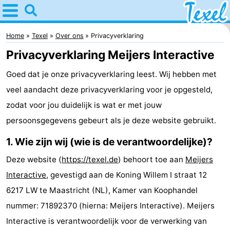
Home
Texel
Home
Texel
Over ons
Privacyverklaring
Privacyverklaring Meijers Interactive
Tips
Goed dat je onze privacyverklaring leest. Wij hebben met
Voor
veel aandacht deze privacyverklaring voor je opgesteld,
kinderen
Dorpen
zodat voor jou duidelijk is wat er met jouw
persoonsgegevens gebeurt als je deze website gebruikt.
-
1. Wie zijn wij (wie is de verantwoordelijke)?
Den
-
Deze website (
https://texel.de
) behoort toe aan
Meijers
Burg
Den
-
Interactive
, gevestigd aan de Koning Willem I straat 12
6217 LW te Maastricht (NL), Kamer van Koophandel
Hoorn
De
-
nummer: 71892370 (hierna: Meijers Interactive). Meijers
Cocksdorp
De
-
Interactive is verantwoordelijk voor de verwerking van