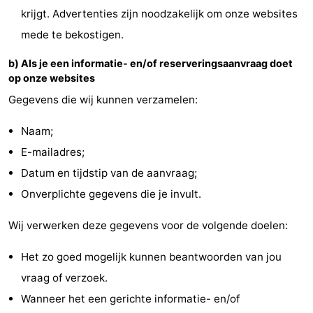
krijgt. Advertenties zijn noodzakelijk om onze websites
Speeltuinen
-
mede te bekostigen.
Minigolfbanen
Natuur
b) Als je een informatie- en/of reserveringsaanvraag doet
op onze websites
Rondleidingen
Gegevens die wij kunnen verzamelen:
Sporten
Naam;
-
E-mailadres;
Datum en tijdstip van de aanvraag;
Zwembaden
-
Onverplichte gegevens die je invult.
Fietsen
-
Wij verwerken deze gegevens voor de volgende doelen:
Wandelen
-
Het zo goed mogelijk kunnen beantwoorden van jou
Paardrijden
-
vraag of verzoek.
Wanneer het een gerichte informatie- en/of
Surfen
-