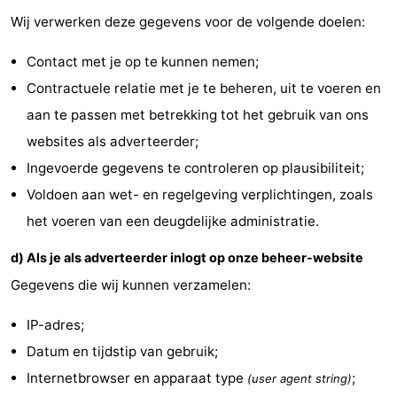
Wij verwerken deze gegevens voor de volgende doelen:
Nieuws
Contact met je op te kunnen nemen;
Medische
Contractuele relatie met je te beheren, uit te voeren en
adressen
Regio
aan te passen met betrekking tot het gebruik van ons
websites als adverteerder;
Waddeneilanden
Ingevoerde gegevens te controleren op plausibiliteit;
-
Voldoen aan wet- en regelgeving verplichtingen, zoals
het voeren van een deugdelijke administratie.
Schiermonnikoog
-
d) Als je als adverteerder inlogt op onze beheer-website
Ameland
-
Gegevens die wij kunnen verzamelen:
Terschelling
-
IP-adres;
Vlieland
Noord-
Datum en tijdstip van gebruik;
Internetbrowser en apparaat type
;
(user agent string)
Holland
-