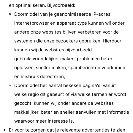
en optimaliseren. Bijvoorbeeld:
&
Bezienswaardigheden
Doormiddel van je geanonimiseerde IP-adres,
doen
-
internetbrowser en apparaat type kunnen wij onder
andere onze websites blijven verbeteren voor de
Musea
-
systemen die onze bezoekers gebruiken. Hierdoor
Monumenten
-
kunnen wij de websites bijvoorbeeld
gebruiksvriendelijker maken, problemen beter
Kerken
-
oplossen, sneller maken, spamberichten voorkomen
Molens
-
en misbruik detecteren;
Doormiddel het aantal bekeken pagina's, vanuit
Uitkijkpunten
Attracties
welke regio dit gebeurt of via welke termen er wordt
-
gezocht, kunnen wij onder andere de websites
makkelijker, beter en sneller aanvullen met informatie
Rondvaarten
-
waarvoor meer interesse is.
Boerderijen
-
Er voor te zorgen dat je relevante advertenties te zien