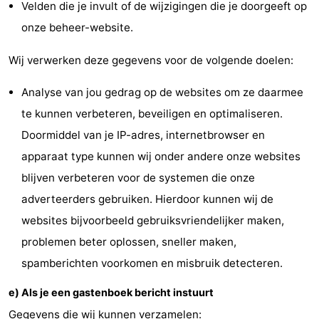
Velden die je invult of de wijzigingen die je doorgeeft op
Natuur
-
onze beheer-website.
Schoorlse
Bergen
-
Wij verwerken deze gegevens voor de volgende doelen:
Duinen
aan
Bergen
-
Analyse van jou gedrag op de websites om ze daarmee
te kunnen verbeteren, beveiligen en optimaliseren.
Zee
Alkmaar
-
Doormiddel van je IP-adres, internetbrowser en
Egmond
-
apparaat type kunnen wij onder andere onze websites
blijven verbeteren voor de systemen die onze
aan
Noordhollands
-
adverteerders gebruiken. Hierdoor kunnen wij de
Zee
duinreservaat
Wijk
-
websites bijvoorbeeld gebruiksvriendelijker maken,
problemen beter oplossen, sneller maken,
aan
Natuur
-
spamberichten voorkomen en misbruik detecteren.
Zee
Zuid-
Amsterdam
-
e) Als je een gastenboek bericht instuurt
Gegevens die wij kunnen verzamelen:
Kennermerland
Haarlem
-