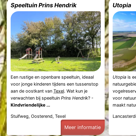
Speeltuin Prins Hendrik
Utopia
Een rustige en openbare speeltuin, ideaal
Utopia
is e
voor jonge kinderen tijdens een tussenstop
natuurgebi
aan de oostkant van
Texel
. Wat kun je
vogelreserv
verwachten bij speeltuin
Prins Hendrik
? -
voor natuur
Kindvriendelijke ...
maakt natu
Stuifweg, Oosterend, Texel
Lancasterdi
Meer informatie