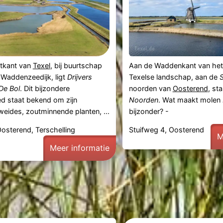
tkant van
Texel
, bij buurtschap
Aan de Waddenkant van het
Waddenzeedijk, ligt
Drijvers
Texelse landschap, aan de
De Bol
. Dit bijzondere
noorden van
Oosterend
, st
ed staat bekend om zijn
Noorden
. Wat maakt molen
weides, zoutminnende planten, ...
bijzonder? -
osterend, Terschelling
Stuifweg 4, Oosterend
M
Meer informatie