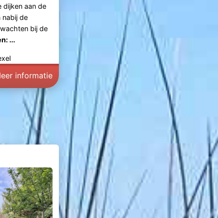
 dijken aan de
 nabij de
rwachten bij de
: ...
exel
eer informatie