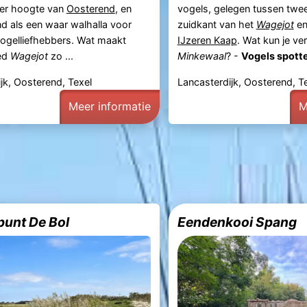
ter hoogte van
Oosterend
, en
vogels, gelegen tussen twee
d als een waar walhalla voor
zuidkant van het
Wagejot
en
vogelliefhebbers. Wat maakt
IJzeren Kaap
. Wat kun je ve
ed
Wagejot
zo ...
Minkewaal
? -
Vogels spotten
jk, Oosterend, Texel
Lancasterdijk, Oosterend, T
Meer informatie
M
punt De Bol
Eendenkooi Spang