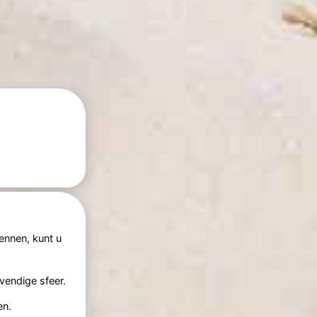
kennen, kunt u
evendige sfeer.
en.