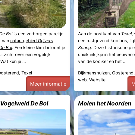
De Bol
is een verborgen pareltje
Aan de oostkant van
Texel
,
d van
natuurgebied
Drijvers
een rustgevend kooibos, lig
De Bol
. Een kleine klim beloont je
Spang
. Deze historische ple
itzicht over een vogelrijk
uniek inkijkje in het eeuwe
Wat kun je ...
van de kooiker en het ...
osterend, Texel
Dijkmanshuizen, Oosterend, 
web.
Website
Meer informatie
M
 Vogelweid De Bol
Molen het Noorden