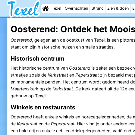
Texel
Overnachten
Strand
Zien & doen
E
Oosterend: Ontdek het Moois
Oosterend
, gelegen aan de oostkust van
Texel
, is een pittor
staat om zijn historische huizen en smalle straatjes.
Historisch centrum
Het historische centrum van
Oosterend
is zeker een bezoek 
straatjes zoals de
Kerkstraat
en
Peperstraat
zijn bezaaid met 
en monumentale panden. Het centrum wordt gedomineerd do
Maartenskerk
op de
Kerkstraat
. De kerk dateert uit de 12e ee
gebouw op
Texel
.
Winkels en restaurants
Oosterend
heeft enkele winkels en horecagelegenheden, de 
de
Kerkstraat
en de
Peperstraat
. Hier vind je onder andere ee
een bakkerij en enkele eet- en drinkgelegenheden, variërend v