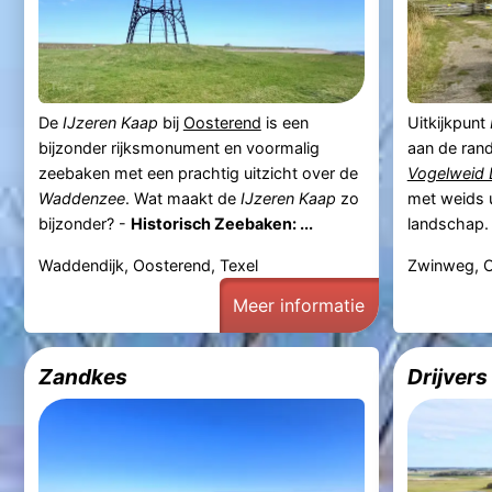
De
IJzeren Kaap
bij
Oosterend
is een
Uitkijkpunt
bijzonder rijksmonument en voormalig
aan de ran
zeebaken met een prachtig uitzicht over de
Vogelweid 
Waddenzee
. Wat maakt de
IJzeren Kaap
zo
met weids u
bijzonder? -
Historisch Zeebaken: ...
landschap. 
Waddendijk, Oosterend, Texel
Zwinweg, O
Meer informatie
Zandkes
Drijvers