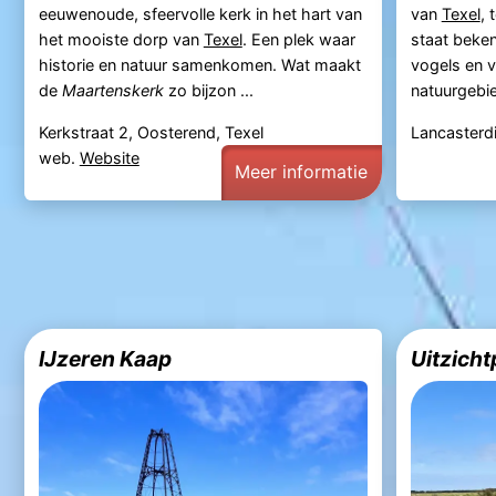
eeuwenoude, sfeervolle kerk in het hart van
van
Texel
, 
het mooiste dorp van
Texel
. Een plek waar
staat beken
historie en natuur samenkomen. Wat maakt
vogels en 
de
Maartenskerk
zo bijzon ...
natuurgebi
Kerkstraat 2, Oosterend, Texel
Lancasterdi
web.
Website
Meer informatie
IJzeren Kaap
Uitzicht