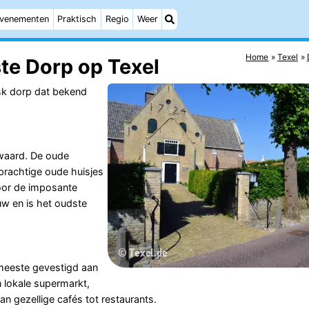
venementen
Praktisch
Regio
Weer
Home
Texel
te Dorp op Texel
esk dorp dat bekend
waard. De oude
prachtige oude huisjes
or de imposante
uw en is het oudste
meeste gevestigd aan
n lokale supermarkt,
an gezellige cafés tot restaurants.