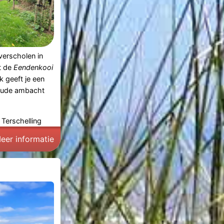
 verscholen in
t de
Eendenkooi
k geeft je een
noude ambacht
Terschelling
eer informatie