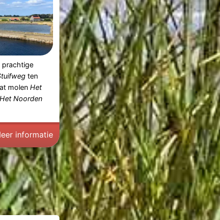
 prachtige
Stuifweg
ten
aat molen
Het
Het Noorden
eer informatie