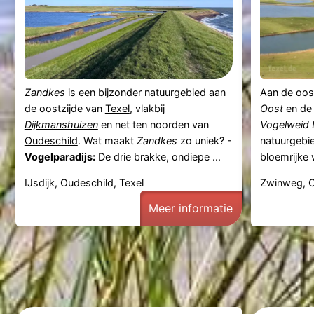
Zandkes
is een bijzonder natuurgebied aan
Aan de oos
de oostzijde van
Texel
, vlakbij
Oost
en de 
Dijkmanshuizen
en net ten noorden van
Vogelweid 
Oudeschild
. Wat maakt
Zandkes
zo uniek? -
natuurgebi
Vogelparadijs:
De drie brakke, ondiepe ...
bloemrijke 
IJsdijk, Oudeschild, Texel
Zwinweg, O
Meer informatie