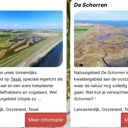
De Schorren
en uniek binnendijks
Natuurgebied
De Schorren
i
ed op
Texel
, speciaal ingericht als
kweldergebied aan de oostz
aat en een ware trekpleister
waar de natuur nog volledi
liefhebbers en vogelaars. Wat
gaan. Wat kun je verwachten
urgebied
Utopia
zo ...
Schorren
? -
jk, Oosterend, Texel
Lancasterdijk, Oosterend, T
Meer informatie
M