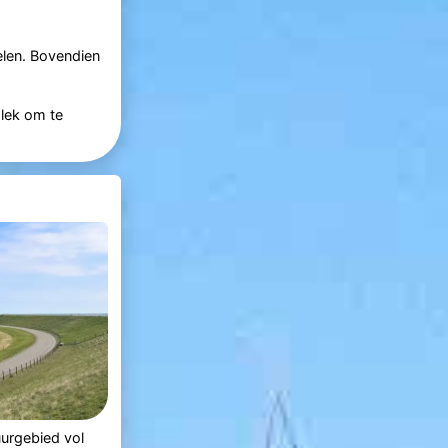
elen. Bovendien
plek om te
uurgebied vol