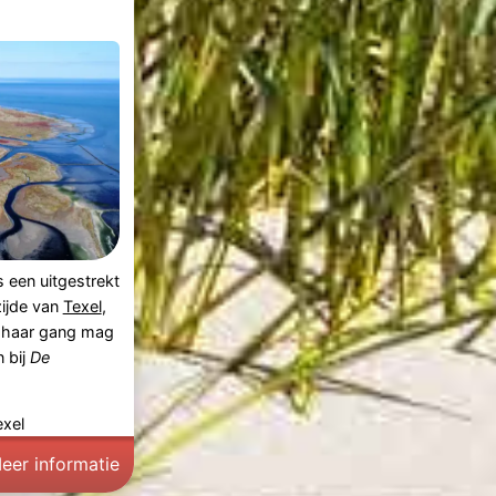
s een uitgestrekt
ijde van
Texel
,
g haar gang mag
 bij
De
exel
eer informatie