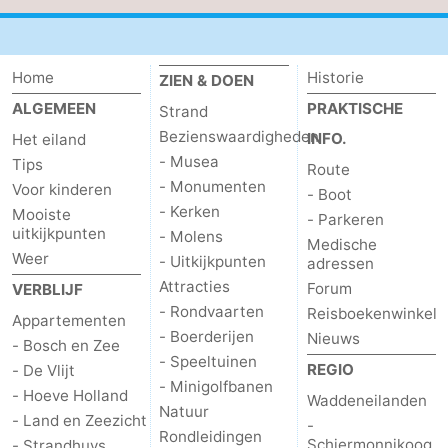
Home
Historie
ZIEN & DOEN
ALGEMEEN
PRAKTISCHE
Strand
Bezienswaardigheden
INFO.
Het eiland
- Musea
Tips
Route
- Monumenten
Voor kinderen
- Boot
- Kerken
Mooiste
- Parkeren
uitkijkpunten
- Molens
Medische
Weer
- Uitkijkpunten
adressen
Attracties
Forum
VERBLIJF
- Rondvaarten
Reisboekenwinkel
Appartementen
- Boerderijen
Nieuws
- Bosch en Zee
- Speeltuinen
REGIO
- De Vlijt
- Minigolfbanen
- Hoeve Holland
Waddeneilanden
Natuur
- Land en Zeezicht
-
Rondleidingen
Schiermonnikoog
- Strandhuys