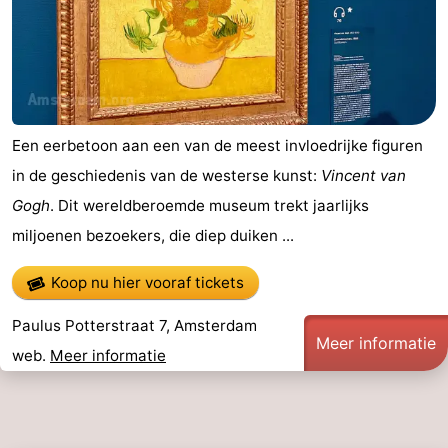
Nieuws
Medische
adressen
Regio
Een eerbetoon aan een van de meest invloedrijke figuren
Waddeneilanden
in de geschiedenis van de westerse kunst:
Vincent van
Gogh
. Dit wereldberoemde museum trekt jaarlijks
-
miljoenen bezoekers, die diep duiken ...
Schiermonnikoog
-
Koop nu hier vooraf tickets
Ameland
-
Paulus Potterstraat 7, Amsterdam
Meer informatie
Terschelling
-
web.
Meer informatie
Vlieland
Noord-
Holland
-