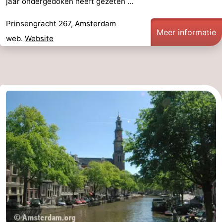
jaar ondergedoken heeft gezeten ...
Zandvoort
Weer
Prinsengracht 267, Amsterdam
Meer informatie
web.
Website
Contact