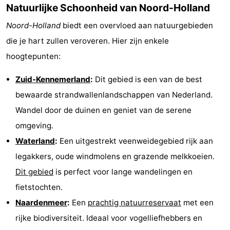
Natuurlijke Schoonheid van Noord-Holland
Park
Buytenveldt
-
Noord-Holland
biedt een overvloed aan natuurgebieden
Texel
De
-
die je hart zullen veroveren. Hier zijn enkele
hoogtepunten:
Krim
EuroParcs
-
Zuid-Kennemerland
:
Dit gebied is een van de best
Texel
Kustpark
-
bewaarde strandwallenlandschappen van Nederland.
Texel
Sluftervallei
-
Wandel door de duinen en geniet van de serene
omgeving.
Strandhuys
-
Waterland
:
Een uitgestrekt veenweidegebied rijk aan
Villapark
-
legakkers, oude windmolens en grazende melkkoeien.
Dit gebied
is perfect voor lange wandelingen en
Residentie
Villapark
Last
fietstochten.
Texel
Vogelmient
minutes
Strand
Naardenmeer
:
Een
prachtig natuurreservaat
met een
rijke biodiversiteit. Ideaal voor vogelliefhebbers en
Zien