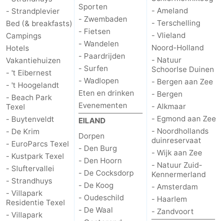
Sporten
- Ameland
- Strandplevier
- Zwembaden
- Terschelling
Bed (& breakfasts)
- Fietsen
- Vlieland
Campings
- Wandelen
Noord-Holland
Hotels
- Paardrijden
- Natuur
Vakantiehuizen
- Surfen
Schoorlse Duinen
- 't Eibernest
- Wadlopen
- Bergen aan Zee
- 't Hoogelandt
Eten en drinken
- Bergen
- Beach Park
Evenementen
- Alkmaar
Texel
- Egmond aan Zee
- Buytenveldt
EILAND
- Noordhollands
- De Krim
Dorpen
duinreservaat
- EuroParcs Texel
- Den Burg
- Wijk aan Zee
- Kustpark Texel
- Den Hoorn
- Natuur Zuid-
- Sluftervallei
- De Cocksdorp
Kennermerland
- Strandhuys
- De Koog
- Amsterdam
- Villapark
- Oudeschild
- Haarlem
Residentie Texel
- De Waal
- Zandvoort
- Villapark