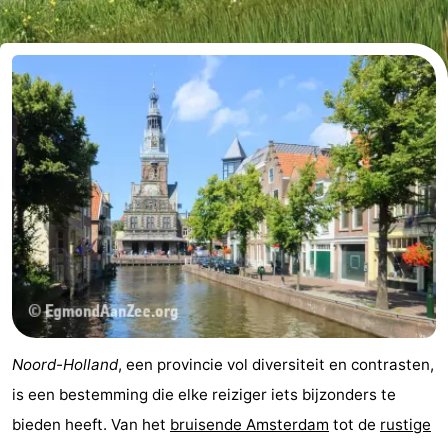
Koog
Oudeschild
-
De
-
Waal
Oosterend
Natuur
Mooiste
uitkijkpunten
Overnachten
Appartementen
-
Bosch
-
Noord-Holland
, een provincie vol diversiteit en contrasten,
en
De
-
is een bestemming die elke reiziger iets bijzonders te
bieden heeft. Van het
bruisende Amsterdam
tot de
rustige
Zee
Vlijt
Hoeve
-