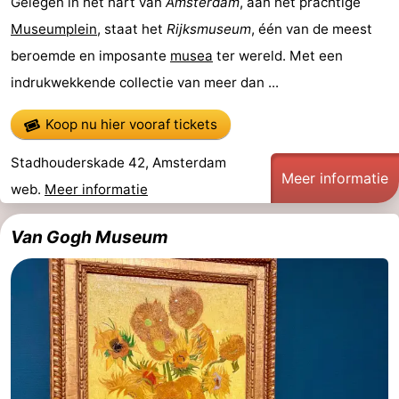
Gelegen in het hart van
Amsterdam
, aan het prachtige
Museumplein
, staat het
Rijksmuseum
, één van de meest
Wadlopen
Zeehonden
beroemde en imposante
musea
ter wereld. Met een
Eten
indrukwekkende collectie van meer dan ...
en
Evenementen
Koop nu hier vooraf tickets
drinken
Praktisch
Stadhouderskade 42, Amsterdam
Meer informatie
web.
Meer informatie
Forum
Route
Van Gogh Museum
-
Boot
Waddenhoppen
-
Parkeren
Reisboekenwinkel