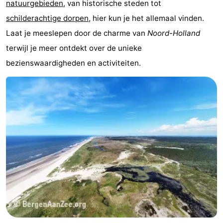
natuurgebieden
, van historische steden tot
Holland
Land
-
schilderachtige dorpen
, hier kun je het allemaal vinden.
Laat je meeslepen door de charme van
Noord-Holland
en
Strandhuys
-
terwijl je meer ontdekt over de unieke
Zeezicht
Strandplevier
Bed
bezienswaardigheden en activiteiten.
(&
Campings
breakfasts)
Hotels
Vakantiehuizen
-
't
-
Eibernest
't
-
Hoogelandt
Beach
-