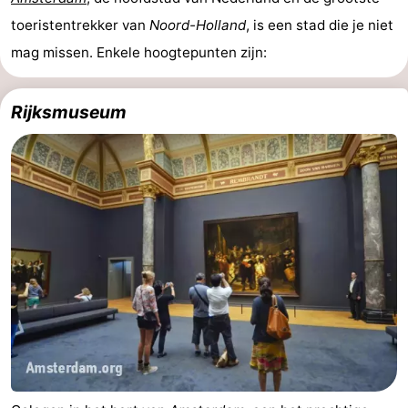
toeristentrekker van
Noord-Holland
, is een stad die je niet
Speeltuinen
-
mag missen. Enkele hoogtepunten zijn:
Minigolfbanen
Natuur
Rijksmuseum
Rondleidingen
Sporten
-
Zwembaden
-
Fietsen
-
Wandelen
-
Paardrijden
-
Surfen
-