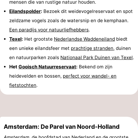
mensen die van rustige natuur houden.
&
Bezienswaardigheden
Eilandspolder
:
Bezoek dit weidevogelreservaat en spot
zeldzame vogels zoals de watersnip en de kemphaan.
doen
-
Een paradijs voor natuurliefhebbers
.
Musea
-
Texel
:
Het grootste
Nederlandse Waddeneiland
biedt
een unieke eilandsfeer met
prachtige stranden
, duinen
Monumenten
-
en natuurparken zoals
Nationaal Park Duinen van Texel
.
Kerken
-
Het
Gooisch Natuurreservaat
:
Bekend om zijn
heidevelden en bossen,
perfect voor wandel- en
Molens
-
fietstochten
.
Uitkijkpunten
Attracties
-
Rondvaarten
-
Amsterdam: De Parel van Noord-Holland
Boerderijen
-
Amsterdam
, de hoofdstad van Nederland en de grootste