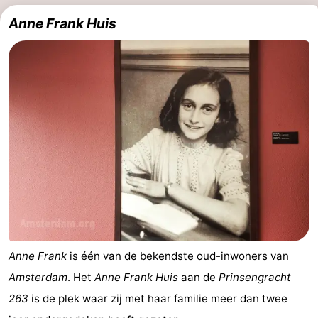
Anne Frank Huis
Natuur
-
Schoorlse
Bergen
-
Duinen
aan
Bergen
-
Zee
Alkmaar
-
Egmond
-
aan
Noordhollands
-
Zee
duinreservaat
Wijk
-
aan
Natuur
-
Anne Frank
is één van de bekendste oud-inwoners van
Amsterdam
. Het
Anne Frank Huis
aan de
Prinsengracht
Zee
Zuid-
Amsterdam
-
263
is de plek waar zij met haar familie meer dan twee
Kennermerland
Haarlem
-