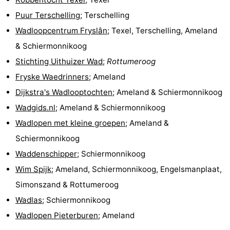
Puur Terschelling
; Terschelling
Natuur
-
Wadloopcentrum Fryslân
; Texel, Terschelling, Ameland
Schoorlse
Bergen
-
& Schiermonnikoog
Stichting Uithuizer Wad
;
Rottumeroog
Duinen
aan
Bergen
-
Fryske Waedrinners
; Ameland
Zee
Alkmaar
-
Dijkstra's Wadlooptochten
; Ameland & Schiermonnikoog
Wadgids.nl
; Ameland & Schiermonnikoog
Egmond
-
Wadlopen met kleine groepen
; Ameland &
aan
Noordhollands
-
Schiermonnikoog
Waddenschipper
; Schiermonnikoog
Zee
duinreservaat
Wijk
-
Wim Spijk
; Ameland, Schiermonnikoog, Engelsmanplaat,
aan
Natuur
-
Simonszand & Rottumeroog
Wadlas
; Schiermonnikoog
Zee
Zuid-
Amsterdam
-
Wadlopen Pieterburen
; Ameland
Kennermerland
Haarlem
-