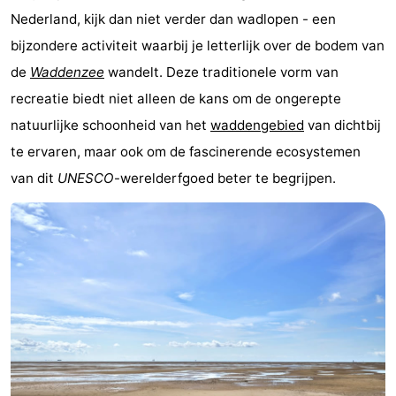
Nederland, kijk dan niet verder dan wadlopen - een
Koog
Oudeschild
-
bijzondere activiteit waarbij je letterlijk over de bodem van
De
-
de
Waddenzee
wandelt. Deze traditionele vorm van
recreatie biedt niet alleen de kans om de ongerepte
Waal
Oosterend
Natuur
natuurlijke schoonheid van het
waddengebied
van dichtbij
Mooiste
te ervaren, maar ook om de fascinerende ecosystemen
van dit
UNESCO
-werelderfgoed beter te begrijpen.
uitkijkpunten
Overnachten
Appartementen
-
Bosch
-
en
De
-
Zee
Vlijt
Hoeve
-