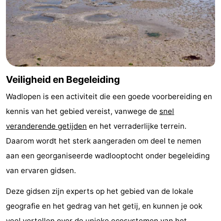
Speeltuinen
-
Minigolfbanen
Natuur
Rondleidingen
Veiligheid en Begeleiding
Sporten
Wadlopen is een activiteit die een goede voorbereiding en
-
kennis van het gebied vereist, vanwege de
snel
veranderende getijden
en het verraderlijke terrein.
Zwembaden
-
Daarom wordt het sterk aangeraden om deel te nemen
Fietsen
-
aan een georganiseerde wadlooptocht onder begeleiding
van ervaren gidsen.
Wandelen
-
Deze gidsen zijn experts op het gebied van de lokale
Paardrijden
-
geografie en het gedrag van het getij, en kunnen je ook
Surfen
-
veel vertellen over de unieke ecosystemen van het