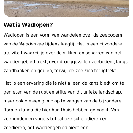
Holland
Land
-
en
Strandhuys
-
Wat is Wadlopen?
Zeezicht
Strandplevier
Bed
Wadlopen is een vorm van wandelen over de zeebodem
van de
Waddenzee
tijdens
laagtij
. Het is een bijzondere
(&
Campings
activiteit waarbij je over de slikken en schorren van het
breakfasts)
Hotels
waddengebied trekt, over drooggevallen zeebodem, langs
zandbanken en geulen, terwijl de zee zich terugtrekt.
Vakantiehuizen
Het is een ervaring die je niet alleen de kans biedt om te
-
genieten van de rust en stilte van dit unieke landschap,
maar ook om een glimp op te vangen van de bijzondere
't
-
flora en fauna die hier hun thuis hebben gemaakt. Van
Eibernest
't
-
zeehonden
en vogels tot talloze schelpdieren en
zeedieren, het waddengebied biedt een
Hoogelandt
Beach
-