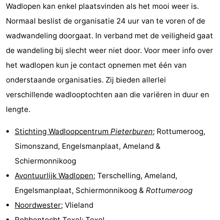
Wadlopen kan enkel plaatsvinden als het mooi weer is.
Nieuws
Normaal beslist de organisatie 24 uur van te voren of de
wadwandeling doorgaat. In verband met de veiligheid gaat
Medische
de wandeling bij slecht weer niet door. Voor meer info over
adressen
Regio
het wadlopen kun je contact opnemen met één van
onderstaande organisaties. Zij bieden allerlei
Waddeneilanden
verschillende wadlooptochten aan die variëren in duur en
-
lengte.
Schiermonnikoog
-
Stichting Wadloopcentrum
Pieterburen
; Rottumeroog,
Simonszand, Engelsmanplaat, Ameland &
Ameland
-
Schiermonnikoog
Terschelling
-
Avontuurlijk Wadlopen
; Terschelling, Ameland,
Engelsmanplaat, Schiermonnikoog &
Rottumeroog
Vlieland
Noord-
Noordwester
; Vlieland
Holland
-
Robbentocht Texel
; Texel