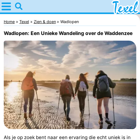
Home
Texel
Home
Texel
Zien & doen
Wadlopen
Wadlopen: Een Unieke Wandeling over de Waddenzee
Tips
Voor
kinderen
Dorpen
-
Den
-
Burg
Den
-
Hoorn
De
-
Cocksdorp
De
-
Als je op zoek bent naar een ervaring die echt uniek is in