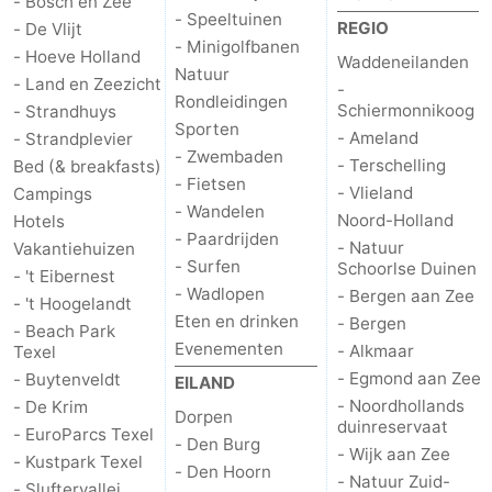
- Bosch en Zee
- Speeltuinen
REGIO
- De Vlijt
- Minigolfbanen
- Hoeve Holland
Waddeneilanden
Natuur
- Land en Zeezicht
-
Rondleidingen
Schiermonnikoog
- Strandhuys
Sporten
- Ameland
- Strandplevier
- Zwembaden
- Terschelling
Bed (& breakfasts)
- Fietsen
- Vlieland
Campings
- Wandelen
Noord-Holland
Hotels
- Paardrijden
- Natuur
Vakantiehuizen
- Surfen
Schoorlse Duinen
- 't Eibernest
- Wadlopen
- Bergen aan Zee
- 't Hoogelandt
Eten en drinken
- Bergen
- Beach Park
Evenementen
- Alkmaar
Texel
- Egmond aan Zee
- Buytenveldt
EILAND
- Noordhollands
- De Krim
Dorpen
duinreservaat
- EuroParcs Texel
- Den Burg
- Wijk aan Zee
- Kustpark Texel
- Den Hoorn
- Natuur Zuid-
- Sluftervallei