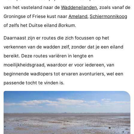
van het vasteland naar de
Waddeneilanden
, zoals vanaf de
&
Bezienswaardigheden
Groningse of Friese kust naar
Ameland
,
Schiermonnikoog
doen
-
of zelfs het Duitse eiland
Borkum
.
Musea
-
Daarnaast zijn er routes die zich focussen op het
verkennen van de wadden zelf, zonder dat je een eiland
Monumenten
-
bereikt. Deze routes variëren in lengte en
Kerken
-
moeilijkheidsgraad, waardoor er voor iedereen, van
beginnende wadlopers tot ervaren avonturiers, wel een
Molens
-
passende tocht te vinden is.
Uitkijkpunten
Attracties
-
Rondvaarten
-
Boerderijen
-