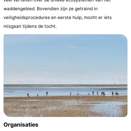
waddengebied. Bovendien zijn ze getraind in
Wadlopen
Zeehonden
veiligheidsprocedures en eerste hulp, mocht er iets
Eten
misgaan tijdens de tocht.
en
Evenementen
drinken
Praktisch
Forum
Route
-
Boot
Waddenhoppen
-
Organisaties
Parkeren
Reisboekenwinkel