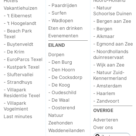
Noord-Holland
Hotels
- Paardrijden
- Natuur
Vakantiehuizen
- Surfen
Schoorlse Duinen
- 't Eibernest
- Wadlopen
- Bergen aan Zee
- 't Hoogelandt
Eten en drinken
- Bergen
- Beach Park
Evenementen
- Alkmaar
Texel
- Egmond aan Zee
- Buytenveldt
EILAND
- Noordhollands
- De Krim
Dorpen
duinreservaat
- EuroParcs Texel
- Den Burg
- Wijk aan Zee
- Kustpark Texel
- Den Hoorn
- Natuur Zuid-
- Sluftervallei
- De Cocksdorp
Kennermerland
- Strandhuys
- De Koog
- Amsterdam
- Villapark
- Oudeschild
- Haarlem
Residentie Texel
- De Waal
- Zandvoort
- Villapark
- Oosterend
Vogelmient
OVERIGE
Natuur
Last minutes
Adverteren
Zeehonden
Over ons
Waddeneilanden