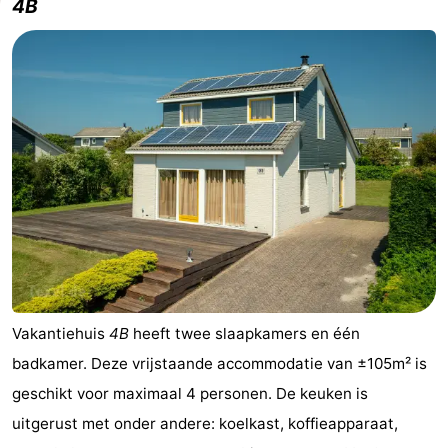
4B
Zandvoort
Weer
Contact
Vakantiehuis
4B
heeft twee slaapkamers en één
badkamer. Deze vrijstaande accommodatie van ±105m² is
geschikt voor maximaal 4 personen. De keuken is
uitgerust met onder andere: koelkast, koffieapparaat,