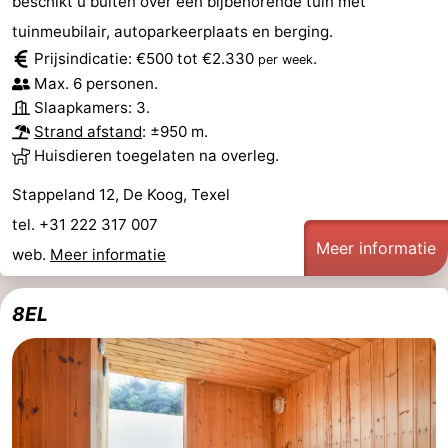
beschikt u buiten over een bijbehorende tuin met
tuinmeubilair, autoparkeerplaats en berging.
Prijsindicatie: €500 tot €2.330
.
per week
Max. 6 personen.
Slaapkamers: 3.
Strand afstand
: ±950 m.
Huisdieren toegelaten na overleg.
Stappeland 12, De Koog, Texel
tel. +31 222 317 007
Meer informatie
web.
Meer informatie
8EL