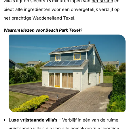
villa's ligt op slechts 15 minuten lopen van
het strand
en
Holland
Land
-
biedt alle ingrediënten voor een onvergetelijk verblijf op
het prachtige Waddeneiland
Texel
.
en
Strandhuys
-
Waarom kiezen voor
Beach Park Texel
?
Zeezicht
Strandplevier
Bed
(&
Campings
breakfasts)
Hotels
Vakantiehuizen
-
't
-
Eibernest
't
-
Luxe vrijstaande villa's
– Verblijf in één van de
ruime,
Hoogelandt
Beach
-
vrijstaande villa's
die van alle gemakken zijn voorzien.