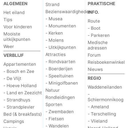
ALGEMEEN
PRAKTISCHE
Strand
Bezienswaardigheden
INFO.
Het eiland
- Musea
Tips
Route
- Monumenten
Voor kinderen
- Boot
- Kerken
Mooiste
- Parkeren
uitkijkpunten
- Molens
Medische
Weer
- Uitkijkpunten
adressen
Attracties
Forum
VERBLIJF
- Rondvaarten
Reisboekenwinkel
Appartementen
- Boerderijen
Nieuws
- Bosch en Zee
- Speeltuinen
REGIO
- De Vlijt
- Minigolfbanen
- Hoeve Holland
Waddeneilanden
Natuur
- Land en Zeezicht
-
Rondleidingen
Schiermonnikoog
- Strandhuys
Sporten
- Ameland
- Strandplevier
- Zwembaden
- Terschelling
Bed (& breakfasts)
- Fietsen
- Vlieland
Campings
- Wandelen