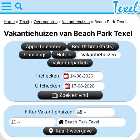
Home
Texel
Home
Texel
Overnachten
Vakantiehuizen
Beach Park Texel
Vakantiehuizen van Beach Park Texel
Tips
Appartementen
Bed (& breakfasts)
Voor
Campings
Hotels
Vakantiehuizen
Vakantieparken
kinderen
Dorpen
Inchecken
-
Uitchecken
Den
-
Zoek en vind
Burg
Den
-
Filter Vakantiehuizen:
Hoorn
De
-
Kaart weergave
Cocksdorp
De
-