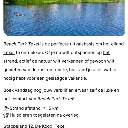
Wadlopen
Zeehonden
Eten
en
Evenementen
Beach Park Texel
is de perfecte uitvalsbasis om het
eiland
drinken
Praktisch
Texel
te ontdekken. Of je nu wilt ontspannen op
het
strand
, actief de natuur wilt verkennen of gewoon wilt
Forum
genieten van de rust en ruimte, hier vind je alles wat je
Route
nodig hebt voor een geslaagde vakantie.
-
Boek vandaag nog jouw verblijf
en ervaar zelf de luxe en
het comfort van
Beach Park Texel
!
Boot
Waddenhoppen
Strand afstand
: ±1,5 km.
-
Huisdieren toegelaten na overleg.
Parkeren
Reisboekenwinkel
Stappeland 12, De Koog, Texel