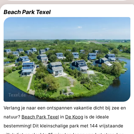
Koog
Oudeschild
-
Beach Park Texel
De
-
Waal
Oosterend
Natuur
Mooiste
uitkijkpunten
Overnachten
Appartementen
-
Bosch
-
Verlang je naar een ontspannen vakantie dicht bij zee en
en
De
-
natuur?
Beach Park Texel
in
De Koog
is de ideale
bestemming! Dit kleinschalige park met 144 vrijstaande
Zee
Vlijt
Hoeve
-