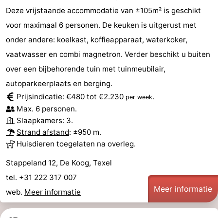
Deze vrijstaande accommodatie van ±105m² is geschikt
Natuur
-
voor maximaal 6 personen. De keuken is uitgerust met
onder andere: koelkast, koffieapparaat, waterkoker,
Schoorlse
Bergen
-
vaatwasser en combi magnetron. Verder beschikt u buiten
Duinen
aan
Bergen
-
over een bijbehorende tuin met tuinmeubilair,
autoparkeerplaats en berging.
Zee
Alkmaar
-
Prijsindicatie: €480 tot €2.230
.
per week
Egmond
-
Max. 6 personen.
Slaapkamers: 3.
aan
Noordhollands
-
Strand afstand
: ±950 m.
Huisdieren toegelaten na overleg.
Zee
duinreservaat
Wijk
-
Stappeland 12, De Koog, Texel
aan
Natuur
-
tel. +31 222 317 007
Meer informatie
web.
Meer informatie
Zee
Zuid-
Amsterdam
-
Kennermerland
Haarlem
-