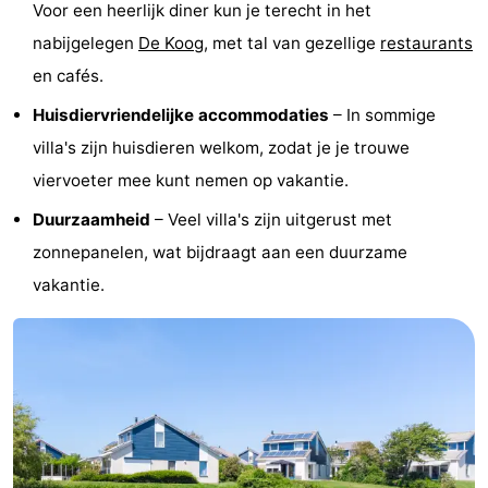
Voor een heerlijk diner kun je terecht in het
Speeltuinen
-
nabijgelegen
De Koog
, met tal van gezellige
restaurants
en cafés.
Minigolfbanen
Natuur
Huisdiervriendelijke accommodaties
– In sommige
Rondleidingen
villa's zijn huisdieren welkom, zodat je je trouwe
viervoeter mee kunt nemen op vakantie.
Sporten
Duurzaamheid
– Veel villa's zijn uitgerust met
-
zonnepanelen, wat bijdraagt aan een duurzame
Zwembaden
-
vakantie.
Fietsen
-
Wandelen
-
Paardrijden
-
Surfen
-