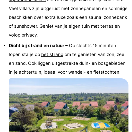
Park
Buytenveldt
-
Veel villa's zijn uitgerust met zonnepanelen en sommige
beschikken over extra luxe zoals een sauna, zonnebank
Texel
De
-
of sunshower. Geniet van je eigen tuin met terras en
Krim
EuroParcs
-
volop privacy.
Dicht bij strand en natuur
– Op slechts 15 minuten
Texel
Kustpark
-
lopen sta je op
het strand
om te genieten van zon, zee
Texel
Sluftervallei
-
en zand. Ook liggen uitgestrekte duin- en bosgebieden
in je achtertuin, ideaal voor wandel- en fietstochten.
Strandhuys
-
Villapark
-
Residentie
Villapark
Last
Texel
Vogelmient
minutes
Strand
Zien