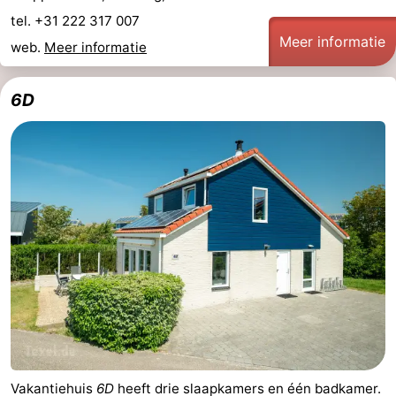
tel. +31 222 317 007
Nieuws
Meer informatie
web.
Meer informatie
Medische
6D
adressen
Regio
Waddeneilanden
-
Schiermonnikoog
-
Ameland
-
Terschelling
-
Vlieland
Noord-
Vakantiehuis
6D
heeft drie slaapkamers en één badkamer.
Holland
-