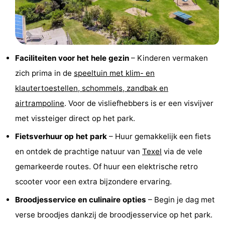
&
Bezienswaardigheden
doen
-
Faciliteiten voor het hele gezin
– Kinderen vermaken
Musea
-
zich prima in de
speeltuin met klim- en
Monumenten
-
klautertoestellen, schommels, zandbak en
airtrampoline
. Voor de visliefhebbers is er een visvijver
Kerken
-
met vissteiger direct op het park.
Molens
-
Fietsverhuur op het park
– Huur gemakkelijk een fiets
Uitkijkpunten
Attracties
en ontdek de prachtige natuur van
Texel
via de vele
gemarkeerde routes. Of huur een elektrische retro
-
scooter voor een extra bijzondere ervaring.
Rondvaarten
-
Broodjesservice en culinaire opties
– Begin je dag met
verse broodjes dankzij de broodjesservice op het park.
Boerderijen
-