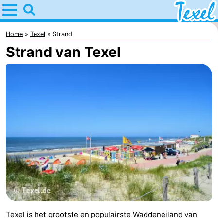
Home
Texel
Home
Texel
Strand
Strand van Texel
Tips
Voor
kinderen
Dorpen
-
Den
-
Burg
Den
-
Hoorn
De
-
Cocksdorp
De
-
Texel
is het grootste en populairste
Waddeneiland
van