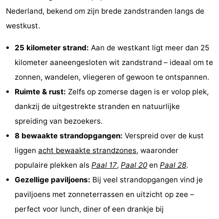
Nederland, bekend om zijn brede zandstranden langs de
Koog
Oudeschild
-
westkust.
De
-
25 kilometer strand:
Aan de westkant ligt meer dan 25
Waal
Oosterend
Natuur
kilometer aaneengesloten wit zandstrand – ideaal om te
zonnen, wandelen, vliegeren of gewoon te ontspannen.
Mooiste
Ruimte & rust:
Zelfs op zomerse dagen is er volop plek,
uitkijkpunten
Overnachten
dankzij de uitgestrekte stranden en natuurlijke
spreiding van bezoekers.
Appartementen
8 bewaakte strandopgangen:
Verspreid over de kust
-
liggen
acht bewaakte strandzones
, waaronder
populaire plekken als
Paal 17
,
Paal 20
en
Paal 28
.
Bosch
-
Gezellige paviljoens:
Bij veel strandopgangen vind je
en
De
-
paviljoens met zonneterrassen en uitzicht op zee –
perfect voor lunch, diner of een drankje bij
Zee
Vlijt
Hoeve
-