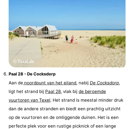
Natuur
-
Schoorlse
Bergen
-
Duinen
aan
Bergen
-
Zee
Alkmaar
-
Egmond
-
Paal 28 - De Cocksdorp
aan
Noordhollands
-
Aan de
noordpunt van het eiland
, nabij
De Cocksdorp
,
Zee
duinreservaat
Wijk
-
ligt het strand bij
Paal 28
, vlak bij
de beroemde
vuurtoren van Texel
. Het strand is meestal minder druk
aan
Natuur
-
dan de andere stranden en biedt een prachtig uitzicht
Zee
Zuid-
Amsterdam
-
op de vuurtoren en de omliggende duinen. Het is een
perfecte plek voor een rustige picknick of een lange
Kennermerland
Haarlem
-