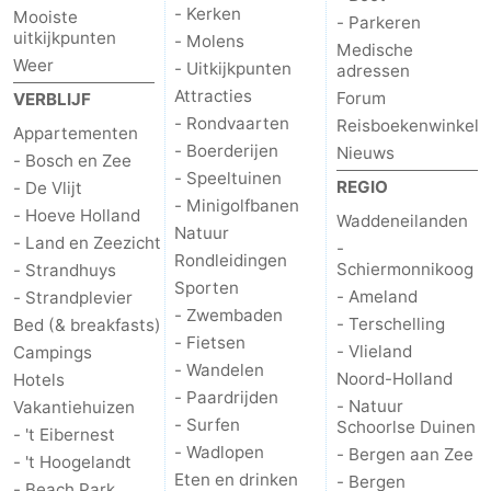
- Kerken
Mooiste
- Parkeren
uitkijkpunten
- Molens
Medische
Weer
- Uitkijkpunten
adressen
Attracties
Forum
VERBLIJF
- Rondvaarten
Reisboekenwinkel
Appartementen
- Boerderijen
Nieuws
- Bosch en Zee
- Speeltuinen
REGIO
- De Vlijt
- Minigolfbanen
- Hoeve Holland
Waddeneilanden
Natuur
- Land en Zeezicht
-
Rondleidingen
Schiermonnikoog
- Strandhuys
Sporten
- Ameland
- Strandplevier
- Zwembaden
- Terschelling
Bed (& breakfasts)
- Fietsen
- Vlieland
Campings
- Wandelen
Noord-Holland
Hotels
- Paardrijden
- Natuur
Vakantiehuizen
- Surfen
Schoorlse Duinen
- 't Eibernest
- Wadlopen
- Bergen aan Zee
- 't Hoogelandt
Eten en drinken
- Bergen
- Beach Park