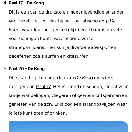
Paal 17 - De Koog
Nieuws
Dit is
een van de drukste en meest levendige stranden
van
Texel
. Het ligt vlak bij het toeristische dorp
De
Medische
Koog
, waardoor het gemakkelijk bereikbaar is en vele
adressen
Regio
voorzieningen heeft, waaronder diverse
strandpaviljoens. Hier kun je diverse watersporten
Waddeneilanden
beoefenen zoals surfen en kitesurfen.
-
Paal 20 - De Koog
Schiermonnikoog
-
Dit
strand ligt ten noorden van
De Koog
en is iets
rustiger dan
Paal 17
. Het is breed en schoon, ideaal voor
Ameland
-
lange wandelingen, vliegeren of gewoon ontspannen en
Terschelling
-
genieten van de zon. Er is ook een strandpaviljoen waar
je iets kunt eten of drinken.
Vlieland
Noord-
Holland
-