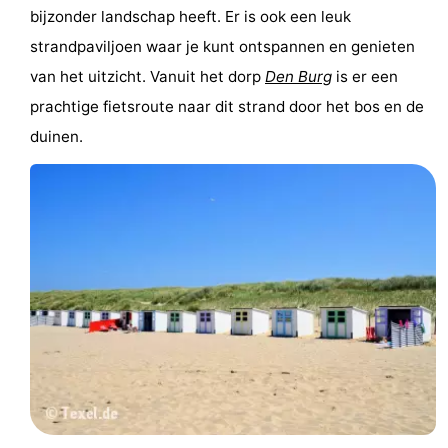
bijzonder landschap heeft. Er is ook een leuk
Wadlopen
Zeehonden
strandpaviljoen waar je kunt ontspannen en genieten
van het uitzicht. Vanuit het dorp
Den Burg
is er een
Eten
prachtige fietsroute naar dit strand door het bos en de
en
Evenementen
duinen.
drinken
Praktisch
Forum
Route
-
Boot
Waddenhoppen
-
Parkeren
Reisboekenwinkel