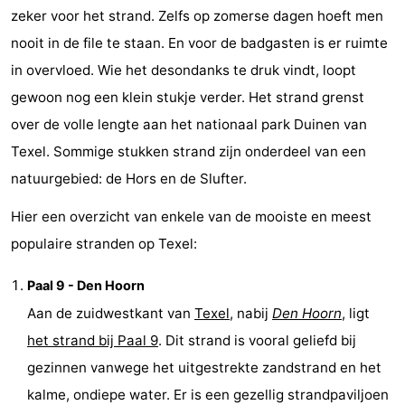
zeker voor het strand. Zelfs op zomerse dagen hoeft men
&
Bezienswaardigheden
nooit in de file te staan. En voor de badgasten is er ruimte
doen
-
in overvloed. Wie het desondanks te druk vindt, loopt
gewoon nog een klein stukje verder. Het strand grenst
Musea
-
over de volle lengte aan het nationaal park Duinen van
Monumenten
-
Texel. Sommige stukken strand zijn onderdeel van een
natuurgebied: de Hors en de Slufter.
Kerken
-
Hier een overzicht van enkele van de mooiste en meest
Molens
-
populaire stranden op Texel:
Uitkijkpunten
Attracties
Paal 9 - Den Hoorn
-
Aan de zuidwestkant van
Texel
, nabij
Den Hoorn
, ligt
het strand bij Paal 9
. Dit strand is vooral geliefd bij
Rondvaarten
-
gezinnen vanwege het uitgestrekte zandstrand en het
Boerderijen
-
kalme, ondiepe water. Er is een gezellig strandpaviljoen