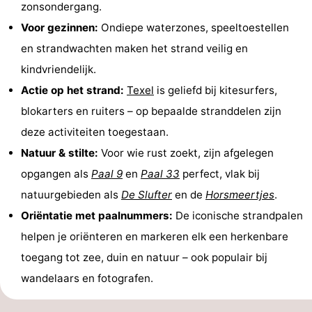
zonsondergang.
Holland
Land
-
Voor gezinnen:
Ondiepe waterzones, speeltoestellen
en strandwachten maken het strand veilig en
en
Strandhuys
-
kindvriendelijk.
Zeezicht
Strandplevier
Bed
Actie op het strand:
Texel
is geliefd bij kitesurfers,
blokarters en ruiters – op bepaalde stranddelen zijn
(&
Campings
deze activiteiten toegestaan.
breakfasts)
Hotels
Natuur & stilte:
Voor wie rust zoekt, zijn afgelegen
opgangen als
Paal 9
en
Paal 33
perfect, vlak bij
Vakantiehuizen
natuurgebieden als
De Slufter
en de
Horsmeertjes
.
-
Oriëntatie met paalnummers:
De iconische strandpalen
helpen je oriënteren en markeren elk een herkenbare
't
-
toegang tot zee, duin en natuur – ook populair bij
Eibernest
't
-
wandelaars en fotografen.
Hoogelandt
Beach
-