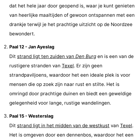
dat het hele jaar door geopend is, waar je kunt genieten
Speeltuinen
-
van heerlijke maaltijden of gewoon ontspannen met een
Minigolfbanen
Natuur
drankje terwijl je het prachtige uitzicht op de Noordzee
bewondert.
Rondleidingen
Paal 12 - Jan Ayeslag
Sporten
Dit
strand ligt ten zuiden van
Den Burg
en is een van de
rustigere stranden van
Texel
. Er zijn geen
-
strandpaviljoens, waardoor het een ideale plek is voor
Zwembaden
-
mensen die op zoek zijn naar rust en stilte. Het is
omringd door prachtige duinen en biedt een geweldige
Fietsen
-
gelegenheid voor lange, rustige wandelingen.
Wandelen
-
Paal 15 - Westerslag
Paardrijden
-
Dit
strand ligt in het midden van de westkust
van
Texel
.
Het is omgeven door een dennenbos, waardoor het een
Surfen
-