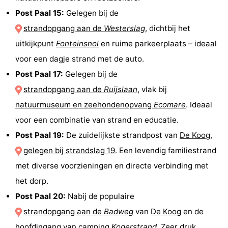
Post Paal 15:
Gelegen bij de
strandopgang aan de
Westerslag
, dichtbij het
uitkijkpunt
Fonteinsnol
en ruime parkeerplaats – ideaal
voor een dagje strand met de auto.
Post Paal 17:
Gelegen bij de
strandopgang aan de
Ruijslaan
, vlak bij
natuurmuseum en zeehondenopvang
Ecomare
. Ideaal
voor een combinatie van strand en educatie.
Post Paal 19:
De zuidelijkste strandpost van
De Koog
,
gelegen bij strandslag 19
. Een levendig familiestrand
met diverse voorzieningen en directe verbinding met
het dorp.
Post Paal 20:
Nabij de populaire
strandopgang aan de
Badweg
van
De Koog
en de
hoofdingang van
camping
Kogerstrand
. Zeer druk