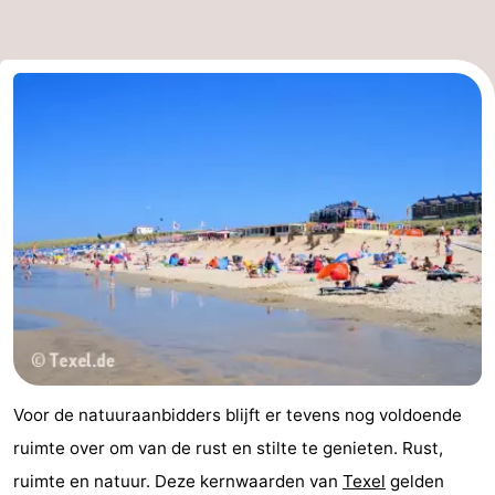
Park
Buytenveldt
-
Texel
De
-
Krim
EuroParcs
-
Texel
Kustpark
-
Texel
Sluftervallei
-
Strandhuys
-
Villapark
-
Residentie
Villapark
Last
Voor de natuuraanbidders blijft er tevens nog voldoende
Texel
Vogelmient
minutes
Strand
ruimte over om van de rust en stilte te genieten. Rust,
Zien
ruimte en natuur. Deze kernwaarden van
Texel
gelden