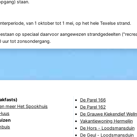
(opgang) staan.
terperiode, van 1 oktober tot 1 mei, op het hele Texelse strand.
oegestaan op speciaal daarvoor aangewezen strandgedeelten ("recrea
00 uur tot zonsondergang.
akfasts)
De Parel 166
en meer Het Spookhuis
De Parel 162
Huus
De Grauwe Kiekendief Well
uizen
Vakantiewoning Hermelijn
buis
De Hors - Loodsmansduin
De Geul - Loodsmansduin