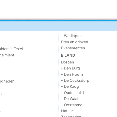
- Wadlopen
Eten en drinken
Evenementen
sidentie Texel
ogelmient
EILAND
Dorpen
- Den Burg
- Den Hoorn
- De Cocksdorp
digheden
- De Koog
- Oudeschild
n
- De Waal
- Oosterend
Natuur
n
Zeehonden