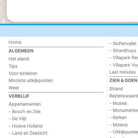
Home
- Sluftervallei
- Strandhuys
ALGEMEEN
- Villapark Re
Het eiland
- Villapark V
Tips
Last minutes
Voor kinderen
Mooiste uitkijkpunten
ZIEN & DOEN
Weer
Strand
Bezienswaar
VERBLIJF
- Musea
Appartementen
- Monumente
- Bosch en Zee
- Kerken
- De Vlijt
- Molens
- Hoeve Holland
- Uitkijkpunte
- Land en Zeezicht