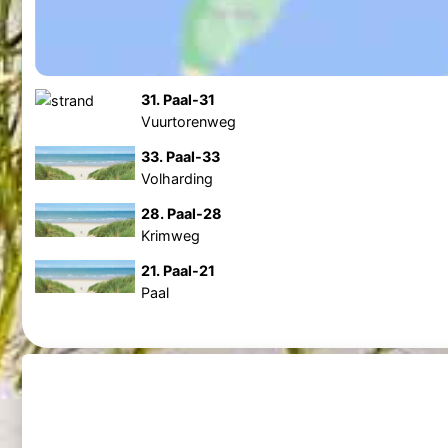
31. Paal-31
Vuurtorenweg
33. Paal-33
Volharding
28. Paal-28
Krimweg
21. Paal-21
Paal