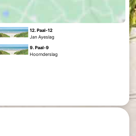
12. Paal-12
Jan Ayeslag
9. Paal-9
Hoornderslag