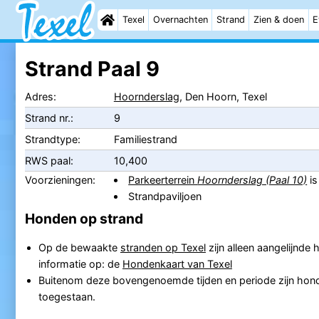
Texel
Overnachten
Strand
Zien & doen
E
Strand Paal 9
Adres:
Hoornderslag
, Den Hoorn, Texel
Strand nr.:
9
Strandtype:
Familiestrand
RWS paal:
10,400
Voorzieningen:
Parkeerterrein
Hoornderslag (Paal 10)
is
Strandpaviljoen
Honden op strand
Op de bewaakte
stranden op Texel
zijn alleen aangelijnde
informatie op: de
Hondenkaart van Texel
Buitenom deze bovengenoemde tijden en periode zijn honde
toegestaan.