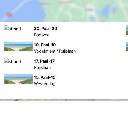
20. Paal-20
Badweg
19. Paal-19
Vogelmient / Ruijslaan
17. Paal-17
Ruijslaan
15. Paal-15
Westerslag