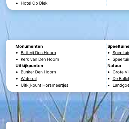
Hotel Op Diek
Monumenten
Speeltuin
Batterij Den Hoorn
Speeltu
Kerk van Den Hoorn
Speeltu
Uitkijkpunten
Natuur
Bunker Den Hoorn
Grote Vl
Waterral
De Boll
Uitkijkpunt Horsmeertjes
Landgoe