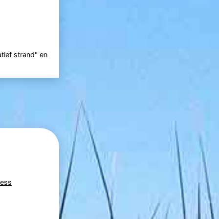
tief strand" en
ness