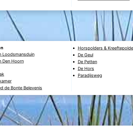
en
Horspolders & Kreeftepolde
in Loodsmansduin
De Geul
in Den Hoorn
De Petten
De Hors
ak
Paradijsweg
ekamer
d de Bonte Belevenis