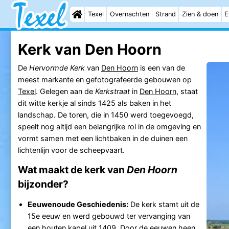
Texel
Overnachten
Strand
Zien & doen
E
Kerk van Den Hoorn
De
Hervormde Kerk
van
Den Hoorn
is een van de
meest markante en gefotografeerde gebouwen op
Texel
. Gelegen aan de
Kerkstraat
in
Den Hoorn
, staat
dit witte kerkje al sinds 1425 als baken in het
landschap. De toren, die in 1450 werd toegevoegd,
speelt nog altijd een belangrijke rol in de omgeving en
vormt samen met een lichtbaken in de duinen een
lichtenlijn voor de scheepvaart.
Wat maakt de kerk van
Den Hoorn
bijzonder?
Eeuwenoude Geschiedenis:
De kerk stamt uit de
15e eeuw en werd gebouwd ter vervanging van
een houten kapel uit 1409. Door de eeuwen heen