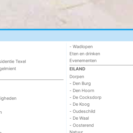
- Wadlopen
Eten en drinken
Evenementen
sidentie Texel
ogelmient
EILAND
Dorpen
- Den Burg
- Den Hoorn
- De Cocksdorp
digheden
- De Koog
- Oudeschild
n
- De Waal
- Oosterend
Natuur
n