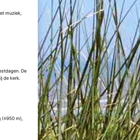
et muziek,
eestdagen. De
j de kerk.
n
(±950 m),