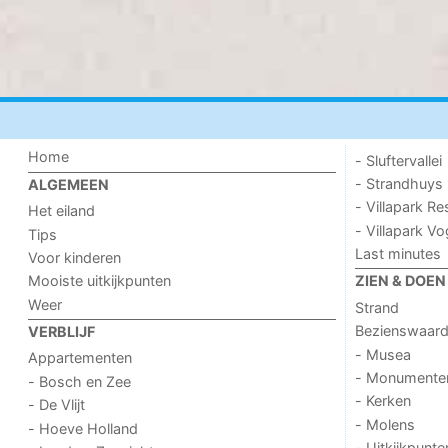
Home
- Sluftervallei
- Strandhuys
ALGEMEEN
- Villapark Re
Het eiland
- Villapark V
Tips
Last minutes
Voor kinderen
Mooiste uitkijkpunten
ZIEN & DOEN
Weer
Strand
Bezienswaar
VERBLIJF
- Musea
Appartementen
- Monumente
- Bosch en Zee
- Kerken
- De Vlijt
- Molens
- Hoeve Holland
- Uitkijkpunte