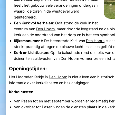
heeft het gebouw vele veranderingen ondergaan,
waarbij de toren in de westgevel werd
geïntegreerd.
Een Kerk vol Verhalen:
Ooit stond de kerk in het
centrum van
Den Hoorn
, maar door de leegstand na de blo
kerk aan de noordrand van het dorp en is het een symbool 
Rijksmonument:
De Hervormde Kerk van
Den Hoorn
is ee
steekt prachtig af tegen de blauwe lucht en is een geliefd
Kerk en Lichtbaken:
Op de balustrade rond de spits van d
duinen ten zuidwesten van
Den Hoorn
vormen ze een lichte
Openingstijden:
Het Hoornder Kerkje in
Den Hoorn
is niet alleen een historisc
informatie over kerkdiensten en bezichtigingen.
Kerkdiensten
Van Pasen tot en met september worden er regelmatig ker
Van oktober tot Pasen vinden de diensten plaats in de ker