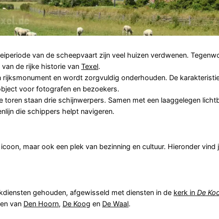
eiperiode van de scheepvaart zijn veel huizen verdwenen. Tegenwo
van de rijke historie van
Texel
.
n rijksmonument en wordt zorgvuldig onderhouden. De karakteristie
 object voor fotografen en bezoekers.
e toren staan drie schijnwerpers. Samen met een laaggelegen licht
nlijn die schippers helpt navigeren.
h icoon, maar ook een plek van bezinning en cultuur. Hieronder vind 
kdiensten gehouden, afgewisseld met diensten in de
kerk in
De Ko
ken van
Den Hoorn
,
De Koog
en
De Waal
.