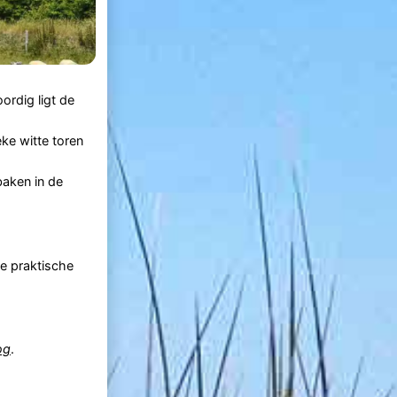
ordig ligt de
ke witte toren
baken in de
je praktische
og
.