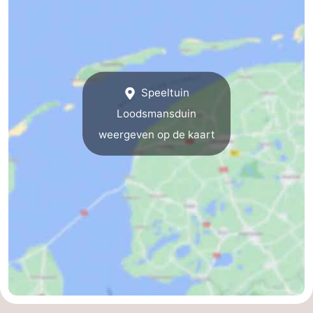
&
Bezienswaardigheden
doen
-
Musea
-
Speeltuin
Loodsmansduin
Monumenten
-
weergeven op de kaart
Kerken
-
Molens
-
Uitkijkpunten
Attracties
-
Rondvaarten
-
Boerderijen
-