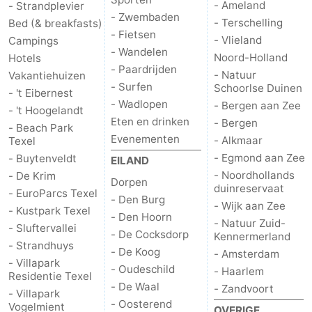
- Ameland
- Strandplevier
- Zwembaden
- Terschelling
Bed (& breakfasts)
Nieuws
- Fietsen
- Vlieland
Campings
- Wandelen
Medische
Noord-Holland
Hotels
- Paardrijden
- Natuur
Vakantiehuizen
- Surfen
Schoorlse Duinen
adressen
Regio
- 't Eibernest
- Wadlopen
- Bergen aan Zee
- 't Hoogelandt
Waddeneilanden
Eten en drinken
- Bergen
- Beach Park
Evenementen
- Alkmaar
Texel
-
- Egmond aan Zee
- Buytenveldt
EILAND
- Noordhollands
- De Krim
Dorpen
Schiermonnikoog
-
duinreservaat
- EuroParcs Texel
- Den Burg
- Wijk aan Zee
- Kustpark Texel
Ameland
-
- Den Hoorn
- Natuur Zuid-
- Sluftervallei
- De Cocksdorp
Kennermerland
Terschelling
-
- Strandhuys
- De Koog
- Amsterdam
- Villapark
- Oudeschild
- Haarlem
Residentie Texel
Vlieland
Noord-
- De Waal
- Zandvoort
- Villapark
- Oosterend
Vogelmient
Holland
-
OVERIGE