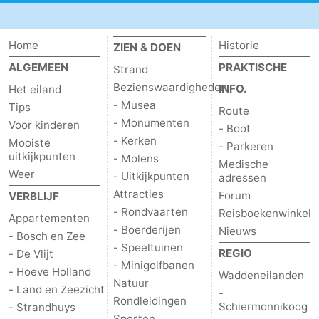
Wadlopen
Zeehonden
Home
Historie
ZIEN & DOEN
Eten
ALGEMEEN
PRAKTISCHE
Strand
Bezienswaardigheden
INFO.
en
Evenementen
Het eiland
- Musea
Tips
Route
drinken
Praktisch
- Monumenten
Voor kinderen
- Boot
- Kerken
Mooiste
- Parkeren
Forum
uitkijkpunten
- Molens
Medische
Weer
- Uitkijkpunten
adressen
Route
Attracties
Forum
VERBLIJF
- Rondvaarten
Reisboekenwinkel
-
Appartementen
- Boerderijen
Nieuws
- Bosch en Zee
- Speeltuinen
Boot
Waddenhoppen
REGIO
- De Vlijt
- Minigolfbanen
- Hoeve Holland
Waddeneilanden
-
Natuur
- Land en Zeezicht
-
Rondleidingen
Schiermonnikoog
- Strandhuys
Parkeren
Reisboekenwinkel
Sporten