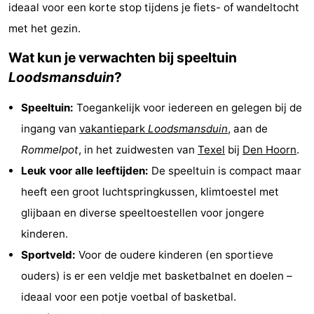
ideaal voor een korte stop tijdens je fiets- of wandeltocht
Koog
Oudeschild
-
met het gezin.
De
-
Wat kun je verwachten bij speeltuin
Loodsmansduin
?
Waal
Oosterend
Natuur
Speeltuin:
Toegankelijk voor iedereen en gelegen bij de
Mooiste
ingang van
vakantiepark
Loodsmansduin
, aan de
uitkijkpunten
Overnachten
Rommelpot
, in het zuidwesten van
Texel
bij
Den Hoorn
.
Leuk voor alle leeftijden:
De speeltuin is compact maar
Appartementen
heeft een groot luchtspringkussen, klimtoestel met
-
glijbaan en diverse speeltoestellen voor jongere
kinderen.
Bosch
-
Sportveld:
Voor de oudere kinderen (en sportieve
en
De
-
ouders) is er een veldje met basketbalnet en doelen –
ideaal voor een potje voetbal of basketbal.
Zee
Vlijt
Hoeve
-