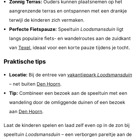
Zonnig Terras:
Ouders kunnen plaatsnemen op het
Holland
Land
-
aangrenzende terras en ontspannen met een drankje
terwijl de kinderen zich vermaken.
en
Strandhuys
-
Perfecte Fietspauze:
Speeltuin
Loodsmansduin
ligt
Zeezicht
Strandplevier
Bed
langs populaire fiets- en wandelroutes aan de zuidkant
van
Texel
, ideaal voor een korte pauze tijdens je tocht.
(&
Campings
Praktische tips
breakfasts)
Hotels
Locatie:
Bij de entree van
vakantiepark
Loodsmansduin
Vakantiehuizen
– net buiten
Den Hoorn
.
-
Tip:
Combineer een bezoek aan de speeltuin met een
wandeling door de omliggende duinen of een bezoek
't
-
aan
Den Hoorn
.
Eibernest
't
-
Laat de kinderen spelen en laad zelf even op in de zon bij
Hoogelandt
Beach
-
speeltuin
Loodsmansduin
– een verborgen pareltje aan de