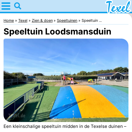
Home
Texel
Home
Texel
Zien & doen
Speeltuinen
Speeltuin ...
Speeltuin Loodsmansduin
Tips
Voor
kinderen
Dorpen
-
Den
-
Burg
Den
-
Hoorn
De
-
Cocksdorp
De
-
Een kleinschalige speeltuin midden in de Texelse duinen –