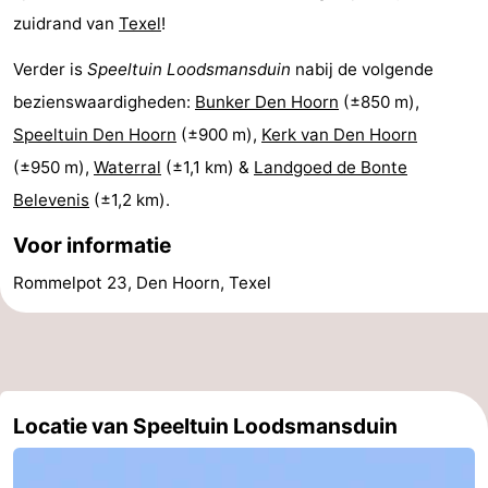
zuidrand van
Texel
!
Park
Buytenveldt
-
Verder is
Speeltuin Loodsmansduin
nabij de volgende
Texel
De
-
bezienswaardigheden:
Bunker Den Hoorn
(±850 m),
Krim
EuroParcs
-
Speeltuin Den Hoorn
(±900 m),
Kerk van Den Hoorn
(±950 m),
Waterral
(±1,1 km) &
Landgoed de Bonte
Texel
Kustpark
-
Belevenis
(±1,2 km).
Texel
Sluftervallei
-
Voor informatie
Strandhuys
-
Rommelpot 23, Den Hoorn, Texel
Villapark
-
Residentie
Villapark
Last
Locatie van Speeltuin Loodsmansduin
Texel
Vogelmient
minutes
Strand
Zien