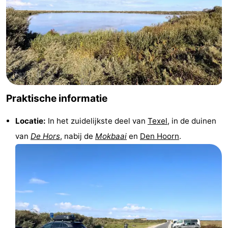
&
Bezienswaardigheden
doen
-
Musea
-
Monumenten
-
Praktische informatie
Kerken
-
Locatie:
In het zuidelijkste deel van
Texel
, in de duinen
Molens
-
van
De Hors
, nabij de
Mokbaai
en
Den Hoorn
.
Uitkijkpunten
Attracties
-
Rondvaarten
-
Boerderijen
-