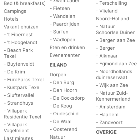
- Zwembaden
- Terschelling
Bed (& breakfasts)
- Fietsen
- Vlieland
Campings
- Wandelen
Noord-Holland
Hotels
- Paardrijden
- Natuur
Vakantiehuizen
- Surfen
Schoorlse Duinen
- 't Eibernest
- Wadlopen
- Bergen aan Zee
- 't Hoogelandt
Eten en drinken
- Bergen
- Beach Park
Evenementen
- Alkmaar
Texel
- Egmond aan Zee
- Buytenveldt
EILAND
- Noordhollands
- De Krim
Dorpen
duinreservaat
- EuroParcs Texel
- Den Burg
- Wijk aan Zee
- Kustpark Texel
- Den Hoorn
- Natuur Zuid-
- Sluftervallei
- De Cocksdorp
Kennermerland
- Strandhuys
- De Koog
- Amsterdam
- Villapark
- Oudeschild
- Haarlem
Residentie Texel
- De Waal
- Zandvoort
- Villapark
- Oosterend
Vogelmient
OVERIGE
Natuur
Last minutes