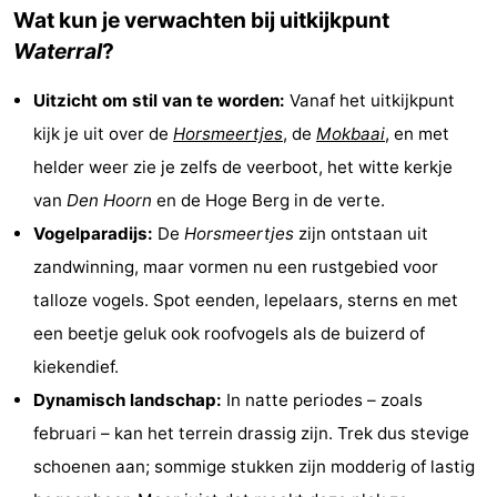
Wat kun je verwachten bij uitkijkpunt
Holland
Land
-
Waterral
?
en
Strandhuys
-
Uitzicht om stil van te worden:
Vanaf het uitkijkpunt
Zeezicht
Strandplevier
Bed
kijk je uit over de
Horsmeertjes
, de
Mokbaai
, en met
helder weer zie je zelfs de veerboot, het witte kerkje
(&
Campings
van
Den Hoorn
en de Hoge Berg in de verte.
breakfasts)
Hotels
Vogelparadijs:
De
Horsmeertjes
zijn ontstaan uit
zandwinning, maar vormen nu een rustgebied voor
Vakantiehuizen
talloze vogels. Spot eenden, lepelaars, sterns en met
-
een beetje geluk ook roofvogels als de buizerd of
kiekendief.
't
-
Dynamisch landschap:
In natte periodes – zoals
Eibernest
't
-
februari – kan het terrein drassig zijn. Trek dus stevige
schoenen aan; sommige stukken zijn modderig of lastig
Hoogelandt
Beach
-