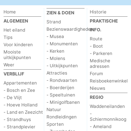
Zandvoort
Weer
Home
Historie
ZIEN & DOEN
ALGEMEEN
PRAKTISCHE
Strand
Contact
Bezienswaardigheden
INFO.
Het eiland
- Musea
Tips
Route
- Monumenten
Voor kinderen
- Boot
- Kerken
Mooiste
- Parkeren
uitkijkpunten
- Molens
Medische
Weer
- Uitkijkpunten
adressen
Attracties
Forum
VERBLIJF
- Rondvaarten
Reisboekenwinkel
Appartementen
- Boerderijen
Nieuws
- Bosch en Zee
- Speeltuinen
REGIO
- De Vlijt
- Minigolfbanen
- Hoeve Holland
Waddeneilanden
Natuur
- Land en Zeezicht
-
Rondleidingen
Schiermonnikoog
- Strandhuys
Sporten
- Ameland
- Strandplevier