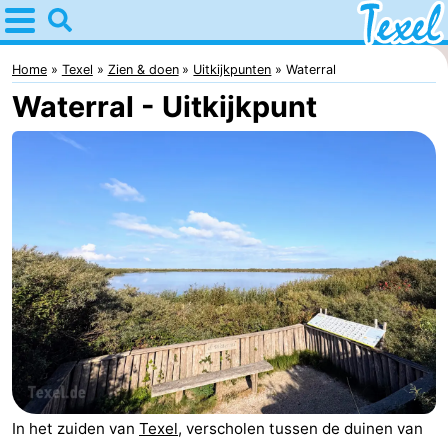
Home
Texel
Home
Texel
Zien & doen
Uitkijkpunten
Waterral
Waterral - Uitkijkpunt
Tips
Voor
kinderen
Dorpen
-
Den
-
Burg
Den
-
Hoorn
De
-
Cocksdorp
De
-
In het zuiden van
Texel
, verscholen tussen de duinen van