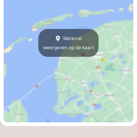
Nieuws
Medische
Waterral
adressen
Regio
weergeven op de kaart
Waddeneilanden
-
Schiermonnikoog
-
Ameland
-
Terschelling
-
Vlieland
Noord-
Holland
-