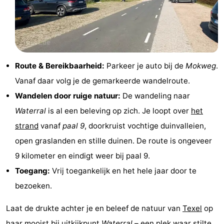
Speeltuinen
-
Minigolfbanen
Natuur
Rondleidingen
Route & Bereikbaarheid:
Parkeer je auto bij de
Mokweg
.
Vanaf daar volg je de gemarkeerde wandelroute.
Sporten
Wandelen door ruige natuur:
De wandeling naar
-
Waterral
is al een beleving op zich. Je loopt over
het
strand
vanaf
paal 9
, doorkruist vochtige duinvalleien,
Zwembaden
-
open graslanden en stille duinen. De route is ongeveer
Fietsen
-
9 kilometer en eindigt weer bij paal 9.
Toegang:
Vrij toegankelijk en het hele jaar door te
Wandelen
-
bezoeken.
Paardrijden
-
Laat de drukte achter je en beleef de natuur van
Texel
op
Surfen
-
haar mooist bij uitkijkpunt
Waterral
– een plek waar stilte,