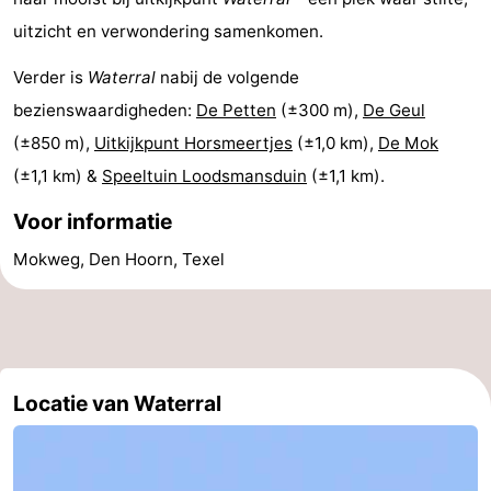
uitzicht en verwondering samenkomen.
Wadlopen
Zeehonden
Verder is
Waterral
nabij de volgende
Eten
bezienswaardigheden:
De Petten
(±300 m),
De Geul
en
Evenementen
(±850 m),
Uitkijkpunt Horsmeertjes
(±1,0 km),
De Mok
(±1,1 km) &
Speeltuin Loodsmansduin
(±1,1 km).
drinken
Praktisch
Voor informatie
Forum
Mokweg, Den Hoorn, Texel
Route
-
Boot
Waddenhoppen
Locatie van Waterral
-
Parkeren
Reisboekenwinkel