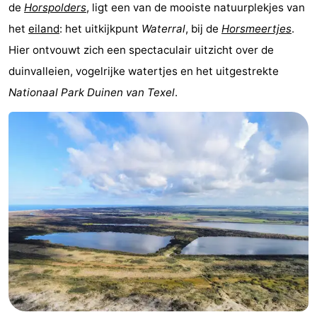
de
Horspolders
, ligt een van de mooiste natuurplekjes van
Koog
Oudeschild
-
het
eiland
: het uitkijkpunt
Waterral
, bij de
Horsmeertjes
.
De
-
Hier ontvouwt zich een spectaculair uitzicht over de
duinvalleien, vogelrijke watertjes en het uitgestrekte
Waal
Oosterend
Natuur
Nationaal Park Duinen van Texel
.
Mooiste
uitkijkpunten
Overnachten
Appartementen
-
Bosch
-
en
De
-
Zee
Vlijt
Hoeve
-