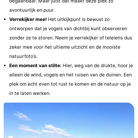
begaanbaar. Maar juist dat maakt deze plek zo
Park
Buytenveldt
-
avontuurlijk en puur.
Verrekijker mee!
Het uitkijkpunt is bewust zo
Texel
De
-
ontworpen dat je vogels van dichtbij kunt observeren
Krim
EuroParcs
-
zonder ze te storen. Neem je verrekijker of telelens dus
zeker mee voor het ultieme uitzicht en de mooiste
Texel
Kustpark
-
natuurfoto’s.
Texel
Sluftervallei
-
Een moment van stilte:
Hier, weg van de drukte, hoor je
alleen de wind, vogels en het ruisen van de duinen. Een
Strandhuys
-
plek om echt even tot rust te komen en de natuur op je
Villapark
-
in te laten werken.
Residentie
Villapark
Last
Texel
Vogelmient
minutes
Strand
Zien