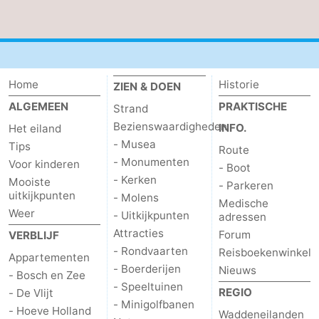
Home
Historie
ZIEN & DOEN
ALGEMEEN
PRAKTISCHE
Strand
Bezienswaardigheden
INFO.
Het eiland
- Musea
Tips
Route
- Monumenten
Voor kinderen
- Boot
- Kerken
Mooiste
- Parkeren
uitkijkpunten
- Molens
Medische
Weer
- Uitkijkpunten
adressen
Attracties
Forum
VERBLIJF
- Rondvaarten
Reisboekenwinkel
Appartementen
- Boerderijen
Nieuws
- Bosch en Zee
- Speeltuinen
REGIO
- De Vlijt
- Minigolfbanen
- Hoeve Holland
Waddeneilanden