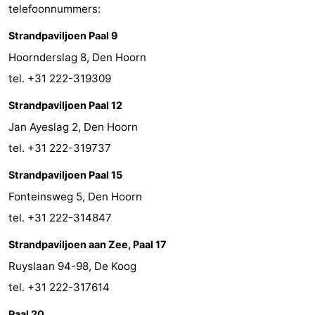
telefoonnummers:
Wadlopen
Zeehonden
Strandpaviljoen Paal 9
Eten
Hoornderslag 8, Den Hoorn
tel. +31 222-319309
en
Evenementen
Strandpaviljoen Paal 12
drinken
Praktisch
Jan Ayeslag 2, Den Hoorn
tel. +31 222-319737
Forum
Strandpaviljoen Paal 15
Route
Fonteinsweg 5, Den Hoorn
-
tel. +31 222-314847
Strandpaviljoen aan Zee, Paal 17
Boot
Waddenhoppen
Ruyslaan 94-98, De Koog
-
tel. +31 222-317614
Parkeren
Reisboekenwinkel
Paal 20