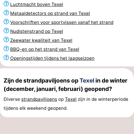
Luchtmacht boven Texel
Holland
Land
-
Metaaldetectors op strand van Texel
en
Strandhuys
-
Voorschriften voor sportvissen vanaf het strand
Nudistenstrand op Texel
Zeezicht
Strandplevier
Bed
Zeewater kwaliteit van Texel
(&
Campings
BBQ-en op het strand van Texel
Openingstijden tijdens het laagseizoen
breakfasts)
Hotels
Vakantiehuizen
Zijn de strandpaviljoens op
Texel
in de winter
(december, januari, februari) geopend?
-
Diverse
strandpaviljoens
op
Texel
zijn in de winterperiode
't
-
tijdens elk weekend geopend.
Eibernest
't
-
Hoogelandt
Beach
-