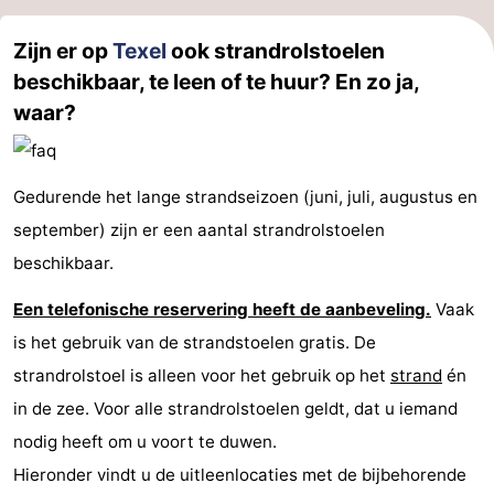
Speeltuinen
-
Zijn er op
Texel
ook strandrolstoelen
beschikbaar, te leen of te huur? En zo ja,
Minigolfbanen
Natuur
waar?
Rondleidingen
Sporten
Gedurende het lange strandseizoen (juni, juli, augustus en
september) zijn er een aantal strandrolstoelen
-
beschikbaar.
Zwembaden
-
Een telefonische reservering heeft de aanbeveling.
Vaak
Fietsen
-
is het gebruik van de strandstoelen gratis. De
strandrolstoel is alleen voor het gebruik op het
strand
én
Wandelen
-
in de zee. Voor alle strandrolstoelen geldt, dat u iemand
Paardrijden
-
nodig heeft om u voort te duwen.
Hieronder vindt u de uitleenlocaties met de bijbehorende
Surfen
-