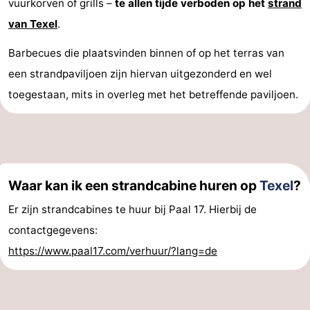
vuurkorven of grills –
te allen tijde verboden op het
strand
&
Bezienswaardigheden
van Texel
.
doen
-
Barbecues die plaatsvinden binnen of op het terras van
een strandpaviljoen zijn hiervan uitgezonderd en wel
Musea
-
toegestaan, mits in overleg met het betreffende paviljoen.
Monumenten
-
Kerken
-
Molens
-
Waar kan ik een strandcabine huren op
Texel
?
Uitkijkpunten
Attracties
Er zijn strandcabines te huur bij Paal 17. Hierbij de
contactgegevens:
-
https://www.paal17.com/verhuur/?lang=de
Rondvaarten
-
Boerderijen
-