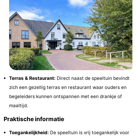
Holland
Land
-
en
Strandhuys
-
Zeezicht
Strandplevier
Bed
(&
Campings
breakfasts)
Hotels
Vakantiehuizen
Terras & Restaurant:
Direct naast de speeltuin bevindt
zich een gezellig terras en restaurant waar ouders en
-
begeleiders kunnen ontspannen met een drankje of
't
-
maaltijd.
Eibernest
't
-
Praktische informatie
Hoogelandt
Beach
-
Toegankelijkheid:
De speeltuin is vrij toegankelijk voor