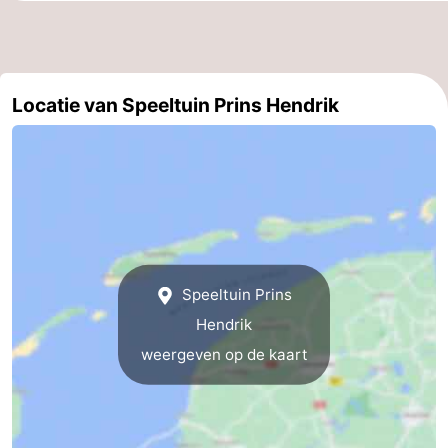
&
Bezienswaardigheden
doen
-
Locatie van Speeltuin Prins Hendrik
Musea
-
Monumenten
-
Kerken
-
Molens
-
Speeltuin Prins
Uitkijkpunten
Attracties
Hendrik
-
weergeven op de kaart
Rondvaarten
-
Boerderijen
-