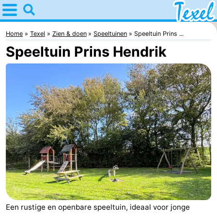
Home
Texel
Home
Texel
Zien & doen
Speeltuinen
Speeltuin Prins ...
Speeltuin Prins Hendrik
Tips
Voor
kinderen
Dorpen
-
Den
-
Burg
Den
-
Hoorn
De
-
Cocksdorp
De
-
Een rustige en openbare speeltuin, ideaal voor jonge