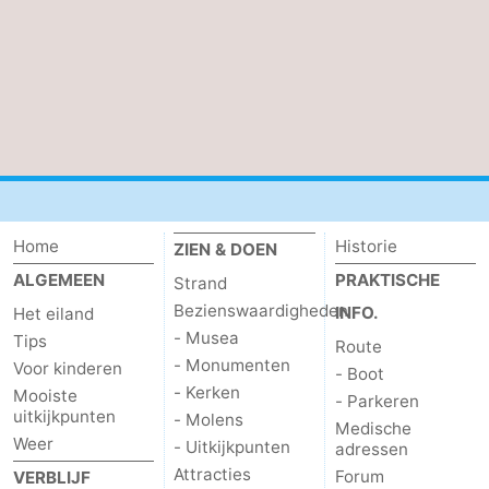
Wadlopen
Zeehonden
Eten
en
Evenementen
drinken
Praktisch
Forum
Home
Historie
ZIEN & DOEN
ALGEMEEN
PRAKTISCHE
Strand
Route
Bezienswaardigheden
INFO.
Het eiland
-
- Musea
Tips
Route
- Monumenten
Voor kinderen
- Boot
Boot
Waddenhoppen
- Kerken
Mooiste
- Parkeren
uitkijkpunten
- Molens
Medische
-
Weer
- Uitkijkpunten
adressen
Attracties
Forum
VERBLIJF
Parkeren
Reisboekenwinkel