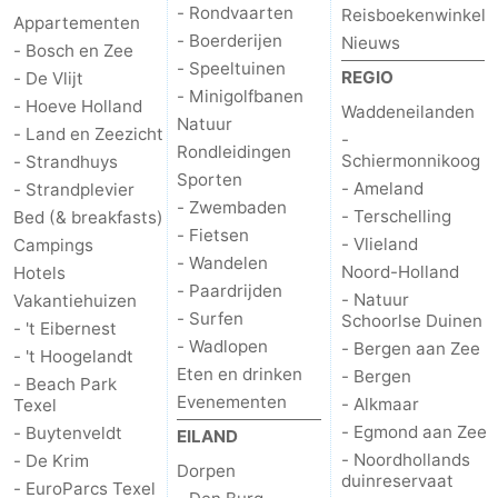
- Rondvaarten
Reisboekenwinkel
Appartementen
- Boerderijen
Nieuws
Nieuws
- Bosch en Zee
- Speeltuinen
REGIO
- De Vlijt
Medische
- Minigolfbanen
- Hoeve Holland
Waddeneilanden
Natuur
- Land en Zeezicht
-
adressen
Regio
Rondleidingen
Schiermonnikoog
- Strandhuys
Sporten
- Ameland
- Strandplevier
Waddeneilanden
- Zwembaden
- Terschelling
Bed (& breakfasts)
- Fietsen
-
- Vlieland
Campings
- Wandelen
Noord-Holland
Hotels
- Paardrijden
Schiermonnikoog
-
- Natuur
Vakantiehuizen
- Surfen
Schoorlse Duinen
- 't Eibernest
Ameland
-
- Wadlopen
- Bergen aan Zee
- 't Hoogelandt
Eten en drinken
- Bergen
- Beach Park
Terschelling
-
Evenementen
- Alkmaar
Texel
- Egmond aan Zee
- Buytenveldt
EILAND
Vlieland
Noord-
- Noordhollands
- De Krim
Dorpen
duinreservaat
- EuroParcs Texel
Holland
-