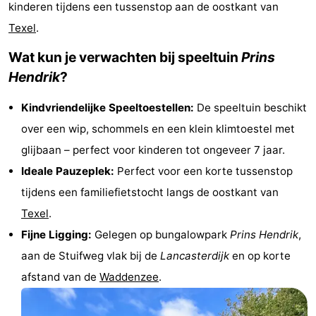
kinderen tijdens een tussenstop aan de oostkant van
Koog
Oudeschild
-
Texel
.
De
-
Wat kun je verwachten bij speeltuin
Prins
Hendrik
?
Waal
Oosterend
Natuur
Kindvriendelijke Speeltoestellen:
De speeltuin beschikt
Mooiste
over een wip, schommels en een klein klimtoestel met
uitkijkpunten
Overnachten
glijbaan – perfect voor kinderen tot ongeveer 7 jaar.
Ideale Pauzeplek:
Perfect voor een korte tussenstop
Appartementen
tijdens een familiefietstocht langs de oostkant van
-
Texel
.
Fijne Ligging:
Gelegen op bungalowpark
Prins Hendrik
,
Bosch
-
aan de Stuifweg vlak bij de
Lancasterdijk
en op korte
en
De
-
afstand van de
Waddenzee
.
Zee
Vlijt
Hoeve
-