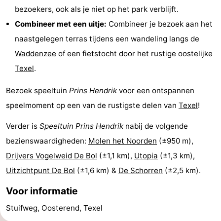
bezoekers, ook als je niet op het park verblijft.
Park
Buytenveldt
-
Combineer met een uitje:
Combineer je bezoek aan het
Texel
De
-
naastgelegen terras tijdens een wandeling langs de
Waddenzee
of een fietstocht door het rustige oostelijke
Krim
EuroParcs
-
Texel
.
Texel
Kustpark
-
Bezoek speeltuin
Prins Hendrik
voor een ontspannen
Texel
Sluftervallei
-
speelmoment op een van de rustigste delen van
Texel
!
Strandhuys
-
Verder is
Speeltuin Prins Hendrik
nabij de volgende
bezienswaardigheden:
Molen het Noorden
(±950 m),
Villapark
-
Drijvers Vogelweid De Bol
(±1,1 km),
Utopia
(±1,3 km),
Residentie
Villapark
Last
Uitzichtpunt De Bol
(±1,6 km) &
De Schorren
(±2,5 km).
Voor informatie
Texel
Vogelmient
minutes
Strand
Stuifweg, Oosterend, Texel
Zien