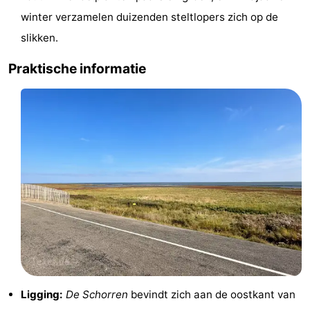
winter verzamelen duizenden steltlopers zich op de
&
Bezienswaardigheden
slikken.
doen
-
Praktische informatie
Musea
-
Monumenten
-
Kerken
-
Molens
-
Uitkijkpunten
Attracties
-
Rondvaarten
-
Ligging:
De Schorren
bevindt zich aan de oostkant van
Boerderijen
-