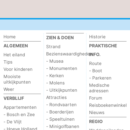
Zandvoort
Weer
Contact
Home
Historie
ZIEN & DOEN
ALGEMEEN
PRAKTISCHE
Strand
Bezienswaardigheden
INFO.
Het eiland
- Musea
Tips
Route
- Monumenten
Voor kinderen
- Boot
- Kerken
Mooiste
- Parkeren
uitkijkpunten
- Molens
Medische
Weer
- Uitkijkpunten
adressen
Attracties
Forum
VERBLIJF
- Rondvaarten
Reisboekenwinkel
Appartementen
- Boerderijen
Nieuws
- Bosch en Zee
- Speeltuinen
REGIO
- De Vlijt
- Minigolfbanen
- Hoeve Holland