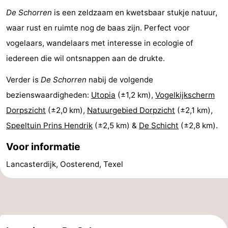
De Schorren
is een zeldzaam en kwetsbaar stukje natuur,
Wadlopen
Zeehonden
waar rust en ruimte nog de baas zijn. Perfect voor
Eten
vogelaars, wandelaars met interesse in ecologie of
iedereen die wil ontsnappen aan de drukte.
en
Evenementen
Verder is
De Schorren
nabij de volgende
drinken
Praktisch
bezienswaardigheden:
Utopia
(±1,2 km),
Vogelkijkscherm
Forum
Dorpszicht
(±2,0 km),
Natuurgebied Dorpzicht
(±2,1 km),
Speeltuin Prins Hendrik
(±2,5 km) &
De Schicht
(±2,8 km).
Route
Voor informatie
-
Lancasterdijk, Oosterend, Texel
Boot
Waddenhoppen
-
Parkeren
Reisboekenwinkel