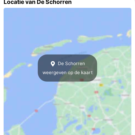
Locatie van De Schorren
Nieuws
Medische
adressen
Regio
Waddeneilanden
De Schorren
-
weergeven op de kaart
Schiermonnikoog
-
Ameland
-
Terschelling
-
Vlieland
Noord-
Holland
-