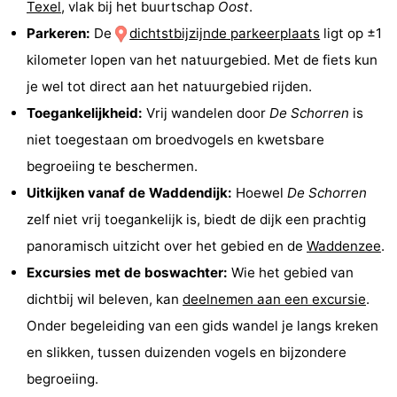
Texel
, vlak bij het buurtschap
Oost
.
Speeltuinen
-
Parkeren:
De
dichtstbijzijnde parkeerplaats
ligt op ±1
kilometer lopen van het natuurgebied. Met de fiets kun
Minigolfbanen
Natuur
je wel tot direct aan het natuurgebied rijden.
Rondleidingen
Toegankelijkheid:
Vrij wandelen door
De Schorren
is
niet toegestaan om broedvogels en kwetsbare
Sporten
begroeiing te beschermen.
-
Uitkijken vanaf de Waddendijk:
Hoewel
De Schorren
zelf niet vrij toegankelijk is, biedt de dijk een prachtig
Zwembaden
-
panoramisch uitzicht over het gebied en de
Waddenzee
.
Fietsen
-
Excursies met de boswachter:
Wie het gebied van
dichtbij wil beleven, kan
deelnemen aan een excursie
.
Wandelen
-
Onder begeleiding van een gids wandel je langs kreken
Paardrijden
-
en slikken, tussen duizenden vogels en bijzondere
begroeiing.
Surfen
-