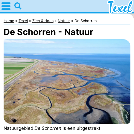
Home
Texel
Home
Texel
Zien & doen
Natuur
De Schorren
De Schorren - Natuur
Tips
Voor
kinderen
Dorpen
-
Den
-
Burg
Den
-
Hoorn
De
-
Cocksdorp
De
-
Natuurgebied
De Schorren
is een uitgestrekt