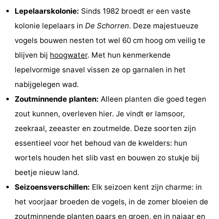
Lepelaarskolonie:
Sinds 1982 broedt er een vaste
Park
Buytenveldt
-
kolonie lepelaars in
De Schorren
. Deze majestueuze
Texel
De
-
vogels bouwen nesten tot wel 60 cm hoog om veilig te
blijven bij
hoogwater
. Met hun kenmerkende
Krim
EuroParcs
-
lepelvormige snavel vissen ze op garnalen in het
Texel
Kustpark
-
nabijgelegen wad.
Zoutminnende planten:
Alleen planten die goed tegen
Texel
Sluftervallei
-
zout kunnen, overleven hier. Je vindt er lamsoor,
Strandhuys
-
zeekraal, zeeaster en zoutmelde. Deze soorten zijn
essentieel voor het behoud van de kwelders: hun
Villapark
-
wortels houden het slib vast en bouwen zo stukje bij
Residentie
Villapark
Last
beetje nieuw land.
Seizoensverschillen:
Elk seizoen kent zijn charme: in
Texel
Vogelmient
minutes
Strand
het voorjaar broeden de vogels, in de zomer bloeien de
Zien
zoutminnende planten paars en groen, en in najaar en