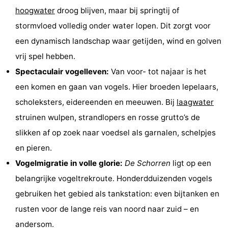
hoogwater
droog blijven, maar bij springtij of
Holland
Land
-
stormvloed volledig onder water lopen. Dit zorgt voor
en
Strandhuys
-
een dynamisch landschap waar getijden, wind en golven
vrij spel hebben.
Zeezicht
Strandplevier
Bed
Spectaculair vogelleven:
Van voor- tot najaar is het
(&
Campings
een komen en gaan van vogels. Hier broeden lepelaars,
scholeksters, eidereenden en meeuwen. Bij
laagwater
breakfasts)
Hotels
struinen wulpen, strandlopers en rosse grutto’s de
Vakantiehuizen
slikken af op zoek naar voedsel als garnalen, schelpjes
en pieren.
-
Vogelmigratie in volle glorie:
De Schorren
ligt op een
't
-
belangrijke vogeltrekroute. Honderdduizenden vogels
gebruiken het gebied als tankstation: even bijtanken en
Eibernest
't
-
rusten voor de lange reis van noord naar zuid – en
Hoogelandt
Beach
-
andersom.