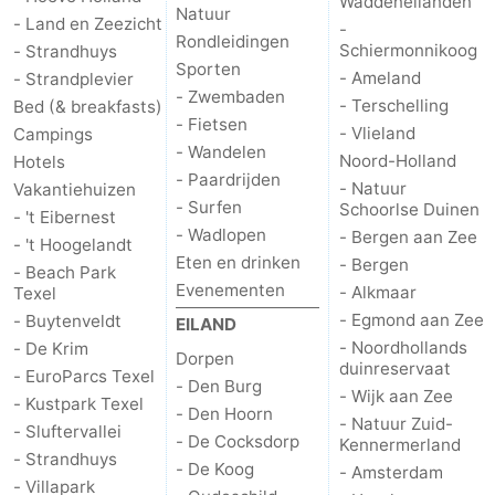
Waddeneilanden
Natuur
- Land en Zeezicht
-
Rondleidingen
Schiermonnikoog
- Strandhuys
Sporten
- Ameland
- Strandplevier
- Zwembaden
- Terschelling
Bed (& breakfasts)
- Fietsen
- Vlieland
Campings
- Wandelen
Noord-Holland
Hotels
- Paardrijden
- Natuur
Vakantiehuizen
- Surfen
Schoorlse Duinen
- 't Eibernest
- Wadlopen
- Bergen aan Zee
- 't Hoogelandt
Eten en drinken
- Bergen
- Beach Park
Evenementen
- Alkmaar
Texel
- Egmond aan Zee
- Buytenveldt
EILAND
- Noordhollands
- De Krim
Dorpen
duinreservaat
- EuroParcs Texel
- Den Burg
- Wijk aan Zee
- Kustpark Texel
- Den Hoorn
- Natuur Zuid-
- Sluftervallei
- De Cocksdorp
Kennermerland
- Strandhuys
- De Koog
- Amsterdam
- Villapark