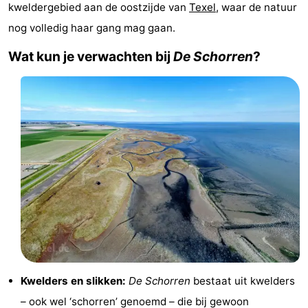
kweldergebied aan de oostzijde van
Texel
, waar de natuur
Koog
Oudeschild
-
nog volledig haar gang mag gaan.
De
-
Wat kun je verwachten bij
De Schorren
?
Waal
Oosterend
Natuur
Mooiste
uitkijkpunten
Overnachten
Appartementen
-
Bosch
-
en
De
-
Kwelders en slikken:
De Schorren
bestaat uit kwelders
Zee
Vlijt
Hoeve
-
– ook wel ‘schorren’ genoemd – die bij gewoon