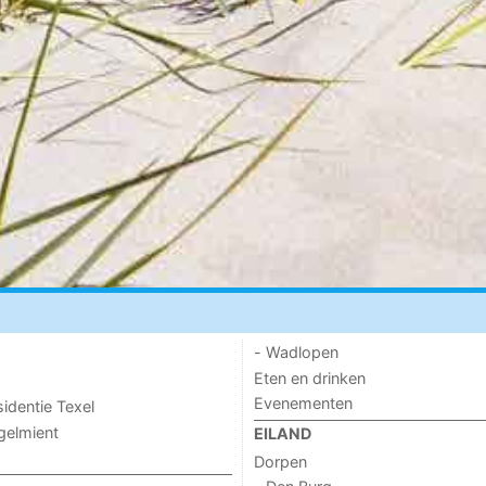
- Wadlopen
Eten en drinken
Evenementen
sidentie Texel
ogelmient
EILAND
Dorpen