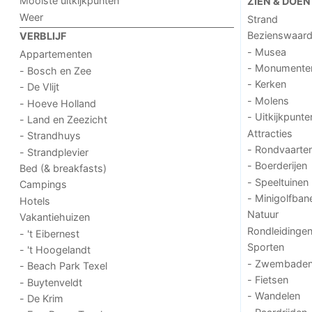
Mooiste uitkijkpunten
ZIEN & DOEN
Weer
Strand
Bezienswaar
VERBLIJF
- Musea
Appartementen
- Monumente
- Bosch en Zee
- Kerken
- De Vlijt
- Molens
- Hoeve Holland
- Uitkijkpunte
- Land en Zeezicht
Attracties
- Strandhuys
- Rondvaarte
- Strandplevier
- Boerderijen
Bed (& breakfasts)
- Speeltuinen
Campings
- Minigolfban
Hotels
Natuur
Vakantiehuizen
Rondleidinge
- 't Eibernest
Sporten
- 't Hoogelandt
- Zwembade
- Beach Park Texel
- Fietsen
- Buytenveldt
- Wandelen
- De Krim