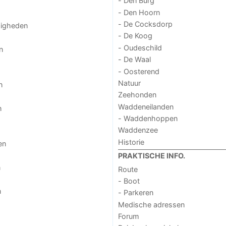
- Den Burg
- Den Hoorn
- De Cocksdorp
digheden
- De Koog
- Oudeschild
n
- De Waal
- Oosterend
Natuur
n
Zeehonden
Waddeneilanden
n
- Waddenhoppen
Waddenzee
Historie
en
PRAKTISCHE INFO.
n
Route
- Boot
n
- Parkeren
Medische adressen
Forum