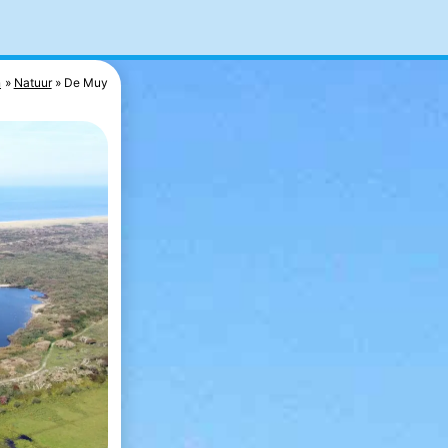
n
Natuur
De Muy