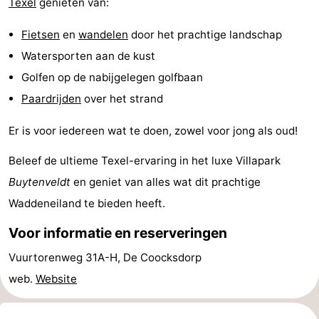
Texel
genieten van:
Park
Buytenveldt
-
Fietsen
en
wandelen
door het prachtige landschap
Texel
De
-
Watersporten aan de kust
Golfen op de nabijgelegen golfbaan
Krim
EuroParcs
-
Paardrijden
over het strand
Texel
Kustpark
-
Er is voor iedereen wat te doen, zowel voor jong als oud!
Texel
Sluftervallei
-
Beleef de ultieme Texel-ervaring in het luxe Villapark
Strandhuys
-
Buytenveldt
en geniet van alles wat dit prachtige
Waddeneiland te bieden heeft.
Villapark
-
Voor informatie en reserveringen
Residentie
Villapark
Last
Vuurtorenweg 31A-H, De Coocksdorp
Texel
Vogelmient
minutes
Strand
web.
Website
Zien