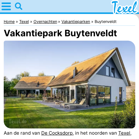
Home
Texel
Home
Texel
Overnachten
Vakantieparken
Buytenveldt
Vakantiepark Buytenveldt
Tips
Voor
kinderen
Dorpen
-
Den
-
Burg
Den
-
Hoorn
De
-
Cocksdorp
De
-
Aan de rand van
De Cocksdorp
, in het noorden van
Texel
,