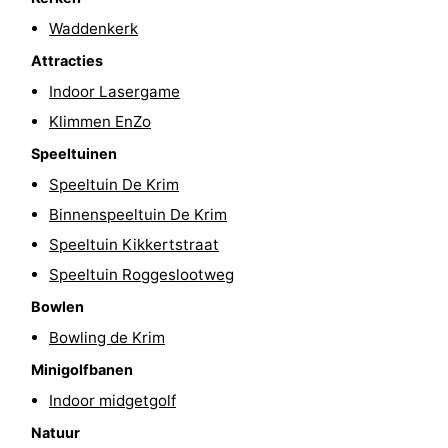
Waddenkerk
Speeltuinen
-
Attracties
Minigolfbanen
Natuur
Indoor Lasergame
Klimmen EnZo
Rondleidingen
Speeltuinen
Sporten
Speeltuin De Krim
-
Binnenspeeltuin De Krim
Speeltuin Kikkertstraat
Zwembaden
-
Speeltuin Roggeslootweg
Fietsen
-
Bowlen
Bowling de Krim
Wandelen
-
Minigolfbanen
Paardrijden
-
Indoor midgetgolf
Natuur
Surfen
-