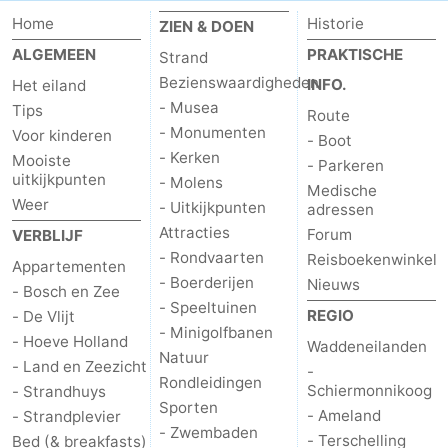
Home
Historie
ZIEN & DOEN
ALGEMEEN
PRAKTISCHE
Strand
Bezienswaardigheden
INFO.
Het eiland
- Musea
Tips
Route
- Monumenten
Voor kinderen
- Boot
- Kerken
Mooiste
- Parkeren
uitkijkpunten
- Molens
Medische
Weer
- Uitkijkpunten
adressen
Attracties
Forum
VERBLIJF
- Rondvaarten
Reisboekenwinkel
Appartementen
- Boerderijen
Nieuws
- Bosch en Zee
- Speeltuinen
REGIO
- De Vlijt
- Minigolfbanen
- Hoeve Holland
Waddeneilanden
Natuur
- Land en Zeezicht
-
Rondleidingen
Schiermonnikoog
- Strandhuys
Sporten
- Ameland
- Strandplevier
- Zwembaden
- Terschelling
Bed (& breakfasts)