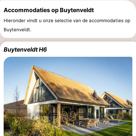
Accommodaties op Buytenveldt
Natuur
-
Hieronder vindt u onze selectie van de accommodaties op
Schoorlse
Bergen
-
Buytenveldt.
Duinen
aan
Bergen
-
Buytenveldt H6
Zee
Alkmaar
-
Egmond
-
aan
Noordhollands
-
Zee
duinreservaat
Wijk
-
aan
Natuur
-
Zee
Zuid-
Amsterdam
-
Kennermerland
Haarlem
-