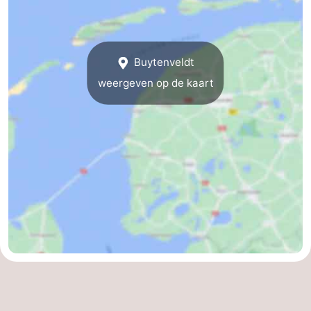
Nieuws
Medische
Buytenveldt
weergeven op de kaart
adressen
Regio
Waddeneilanden
-
Schiermonnikoog
-
Ameland
-
Terschelling
-
Vlieland
Noord-
Holland
-