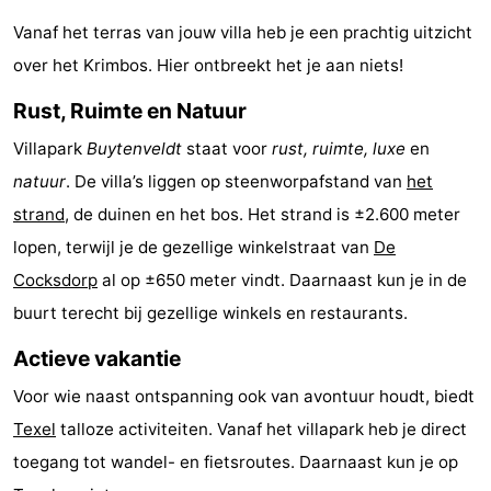
Holland
Land
-
Vanaf het terras van jouw villa heb je een prachtig uitzicht
over het Krimbos. Hier ontbreekt het je aan niets!
en
Strandhuys
-
Rust, Ruimte en Natuur
Zeezicht
Strandplevier
Bed
Villapark
Buytenveldt
staat voor
rust, ruimte, luxe
en
(&
Campings
natuur
. De villa’s liggen op steenworpafstand van
het
strand
, de duinen en het bos. Het strand is ±2.600 meter
breakfasts)
Hotels
lopen, terwijl je de gezellige winkelstraat van
De
Vakantiehuizen
Cocksdorp
al op ±650 meter vindt. Daarnaast kun je in de
buurt terecht bij gezellige winkels en restaurants.
-
Actieve vakantie
't
-
Voor wie naast ontspanning ook van avontuur houdt, biedt
Eibernest
't
-
Texel
talloze activiteiten. Vanaf het villapark heb je direct
toegang tot wandel- en fietsroutes. Daarnaast kun je op
Hoogelandt
Beach
-