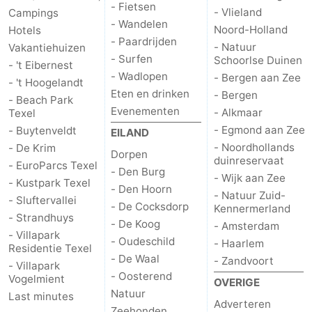
- Fietsen
- Vlieland
Campings
- Wandelen
Noord-Holland
Hotels
- Paardrijden
- Natuur
Vakantiehuizen
- Surfen
Schoorlse Duinen
- 't Eibernest
- Wadlopen
- Bergen aan Zee
- 't Hoogelandt
Eten en drinken
- Bergen
- Beach Park
Evenementen
- Alkmaar
Texel
- Egmond aan Zee
- Buytenveldt
EILAND
- Noordhollands
- De Krim
Dorpen
duinreservaat
- EuroParcs Texel
- Den Burg
- Wijk aan Zee
- Kustpark Texel
- Den Hoorn
- Natuur Zuid-
- Sluftervallei
- De Cocksdorp
Kennermerland
- Strandhuys
- De Koog
- Amsterdam
- Villapark
- Oudeschild
- Haarlem
Residentie Texel
- De Waal
- Zandvoort
- Villapark
- Oosterend
Vogelmient
OVERIGE
Natuur
Last minutes
Adverteren
Zeehonden