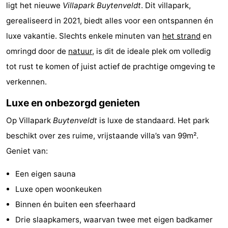
ligt het nieuwe
Villapark Buytenveldt
. Dit villapark,
Koog
Oudeschild
-
gerealiseerd in 2021, biedt alles voor een ontspannen én
De
-
luxe vakantie. Slechts enkele minuten van
het strand
en
omringd door de
natuur
, is dit de ideale plek om volledig
Waal
Oosterend
Natuur
tot rust te komen of juist actief de prachtige omgeving te
Mooiste
verkennen.
Luxe en onbezorgd genieten
uitkijkpunten
Overnachten
Op Villapark
Buytenveldt
is luxe de standaard. Het park
Appartementen
beschikt over zes ruime, vrijstaande villa’s van 99m².
-
Geniet van:
Bosch
-
Een eigen sauna
Luxe open woonkeuken
en
De
-
Binnen én buiten een sfeerhaard
Zee
Vlijt
Hoeve
-
Drie slaapkamers, waarvan twee met eigen badkamer