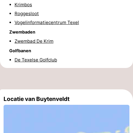
Krimbos
Wadlopen
Zeehonden
Roggesloot
Vogelinformatiecentrum Texel
Eten
Zwembaden
en
Evenementen
Zwembad De Krim
drinken
Praktisch
Golfbanen
De Texelse Golfclub
Forum
Route
-
Locatie van Buytenveldt
Boot
Waddenhoppen
-
Parkeren
Reisboekenwinkel