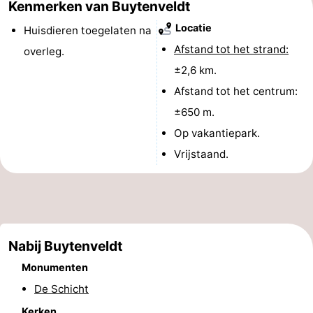
Kenmerken van Buytenveldt
&
Bezienswaardigheden
Locatie
Huisdieren toegelaten na
Afstand tot het strand:
overleg.
doen
-
±2,6 km.
Musea
-
Afstand tot het centrum:
±650 m.
Monumenten
-
Op vakantiepark.
Kerken
-
Vrijstaand.
Molens
-
Uitkijkpunten
Attracties
-
Nabij Buytenveldt
Monumenten
Rondvaarten
-
De Schicht
Boerderijen
-
Kerken