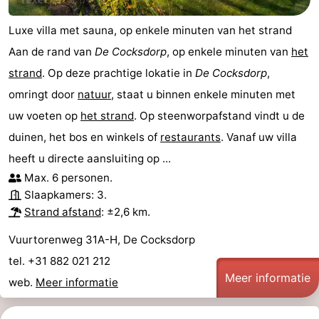
Zandvoort
Weer
Luxe villa met sauna, op enkele minuten van het strand
Aan de rand van
De Cocksdorp
, op enkele minuten van
het
Contact
strand
. Op deze prachtige lokatie in
De Cocksdorp
,
omringt door
natuur
, staat u binnen enkele minuten met
uw voeten op
het strand
. Op steenworpafstand vindt u de
duinen, het bos en winkels of
restaurants
. Vanaf uw villa
heeft u directe aansluiting op ...
Max. 6 personen.
Slaapkamers: 3.
Strand afstand
: ±2,6 km.
Vuurtorenweg 31A-H, De Cocksdorp
tel. +31 882 021 212
Meer informatie
web.
Meer informatie