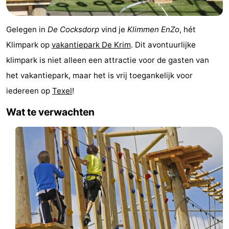
Holland
Land
-
Gelegen in
De Cocksdorp
vind je
Klimmen EnZo
, hét
en
Strandhuys
-
Klimpark op
vakantiepark De Krim
. Dit avontuurlijke
Zeezicht
Strandplevier
Bed
klimpark is niet alleen een attractie voor de gasten van
het vakantiepark, maar het is vrij toegankelijk voor
(&
Campings
iedereen op
Texel
!
breakfasts)
Hotels
Wat te verwachten
Vakantiehuizen
-
't
-
Eibernest
't
-
Hoogelandt
Beach
-