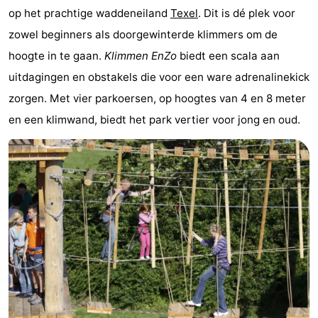
op het prachtige waddeneiland
Texel
. Dit is dé plek voor
Koog
Oudeschild
-
zowel beginners als doorgewinterde klimmers om de
De
-
hoogte in te gaan.
Klimmen EnZo
biedt een scala aan
uitdagingen en obstakels die voor een ware adrenalinekick
Waal
Oosterend
Natuur
zorgen. Met vier parkoersen, op hoogtes van 4 en 8 meter
Mooiste
en een klimwand, biedt het park vertier voor jong en oud.
uitkijkpunten
Overnachten
Appartementen
-
Bosch
-
en
De
-
Zee
Vlijt
Hoeve
-