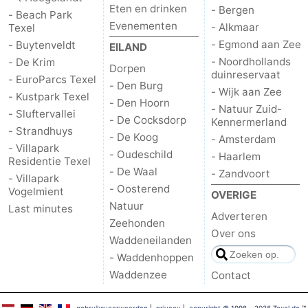
Eten en drinken
- Bergen
- Beach Park
Evenementen
- Alkmaar
Texel
- Egmond aan Zee
- Buytenveldt
EILAND
- Noordhollands
- De Krim
Dorpen
duinreservaat
- EuroParcs Texel
- Den Burg
- Wijk aan Zee
- Kustpark Texel
- Den Hoorn
- Natuur Zuid-
- Sluftervallei
- De Cocksdorp
Kennermerland
- Strandhuys
- De Koog
- Amsterdam
- Villapark
- Oudeschild
- Haarlem
Residentie Texel
- De Waal
- Zandvoort
- Villapark
- Oosterend
Vogelmient
OVERIGE
Natuur
Last minutes
Adverteren
Zeehonden
Over ons
Waddeneilanden
- Waddenhoppen
Waddenzee
Contact
gebruiksvoorwaarden
|
privacy
|
copyright © 1998 - 2026 Texel.de
™