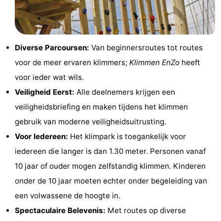
Park
Buytenveldt
-
Texel
De
-
Diverse Parcoursen:
Van beginnersroutes tot routes
Krim
EuroParcs
-
voor de meer ervaren klimmers;
Klimmen EnZo
heeft
voor ieder wat wils.
Texel
Kustpark
-
Veiligheid Eerst:
Alle deelnemers krijgen een
Texel
Sluftervallei
-
veiligheidsbriefing en maken tijdens het klimmen
gebruik van moderne veiligheidsuitrusting.
Strandhuys
-
Voor Iedereen:
Het klimpark is toegankelijk voor
Villapark
-
iedereen die langer is dan 1.30 meter. Personen vanaf
10 jaar of ouder mogen zelfstandig klimmen. Kinderen
Residentie
Villapark
Last
onder de 10 jaar moeten echter onder begeleiding van
Texel
Vogelmient
minutes
Strand
een volwassene de hoogte in.
Spectaculaire Belevenis:
Met routes op diverse
Zien