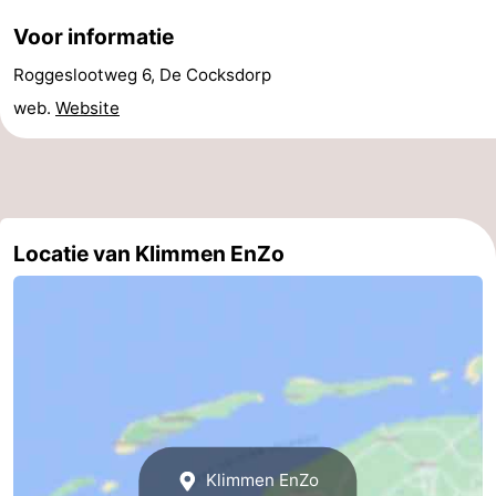
Voor informatie
Wadlopen
Zeehonden
Roggeslootweg 6, De Cocksdorp
Eten
web.
Website
en
Evenementen
drinken
Praktisch
Forum
Locatie van Klimmen EnZo
Route
-
Boot
Waddenhoppen
-
Klimmen EnZo
Parkeren
Reisboekenwinkel