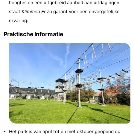
hoogtes en een uitgebreid aanbod aan uitdagingen
&
Bezienswaardigheden
staat
Klimmen EnZo
garant voor een onvergetelijke
ervaring.
doen
-
Praktische Informatie
Musea
-
Monumenten
-
Kerken
-
Molens
-
Uitkijkpunten
Attracties
-
Rondvaarten
-
Boerderijen
-
Het park is van april tot en met oktober geopend op