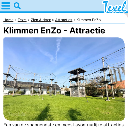
Home
Texel
Home
Texel
Zien & doen
Attracties
Klimmen EnZo
Klimmen EnZo - Attractie
Tips
Voor
kinderen
Dorpen
-
Den
-
Burg
Den
-
Hoorn
De
-
Cocksdorp
De
-
Een van de spannendste en meest avontuurlijke attracties