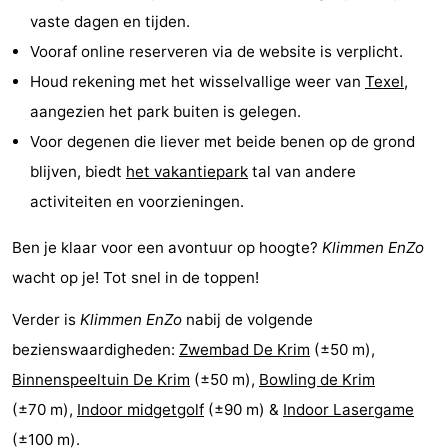
vaste dagen en tijden.
Speeltuinen
-
Vooraf online reserveren via de website is verplicht.
Minigolfbanen
Natuur
Houd rekening met het wisselvallige weer van
Texel
,
aangezien het park buiten is gelegen.
Rondleidingen
Voor degenen die liever met beide benen op de grond
Sporten
blijven, biedt
het vakantiepark
tal van andere
activiteiten en voorzieningen.
-
Ben je klaar voor een avontuur op hoogte?
Klimmen EnZo
Zwembaden
-
wacht op je! Tot snel in de toppen!
Fietsen
-
Verder is
Klimmen EnZo
nabij de volgende
Wandelen
-
bezienswaardigheden:
Zwembad De Krim
(±50 m),
Binnenspeeltuin De Krim
(±50 m),
Bowling de Krim
Paardrijden
-
(±70 m),
Indoor midgetgolf
(±90 m) &
Indoor Lasergame
Surfen
-
(±100 m).