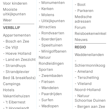
- Monumenten
Voor kinderen
- Boot
- Kerken
Mooiste
Zandvoort
Weer
- Parkeren
uitkijkpunten
- Molens
Medische
Weer
- Uitkijkpunten
Contact
adressen
Attracties
Forum
VERBLIJF
- Rondvaarten
Reisboekenwinkel
Appartementen
- Boerderijen
Nieuws
- Bosch en Zee
- Speeltuinen
REGIO
- De Vlijt
- Minigolfbanen
- Hoeve Holland
Waddeneilanden
Natuur
- Land en Zeezicht
-
Rondleidingen
Schiermonnikoog
- Strandhuys
Sporten
- Ameland
- Strandplevier
- Zwembaden
- Terschelling
Bed (& breakfasts)
- Fietsen
- Vlieland
Campings
- Wandelen
Noord-Holland
Hotels
- Paardrijden
- Natuur
Vakantiehuizen
- Surfen
Schoorlse Duinen
- 't Eibernest
- Wadlopen
- Bergen aan Zee
- 't Hoogelandt