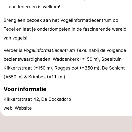
uur. Iedereen is welkom!
&
Bezienswaardigheden
Breng een bezoek aan het Vogelinformatiecentrum op
doen
-
Texel
en laat je onderdompelen in de fascinerende wereld
Musea
-
van vogels!
Monumenten
-
Verder is
Vogelinformatiecentrum Texel
nabij de volgende
bezienswaardigheden:
Waddenkerk
(±150 m),
Speeltuin
Kerken
-
Kikkertstraat
(±150 m),
Roggesloot
(±350 m),
De Schicht
Molens
-
(±550 m) &
Krimbos
(±1,1 km).
Voor informatie
Uitkijkpunten
Attracties
Kikkertstraat 42, De Cocksdorp
-
web.
Website
Rondvaarten
-
Boerderijen
-