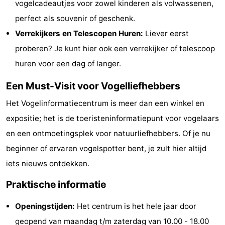
vogelcadeautjes voor zowel kinderen als volwassenen,
Park
Buytenveldt
-
perfect als souvenir of geschenk.
Verrekijkers en Telescopen Huren:
Liever eerst
Texel
De
-
proberen? Je kunt hier ook een verrekijker of telescoop
Krim
EuroParcs
-
huren voor een dag of langer.
Texel
Kustpark
-
Een Must-Visit voor Vogelliefhebbers
Het Vogelinformatiecentrum is meer dan een winkel en
Texel
Sluftervallei
-
expositie; het is de toeristeninformatiepunt voor vogelaars
Strandhuys
-
en een ontmoetingsplek voor natuurliefhebbers. Of je nu
beginner of ervaren vogelspotter bent, je zult hier altijd
Villapark
-
iets nieuws ontdekken.
Residentie
Villapark
Last
Praktische informatie
Texel
Vogelmient
minutes
Strand
Openingstijden:
Het centrum is het hele jaar door
Zien
geopend van maandag t/m zaterdag van 10.00 - 18.00