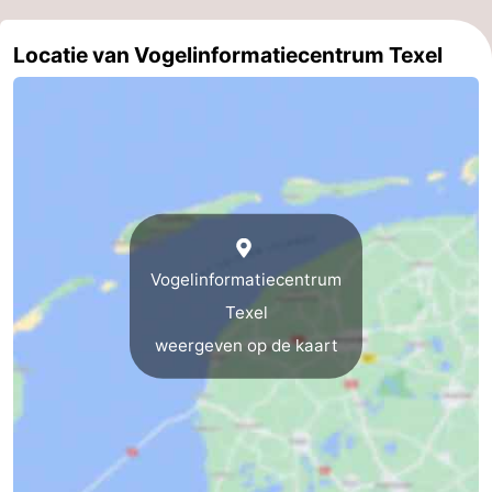
Speeltuinen
-
Locatie van Vogelinformatiecentrum Texel
Minigolfbanen
Natuur
Rondleidingen
Sporten
-
Vogelinformatiecentrum
Zwembaden
-
Texel
Fietsen
-
weergeven op de kaart
Wandelen
-
Paardrijden
-
Surfen
-