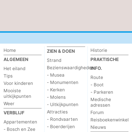
Nieuws
Medische
adressen
Regio
Home
Historie
Waddeneilanden
ZIEN & DOEN
ALGEMEEN
PRAKTISCHE
Strand
-
Bezienswaardigheden
INFO.
Het eiland
- Musea
Tips
Schiermonnikoog
-
Route
- Monumenten
Voor kinderen
- Boot
- Kerken
Ameland
-
Mooiste
- Parkeren
uitkijkpunten
- Molens
Medische
Weer
Terschelling
-
- Uitkijkpunten
adressen
Attracties
Forum
VERBLIJF
Vlieland
Noord-
- Rondvaarten
Reisboekenwinkel
Appartementen
- Boerderijen
Nieuws
- Bosch en Zee
Holland
-