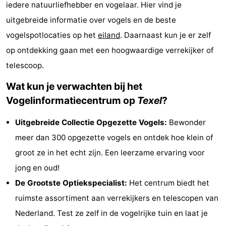
iedere natuurliefhebber en vogelaar. Hier vind je
Koog
Oudeschild
-
uitgebreide informatie over vogels en de beste
vogelspotlocaties op het
eiland
. Daarnaast kun je er zelf
De
-
op ontdekking gaan met een hoogwaardige verrekijker of
Waal
Oosterend
Natuur
telescoop.
Mooiste
Wat kun je verwachten bij het
Vogelinformatiecentrum op
Texel
?
uitkijkpunten
Overnachten
Uitgebreide Collectie Opgezette Vogels:
Bewonder
Appartementen
meer dan 300 opgezette vogels en ontdek hoe klein of
-
groot ze in het echt zijn. Een leerzame ervaring voor
jong en oud!
Bosch
-
De Grootste Optiekspecialist:
Het centrum biedt het
en
De
-
ruimste assortiment aan verrekijkers en telescopen van
Nederland. Test ze zelf in de vogelrijke tuin en laat je
Zee
Vlijt
Hoeve
-