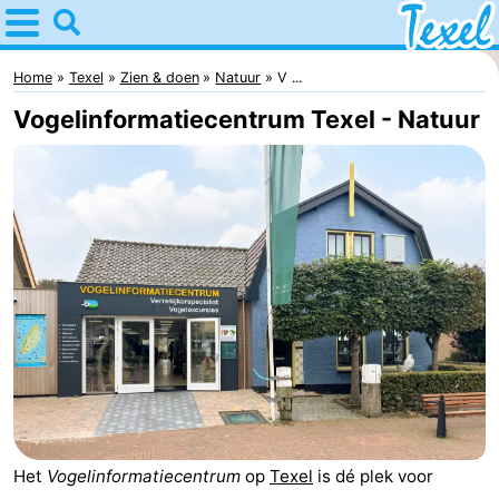
Home
Texel
Home
Texel
Zien & doen
Natuur
V ...
Vogelinformatiecentrum Texel - Natuur
Tips
Voor
kinderen
Dorpen
-
Den
-
Burg
Den
-
Hoorn
De
-
Het
Vogelinformatiecentrum
op
Texel
is dé plek voor
Cocksdorp
De
-