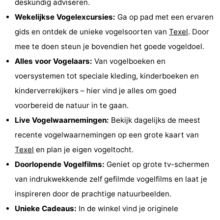
deskundig adviseren.
Holland
Land
-
Wekelijkse Vogelexcursies:
Ga op pad met een ervaren
gids en ontdek de unieke vogelsoorten van
Texel
. Door
en
Strandhuys
-
mee te doen steun je bovendien het goede vogeldoel.
Zeezicht
Strandplevier
Bed
Alles voor Vogelaars:
Van vogelboeken en
voersystemen tot speciale kleding, kinderboeken en
(&
Campings
kinderverrekijkers – hier vind je alles om goed
breakfasts)
Hotels
voorbereid de natuur in te gaan.
Live Vogelwaarnemingen:
Bekijk dagelijks de meest
Vakantiehuizen
recente vogelwaarnemingen op een grote kaart van
-
Texel
en plan je eigen vogeltocht.
Doorlopende Vogelfilms:
Geniet op grote tv-schermen
't
-
van indrukwekkende zelf gefilmde vogelfilms en laat je
Eibernest
't
-
inspireren door de prachtige natuurbeelden.
Unieke Cadeaus:
In de winkel vind je originele
Hoogelandt
Beach
-