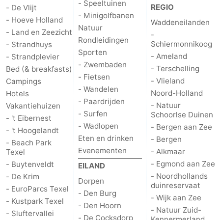
- Speeltuinen
REGIO
- De Vlijt
- Minigolfbanen
Natuur
-
- Hoeve Holland
Waddeneilanden
Natuur
- Land en Zeezicht
-
Rondleidingen
Schoorlse
Bergen
-
Schiermonnikoog
- Strandhuys
Sporten
- Ameland
- Strandplevier
Duinen
aan
Bergen
-
- Zwembaden
- Terschelling
Bed (& breakfasts)
- Fietsen
- Vlieland
Campings
Zee
Alkmaar
-
- Wandelen
Noord-Holland
Hotels
- Paardrijden
- Natuur
Vakantiehuizen
Egmond
-
- Surfen
Schoorlse Duinen
- 't Eibernest
- Wadlopen
- Bergen aan Zee
aan
Noordhollands
-
- 't Hoogelandt
Eten en drinken
- Bergen
- Beach Park
Evenementen
- Alkmaar
Zee
duinreservaat
Wijk
-
Texel
- Egmond aan Zee
- Buytenveldt
EILAND
aan
Natuur
-
- Noordhollands
- De Krim
Dorpen
duinreservaat
- EuroParcs Texel
- Den Burg
Zee
Zuid-
Amsterdam
-
- Wijk aan Zee
- Kustpark Texel
- Den Hoorn
- Natuur Zuid-
- Sluftervallei
- De Cocksdorp
Kennermerland
Haarlem
-
Kennermerland