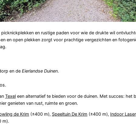
, picknickplekken en rustige paden voor wie de drukte wil ontvlucht
en en open plekken zorgt voor prachtige vergezichten en fotogen
dag.
 dorp en de
Eierlandse Duinen
.
os.
van
Texel
een alternatief te bieden voor de duinen. Met succes: het b
er genieten van rust, ruimte en groen.
owling de Krim
(±400 m),
Speeltuin De Krim
(±400 m),
Indoor Lase
 m).