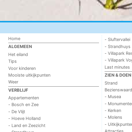
Home
- Sluftervallei
- Strandhuys
ALGEMEEN
- Villapark Re
Het eiland
- Villapark V
Tips
Last minutes
Voor kinderen
Mooiste uitkijkpunten
ZIEN & DOEN
Weer
Strand
Bezienswaar
VERBLIJF
- Musea
Appartementen
- Monumente
- Bosch en Zee
- Kerken
- De Vlijt
- Molens
- Hoeve Holland
- Uitkijkpunte
- Land en Zeezicht
Attracties