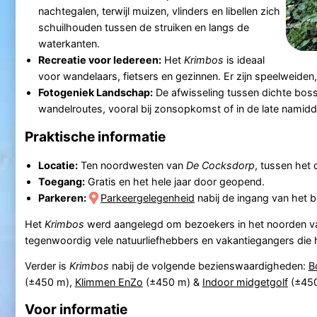
nachtegalen, terwijl muizen, vlinders en libellen zich
schuilhouden tussen de struiken en langs de
waterkanten.
Recreatie voor Iedereen:
Het
Krimbos
is ideaal
voor wandelaars, fietsers en gezinnen. Er zijn speelweiden
Fotogeniek Landschap:
De afwisseling tussen dichte boss
wandelroutes, vooral bij zonsopkomst of in de late namid
Praktische informatie
Locatie:
Ten noordwesten van
De Cocksdorp
, tussen het
Toegang:
Gratis en het hele jaar door geopend.
Parkeren:
Parkeergelegenheid
nabij de ingang van het b
Het
Krimbos
werd aangelegd om bezoekers in het noorden 
tegenwoordig vele natuurliefhebbers en vakantiegangers die hi
Verder is
Krimbos
nabij de volgende bezienswaardigheden:
B
(±450 m),
Klimmen EnZo
(±450 m) &
Indoor midgetgolf
(±450
Voor informatie