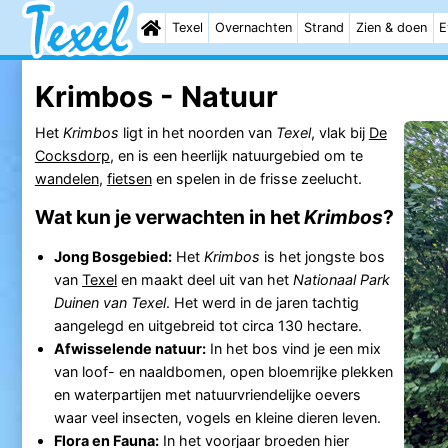
Texel
Overnachten
Strand
Zien & doen
E
Krimbos - Natuur
Het
Krimbos
ligt in het noorden van
Texel
, vlak bij
De
Cocksdorp
, en is een heerlijk natuurgebied om te
wandelen
,
fietsen
en spelen in de frisse zeelucht.
Wat kun je verwachten in het
Krimbos
?
Jong Bosgebied:
Het
Krimbos
is het jongste bos
van
Texel
en maakt deel uit van het
Nationaal Park
Duinen van Texel
. Het werd in de jaren tachtig
aangelegd en uitgebreid tot circa 130 hectare.
Afwisselende natuur:
In het bos vind je een mix
van loof- en naaldbomen, open bloemrijke plekken
en waterpartijen met natuurvriendelijke oevers
waar veel insecten, vogels en kleine dieren leven.
Flora en Fauna:
In het voorjaar broeden hier