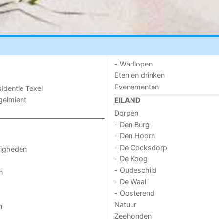
- Wadlopen
Eten en drinken
Evenementen
sidentie Texel
ogelmient
EILAND
Dorpen
- Den Burg
- Den Hoorn
- De Cocksdorp
digheden
- De Koog
- Oudeschild
n
- De Waal
- Oosterend
Natuur
n
Zeehonden