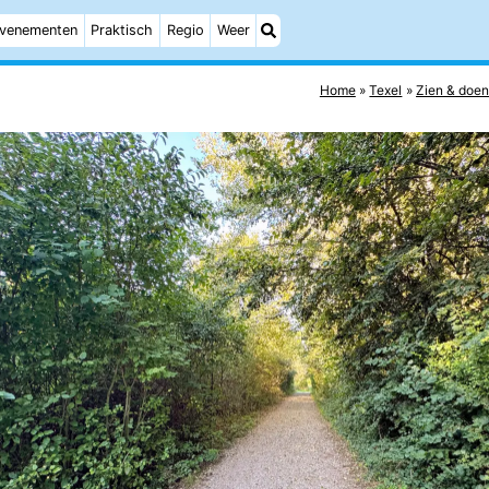
venementen
Praktisch
Regio
Weer
Home
Texel
Zien & doe