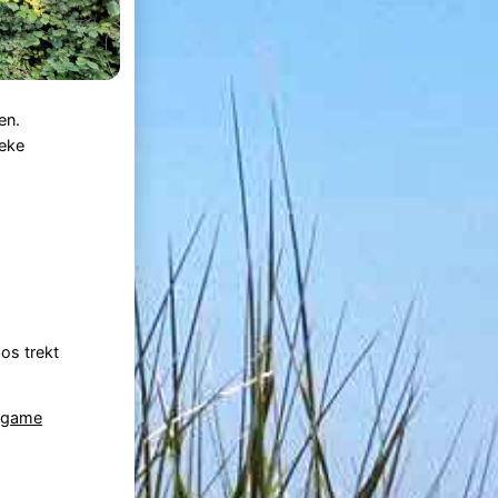
en.
ieke
os trekt
rgame