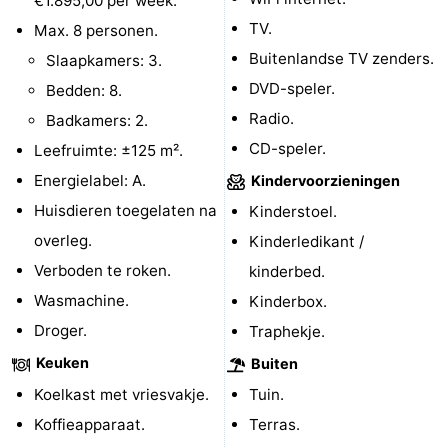
€1.895,00 per week.
TV.
Max. 8 personen.
Speeltuinen
-
Buitenlandse TV zenders.
Slaapkamers: 3.
Minigolfbanen
Natuur
DVD-speler.
Bedden: 8.
Radio.
Badkamers: 2.
Rondleidingen
CD-speler.
Leefruimte: ±125 m².
Sporten
Energielabel: A.
Kindervoorzieningen
Huisdieren toegelaten na
Kinderstoel.
-
overleg.
Kinderledikant /
Zwembaden
-
Verboden te roken.
kinderbed.
Wasmachine.
Kinderbox.
Fietsen
-
Droger.
Traphekje.
Wandelen
-
Keuken
Buiten
Paardrijden
-
Koelkast met vriesvakje.
Tuin.
Koffieapparaat.
Terras.
Surfen
-