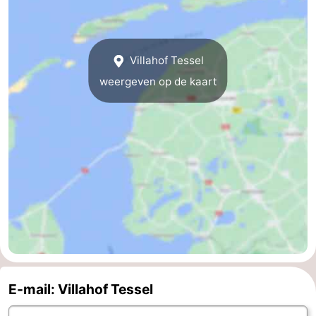
Natuur
-
Schoorlse
Bergen
-
Villahof Tessel
weergeven op de kaart
Duinen
aan
Bergen
-
Zee
Alkmaar
-
Egmond
-
aan
Noordhollands
-
Zee
duinreservaat
Wijk
-
aan
Natuur
-
Zee
Zuid-
Amsterdam
-
E-mail: Villahof Tessel
Kennermerland
Haarlem
-