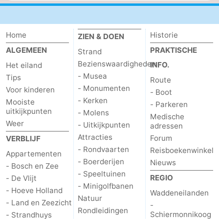
Home
Historie
ZIEN & DOEN
ALGEMEEN
PRAKTISCHE
Strand
Bezienswaardigheden
INFO.
Het eiland
- Musea
Tips
Route
- Monumenten
Voor kinderen
- Boot
- Kerken
Mooiste
- Parkeren
uitkijkpunten
- Molens
Medische
Weer
- Uitkijkpunten
adressen
Attracties
Forum
VERBLIJF
- Rondvaarten
Reisboekenwinkel
Appartementen
- Boerderijen
Nieuws
- Bosch en Zee
- Speeltuinen
REGIO
- De Vlijt
- Minigolfbanen
- Hoeve Holland
Waddeneilanden
Natuur
- Land en Zeezicht
-
Rondleidingen
Schiermonnikoog
- Strandhuys