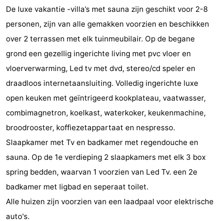
De luxe vakantie -villa’s met sauna zijn geschikt voor 2-8
Park
Buytenveldt
-
personen, zijn van alle gemakken voorzien en beschikken
Texel
De
-
over 2 terrassen met elk tuinmeubilair. Op de begane
grond een gezellig ingerichte living met pvc vloer en
Krim
EuroParcs
-
vloerverwarming, Led tv met dvd, stereo/cd speler en
Texel
Kustpark
-
draadloos internetaansluiting. Volledig ingerichte luxe
open keuken met geïntrigeerd kookplateau, vaatwasser,
Texel
Sluftervallei
-
combimagnetron, koelkast, waterkoker, keukenmachine,
Strandhuys
-
broodrooster, koffiezetappartaat en nespresso.
Slaapkamer met Tv en badkamer met regendouche en
Villapark
-
sauna. Op de 1e verdieping 2 slaapkamers met elk 3 box
Residentie
Villapark
Last
spring bedden, waarvan 1 voorzien van Led Tv. een 2e
badkamer met ligbad en seperaat toilet.
Texel
Vogelmient
minutes
Strand
Alle huizen zijn voorzien van een laadpaal voor elektrische
Zien
auto's.