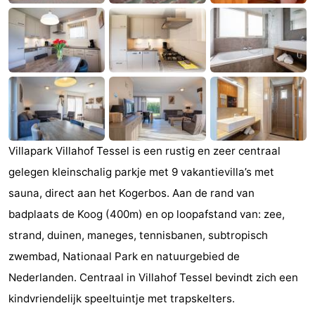
Holland
Land
-
en
Strandhuys
-
Zeezicht
Strandplevier
Bed
(&
Campings
breakfasts)
Hotels
Villapark Villahof Tessel is een rustig en zeer centraal
gelegen kleinschalig parkje met 9 vakantievilla’s met
Vakantiehuizen
sauna, direct aan het Kogerbos. Aan de rand van
-
badplaats de Koog (400m) en op loopafstand van: zee,
strand, duinen, maneges, tennisbanen, subtropisch
't
-
zwembad, Nationaal Park en natuurgebied de
Eibernest
't
-
Nederlanden. Centraal in Villahof Tessel bevindt zich een
kindvriendelijk speeltuintje met trapskelters.
Hoogelandt
Beach
-