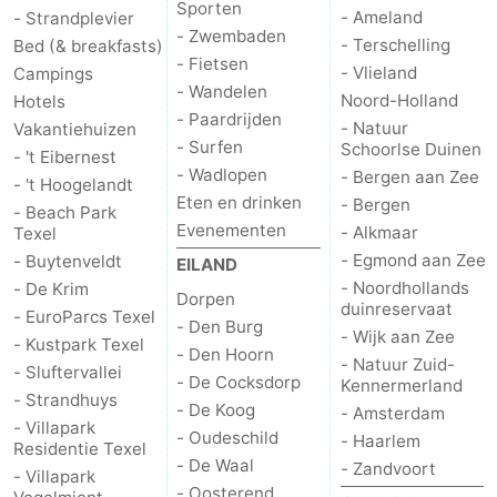
Sporten
- Ameland
- Strandplevier
- Zwembaden
- Terschelling
Bed (& breakfasts)
- Fietsen
- Vlieland
Campings
- Wandelen
Noord-Holland
Hotels
- Paardrijden
- Natuur
Vakantiehuizen
- Surfen
Schoorlse Duinen
- 't Eibernest
- Wadlopen
- Bergen aan Zee
- 't Hoogelandt
Eten en drinken
- Bergen
- Beach Park
Evenementen
- Alkmaar
Texel
- Egmond aan Zee
- Buytenveldt
EILAND
- Noordhollands
- De Krim
Dorpen
duinreservaat
- EuroParcs Texel
- Den Burg
- Wijk aan Zee
- Kustpark Texel
- Den Hoorn
- Natuur Zuid-
- Sluftervallei
- De Cocksdorp
Kennermerland
- Strandhuys
- De Koog
- Amsterdam
- Villapark
- Oudeschild
- Haarlem
Residentie Texel
- De Waal
- Zandvoort
- Villapark
- Oosterend