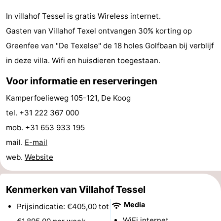
&
Bezienswaardigheden
In villahof Tessel is gratis Wireless internet.
Gasten van Villahof Texel ontvangen 30% korting op
doen
-
Greenfee van "De Texelse" de 18 holes Golfbaan bij verblijf
Musea
-
in deze villa. Wifi en huisdieren toegestaan.
Voor informatie en reserveringen
Monumenten
-
Kamperfoelieweg 105-121, De Koog
Kerken
-
tel. +31 222 367 000
Molens
-
mob. +31 653 933 195
mail.
E-mail
Uitkijkpunten
Attracties
web.
Website
-
Kenmerken van Villahof Tessel
Rondvaarten
-
Media
Prijsindicatie: €405,00 tot
Boerderijen
-
WiFi internet.