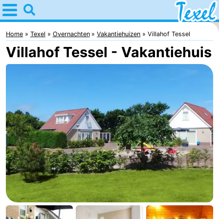
Home
Texel
Home
Texel
Overnachten
Vakantiehuizen
Villahof Tessel
Villahof Tessel - Vakantiehuis
Tips
Voor
kinderen
Dorpen
-
Den
-
Burg
Den
-
Hoorn
De
-
Cocksdorp
De
-