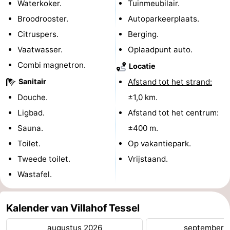
Waterkoker.
Tuinmeubilair.
Wadlopen
Zeehonden
Broodrooster.
Autoparkeerplaats.
Citruspers.
Berging.
Eten
Vaatwasser.
Oplaadpunt auto.
en
Evenementen
Combi magnetron.
Locatie
Sanitair
Afstand tot het strand:
drinken
Praktisch
Douche.
±1,0 km.
Forum
Ligbad.
Afstand tot het centrum:
Sauna.
±400 m.
Route
Toilet.
Op vakantiepark.
-
Tweede toilet.
Vrijstaand.
Wastafel.
Boot
Waddenhoppen
-
Kalender van Villahof Tessel
Parkeren
Reisboekenwinkel
augustus 2026
september 