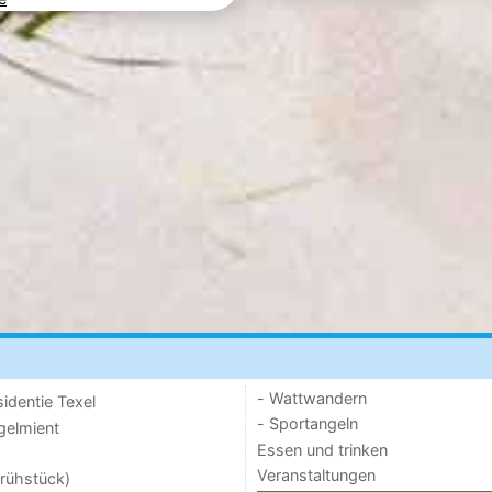
- Wattwandern
sidentie Texel
- Sportangeln
ogelmient
Essen und trinken
Veranstaltungen
rühstück)