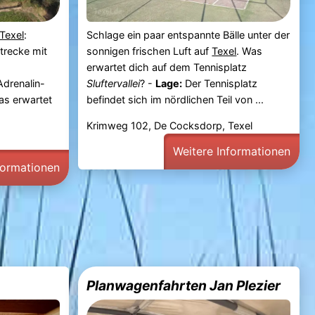
Texel
:
Schlage ein paar entspannte Bälle unter der
trecke mit
sonnigen frischen Luft auf
Texel
. Was
erwartet dich auf dem Tennisplatz
Adrenalin-
Sluftervallei
? -
Lage:
Der Tennisplatz
as erwartet
befindet sich im nördlichen Teil von ...
Krimweg 102, De Cocksdorp, Texel
Weitere Informationen
formationen
m
Planwagenfahrten Jan Plezier