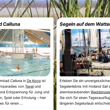
d Calluna
Segeln auf dem Watt
mmbad
Calluna
in
De Koog
ist
Erleben Sie ein unvergessliche
mparadies von
Texel
und
Segelerlebnis mit
Holland Sail
a
 und Entspannung für Jung und
atemberaubenden
Waddenze
n, Spiel oder Erholung – hier
Sie sich für einen Tagesausflu
es für einen ...
längeren Segelurlaub entscheide