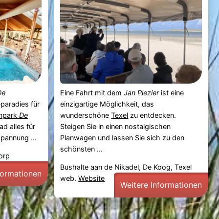
De
Eine Fahrt mit dem
Jan Plezier
ist eine
paradies für
einzigartige Möglichkeit, das
enpark
De
wunderschöne
Texel
zu entdecken.
d alles für
Steigen Sie in einen nostalgischen
spannung ...
Planwagen und lassen Sie sich zu den
schönsten ...
orp
Bushalte aan de Nikadel, De Koog, Texel
formationen
web.
Website
Weitere Informationen