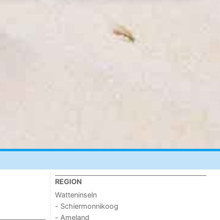
REGION
Watteninseln
- Schiermonnikoog
- Ameland