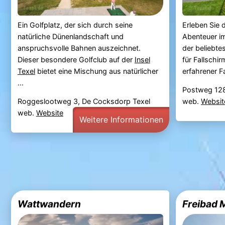
Ein Golfplatz, der sich durch seine
Erleben Sie
natürliche Dünenlandschaft und
Abenteuer 
anspruchsvolle Bahnen auszeichnet.
der beliebte
Dieser besondere Golfclub auf der
Insel
für Fallschir
Texel
bietet eine Mischung aus natürlicher
erfahrener Fa
...
Postweg 12
Roggeslootweg 3, De Cocksdorp Texel
web.
Websit
web.
Website
Weitere Informationen
Wattwandern
Freibad 