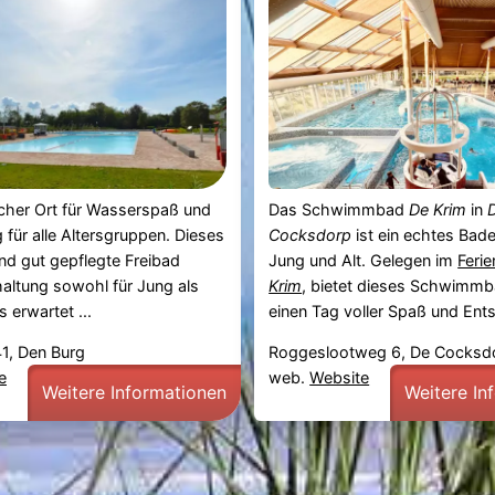
scher Ort für Wasserspaß und
Das Schwimmbad
De Krim
in
für alle Altersgruppen. Dieses
Cocksdorp
ist ein echtes Bade
nd gut gepflegte Freibad
Jung und Alt. Gelegen im
Feri
haltung sowohl für Jung als
Krim
, bietet dieses Schwimmba
 erwartet ...
einen Tag voller Spaß und Ent
1, Den Burg
Roggeslootweg 6, De Cocksd
e
web.
Website
Weitere Informationen
Weitere In