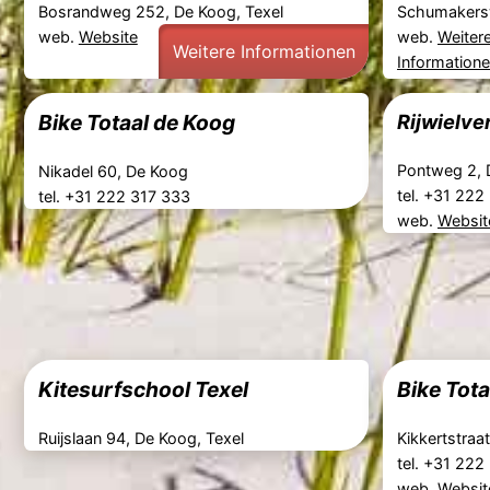
Bosrandweg 252, De Koog, Texel
Schumakers
web.
Website
web.
Weiter
Weitere Informationen
Information
Bike Totaal de Koog
Rijwielve
Pontweg 2, 
Nikadel 60, De Koog
tel. +31 22
tel. +31 222 317 333
web.
Websit
Kitesurfschool Texel
Bike Tot
Ruijslaan 94, De Koog, Texel
Kikkertstraa
tel. +31 22
web.
Websit