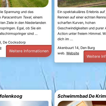
 die Spannung und das
Ein spektakuläres Erlebnis auf
im
Paracentrum Texel
, einem
Rennen auf einer echten Renns
sten Ziele in den Niederlanden
scharfen Kurven, hohen
mspringen. Egal, ob Sie ein
Geschwindigkeiten und purer 
llschirmspringer sind ...
Action unter freiem Himmel. W
dich im ...
8, De Cocksdorp
e
Akenbuurt 14, Den Burg
Weitere Informationen
web.
Website
Weitere In
Molenkoog
Schwimmbad De Kri