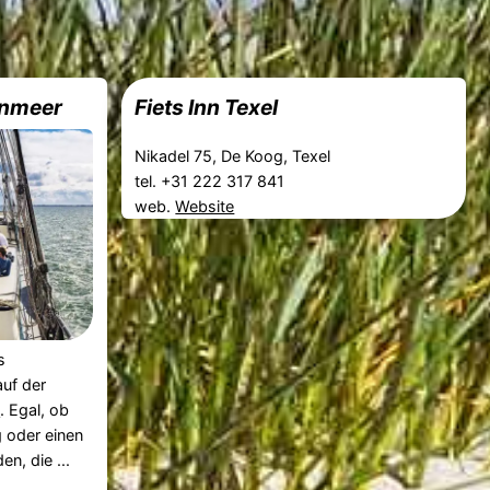
enmeer
Fiets Inn Texel
Nikadel 75, De Koog, Texel
tel. +31 222 317 841
web.
Website
s
uf der
e
. Egal, ob
g oder einen
n, die ...