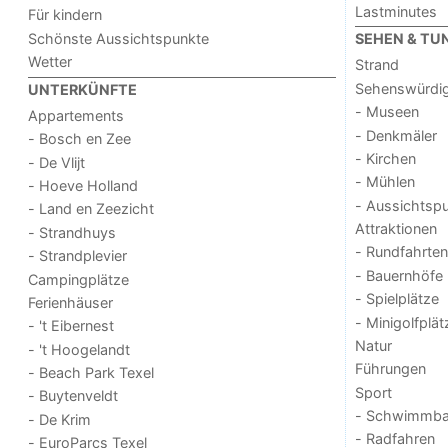
Lastminutes
Für kindern
Schönste Aussichtspunkte
SEHEN & TU
Wetter
Strand
Sehenswürdig
UNTERKÜNFTE
- Museen
Appartements
- Denkmäler
- Bosch en Zee
- Kirchen
- De Vlijt
- Mühlen
- Hoeve Holland
- Aussichtsp
- Land en Zeezicht
Attraktionen
- Strandhuys
- Rundfahrten
- Strandplevier
- Bauernhöfe
Campingplätze
- Spielplätze
Ferienhäuser
- Minigolfplät
- 't Eibernest
Natur
- 't Hoogelandt
Führungen
- Beach Park Texel
Sport
- Buytenveldt
- Schwimmba
- De Krim
- Radfahren
- EuroParcs Texel