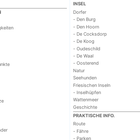
INSEL
Dorfer
N
- Den Burg
- Den Hoorn
keiten
- De Cocksdorp
- De Koog
- Oudeschild
- De Waal
- Oosterend
unkte
Natur
Seehunden
Friesischen Inseln
- Inselhüpfen
Wattenmeer
ze
Geschichte
PRAKTISCHE INFO.
Route
der
- Fähre
- Parken