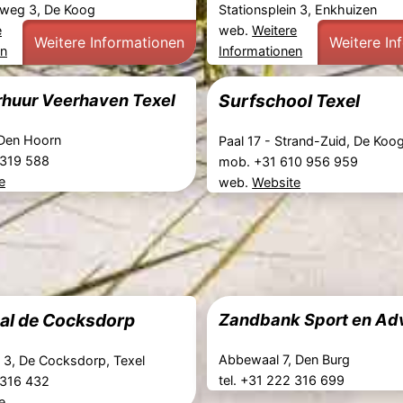
weg 3, De Koog
Stationsplein 3, Enkhuizen
e
web.
Weitere
Weitere Informationen
Weitere In
en
Informationen
rhuur Veerhaven Texel
Surfschool Texel
Den Hoorn
Paal 17 - Strand-Zuid, De Koog
2 319 588
mob. +31 610 956 959
e
web.
Website
aal de Cocksdorp
Zandbank Sport en Ad
Abbewaal 7, Den Burg
t 3, De Cocksdorp, Texel
tel. +31 222 316 699
2 316 432
e