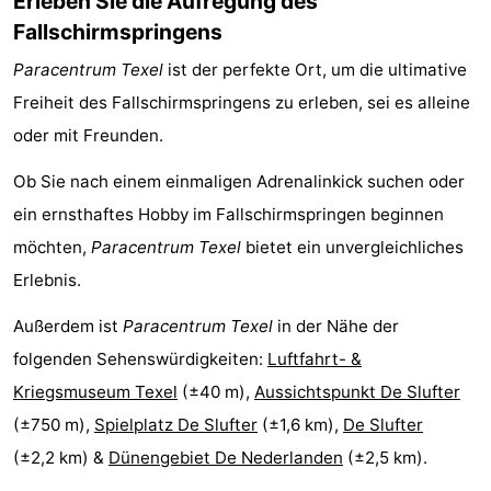
Erleben Sie die Aufregung des
Fallschirmspringens
&
-
Paracentrum Texel
ist der perfekte Ort, um die ultimative
tun
Museen
-
Freiheit des Fallschirmspringens zu erleben, sei es alleine
Denkmäler
-
oder mit Freunden.
Kirchen
-
Ob Sie nach einem einmaligen Adrenalinkick suchen oder
ein ernsthaftes Hobby im Fallschirmspringen beginnen
Mühlen
-
möchten,
Paracentrum Texel
bietet ein unvergleichliches
Aussichtspunkte
Attraktionen
Erlebnis.
Außerdem ist
Paracentrum Texel
in der Nähe der
-
folgenden Sehenswürdigkeiten:
Luftfahrt- &
Rundfahrten
-
Kriegsmuseum Texel
(±40 m),
Aussichtspunkt De Slufter
(±750 m),
Spielplatz De Slufter
(±1,6 km),
De Slufter
Bauernhöfe
-
(±2,2 km) &
Dünengebiet De Nederlanden
(±2,5 km).
Spielplätze
-