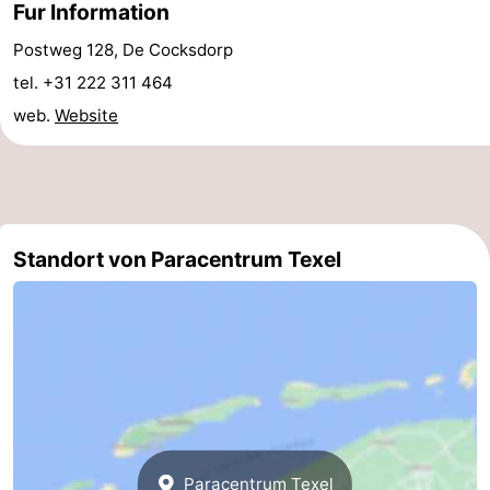
Fur Information
Minigolfplätze
Natur
Postweg 128, De Cocksdorp
tel. +31 222 311 464
Führungen
web.
Website
Sport
-
Schwimmbader
-
Standort von Paracentrum Texel
Radfahren
-
Wandern
-
Reiten
-
Surfen
-
Wattwandern
-
Paracentrum Texel