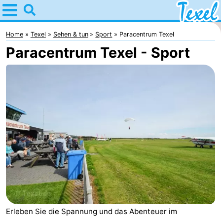
Home
Texel
Home
Texel
Sehen & tun
Sport
Paracentrum Texel
Paracentrum Texel - Sport
Tipps
Für
kindern
Dorfer
-
Den
-
Burg
Den
-
Hoorn
De
-
Cocksdorp
De
-
Erleben Sie die Spannung und das Abenteuer im