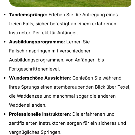
Holland
Land
-
Tandemsprünge:
Erleben Sie die Aufregung eines
en
Strandhuys
-
freien Falls, sicher befestigt an einem erfahrenen
Instructor. Perfekt für Anfänger.
Zeezicht
Strandplevier
Campingplätze
Ausbildungsprogramme:
Lernen Sie
Ferienhäuser
Fallschirmspringen mit verschiedenen
Ausbildungsprogrammen, von Anfänger- bis
-
Fortgeschrittenenlevel.
't
-
Wunderschöne Aussichten:
Genießen Sie während
Ihres Sprungs einen atemberaubenden Blick über
Texel
,
Eibernest
't
-
die
Waddenzee
und manchmal sogar die anderen
Hoogelandt
Beach
-
Waddeneilanden
.
Professionelle Instruktoren:
Die erfahrenen und
Park
Buytenveldt
-
zertifizierten Instruktoren sorgen für ein sicheres und
Texel
De
-
vergnügliches Springen.