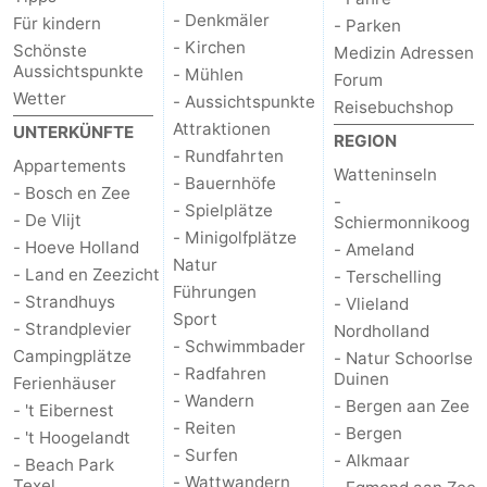
- Denkmäler
Für kindern
- Parken
Schoorlse
Bergen
-
- Kirchen
Schönste
Medizin Adressen
Aussichtspunkte
- Mühlen
Forum
Duinen
aan
Bergen
-
Wetter
- Aussichtspunkte
Reisebuchshop
Attraktionen
UNTERKÜNFTE
Zee
Alkmaar
-
REGION
- Rundfahrten
Appartements
Watteninseln
- Bauernhöfe
Egmond
-
- Bosch en Zee
-
- Spielplätze
- De Vlijt
Schiermonnikoog
aan
Noordhollands
-
- Minigolfplätze
- Hoeve Holland
- Ameland
Natur
- Land en Zeezicht
- Terschelling
Zee
duinreservaat
Wijk
-
Führungen
- Strandhuys
- Vlieland
Sport
- Strandplevier
Nordholland
aan
Natur
-
- Schwimmbader
Campingplätze
- Natur Schoorlse
- Radfahren
Duinen
Ferienhäuser
Zee
Zuid-
Amsterdam
-
- Wandern
- Bergen aan Zee
- 't Eibernest
- Reiten
Kennermerland
Haarlem
-
- Bergen
- 't Hoogelandt
- Surfen
- Alkmaar
- Beach Park
Zandvoort
Wetter
- Wattwandern
Texel