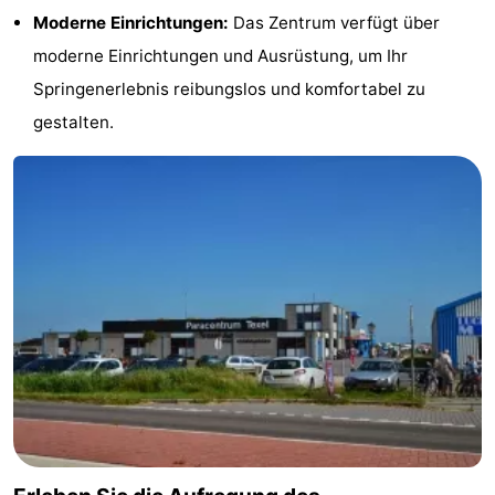
Moderne Einrichtungen:
Das Zentrum verfügt über
Krim
EuroParcs
-
moderne Einrichtungen und Ausrüstung, um Ihr
Texel
Kustpark
-
Springenerlebnis reibungslos und komfortabel zu
gestalten.
Texel
Sluftervallei
-
Strandhuys
-
Villapark
-
Residentie
Villapark
Hotels
Texel
Vogelmient
Zimmer
(mit
Lastminutes
Frühstück)
Strand
Sehen