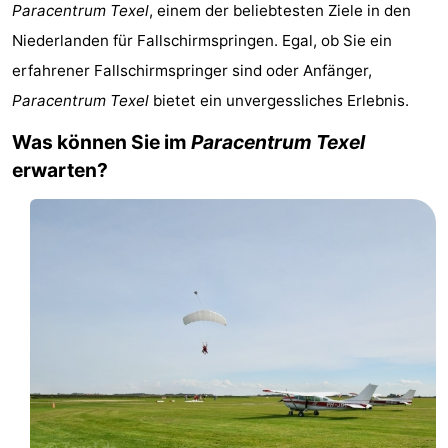
Paracentrum Texel
, einem der beliebtesten Ziele in den
Koog
Oudeschild
-
Niederlanden für Fallschirmspringen. Egal, ob Sie ein
De
-
erfahrener Fallschirmspringer sind oder Anfänger,
Paracentrum Texel
bietet ein unvergessliches Erlebnis.
Waal
Oosterend
Natur
Was können Sie im
Paracentrum Texel
Schönste
erwarten?
Aussichtspunkte
Übernachten
Appartements
-
Bosch
-
en
De
-
Zee
Vlijt
Hoeve
-