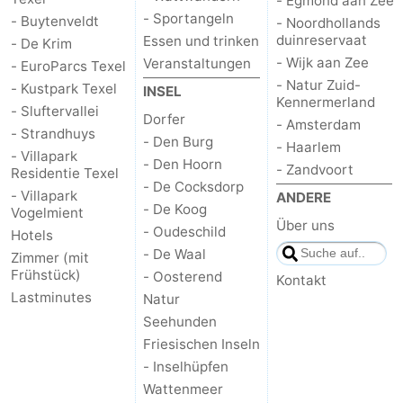
- Egmond aan Zee
- Sportangeln
- Buytenveldt
- Noordhollands
Kontakt
duinreservaat
Essen und trinken
- De Krim
- Wijk aan Zee
Veranstaltungen
- EuroParcs Texel
- Natur Zuid-
- Kustpark Texel
INSEL
Kennermerland
- Sluftervallei
Dorfer
- Amsterdam
- Strandhuys
- Den Burg
- Haarlem
- Villapark
- Den Hoorn
- Zandvoort
Residentie Texel
- De Cocksdorp
- Villapark
ANDERE
- De Koog
Vogelmient
Über uns
- Oudeschild
Hotels
- De Waal
Zimmer (mit
Frühstück)
- Oosterend
Kontakt
Lastminutes
Natur
Seehunden
Friesischen Inseln
- Inselhüpfen
Wattenmeer