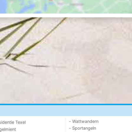
- Wattwandern
sidentie Texel
- Sportangeln
ogelmient