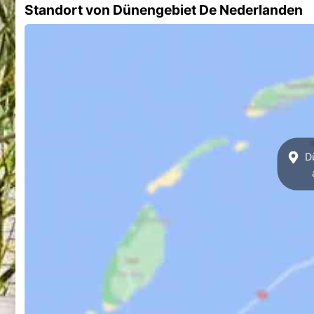
Standort von Dünengebiet De Nederlanden
Dü