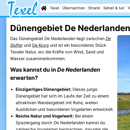
Texel
Übernachten
Strand
Sehen & tun
V
Dünengebiet De Nederlanden
Das Dünengebiet
De Nederlanden
liegt zwischen
De
Slufter
und
De Koog
und ist ein besonderes Stück
Texeler Natur, wo die Kräfte von Wind, Sand und
Wasser zusammenkommen.
Was kannst du in
De Nederlanden
erwarten?
Einzigartiges Dünengebiet:
Dieses junge
Dünengebiet hat sich im Laufe der Zeit zu einem
attraktiven Wandergebiet mit Ruhe, weiten
Ausblicken und besonderen Vogelarten entwickelt.
Reiche Natur und Vogelwelt:
Bei einem
Spaziergang durch
De Nederlanden
kannst du
zahlreiche Vogelarten beobachten, darunter die