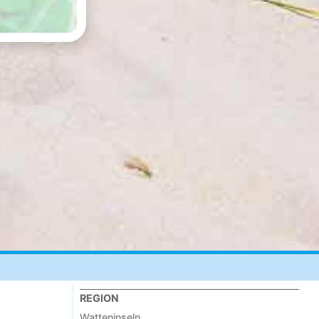
REGION
Watteninseln