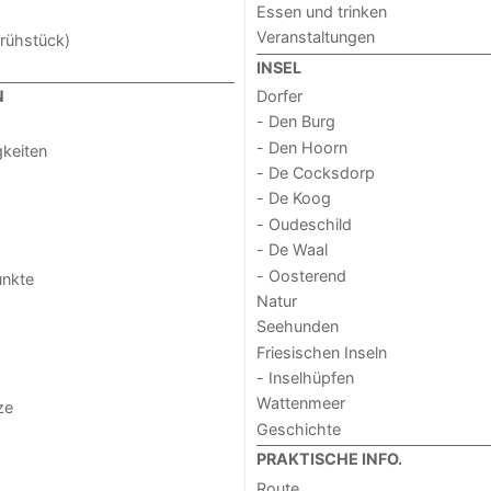
Essen und trinken
Veranstaltungen
rühstück)
INSEL
Dorfer
N
- Den Burg
- Den Hoorn
keiten
- De Cocksdorp
- De Koog
- Oudeschild
- De Waal
- Oosterend
unkte
Natur
Seehunden
Friesischen Inseln
- Inselhüpfen
Wattenmeer
ze
Geschichte
PRAKTISCHE INFO.
Route