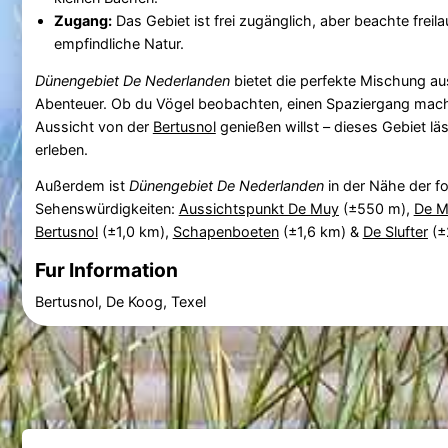
Zugang:
Das Gebiet ist frei zugänglich, aber beachte freil
empfindliche Natur.
Dünengebiet De Nederlanden
bietet die perfekte Mischung au
Abenteuer. Ob du Vögel beobachten, einen Spaziergang mach
Aussicht von der
Bertusnol
genießen willst – dieses Gebiet lä
erleben.
Außerdem ist
Dünengebiet De Nederlanden
in der Nähe der f
Sehenswürdigkeiten:
Aussichtspunkt De Muy
(±550 m),
De M
Bertusnol
(±1,0 km),
Schapenboeten
(±1,6 km) &
De Slufter
(±
Fur Information
Bertusnol, De Koog, Texel