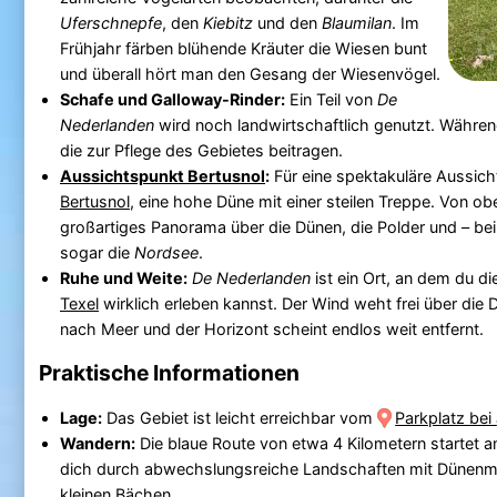
Uferschnepfe
, den
Kiebitz
und den
Blaumilan
. Im
Frühjahr färben blühende Kräuter die Wiesen bunt
und überall hört man den Gesang der Wiesenvögel.
Schafe und Galloway-Rinder:
Ein Teil von
De
Nederlanden
wird noch landwirtschaftlich genutzt. Währe
die zur Pflege des Gebietes beitragen.
Aussichtspunkt Bertusnol
:
Für eine spektakuläre Aussich
Bertusnol
, eine hohe Düne mit einer steilen Treppe. Von ob
großartiges Panorama über die Dünen, die Polder und – bei
sogar die
Nordsee
.
Ruhe und Weite:
De Nederlanden
ist ein Ort, an dem du di
Texel
wirklich erleben kannst. Der Wind weht frei über die D
nach Meer und der Horizont scheint endlos weit entfernt.
Praktische Informationen
Lage:
Das Gebiet ist leicht erreichbar vom
Parkplatz bei
Wandern:
Die blaue Route von etwa 4 Kilometern startet a
dich durch abwechslungsreiche Landschaften mit Dünenm
kleinen Bächen.