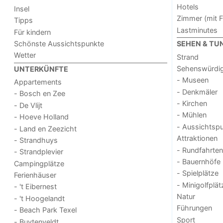
Hotels
Insel
Zimmer (mit F
Tipps
Lastminutes
Für kindern
Schönste Aussichtspunkte
SEHEN & TU
Wetter
Strand
Sehenswürdig
UNTERKÜNFTE
- Museen
Appartements
- Denkmäler
- Bosch en Zee
- Kirchen
- De Vlijt
- Mühlen
- Hoeve Holland
- Aussichtsp
- Land en Zeezicht
Attraktionen
- Strandhuys
- Rundfahrten
- Strandplevier
- Bauernhöfe
Campingplätze
- Spielplätze
Ferienhäuser
- Minigolfplät
- 't Eibernest
Natur
- 't Hoogelandt
Führungen
- Beach Park Texel
Sport
- Buytenveldt