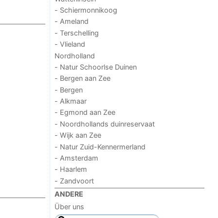
- Schiermonnikoog
- Ameland
- Terschelling
- Vlieland
Nordholland
- Natur Schoorlse Duinen
- Bergen aan Zee
- Bergen
- Alkmaar
- Egmond aan Zee
- Noordhollands duinreservaat
- Wijk aan Zee
- Natur Zuid-Kennermerland
- Amsterdam
- Haarlem
- Zandvoort
ANDERE
Über uns