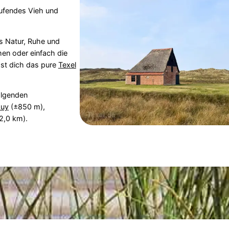
aufendes Vieh und
s Natur, Ruhe und
en oder einfach die
sst dich das pure
Texel
olgenden
uy
(±850 m),
2,0 km).