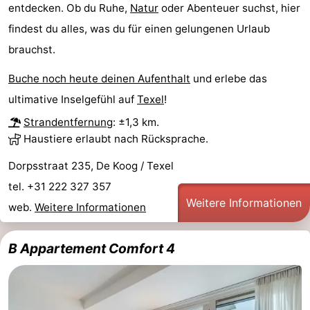
entdecken. Ob du Ruhe,
Natur
oder Abenteuer suchst, hier
Medizin
findest du alles, was du für einen gelungenen Urlaub
brauchst.
Adressen
Region
Buche noch heute deinen Aufenthalt
und erlebe das
Watteninseln
ultimative Inselgefühl auf
Texel
!
-
Strandentfernung
: ±1,3 km.
Haustiere erlaubt nach Rücksprache.
Schiermonnikoog
-
Dorpsstraat 235, De Koog / Texel
Ameland
-
tel. +31 222 327 357
Weitere Informationen
web.
Weitere Informationen
Terschelling
-
Vlieland
Nordholland
B Appartement Comfort 4
-
Natur
-