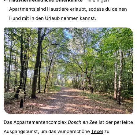
Apartments sind Haustiere erlaubt, sodass du deinen
Sportangeln
Seehunden
Hund mit in den Urlaub nehmen kannst.
Essen
und
Veranstaltungen
trinken
Praktisch
Forum
Route
-
Fähre
-
Parken
Inselhüpfen
Das Appartementencomplex
Bosch en Zee
ist der perfekte
Ausgangspunkt, um das wunderschöne
Texel
zu
Reisebuchshop