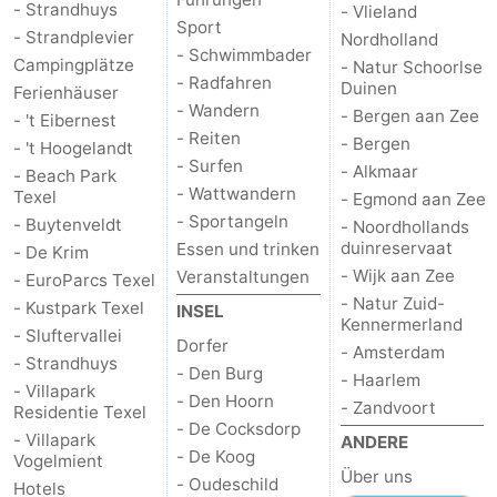
- Strandhuys
- Vlieland
Sport
- Strandplevier
Nordholland
- Schwimmbader
Campingplätze
- Natur Schoorlse
- Radfahren
Duinen
Ferienhäuser
- Wandern
- Bergen aan Zee
- 't Eibernest
- Reiten
- Bergen
- 't Hoogelandt
- Surfen
- Alkmaar
- Beach Park
- Wattwandern
Texel
- Egmond aan Zee
- Sportangeln
- Buytenveldt
- Noordhollands
duinreservaat
Essen und trinken
- De Krim
- Wijk aan Zee
Veranstaltungen
- EuroParcs Texel
- Natur Zuid-
- Kustpark Texel
INSEL
Kennermerland
- Sluftervallei
Dorfer
- Amsterdam
- Strandhuys
- Den Burg
- Haarlem
- Villapark
- Den Hoorn
- Zandvoort
Residentie Texel
- De Cocksdorp
- Villapark
ANDERE
- De Koog
Vogelmient
Über uns
- Oudeschild
Hotels