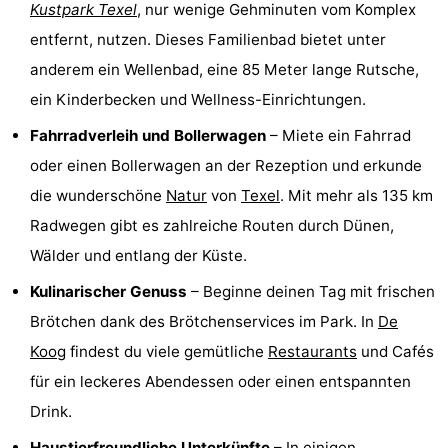
Kustpark Texel
, nur wenige Gehminuten vom Komplex
Minigolfplätze
Natur
entfernt, nutzen. Dieses Familienbad bietet unter
anderem ein Wellenbad, eine 85 Meter lange Rutsche,
Führungen
ein Kinderbecken und Wellness-Einrichtungen.
Sport
Fahrradverleih und Bollerwagen
– Miete ein Fahrrad
oder einen Bollerwagen an der Rezeption und erkunde
-
die wunderschöne
Natur
von
Texel
. Mit mehr als 135 km
Schwimmbader
-
Radwegen gibt es zahlreiche Routen durch Dünen,
Wälder und entlang der Küste.
Radfahren
-
Kulinarischer Genuss
– Beginne deinen Tag mit frischen
Wandern
-
Brötchen dank des Brötchenservices im Park. In
De
Reiten
-
Koog
findest du viele gemütliche
Restaurants
und Cafés
für ein leckeres Abendessen oder einen entspannten
Surfen
-
Drink.
Wattwandern
-
Haustierfreundliche Unterkünfte
– In einigen