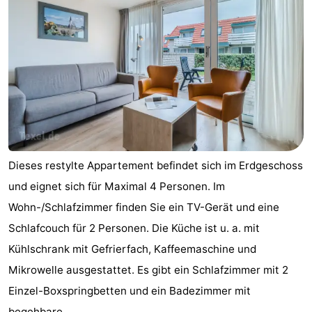
Schoorlse
Bergen
-
Duinen
aan
Bergen
-
Zee
Alkmaar
-
Egmond
-
aan
Noordhollands
-
Dieses restylte Appartement befindet sich im Erdgeschoss
Zee
duinreservaat
Wijk
-
und eignet sich für Maximal 4 Personen. Im
Wohn-/Schlafzimmer finden Sie ein TV-Gerät und eine
aan
Natur
-
Schlafcouch für 2 Personen. Die Küche ist u. a. mit
Zee
Zuid-
Amsterdam
-
Kühlschrank mit Gefrierfach, Kaffeemaschine und
Mikrowelle ausgestattet. Es gibt ein Schlafzimmer mit 2
Kennermerland
Haarlem
-
Einzel-Boxspringbetten und ein Badezimmer mit
Zandvoort
Wetter
begehbare ...