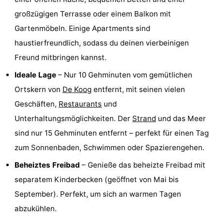
Krim
EuroParcs
-
großzügigen Terrasse oder einem Balkon mit
Gartenmöbeln. Einige Apartments sind
Texel
Kustpark
-
haustierfreundlich, sodass du deinen vierbeinigen
Texel
Sluftervallei
-
Freund mitbringen kannst.
Ideale Lage
– Nur 10 Gehminuten vom gemütlichen
Strandhuys
-
Ortskern von
De Koog
entfernt, mit seinen vielen
Villapark
-
Geschäften,
Restaurants
und
Unterhaltungsmöglichkeiten. Der
Strand
und das Meer
Residentie
Villapark
Hotels
sind nur 15 Gehminuten entfernt – perfekt für einen Tag
Texel
Vogelmient
Zimmer
zum Sonnenbaden, Schwimmen oder Spazierengehen.
Beheiztes Freibad
– Genieße das beheizte Freibad mit
(mit
Lastminutes
separatem Kinderbecken (geöffnet von Mai bis
Frühstück)
Strand
September). Perfekt, um sich an warmen Tagen
abzukühlen.
Sehen