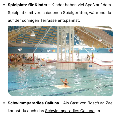
Spielplatz für Kinder
– Kinder haben viel Spaß auf dem
&
-
Spielplatz mit verschiedenen Spielgeräten, während du
tun
Museen
-
auf der sonnigen Terrasse entspannst.
Denkmäler
-
Kirchen
-
Mühlen
-
Aussichtspunkte
Attraktionen
-
Rundfahrten
-
Bauernhöfe
-
Schwimmparadies Calluna
– Als Gast von
Bosch en Zee
kannst du auch das
Schwimmparadies Calluna
im
Spielplätze
-