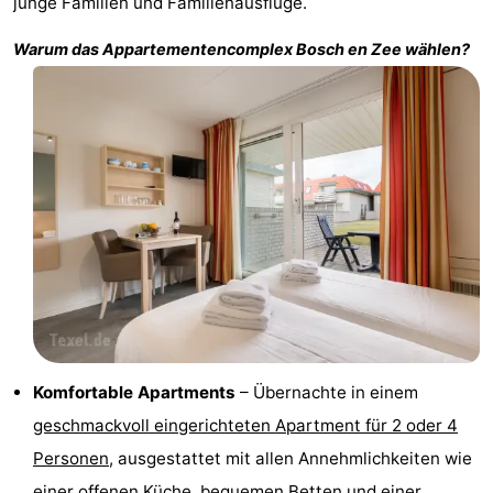
junge Familien und Familienausflüge.
Holland
Land
-
Warum das Appartementencomplex
Bosch en Zee
wählen?
en
Strandhuys
-
Zeezicht
Strandplevier
Campingplätze
Ferienhäuser
-
't
-
Eibernest
't
-
Hoogelandt
Beach
-
Komfortable Apartments
– Übernachte in einem
Park
Buytenveldt
-
geschmackvoll eingerichteten Apartment für 2 oder 4
Personen
, ausgestattet mit allen Annehmlichkeiten wie
Texel
De
-
einer offenen Küche, bequemen Betten und einer