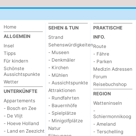
Home
SEHEN & TUN
PRAKTISCHE
ALLGEMEIN
INFO.
Strand
Sehenswürdigkeiten
Insel
Route
- Museen
Tipps
- Fähre
- Denkmäler
Für kindern
- Parken
- Kirchen
Schönste
Medizin Adressen
Aussichtspunkte
- Mühlen
Forum
Wetter
- Aussichtspunkte
Reisebuchshop
Attraktionen
UNTERKÜNFTE
REGION
- Rundfahrten
Appartements
Watteninseln
- Bauernhöfe
- Bosch en Zee
-
- Spielplätze
- De Vlijt
Schiermonnikoog
- Minigolfplätze
- Hoeve Holland
- Ameland
Natur
- Land en Zeezicht
- Terschelling
Führungen