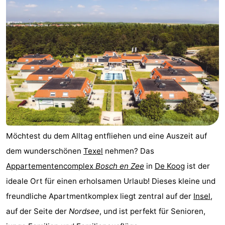
Koog
Oudeschild
-
De
-
Waal
Oosterend
Natur
Schönste
Aussichtspunkte
Übernachten
Appartements
Möchtest du dem Alltag entfliehen und eine Auszeit auf
-
dem wunderschönen
Texel
nehmen? Das
Appartementencomplex
Bosch en Zee
in
De Koog
ist der
Bosch
-
ideale Ort für einen erholsamen Urlaub! Dieses kleine und
en
De
-
freundliche Apartmentkomplex liegt zentral auf der
Insel
,
auf der Seite der
Nordsee
, und ist perfekt für Senioren,
Zee
Vlijt
Hoeve
-