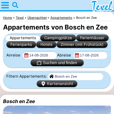
Home
Texel
Home
Texel
Übernachten
Appartements
Bosch en Zee
Appartements von Bosch en Zee
Tipps
Appartements
Campingplätze
Ferienhäuser
Für
Ferienparks
Hotels
Zimmer (mit Frühstück)
kindern
Dorfer
Anreise
Abreise
-
Suchen und finden
Den
-
Filtern Appartements:
Kartenansicht
Burg
Den
-
Hoorn
De
-
Bosch en Zee
Cocksdorp
De
-