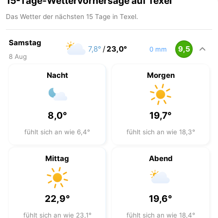
15-Tage-Wettervorhersage auf Texel
Das Wetter der nächsten 15 Tage in Texel.
Samstag
7,8°
/
23,0°
9,5
0 mm
8 Aug
Nacht
Morgen
8,0°
19,7°
fühlt sich an wie 6,4°
fühlt sich an wie 18,3°
Mittag
Abend
22,9°
19,6°
fühlt sich an wie 23,1°
fühlt sich an wie 18,4°