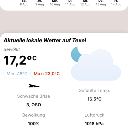
Holland
Land
-
en
Strandhuys
-
Zeezicht
Strandplevier
Campingplätze
Aktuelle lokale Wetter auf Texel
Ferienhäuser
Bewölkt
17,2°
C
-
't
-
Min: 7,8°C
Max: 23,0°C
Eibernest
't
-
Gefühlte Temp.
Schwache Brise
Hoogelandt
Beach
-
16,5°C
3, OSO
Park
Buytenveldt
-
Bewölkung
Luftdruck
Texel
De
-
100%
1018 hPa