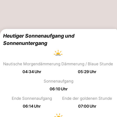
Minigolfplätze
Natur
Führungen
Sport
Heutiger Sonnenaufgang und
Sonnenuntergang
-
Schwimmbader
-
Nautische Morgendämmerung
Dämmerung / Blaue Stunde
Radfahren
-
04:34 Uhr
05:29 Uhr
Wandern
-
Sonnenaufgang
06:10 Uhr
Reiten
-
Ende Sonnenaufgang
Ende der goldenen Stunde
Surfen
-
06:14 Uhr
07:00 Uhr
Wattwandern
-