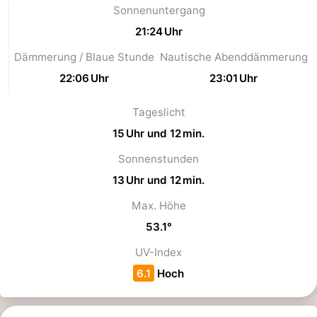
Sonnenuntergang
Medizin
21:24 Uhr
Dämmerung / Blaue Stunde
Nautische Abenddämmerung
Adressen
Region
22:06 Uhr
23:01 Uhr
Watteninseln
Tageslicht
-
15 Uhr und 12 min.
Schiermonnikoog
-
Sonnenstunden
13 Uhr und 12 min.
Ameland
-
Max. Höhe
Terschelling
-
53.1°
Vlieland
Nordholland
UV-Index
6.1
Hoch
-
Natur
-