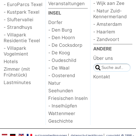
- Wijk aan Zee
Veranstaltungen
- EuroParcs Texel
- Natur Zuid-
- Kustpark Texel
INSEL
Kennermerland
- Sluftervallei
Dorfer
- Amsterdam
- Strandhuys
- Den Burg
- Haarlem
- Villapark
- Den Hoorn
- Zandvoort
Residentie Texel
- De Cocksdorp
- Villapark
ANDERE
- De Koog
Vogelmient
Über uns
- Oudeschild
Hotels
- De Waal
Zimmer (mit
Frühstück)
- Oosterend
Kontakt
Lastminutes
Natur
Seehunden
Friesischen Inseln
- Inselhüpfen
Wattenmeer
Geschichte
nutzungsbedingungen
|
datenschutzerklärung
|
copyright © 1998 -