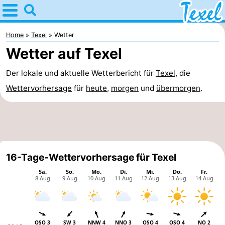
Home
Texel
Home
Texel
Wetter
Wetter auf Texel
Tipps
Der lokale und aktuelle Wetterbericht für
Texel
, die
Für
Wettervorhersage
für
heute
,
morgen
und
übermorgen
.
kindern
Dorfer
-
Den
-
16-Tage-Wettervorhersage für Texel
Burg
Den
-
Hoorn
De
-
Cocksdorp
De
-