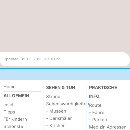
Bewölkung
UV-Index
95%
3.1
Mäßig
Updated: 09-08-2026 01:14 Uhr
Home
SEHEN & TUN
PRAKTISCHE
ALLGEMEIN
INFO.
Strand
Sehenswürdigkeiten
Insel
Route
- Museen
Tipps
- Fähre
- Denkmäler
Für kindern
- Parken
- Kirchen
Schönste
Medizin Adressen