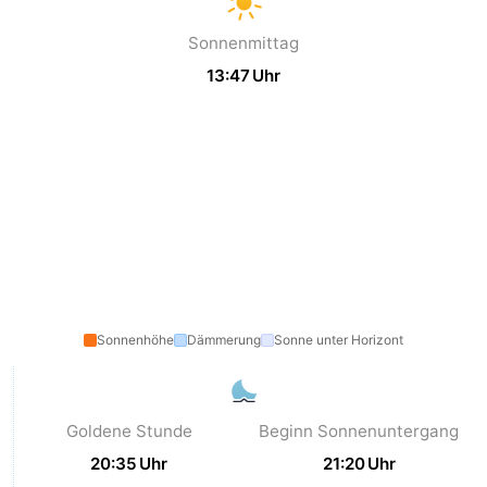
Sportangeln
Seehunden
Sonnenmittag
13:47 Uhr
Essen
und
Veranstaltungen
trinken
Praktisch
Forum
Route
-
Sonnenhöhe
Dämmerung
Sonne unter Horizont
Fähre
-
Parken
Inselhüpfen
Goldene Stunde
Beginn Sonnenuntergang
20:35 Uhr
21:20 Uhr
Reisebuchshop