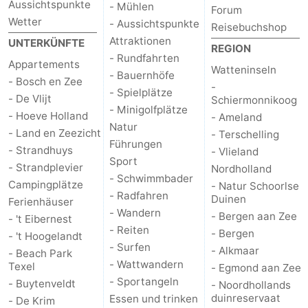
Aussichtspunkte
- Mühlen
Forum
Wetter
- Aussichtspunkte
Reisebuchshop
Attraktionen
UNTERKÜNFTE
REGION
- Rundfahrten
Appartements
Watteninseln
- Bauernhöfe
- Bosch en Zee
-
- Spielplätze
- De Vlijt
Schiermonnikoog
- Minigolfplätze
- Hoeve Holland
- Ameland
Natur
- Land en Zeezicht
- Terschelling
Führungen
- Strandhuys
- Vlieland
Sport
- Strandplevier
Nordholland
- Schwimmbader
Campingplätze
- Natur Schoorlse
- Radfahren
Duinen
Ferienhäuser
- Wandern
- Bergen aan Zee
- 't Eibernest
- Reiten
- Bergen
- 't Hoogelandt
- Surfen
- Alkmaar
- Beach Park
- Wattwandern
Texel
- Egmond aan Zee
- Sportangeln
- Buytenveldt
- Noordhollands
duinreservaat
Essen und trinken
- De Krim