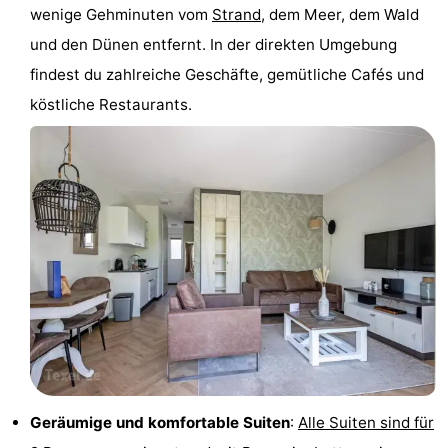
wenige Gehminuten vom
Strand
, dem Meer, dem Wald
Holland
Land
-
und den Dünen entfernt. In der direkten Umgebung
en
Strandhuys
-
findest du zahlreiche Geschäfte, gemütliche Cafés und
köstliche Restaurants.
Zeezicht
Strandplevier
Campingplätze
Ferienhäuser
-
't
-
Eibernest
't
-
Hoogelandt
Beach
-
Park
Buytenveldt
-
Geräumige und komfortable Suiten
:
Alle Suiten sind für
Texel
De
-