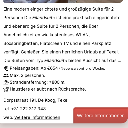
Eine modern eingerichtete und großzügige Suite für 2
Schoorlse
Bergen
-
Personen Die
Eilandsuite
ist eine praktisch eingerichtete
Duinen
aan
Bergen
-
und ebenerdige Suite für 2 Personen, die über
Annehmlichkeiten wie kostenloses WLAN,
Zee
Alkmaar
-
Boxspringbetten, Flatscreen TV und einen Parkplatz
Egmond
-
verfügt. Genießen Sie einen herrlichen Urlaub auf
Texel
.
Die Suiten vom Typ
Eilandsuite
bieten Aussicht auf das ...
aan
Noordhollands
-
Preisangaben: Ab €654
.
(Nebensaison)
pro Woche
Zee
duinreservaat
Wijk
-
Max. 2 personen.
Strandentfernung
: ±800 m.
aan
Natur
-
Haustiere erlaubt nach Rücksprache.
Dorpsstraat 191, De Koog, Texel
Zee
Zuid-
Amsterdam
-
tel. +31 222 317 348
Kennermerland
Haarlem
-
Weitere Informationen
web.
Weitere Informationen
Zandvoort
Wetter