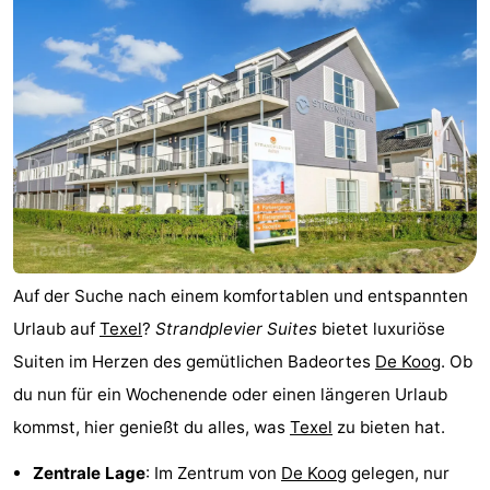
Koog
Oudeschild
-
De
-
Waal
Oosterend
Natur
Schönste
Aussichtspunkte
Übernachten
Appartements
Auf der Suche nach einem komfortablen und entspannten
-
Urlaub auf
Texel
?
Strandplevier Suites
bietet luxuriöse
Suiten im Herzen des gemütlichen Badeortes
De Koog
. Ob
Bosch
-
du nun für ein Wochenende oder einen längeren Urlaub
en
De
-
kommst, hier genießt du alles, was
Texel
zu bieten hat.
Zee
Vlijt
Hoeve
-
Zentrale Lage
: Im Zentrum von
De Koog
gelegen, nur