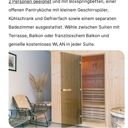
2 Personen geeignet
und mit Boxspringbetten, einer
Krim
EuroParcs
-
offenen Pantryküche mit kleinem Geschirrspüler,
Kühlschrank und Gefrierfach sowie einem separaten
Texel
Kustpark
-
Badezimmer ausgestattet. Wähle zwischen Suiten mit
Texel
Sluftervallei
-
Terrasse, Balkon oder französischem Balkon und
genieße kostenloses WLAN in jeder Suite.
Strandhuys
-
Villapark
-
Residentie
Villapark
Hotels
Texel
Vogelmient
Zimmer
(mit
Lastminutes
Frühstück)
Strand
Sehen