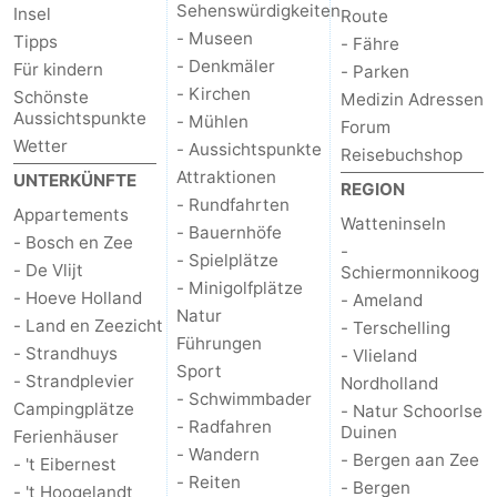
Sehenswürdigkeiten
Insel
Route
- Museen
Tipps
- Fähre
- Denkmäler
Für kindern
- Parken
- Kirchen
Schönste
Medizin Adressen
Aussichtspunkte
- Mühlen
Forum
Wetter
- Aussichtspunkte
Reisebuchshop
Attraktionen
UNTERKÜNFTE
REGION
- Rundfahrten
Appartements
Watteninseln
- Bauernhöfe
- Bosch en Zee
-
- Spielplätze
- De Vlijt
Schiermonnikoog
- Minigolfplätze
- Hoeve Holland
- Ameland
Natur
- Land en Zeezicht
- Terschelling
Führungen
- Strandhuys
- Vlieland
Sport
- Strandplevier
Nordholland
- Schwimmbader
Campingplätze
- Natur Schoorlse
- Radfahren
Duinen
Ferienhäuser
- Wandern
- Bergen aan Zee
- 't Eibernest
- Reiten
- Bergen
- 't Hoogelandt