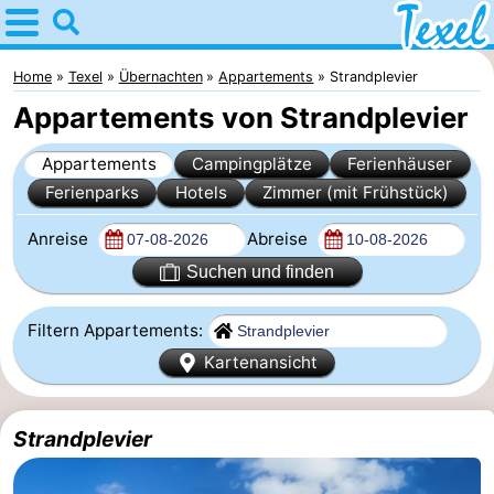
Home
Texel
Home
Texel
Übernachten
Appartements
Strandplevier
Appartements von Strandplevier
Tipps
Appartements
Campingplätze
Ferienhäuser
Für
Ferienparks
Hotels
Zimmer (mit Frühstück)
kindern
Dorfer
Anreise
Abreise
-
Suchen und finden
Den
-
Filtern Appartements:
Kartenansicht
Burg
Den
-
Hoorn
De
-
Strandplevier
Cocksdorp
De
-