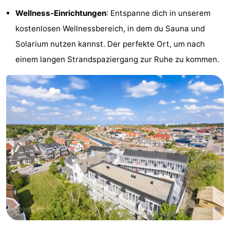
Wellness-Einrichtungen
: Entspanne dich in unserem
&
-
kostenlosen Wellnessbereich, in dem du Sauna und
tun
Museen
-
Solarium nutzen kannst. Der perfekte Ort, um nach
einem langen Strandspaziergang zur Ruhe zu kommen.
Denkmäler
-
Kirchen
-
Mühlen
-
Aussichtspunkte
Attraktionen
-
Rundfahrten
-
Bauernhöfe
-
Spielplätze
-