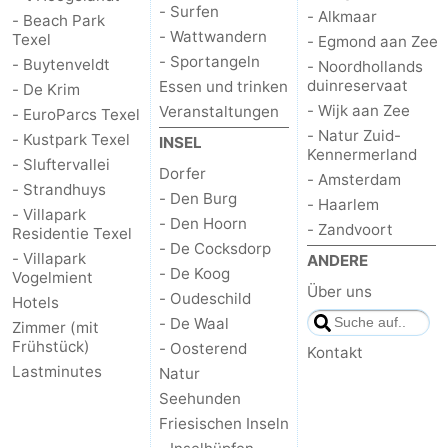
- Surfen
- Alkmaar
- Beach Park
- Wattwandern
Texel
- Egmond aan Zee
- Sportangeln
- Buytenveldt
- Noordhollands
duinreservaat
Essen und trinken
- De Krim
- Wijk aan Zee
Veranstaltungen
- EuroParcs Texel
- Natur Zuid-
- Kustpark Texel
INSEL
Kennermerland
- Sluftervallei
Dorfer
- Amsterdam
- Strandhuys
- Den Burg
- Haarlem
- Villapark
- Den Hoorn
- Zandvoort
Residentie Texel
- De Cocksdorp
- Villapark
ANDERE
- De Koog
Vogelmient
Über uns
- Oudeschild
Hotels
- De Waal
Zimmer (mit
Frühstück)
- Oosterend
Kontakt
Lastminutes
Natur
Seehunden
Friesischen Inseln