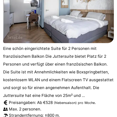
Sportangeln
Seehunden
Essen
und
Veranstaltungen
trinken
Praktisch
Eine schön eingerichtete Suite für 2 Personen mit
Forum
französischem Balkon Die
Juttersuite
bietet Platz für 2
Personen und verfügt über einen französischen Balkon.
Route
Die Suite ist mit Annehmlichkeiten wie Boxspringbetten,
-
kostenlosem WLAN und einem Flatscreen TV ausgestattet
und sorgt so für einen angenehmen Aufenthalt. Die
Fähre
-
Juttersuite
hat eine Fläche von 25m² und ...
Preisangaben: Ab €528
.
Parken
Inselhüpfen
(Nebensaison)
pro Woche
Max. 2 personen.
Reisebuchshop
Strandentfernung
: ±800 m.