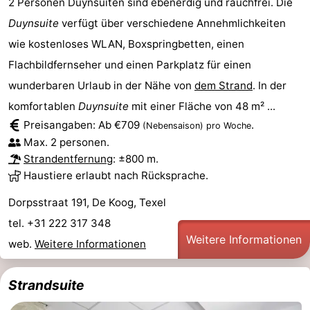
2 Personen Duynsuiten sind ebenerdig und rauchfrei. Die
Duynsuite
verfügt über verschiedene Annehmlichkeiten
wie kostenloses WLAN, Boxspringbetten, einen
Flachbildfernseher und einen Parkplatz für einen
wunderbaren Urlaub in der Nähe von
dem Strand
. In der
komfortablen
Duynsuite
mit einer Fläche von 48 m² ...
Preisangaben: Ab €709
.
(Nebensaison)
pro Woche
Max. 2 personen.
Strandentfernung
: ±800 m.
Haustiere erlaubt nach Rücksprache.
Dorpsstraat 191, De Koog, Texel
tel. +31 222 317 348
Weitere Informationen
web.
Weitere Informationen
Strandsuite