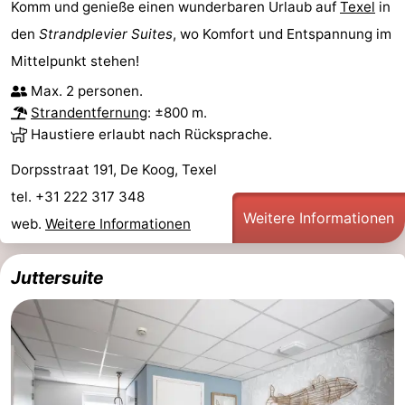
Komm und genieße einen wunderbaren Urlaub auf
Texel
in
Minigolfplätze
Natur
den
Strandplevier Suites
, wo Komfort und Entspannung im
Mittelpunkt stehen!
Führungen
Max. 2 personen.
Sport
Strandentfernung
: ±800 m.
Haustiere erlaubt nach Rücksprache.
-
Dorpsstraat 191, De Koog, Texel
Schwimmbader
-
tel. +31 222 317 348
Weitere Informationen
web.
Weitere Informationen
Radfahren
-
Wandern
-
Juttersuite
Reiten
-
Surfen
-
Wattwandern
-