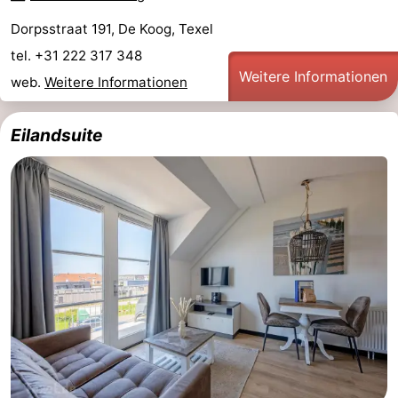
Dorpsstraat 191, De Koog, Texel
Medizin
tel. +31 222 317 348
Adressen
Region
Weitere Informationen
web.
Weitere Informationen
Watteninseln
Eilandsuite
-
Schiermonnikoog
-
Ameland
-
Terschelling
-
Vlieland
Nordholland
-
Natur
-