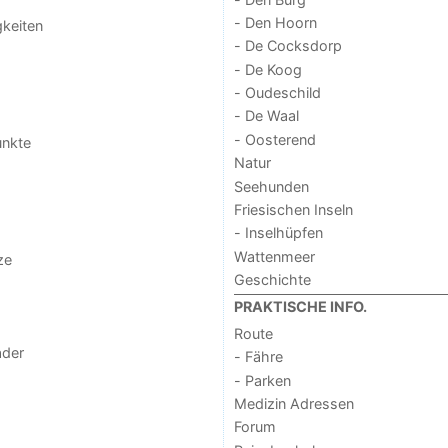
- Den Hoorn
keiten
- De Cocksdorp
- De Koog
- Oudeschild
- De Waal
- Oosterend
unkte
Natur
Seehunden
Friesischen Inseln
- Inselhüpfen
Wattenmeer
ze
Geschichte
PRAKTISCHE INFO.
Route
der
- Fähre
- Parken
Medizin Adressen
Forum