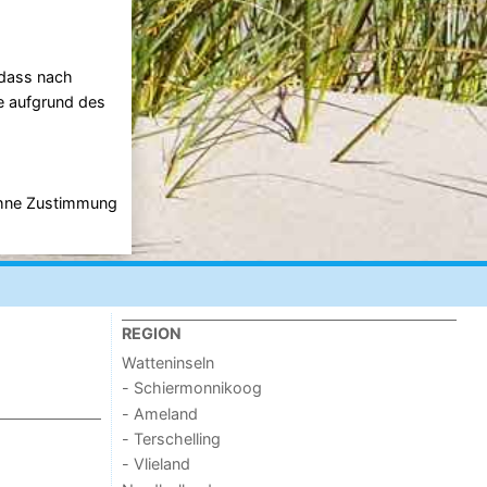
 dass nach
ie aufgrund des
 ohne Zustimmung
REGION
Watteninseln
- Schiermonnikoog
- Ameland
- Terschelling
- Vlieland