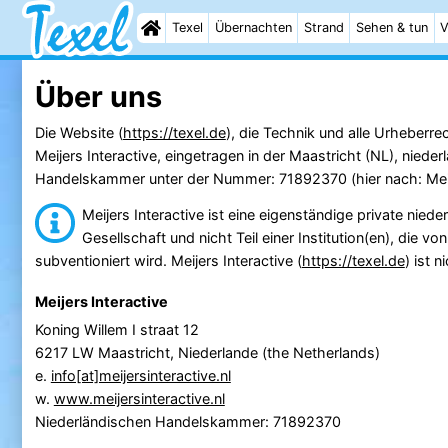
Texel
Übernachten
Strand
Sehen & tun
V
Über uns
Die Website (
https://texel.de
), die Technik und alle Urheberr
Meijers Interactive, eingetragen in der Maastricht (NL), niede
Handelskammer unter der Nummer: 71892370 (hier nach: Meije
Meijers Interactive ist eine eigenständige private niede
Gesellschaft und nicht Teil einer Institution(en), die vo
subventioniert wird. Meijers Interactive (
https://texel.de
) ist 
Meijers Interactive
Koning Willem I straat 12
6217 LW Maastricht, Niederlande (the Netherlands)
e.
info[at]meijersinteractive.nl
w.
www.meijersinteractive.nl
Niederländischen Handelskammer: 71892370