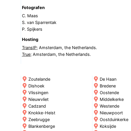
Fotografen
C. Maas
S. van Sparrentak
P. Spijkers
Hosting
TransIP
; Amsterdam, the Netherlands.
True
; Amsterdam, the Netherlands.
Zoutelande
De Haan
Dishoek
Bredene
Vlissingen
Oostende
Nieuwvliet
Middelkerke
Cadzand
Westende
Knokke-Heist
Nieuwpoort
Zeebrugge
Oostduinkerke
Blankenberge
Koksijde