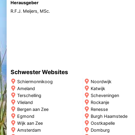
Herausgeber
R.F.J. Meijers, MSc.
Schwester Websites
Schiermonnikoog
Noordwijk
Ameland
Katwijk
Terschelling
Scheveningen
Vlieland
Rockanje
Bergen aan Zee
Renesse
Egmond
Burgh Haamstede
Wijk aan Zee
Oostkapelle
Amsterdam
Domburg