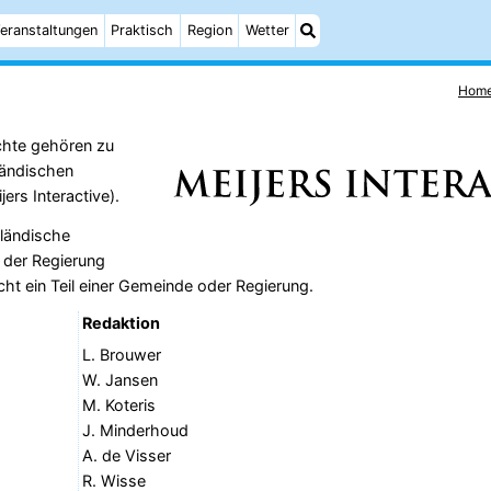
eranstaltungen
Praktisch
Region
Wetter
Hom
echte gehören zu
rländischen
rs Interactive).
rländische
n der Regierung
nicht ein Teil einer Gemeinde oder Regierung.
Redaktion
L. Brouwer
W. Jansen
M. Koteris
J. Minderhoud
A. de Visser
R. Wisse