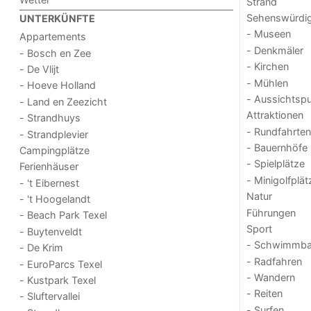
Strand
Sehenswürdig
UNTERKÜNFTE
- Museen
Appartements
- Denkmäler
- Bosch en Zee
- Kirchen
- De Vlijt
- Mühlen
- Hoeve Holland
- Aussichtsp
- Land en Zeezicht
Attraktionen
- Strandhuys
- Rundfahrten
- Strandplevier
- Bauernhöfe
Campingplätze
- Spielplätze
Ferienhäuser
- Minigolfplät
- 't Eibernest
Natur
- 't Hoogelandt
Führungen
- Beach Park Texel
Sport
- Buytenveldt
- Schwimmba
- De Krim
- Radfahren
- EuroParcs Texel
- Wandern
- Kustpark Texel
- Reiten
- Sluftervallei
- Surfen