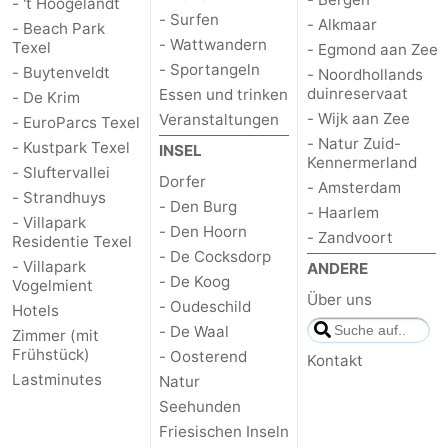
- 't Hoogelandt
- Surfen
- Alkmaar
- Beach Park
- Wattwandern
Texel
- Egmond aan Zee
- Sportangeln
- Buytenveldt
- Noordhollands
duinreservaat
Essen und trinken
- De Krim
- Wijk aan Zee
Veranstaltungen
- EuroParcs Texel
- Natur Zuid-
- Kustpark Texel
INSEL
Kennermerland
- Sluftervallei
Dorfer
- Amsterdam
- Strandhuys
- Den Burg
- Haarlem
- Villapark
- Den Hoorn
- Zandvoort
Residentie Texel
- De Cocksdorp
- Villapark
ANDERE
- De Koog
Vogelmient
Über uns
- Oudeschild
Hotels
- De Waal
Zimmer (mit
Frühstück)
- Oosterend
Kontakt
Lastminutes
Natur
Seehunden
Friesischen Inseln