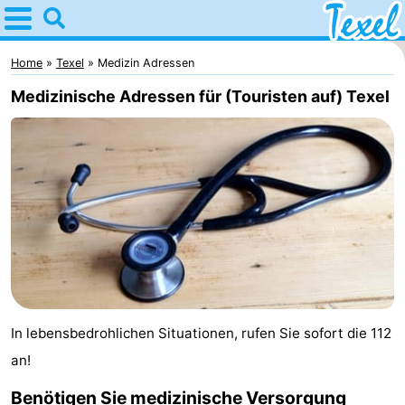
Home
Texel
Home
Texel
Medizin Adressen
Medizinische Adressen für (Touristen auf) Texel
Tipps
Für
kindern
Dorfer
-
Den
-
Burg
Den
-
In lebensbedrohlichen Situationen, rufen Sie sofort die 112
Hoorn
De
-
an!
Cocksdorp
De
-
Benötigen Sie medizinische Versorgung