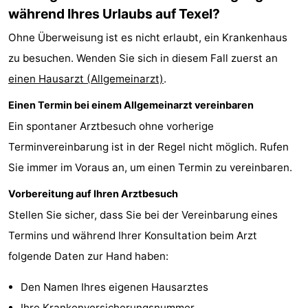
während Ihres Urlaubs auf Texel?
Koog
Oudeschild
-
Ohne Überweisung ist es nicht erlaubt, ein Krankenhaus
De
-
zu besuchen. Wenden Sie sich in diesem Fall zuerst an
einen Hausarzt (Allgemeinarzt)
Waal
Oosterend
Natur
.
Einen Termin bei einem Allgemeinarzt vereinbaren
Schönste
Ein spontaner Arztbesuch ohne vorherige
Aussichtspunkte
Übernachten
Terminvereinbarung ist in der Regel nicht möglich. Rufen
Sie immer im Voraus an, um einen Termin zu vereinbaren.
Appartements
Vorbereitung auf Ihren Arztbesuch
-
Stellen Sie sicher, dass Sie bei der Vereinbarung eines
Bosch
-
Termins und während Ihrer Konsultation beim Arzt
folgende Daten zur Hand haben:
en
De
-
Den Namen Ihres eigenen Hausarztes
Zee
Vlijt
Hoeve
-
Ihre Krankenversicherungsnummer