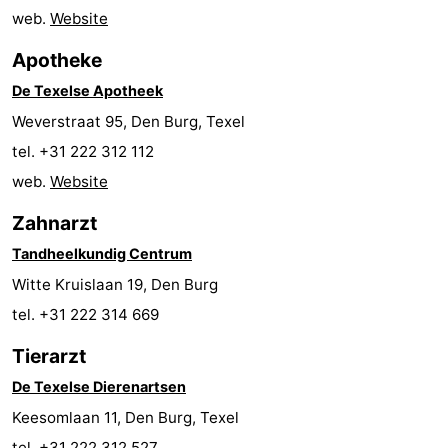
web.
Website
Krim
EuroParcs
-
Apotheke
Texel
Kustpark
-
De Texelse Apotheek
Texel
Sluftervallei
-
Weverstraat 95, Den Burg, Texel
tel. +31 222 312 112
Strandhuys
-
web.
Website
Villapark
-
Zahnarzt
Residentie
Villapark
Hotels
Tandheelkundig Centrum
Witte Kruislaan 19, Den Burg
Texel
Vogelmient
Zimmer
tel. +31 222 314 669
(mit
Lastminutes
Tierarzt
De Texelse Dierenartsen
Frühstück)
Strand
Keesomlaan 11, Den Burg, Texel
Sehen
tel. +31 222 312 527