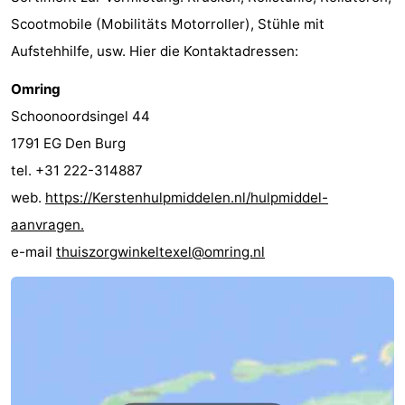
Scootmobile (Mobilitäts Motorroller), Stühle mit
Schoorlse
Bergen
-
Aufstehhilfe, usw. Hier die Kontaktadressen:
Duinen
aan
Bergen
-
Omring
Schoonoordsingel 44
Zee
Alkmaar
-
1791 EG Den Burg
Egmond
-
tel. +31 222-314887
web.
https://Kerstenhulpmiddelen.nl/hulpmiddel-
aan
Noordhollands
-
aanvragen.
Zee
duinreservaat
Wijk
-
e-mail
thuiszorgwinkeltexel@omring.nl
aan
Natur
-
Zee
Zuid-
Amsterdam
-
Kennermerland
Haarlem
-
Zandvoort
Wetter