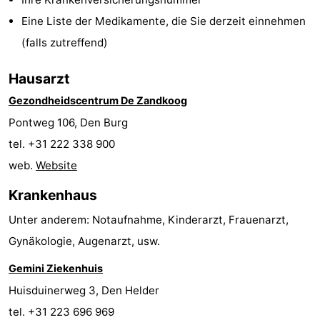
Holland
Land
-
Eine Liste der Medikamente, die Sie derzeit einnehmen
(falls zutreffend)
en
Strandhuys
-
Hausarzt
Zeezicht
Strandplevier
Campingplätze
Gezondheidscentrum De Zandkoog
Ferienhäuser
Pontweg 106, Den Burg
tel. +31 222 338 900
-
web.
Website
't
-
Krankenhaus
Eibernest
't
-
Unter anderem: Notaufnahme, Kinderarzt, Frauenarzt,
Gynäkologie, Augenarzt, usw.
Hoogelandt
Beach
-
Gemini Ziekenhuis
Park
Buytenveldt
-
Huisduinerweg 3, Den Helder
Texel
De
-
tel. +31 223 696 969