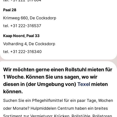
Medizin
Paal 28
Krimweg 660, De Cocksdorp
Adressen
Region
tel. +31 222-316537
Watteninseln
Kaap Noord, Paal 33
Volharding 4, De Cocksdorp
-
tel. +31 222-316340
Schiermonnikoog
-
Ameland
-
Wir möchten gerne einen Rollstuhl mieten für
1 Woche. Können Sie uns sagen, wo wir
Terschelling
-
diesen in (der Umgebung von)
Texel
mieten
können.
Vlieland
Nordholland
Suchen Sie ein Pflegehilfsmittel für ein paar Tage, Wochen
-
oder Monate? Hulpmiddelen Centrum haben ein breites
Natur
-
Sortiment zur Vermietung: Krücken, Rollstühle, Rollatoren,