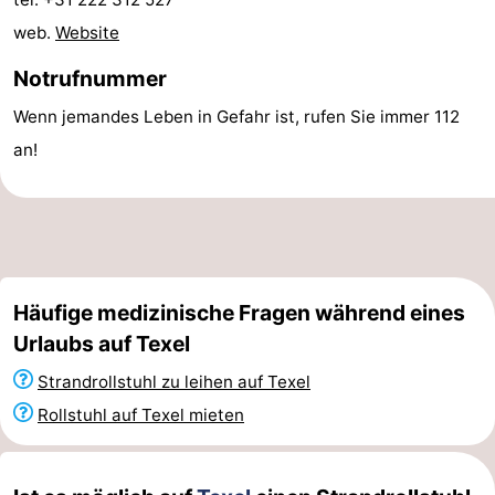
web.
Website
&
-
Notrufnummer
tun
Museen
-
Wenn jemandes Leben in Gefahr ist, rufen Sie immer 112
Denkmäler
-
an!
Kirchen
-
Mühlen
-
Aussichtspunkte
Attraktionen
Häufige medizinische Fragen während eines
-
Urlaubs auf Texel
Strandrollstuhl zu leihen auf Texel
Rundfahrten
-
Rollstuhl auf Texel mieten
Bauernhöfe
-
Spielplätze
-