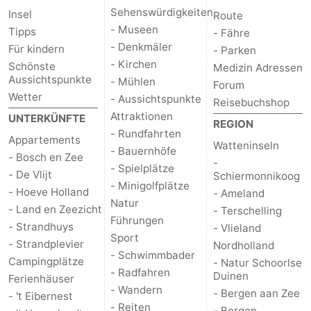
Sehenswürdigkeiten
Insel
Route
- Museen
Tipps
- Fähre
- Denkmäler
Für kindern
- Parken
- Kirchen
Schönste
Medizin Adressen
Aussichtspunkte
- Mühlen
Forum
Wetter
- Aussichtspunkte
Reisebuchshop
Attraktionen
UNTERKÜNFTE
REGION
- Rundfahrten
Appartements
Watteninseln
- Bauernhöfe
- Bosch en Zee
-
- Spielplätze
- De Vlijt
Schiermonnikoog
- Minigolfplätze
- Hoeve Holland
- Ameland
Natur
- Land en Zeezicht
- Terschelling
Führungen
- Strandhuys
- Vlieland
Sport
- Strandplevier
Nordholland
- Schwimmbader
Campingplätze
- Natur Schoorlse
- Radfahren
Duinen
Ferienhäuser
- Wandern
- Bergen aan Zee
- 't Eibernest
- Reiten
- Bergen