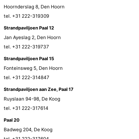
Hoornderslag 8, Den Hoorn
Sportangeln
Seehunden
tel. +31 222-319309
Essen
Strandpaviljoen Paal 12
Jan Ayeslag 2, Den Hoorn
und
Veranstaltungen
tel. +31 222-319737
trinken
Praktisch
Strandpaviljoen Paal 15
Forum
Fonteinsweg 5, Den Hoorn
tel. +31 222-314847
Route
Strandpaviljoen aan Zee, Paal 17
-
Ruyslaan 94-98, De Koog
tel. +31 222-317614
Fähre
-
Paal 20
Parken
Inselhüpfen
Badweg 204, De Koog
Reisebuchshop
tel. +31 222-317604