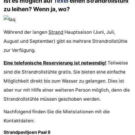
Ist es möglich auf
Texel
einen Strandrollstuhl
zu leihen? Wenn ja, wo?
Minigolfplätze
Natur
Führungen
Während der langen
Strand
Hauptsaison (Juni, Juli,
Sport
August und September) gibt es mehrere Strandrollstühle
zur Verfügung.
-
Eine telefonische Reservierung ist notwendig!
Teilweise
Schwimmbader
-
sind die Strandrollstühle gratis. Sie bieten eine einfache
Radfahren
-
Möglichkeit direkt bis zum Wasser zu gelangen. Dies ist
aber nur mit Hilfe einer weiteren Person möglich, denn die
Wandern
-
Strandrollstühle müssen geschoben werden.
Reiten
-
Nachfolgend finden Sie die Mietstationen mit die
Surfen
-
Kontaktdaten:
Wattwandern
-
Strandpaviljoen Paal 9