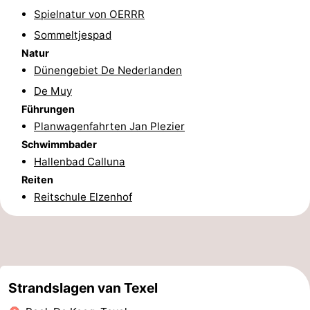
Spielnatur von OERRR
Minigolfplätze
Natur
Sommeltjespad
Führungen
Natur
Dünengebiet De Nederlanden
Sport
De Muy
Führungen
-
Planwagenfahrten Jan Plezier
Schwimmbader
Schwimmbader
-
Hallenbad Calluna
Radfahren
-
Reiten
Reitschule Elzenhof
Wandern
-
Reiten
-
Surfen
-
Strandslagen van Texel
Wattwandern
-