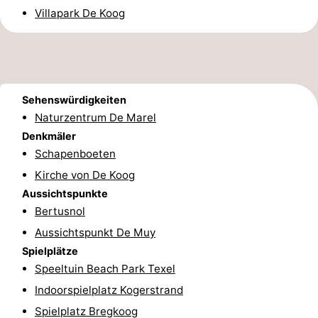
Villapark De Koog
&
-
tun
Museen
-
Denkmäler
-
Sehenswürdigkeiten
Kirchen
-
Naturzentrum De Marel
Denkmäler
Mühlen
-
Schapenboeten
Kirche von De Koog
Aussichtspunkte
Attraktionen
Aussichtspunkte
Bertusnol
-
Aussichtspunkt De Muy
Rundfahrten
-
Spielplätze
Speeltuin Beach Park Texel
Bauernhöfe
-
Indoorspielplatz Kogerstrand
Spielplätze
-
Spielplatz Bregkoog