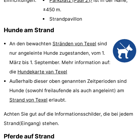
Einrichtungen:
Parkplatz
(Paal 21)
ist in der Nähe;
Koog
Oudeschild
-
±450 m.
Strandpavillon
De
-
Hunde am Strand
Waal
Oosterend
Natur
An den bewachten
Stränden von Texel
sind
Schönste
nur angeleinte Hunde zugestanden, vom 1.
März bis 1. September. Mehr information auf:
Aussichtspunkte
Übernachten
die
Hundekarte van Texel
Appartements
Außerhalb dieser oben genannten Zeitperioden sind
Hunde (sowohl freilaufende als auch angeleint) am
-
Strand von Texel
erlaubt.
Bosch
-
Achten Sie gut auf die Informationsschilder, die bei jedem
en
De
-
Strand(Eingang) stehen.
Zee
Vlijt
Hoeve
-
Pferde auf Strand