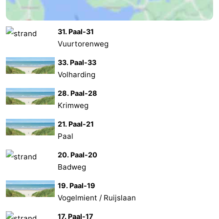
Medizin
31. Paal-31
Adressen
Region
Vuurtorenweg
Watteninseln
33. Paal-33
Volharding
-
28. Paal-28
Krimweg
Schiermonnikoog
-
21. Paal-21
Ameland
-
Paal
Terschelling
-
20. Paal-20
Badweg
Vlieland
Nordholland
19. Paal-19
-
Vogelmient / Ruijslaan
Natur
-
17. Paal-17