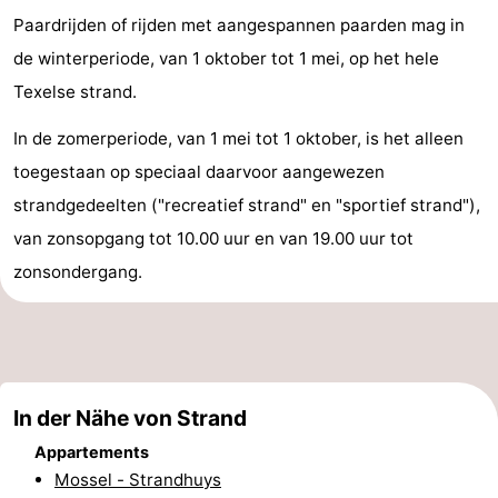
Paardrijden of rijden met aangespannen paarden mag in
Holland
Land
-
de winterperiode, van 1 oktober tot 1 mei, op het hele
en
Strandhuys
-
Texelse strand.
Zeezicht
Strandplevier
Campingplätze
In de zomerperiode, van 1 mei tot 1 oktober, is het alleen
toegestaan op speciaal daarvoor aangewezen
Ferienhäuser
strandgedeelten ("recreatief strand" en "sportief strand"),
-
van zonsopgang tot 10.00 uur en van 19.00 uur tot
zonsondergang.
't
-
Eibernest
't
-
Hoogelandt
Beach
-
In der Nähe von Strand
Park
Buytenveldt
-
Appartements
Texel
De
-
Mossel - Strandhuys