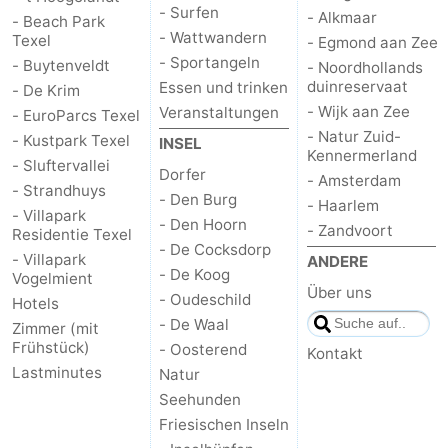
- Surfen
- Alkmaar
- Beach Park
- Wattwandern
Texel
- Egmond aan Zee
- Sportangeln
- Buytenveldt
- Noordhollands
duinreservaat
Essen und trinken
- De Krim
- Wijk aan Zee
Veranstaltungen
- EuroParcs Texel
- Natur Zuid-
- Kustpark Texel
INSEL
Kennermerland
- Sluftervallei
Dorfer
- Amsterdam
- Strandhuys
- Den Burg
- Haarlem
- Villapark
- Den Hoorn
- Zandvoort
Residentie Texel
- De Cocksdorp
- Villapark
ANDERE
- De Koog
Vogelmient
Über uns
- Oudeschild
Hotels
- De Waal
Zimmer (mit
Frühstück)
- Oosterend
Kontakt
Lastminutes
Natur
Seehunden
Friesischen Inseln