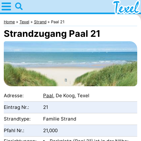
Home
Texel
Home
Texel
Strand
Paal 21
Strandzugang Paal 21
Tipps
Für
kindern
Dorfer
-
Den
-
Adresse:
Paal
, De Koog, Texel
Burg
Den
-
Eintrag Nr.:
21
Strandtype:
Familie Strand
Hoorn
De
-
Pfahl Nr.:
21,000
Cocksdorp
De
-