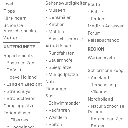
Sehenswürdigkeiten
Insel
Route
- Museen
Tipps
- Fähre
- Denkmäler
Für kindern
- Parken
- Kirchen
Schönste
Medizin Adressen
Aussichtspunkte
- Mühlen
Forum
Wetter
- Aussichtspunkte
Reisebuchshop
Attraktionen
UNTERKÜNFTE
REGION
- Rundfahrten
Appartements
Watteninseln
- Bauernhöfe
- Bosch en Zee
-
- Spielplätze
- De Vlijt
Schiermonnikoog
- Minigolfplätze
- Hoeve Holland
- Ameland
Natur
- Land en Zeezicht
- Terschelling
Führungen
- Strandhuys
- Vlieland
Sport
- Strandplevier
Nordholland
- Schwimmbader
Campingplätze
- Natur Schoorlse
- Radfahren
Duinen
Ferienhäuser
- Wandern
- Bergen aan Zee
- 't Eibernest
- Reiten
- Bergen
- 't Hoogelandt