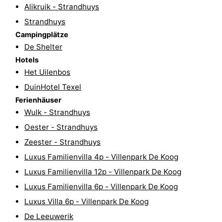
Alikruik - Strandhuys
Krim
EuroParcs
-
Strandhuys
Campingplätze
Texel
Kustpark
-
De Shelter
Texel
Sluftervallei
-
Hotels
Het Uilenbos
Strandhuys
-
DuinHotel Texel
Ferienhäuser
Villapark
-
Wulk - Strandhuys
Residentie
Villapark
Hotels
Oester - Strandhuys
Zeester - Strandhuys
Texel
Vogelmient
Zimmer
Luxus Familienvilla 4p - Villenpark De Koog
(mit
Lastminutes
Luxus Familienvilla 12p - Villenpark De Koog
Luxus Familienvilla 6p - Villenpark De Koog
Frühstück)
Strand
Luxus Villa 6p - Villenpark De Koog
Sehen
De Leeuwerik