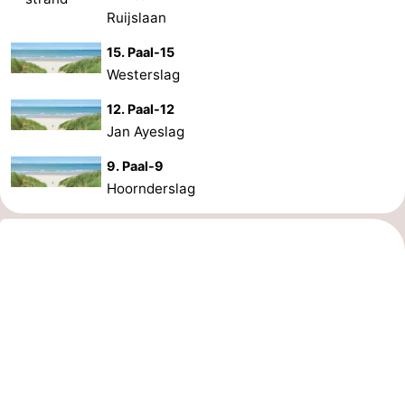
Ruijslaan
Schoorlse
Bergen
-
15. Paal-15
Westerslag
Duinen
aan
Bergen
-
12. Paal-12
Zee
Alkmaar
-
Jan Ayeslag
Egmond
-
9. Paal-9
Hoornderslag
aan
Noordhollands
-
Zee
duinreservaat
Wijk
-
aan
Natur
-
Zee
Zuid-
Amsterdam
-
Kennermerland
Haarlem
-
Zandvoort
Wetter