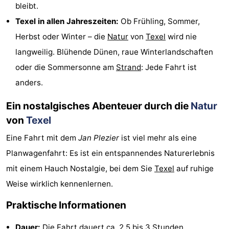
bleibt.
Krim
EuroParcs
-
Texel in allen Jahreszeiten:
Ob Frühling, Sommer,
Herbst oder Winter – die
Natur
von
Texel
wird nie
Texel
Kustpark
-
langweilig. Blühende Dünen, raue Winterlandschaften
Texel
Sluftervallei
-
oder die Sommersonne am
Strand
: Jede Fahrt ist
anders.
Strandhuys
-
Ein nostalgisches Abenteuer durch die
Natur
Villapark
-
von
Texel
Residentie
Villapark
Hotels
Eine Fahrt mit dem
Jan Plezier
ist viel mehr als eine
Texel
Vogelmient
Zimmer
Planwagenfahrt: Es ist ein entspannendes Naturerlebnis
mit einem Hauch Nostalgie, bei dem Sie
Texel
auf ruhige
(mit
Lastminutes
Weise wirklich kennenlernen.
Frühstück)
Strand
Praktische Informationen
Sehen
Dauer:
Die Fahrt dauert ca. 2,5 bis 3 Stunden.