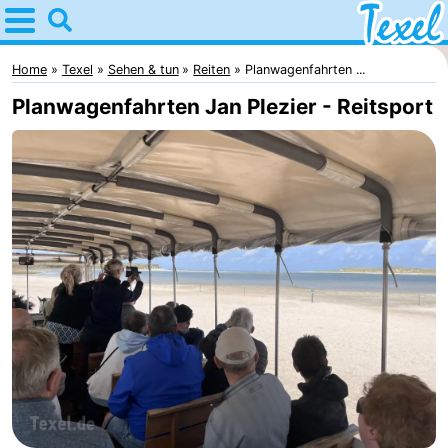
Home
Texel
Home
Texel
Sehen & tun
Reiten
Planwagenfahrten ...
Planwagenfahrten Jan Plezier - Reitsport
Tipps
Für
kindern
Dorfer
-
Den
-
Burg
Den
-
Hoorn
De
-
Cocksdorp
De
-