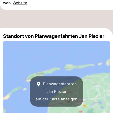
web.
Website
Minigolfplätze
Natur
Führungen
Sport
Standort von Planwagenfahrten Jan Plezier
-
Schwimmbader
-
Radfahren
-
Wandern
-
Planwagenfahrten
Reiten
-
Jan Plezier
auf der Karte anzeigen
Surfen
-
Wattwandern
-