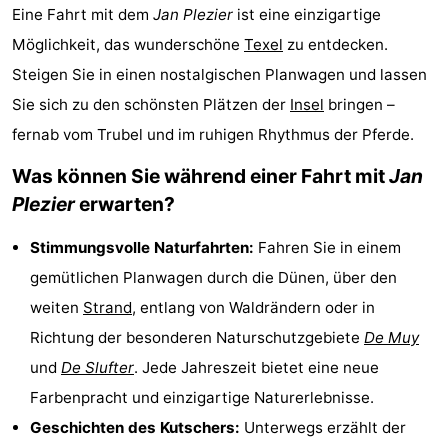
Eine Fahrt mit dem
Jan Plezier
ist eine einzigartige
Koog
Oudeschild
-
Möglichkeit, das wunderschöne
Texel
zu entdecken.
De
-
Steigen Sie in einen nostalgischen Planwagen und lassen
Sie sich zu den schönsten Plätzen der
Insel
bringen –
Waal
Oosterend
Natur
fernab vom Trubel und im ruhigen Rhythmus der Pferde.
Schönste
Was können Sie während einer Fahrt mit
Jan
Plezier
erwarten?
Aussichtspunkte
Übernachten
Stimmungsvolle Naturfahrten:
Fahren Sie in einem
Appartements
gemütlichen Planwagen durch die Dünen, über den
-
weiten
Strand
, entlang von Waldrändern oder in
Richtung der besonderen Naturschutzgebiete
De Muy
Bosch
-
und
De Slufter
. Jede Jahreszeit bietet eine neue
en
De
-
Farbenpracht und einzigartige Naturerlebnisse.
Geschichten des Kutschers:
Unterwegs erzählt der
Zee
Vlijt
Hoeve
-