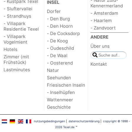
- Natur Zuid-
- Kustpark Texel
INSEL
Kennermerland
- Sluftervallei
Dorfer
Kontakt
- Amsterdam
- Strandhuys
- Den Burg
- Haarlem
- Villapark
- Den Hoorn
- Zandvoort
Residentie Texel
- De Cocksdorp
- Villapark
ANDERE
- De Koog
Vogelmient
Über uns
- Oudeschild
Hotels
- De Waal
Zimmer (mit
Frühstück)
- Oosterend
Kontakt
Lastminutes
Natur
Seehunden
Friesischen Inseln
- Inselhüpfen
Wattenmeer
Geschichte
nutzungsbedingungen
|
datenschutzerklärung
|
copyright © 1998 -
2026 Texel.de
™