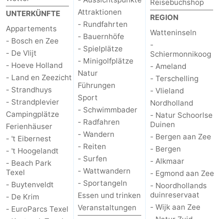
Reisebuchshop
Attraktionen
UNTERKÜNFTE
REGION
Schoorlse
Bergen
-
- Rundfahrten
Appartements
Watteninseln
- Bauernhöfe
- Bosch en Zee
Duinen
aan
Bergen
-
-
- Spielplätze
- De Vlijt
Schiermonnikoog
- Minigolfplätze
Zee
Alkmaar
-
- Hoeve Holland
- Ameland
Natur
- Land en Zeezicht
- Terschelling
Egmond
-
Führungen
- Strandhuys
- Vlieland
Sport
- Strandplevier
Nordholland
aan
Noordhollands
-
- Schwimmbader
Campingplätze
- Natur Schoorlse
- Radfahren
Duinen
Ferienhäuser
Zee
duinreservaat
Wijk
-
- Wandern
- Bergen aan Zee
- 't Eibernest
- Reiten
- Bergen
- 't Hoogelandt
aan
Natur
-
- Surfen
- Alkmaar
- Beach Park
- Wattwandern
Texel
Zee
Zuid-
Amsterdam
-
- Egmond aan Zee
- Sportangeln
- Buytenveldt
- Noordhollands
duinreservaat
Kennermerland
Haarlem
-
Essen und trinken
- De Krim
- Wijk aan Zee
Veranstaltungen
- EuroParcs Texel
Zandvoort
Wetter