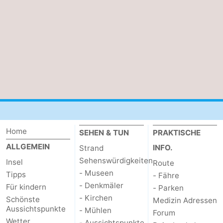
Medizin
Adressen
Region
Watteninseln
-
Schiermonnikoog
-
Ameland
-
Home
SEHEN & TUN
PRAKTISCHE
ALLGEMEIN
INFO.
Strand
Terschelling
-
Sehenswürdigkeiten
Insel
Route
- Museen
Tipps
Vlieland
Nordholland
- Fähre
- Denkmäler
Für kindern
- Parken
-
- Kirchen
Schönste
Medizin Adressen
Aussichtspunkte
- Mühlen
Forum
Natur
-
Wetter
- Aussichtspunkte