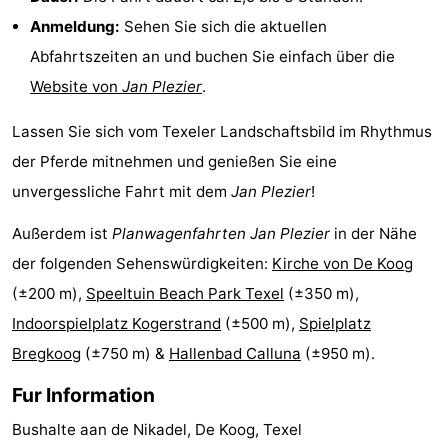
Anmeldung:
Sehen Sie sich die aktuellen
&
-
Abfahrtszeiten an und buchen Sie einfach über die
tun
Museen
-
Website von
Jan Plezier
.
Denkmäler
-
Lassen Sie sich vom Texeler Landschaftsbild im Rhythmus
der Pferde mitnehmen und genießen Sie eine
Kirchen
-
unvergessliche Fahrt mit dem
Jan Plezier
!
Mühlen
-
Außerdem ist
Planwagenfahrten Jan Plezier
in der Nähe
Aussichtspunkte
Attraktionen
der folgenden Sehenswürdigkeiten:
Kirche von De Koog
(±200 m),
Speeltuin Beach Park Texel
(±350 m),
-
Indoorspielplatz Kogerstrand
(±500 m),
Spielplatz
Rundfahrten
-
Bregkoog
(±750 m) &
Hallenbad Calluna
(±950 m).
Bauernhöfe
-
Fur Information
Bushalte aan de Nikadel, De Koog, Texel
Spielplätze
-