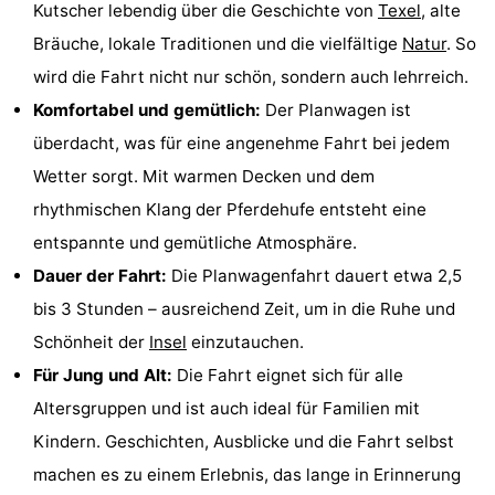
Kutscher lebendig über die Geschichte von
Texel
, alte
Holland
Land
-
Bräuche, lokale Traditionen und die vielfältige
Natur
. So
wird die Fahrt nicht nur schön, sondern auch lehrreich.
en
Strandhuys
-
Komfortabel und gemütlich:
Der Planwagen ist
Zeezicht
Strandplevier
Campingplätze
überdacht, was für eine angenehme Fahrt bei jedem
Wetter sorgt. Mit warmen Decken und dem
Ferienhäuser
rhythmischen Klang der Pferdehufe entsteht eine
-
entspannte und gemütliche Atmosphäre.
Dauer der Fahrt:
Die Planwagenfahrt dauert etwa 2,5
't
-
bis 3 Stunden – ausreichend Zeit, um in die Ruhe und
Eibernest
't
-
Schönheit der
Insel
einzutauchen.
Für Jung und Alt:
Die Fahrt eignet sich für alle
Hoogelandt
Beach
-
Altersgruppen und ist auch ideal für Familien mit
Park
Buytenveldt
-
Kindern. Geschichten, Ausblicke und die Fahrt selbst
machen es zu einem Erlebnis, das lange in Erinnerung
Texel
De
-