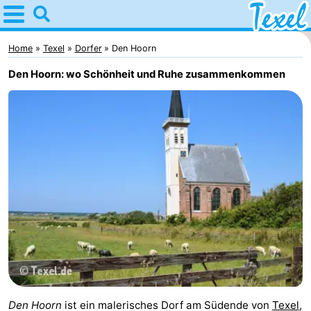
Home
Texel
Home
Texel
Dorfer
Den Hoorn
Den Hoorn: wo Schönheit und Ruhe zusammenkommen
Tipps
Für
kindern
Dorfer
-
Den
-
Burg
Den
-
Hoorn
De
-
Cocksdorp
De
-
Den Hoorn
ist ein malerisches Dorf am Südende von
Texel
,