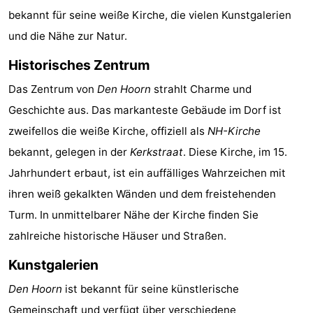
bekannt für seine weiße Kirche, die vielen Kunstgalerien
Koog
Oudeschild
-
und die Nähe zur Natur.
De
-
Historisches Zentrum
Waal
Oosterend
Natur
Das Zentrum von
Den Hoorn
strahlt Charme und
Geschichte aus. Das markanteste Gebäude im Dorf ist
Schönste
zweifellos die weiße Kirche, offiziell als
NH-Kirche
Aussichtspunkte
Übernachten
bekannt, gelegen in der
Kerkstraat
. Diese Kirche, im 15.
Jahrhundert erbaut, ist ein auffälliges Wahrzeichen mit
Appartements
ihren weiß gekalkten Wänden und dem freistehenden
-
Turm. In unmittelbarer Nähe der Kirche finden Sie
zahlreiche historische Häuser und Straßen.
Bosch
-
Kunstgalerien
en
De
-
Den Hoorn
ist bekannt für seine künstlerische
Zee
Vlijt
Hoeve
-
Gemeinschaft und verfügt über verschiedene