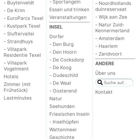
- Sportangeln
- Buytenveldt
- Noordhollands
duinreservaat
Essen und trinken
- De Krim
- Wijk aan Zee
Veranstaltungen
- EuroParcs Texel
- Natur Zuid-
- Kustpark Texel
INSEL
Kennermerland
- Sluftervallei
Dorfer
- Amsterdam
- Strandhuys
- Den Burg
- Haarlem
- Villapark
- Den Hoorn
- Zandvoort
Residentie Texel
- De Cocksdorp
- Villapark
ANDERE
- De Koog
Vogelmient
Über uns
- Oudeschild
Hotels
- De Waal
Zimmer (mit
Frühstück)
- Oosterend
Kontakt
Lastminutes
Natur
Seehunden
Friesischen Inseln
- Inselhüpfen
Wattenmeer
Geschichte