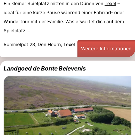
Ein kleiner Spielplatz mitten in den Dünen von
Texel
–
Medizin
ideal für eine kurze Pause während einer Fahrrad- oder
Wandertour mit der Familie. Was erwartet dich auf dem
Adressen
Region
Spielplatz ...
Watteninseln
Rommelpot 23, Den Hoorn, Texel
Weitere Informationen
-
Schiermonnikoog
-
Landgoed de Bonte Belevenis
Ameland
-
Terschelling
-
Vlieland
Nordholland
-
Natur
-