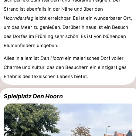
Krim
EuroParcs
-
Strand
ist ebenfalls in der Nähe und über den
Hoornderslag
leicht erreichbar. Es ist ein wunderbarer Ort,
Texel
Kustpark
-
um das Meer zu genießen. Darüber hinaus ist ein Besuch
Texel
Sluftervallei
-
des Dorfes im Frühling sehr schön. Es ist von blühenden
Blumenfeldern umgeben.
Strandhuys
-
Alles in allem ist
Den Hoorn
ein malerisches Dorf voller
Villapark
-
Charme und Kultur, das den Besuchern ein einzigartiges
Erlebnis des texelschen Lebens bietet.
Residentie
Villapark
Hotels
Texel
Vogelmient
Zimmer
Spielplatz Den Hoorn
(mit
Lastminutes
Frühstück)
Strand
Sehen