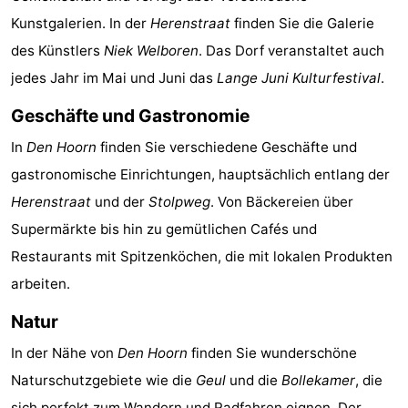
Kunstgalerien. In der
Herenstraat
finden Sie die Galerie
Holland
Land
-
des Künstlers
Niek Welboren
. Das Dorf veranstaltet auch
en
Strandhuys
-
jedes Jahr im Mai und Juni das
Lange Juni Kulturfestival
.
Zeezicht
Strandplevier
Campingplätze
Geschäfte und Gastronomie
Ferienhäuser
In
Den Hoorn
finden Sie verschiedene Geschäfte und
gastronomische Einrichtungen, hauptsächlich entlang der
-
Herenstraat
und der
Stolpweg
. Von Bäckereien über
't
-
Supermärkte bis hin zu gemütlichen Cafés und
Restaurants mit Spitzenköchen, die mit lokalen Produkten
Eibernest
't
-
arbeiten.
Hoogelandt
Beach
-
Natur
Park
Buytenveldt
-
In der Nähe von
Den Hoorn
finden Sie wunderschöne
Naturschutzgebiete wie die
Geul
und die
Bollekamer
, die
Texel
De
-
sich perfekt zum
Wandern
und
Radfahren
eignen. Der