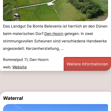
Schoorlse
Bergen
-
Duinen
aan
Bergen
-
Das Landgut De Bonte Belevenis ist herrlich an den Dünen
Zee
Alkmaar
-
beim malerischen Dorf
Den Hoorn
gelegen. In zwei
stimmungsvollen Scheunen sind verschiedene Handwerke
Egmond
-
angesiedelt: Kerzenherstellung, ...
aan
Noordhollands
-
Rommelpot 11, Den Hoorn
Weitere Informationen
Zee
duinreservaat
Wijk
-
web.
Website
aan
Natur
-
Zee
Zuid-
Amsterdam
-
Waterral
Kennermerland
Haarlem
-
Zandvoort
Wetter