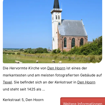
Minigolfplätze
Natur
Führungen
Sport
-
Schwimmbader
-
Radfahren
-
Die
Hervormte Kirche
von
Den Hoorn
ist eines der
Wandern
-
markantesten und am meisten fotografierten Gebäude auf
Reiten
-
Texel
. Sie befindet sich an der
Kerkstraat
in
Den Hoorn
und steht seit 1425 als ...
Surfen
-
Kerkstraat 5, Den Hoorn
Wattwandern
-
Weitere Informationen