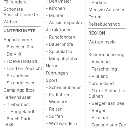
- Denkmäler
Für kindern
- Parken
- Kirchen
Schönste
Medizin Adressen
Aussichtspunkte
- Mühlen
Forum
Wetter
- Aussichtspunkte
Reisebuchshop
Attraktionen
UNTERKÜNFTE
REGION
- Rundfahrten
Appartements
Watteninseln
- Bauernhöfe
- Bosch en Zee
-
- Spielplätze
- De Vlijt
Schiermonnikoog
- Minigolfplätze
- Hoeve Holland
- Ameland
Natur
- Land en Zeezicht
- Terschelling
Führungen
- Strandhuys
- Vlieland
Sport
- Strandplevier
Nordholland
- Schwimmbader
Campingplätze
- Natur Schoorlse
- Radfahren
Duinen
Ferienhäuser
- Wandern
- Bergen aan Zee
- 't Eibernest
- Reiten
- Bergen
- 't Hoogelandt
- Surfen
- Alkmaar
- Beach Park
- Wattwandern
Texel
- Egmond aan Zee