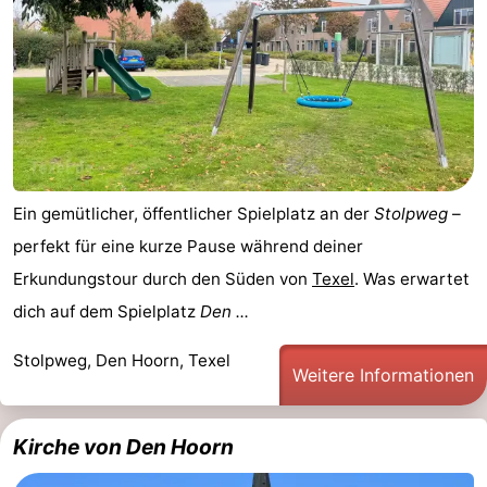
&
-
tun
Museen
-
Denkmäler
-
Kirchen
-
Ein gemütlicher, öffentlicher Spielplatz an der
Stolpweg
–
Mühlen
-
perfekt für eine kurze Pause während deiner
Aussichtspunkte
Attraktionen
Erkundungstour durch den Süden von
Texel
. Was erwartet
dich auf dem Spielplatz
Den ...
-
Stolpweg, Den Hoorn, Texel
Weitere Informationen
Rundfahrten
-
Bauernhöfe
-
Kirche von Den Hoorn
Spielplätze
-