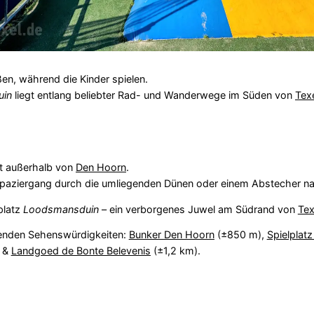
n, während die Kinder spielen.
uin
liegt entlang beliebter Rad- und Wanderwege im Süden von
Tex
kt außerhalb von
Den Hoorn
.
Spaziergang durch die umliegenden Dünen oder einem Abstecher 
platz
Loodsmansduin
– ein verborgenes Juwel am Südrand von
Tex
genden Sehenswürdigkeiten:
Bunker Den Hoorn
(±850 m),
Spielplat
) &
Landgoed de Bonte Belevenis
(±1,2 km).