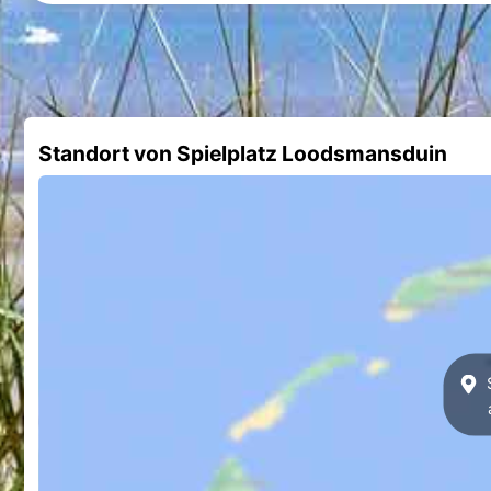
Standort von Spielplatz Loodsmansduin
S