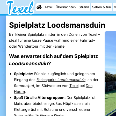
Texel
Übernachten
Strand
Sehen & tun
V
Spielplatz Loodsmansduin
Ein kleiner Spielplatz mitten in den Dünen von
Texel
–
ideal für eine kurze Pause während einer Fahrrad-
oder Wandertour mit der Familie.
Was erwartet dich auf dem Spielplatz
Loodsmansduin
?
Spielplatz:
Für alle zugänglich und gelegen am
Eingang des
Ferienparks
Loodsmansduin
, an der
Rommelpot
, im Südwesten von
Texel
bei
Den
Hoorn
.
Spaß für alle Altersgruppen:
Der Spielplatz ist
klein, aber bietet ein großes Hüpfkissen, ein
Klettergerüst mit Rutsche und verschiedene
Spielgeräte für jüngere Kinder.