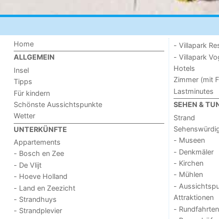
Home
- Villapark Re
- Villapark V
ALLGEMEIN
Hotels
Insel
Zimmer (mit F
Tipps
Lastminutes
Für kindern
Schönste Aussichtspunkte
SEHEN & TU
Wetter
Strand
Sehenswürdig
UNTERKÜNFTE
- Museen
Appartements
- Denkmäler
- Bosch en Zee
- Kirchen
- De Vlijt
- Mühlen
- Hoeve Holland
- Aussichtsp
- Land en Zeezicht
Attraktionen
- Strandhuys
- Rundfahrten
- Strandplevier