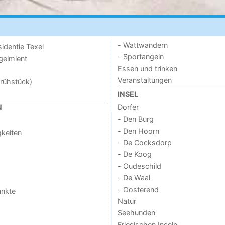
- Wattwandern
sidentie Texel
- Sportangeln
ogelmient
Essen und trinken
Veranstaltungen
rühstück)
INSEL
Dorfer
N
- Den Burg
- Den Hoorn
keiten
- De Cocksdorp
- De Koog
- Oudeschild
- De Waal
- Oosterend
unkte
Natur
Seehunden
Friesischen Inseln