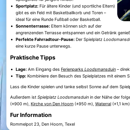
Sportplatz:
Für ältere Kinder (und sportliche Eltern)
gibt es ein Feld mit Basketballkorb und Toren –
ideal für eine Runde Fußball oder Basketball.
Sonnenterrasse:
Eltern können sich auf der
angrenzenden Terrasse entspannen und ein Getränk genieße
Perfekte Fahrradtour-Pause:
Der Spielplatz
Loodsmansd
eine kurze Pause unterwegs.
Praktische Tipps
Lage:
Am Eingang des
Ferienparks
Loodsmansduin
– dire
Tipp:
Kombiniere den Besuch des Spielplatzes mit einem 
Lass die Kinder spielen und tanke selbst Sonne auf dem Spiel
Außerdem ist
Spielplatz Loodsmansduin
in der Nähe der fol
(±900 m),
Kirche von Den Hoorn
(±950 m),
Waterral
(±1,1 km
Fur Information
Rommelpot 23, Den Hoorn, Texel