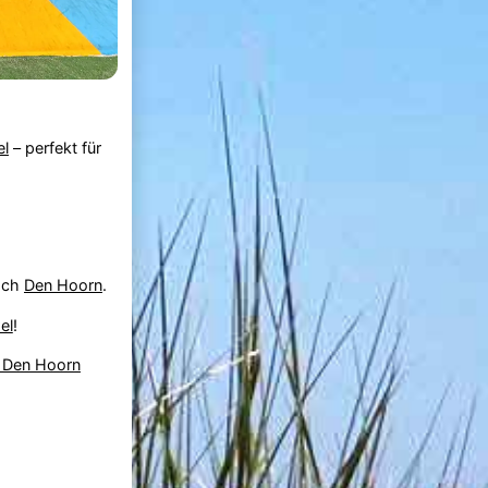
el
– perfekt für
nach
Den Hoorn
.
el
!
z Den Hoorn