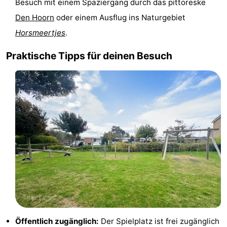
Besuch mit einem Spaziergang durch das pittoreske
Holland
Land
-
Den Hoorn
oder einem Ausflug ins Naturgebiet
Horsmeertjes
.
en
Strandhuys
-
Praktische Tipps für deinen Besuch
Zeezicht
Strandplevier
Campingplätze
Ferienhäuser
-
't
-
Eibernest
't
-
Hoogelandt
Beach
-
Park
Buytenveldt
-
Texel
De
-
Öffentlich zugänglich:
Der Spielplatz ist frei zugänglich