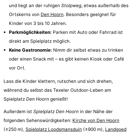
und liegt an der ruhigen
Stolpweg
, etwas außerhalb des
Krim
EuroParcs
-
Ortskerns von
Den Hoorn
. Besonders geeignet für
Texel
Kustpark
-
Kinder von 3 bis 10 Jahren.
Parkmöglichkeiten:
Parken mit Auto oder Fahrrad ist
Texel
Sluftervallei
-
direkt am Spielplatz möglich.
Strandhuys
-
Keine Gastronomie:
Nimm dir selbst etwas zu trinken
oder einen Snack mit – es gibt keinen Kiosk oder Café
Villapark
-
vor Ort.
Residentie
Villapark
Hotels
Lass die Kinder klettern, rutschen und sich drehen,
Texel
Vogelmient
Zimmer
während du selbst das Texeler Outdoor-Leben am
Spielplatz
Den Hoorn
genießt!
(mit
Lastminutes
Außerdem ist
Spielplatz Den Hoorn
in der Nähe der
Frühstück)
Strand
folgenden Sehenswürdigkeiten:
Kirche von Den Hoorn
Sehen
(±250 m),
Spielplatz Loodsmansduin
(±900 m),
Landgoed