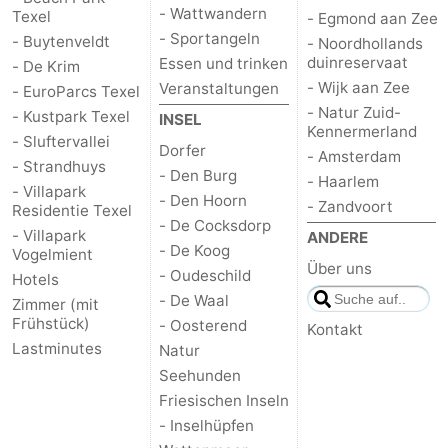
- Wattwandern
Texel
- Egmond aan Zee
- Sportangeln
Schoorlse
Bergen
-
- Buytenveldt
- Noordhollands
duinreservaat
Essen und trinken
- De Krim
Duinen
aan
Bergen
-
- Wijk aan Zee
Veranstaltungen
- EuroParcs Texel
- Natur Zuid-
- Kustpark Texel
INSEL
Zee
Alkmaar
-
Kennermerland
- Sluftervallei
Dorfer
- Amsterdam
- Strandhuys
Egmond
-
- Den Burg
- Haarlem
- Villapark
- Den Hoorn
- Zandvoort
Residentie Texel
aan
Noordhollands
-
- De Cocksdorp
- Villapark
ANDERE
- De Koog
Vogelmient
Zee
duinreservaat
Wijk
-
Über uns
- Oudeschild
Hotels
- De Waal
Zimmer (mit
aan
Natur
-
Frühstück)
- Oosterend
Kontakt
Lastminutes
Natur
Zee
Zuid-
Amsterdam
-
Seehunden
Kennermerland
Haarlem
-
Friesischen Inseln
- Inselhüpfen
Zandvoort
Wetter