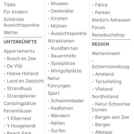
- Museen
Tipps
- Fähre
- Denkmäler
Medizin
Für kindern
- Parken
- Kirchen
Schönste
Medizin Adressen
Adressen
Region
Aussichtspunkte
- Mühlen
Forum
Wetter
- Aussichtspunkte
Reisebuchshop
Watteninseln
Attraktionen
UNTERKÜNFTE
REGION
- Rundfahrten
Appartements
-
Watteninseln
- Bauernhöfe
- Bosch en Zee
-
- Spielplätze
Schiermonnikoog
-
- De Vlijt
Schiermonnikoog
- Minigolfplätze
- Hoeve Holland
- Ameland
Natur
Ameland
-
- Land en Zeezicht
- Terschelling
Führungen
- Strandhuys
- Vlieland
Terschelling
-
Sport
- Strandplevier
Nordholland
- Schwimmbader
Campingplätze
- Natur Schoorlse
Vlieland
Nordholland
- Radfahren
Duinen
Ferienhäuser
- Wandern
- Bergen aan Zee
- 't Eibernest
-
- Reiten
- Bergen
- 't Hoogelandt
- Surfen
- Alkmaar
Natur
-
- Beach Park