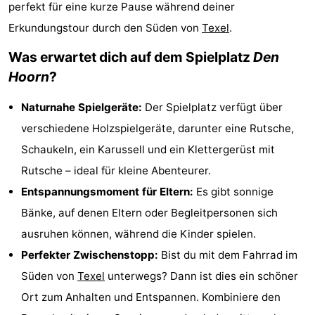
perfekt für eine kurze Pause während deiner
Koog
Oudeschild
-
Erkundungstour durch den Süden von
Texel
.
De
-
Was erwartet dich auf dem Spielplatz
Den
Hoorn
?
Waal
Oosterend
Natur
Naturnahe Spielgeräte:
Der Spielplatz verfügt über
Schönste
verschiedene Holzspielgeräte, darunter eine Rutsche,
Aussichtspunkte
Übernachten
Schaukeln, ein Karussell und ein Klettergerüst mit
Rutsche – ideal für kleine Abenteurer.
Appartements
Entspannungsmoment für Eltern:
Es gibt sonnige
-
Bänke, auf denen Eltern oder Begleitpersonen sich
ausruhen können, während die Kinder spielen.
Bosch
-
Perfekter Zwischenstopp:
Bist du mit dem Fahrrad im
en
De
-
Süden von
Texel
unterwegs? Dann ist dies ein schöner
Ort zum Anhalten und Entspannen. Kombiniere den
Zee
Vlijt
Hoeve
-