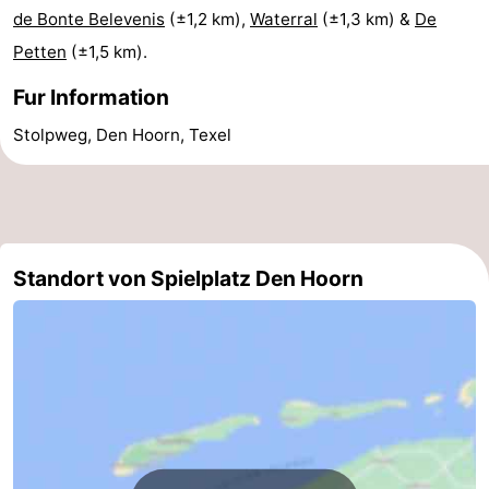
de Bonte Belevenis
(±1,2 km),
Waterral
(±1,3 km) &
De
&
-
Petten
(±1,5 km).
tun
Museen
-
Fur Information
Denkmäler
-
Stolpweg, Den Hoorn, Texel
Kirchen
-
Mühlen
-
Standort von Spielplatz Den Hoorn
Aussichtspunkte
Attraktionen
-
Rundfahrten
-
Bauernhöfe
-
Spielplätze
-