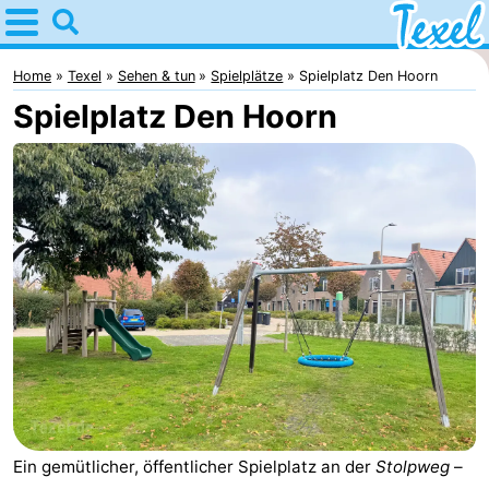
Home
Texel
Home
Texel
Sehen & tun
Spielplätze
Spielplatz Den Hoorn
Spielplatz Den Hoorn
Tipps
Für
kindern
Dorfer
-
Den
-
Burg
Den
-
Hoorn
De
-
Cocksdorp
De
-
Ein gemütlicher, öffentlicher Spielplatz an der
Stolpweg
–