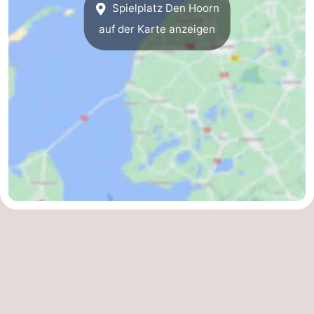
Spielplatz Den Hoorn
Minigolfplätze
Natur
auf der Karte anzeigen
Führungen
Sport
-
Schwimmbader
-
Radfahren
-
Wandern
-
Reiten
-
Surfen
-
Wattwandern
-