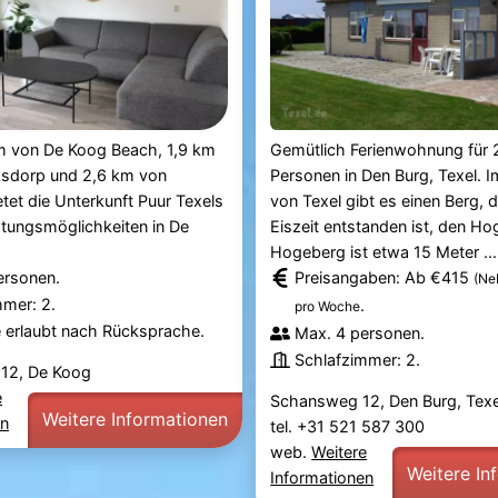
m von De Koog Beach, 1,9 km
Gemütlich Ferienwohnung für 2
sdorp und 2,6 km von
Personen in Den Burg, Texel. I
tet die Unterkunft Puur Texels
von Texel gibt es einen Berg, d
tungsmöglichkeiten in De
Eiszeit entstanden ist, den Ho
Hogeberg ist etwa 15 Meter ...
ersonen.
Preisangaben: Ab €415
(Ne
mmer: 2.
.
pro Woche
e erlaubt nach Rücksprache.
Max. 4 personen.
Schlafzimmer: 2.
 12, De Koog
e
Schansweg 12, Den Burg, Texe
Weitere Informationen
en
tel. +31 521 587 300
web.
Weitere
Weitere In
Informationen