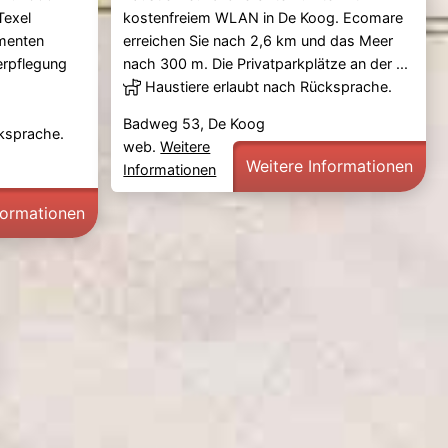
Texel
kostenfreiem WLAN in De Koog. Ecomare
ementen
erreichen Sie nach 2,6 km und das Meer
erpflegung
nach 300 m. Die Privatparkplätze an der ...
Haustiere erlaubt nach Rücksprache.
Badweg 53, De Koog
cksprache.
web.
Weitere
Weitere Informationen
Informationen
formationen