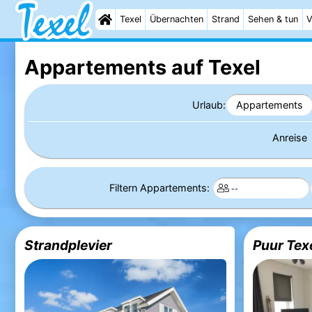
Texel
Übernachten
Strand
Sehen & tun
V
Appartements auf Texel
Urlaub:
Appartements
Anreise
Filtern Appartements:
Strandplevier
Puur Tex