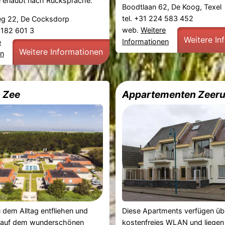
e erlaubt nach Rücksprache.
Boodtlaan 62, De Koog, Texel
tel. +31 224 583 452
g 22, De Cocksdorp
web.
Weitere
0 182 601 3
Weitere In
Informationen
e
Weitere Informationen
en
 Zee
Appartementen Zeeru
Diese Apartments verfügen üb
dem Alltag entfliehen und
kostenfreies WLAN und liegen
t auf dem wunderschönen