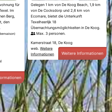
wohnung für
Gelegen 1 km von De Koog Beach, 1,9 km
Texel. Im
von De Cocksdorp und 2,6 km von
inen Berg,
Ecomare, bietet die Unterkunft
t, den
Texelheerlijk 18
.
Übernachtungsmöglichkeiten in De Koog.
Max. 3 personen.
bensaison)
Kamerstraat 18, De Koog
web.
Weitere
Weitere Informationen
Informationen
l
formationen