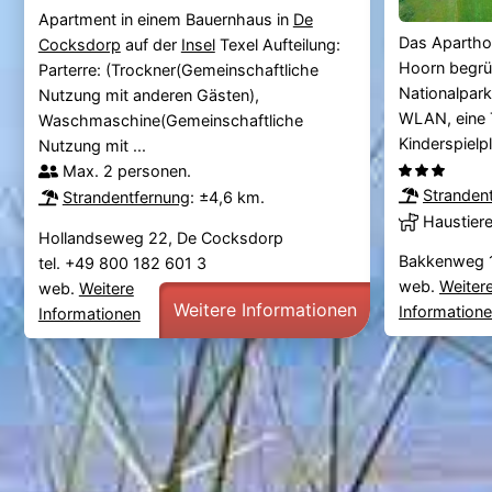
Apartment in einem Bauernhaus in
De
Das Aparthot
Cocksdorp
auf der
Insel
Texel Aufteilung:
Hoorn begrü
Parterre: (Trockner(Gemeinschaftliche
Nationalpark
Nutzung mit anderen Gästen),
WLAN, eine 
Waschmaschine(Gemeinschaftliche
Kinderspielpl
Nutzung mit ...
Max. 2 personen.
Stranden
Strandentfernung
: ±4,6 km.
Haustier
Hollandseweg 22, De Cocksdorp
Bakkenweg 
tel. +49 800 182 601 3
web.
Weiter
web.
Weitere
Weitere Informationen
Information
Informationen