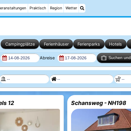
eranstaltungen
Praktisch
Region
Wetter
Campingplätze
Ferienhäuser
Ferienparks
Hotels
Abreise
Suchen und 
els 12
Schansweg - NH198