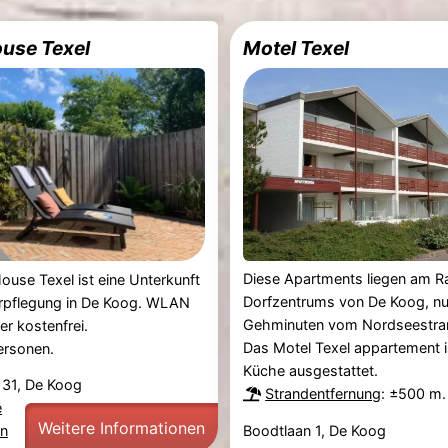
use Texel
Motel Texel
Diese Apartments liegen am R
use Texel ist eine Unterkunft
Dorfzentrums von De Koog, nu
erpflegung in De Koog. WLAN
Gehminuten vom Nordseestran
er kostenfrei.
Das Motel Texel appartement is
ersonen.
Küche ausgestattet.
t 31, De Koog
Strandentfernung
: ±500 m.
e
Weitere Informationen
Boodtlaan 1, De Koog
en