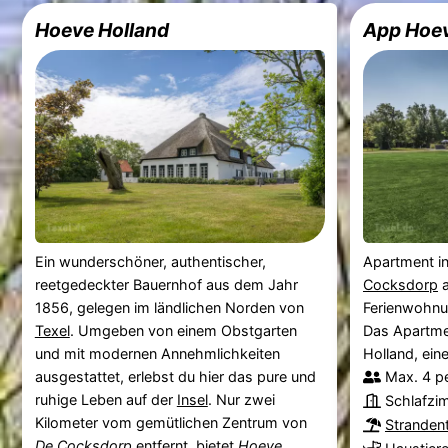
Hoeve Holland
App Hoev
Ein wunderschöner, authentischer,
Apartment i
reetgedeckter Bauernhof aus dem Jahr
Cocksdorp
a
1856, gelegen im ländlichen Norden von
Ferienwohnu
Texel
. Umgeben von einem Obstgarten
Das Apartmen
und mit modernen Annehmlichkeiten
Holland, ein
ausgestattet, erlebst du hier das pure und
Max. 4 p
ruhige Leben auf der
Insel
. Nur zwei
Schlafzi
Kilometer vom gemütlichen Zentrum von
Stranden
De Cocksdorp
entfernt, bietet
Hoeve