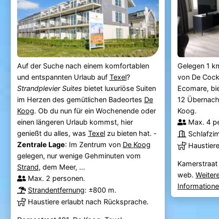
Auf der Suche nach einem komfortablen
Gelegen 1 k
und entspannten Urlaub auf
Texel
?
von De Cock
Strandplevier Suites
bietet luxuriöse Suiten
Ecomare, bie
im Herzen des gemütlichen Badeortes
De
12 Übernach
Koog
. Ob du nun für ein Wochenende oder
Koog.
einen längeren Urlaub kommst, hier
Max. 4 p
genießt du alles, was
Texel
zu bieten hat. -
Schlafzi
Zentrale Lage
: Im Zentrum von
De Koog
Haustier
gelegen, nur wenige Gehminuten vom
Kamerstraat
Strand
, dem Meer, ...
web.
Weiter
Max. 2 personen.
Information
Strandentfernung
: ±800 m.
Haustiere erlaubt nach Rücksprache.