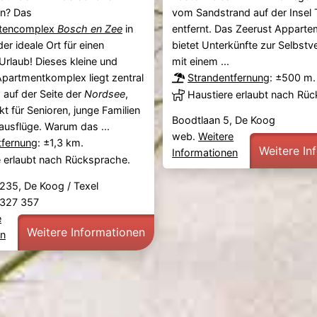
vom Sandstrand auf der Insel 
n? Das
entfernt. Das Zeerust Appart
tencomplex
Bosch en Zee
in
bietet Unterkünfte zur Selbstv
der ideale Ort für einen
mit einem ...
rlaub! Dieses kleine und
Strandentfernung
: ±500 m.
Apartmentkomplex liegt zentral
, auf der Seite der
Nordsee
,
Haustiere erlaubt nach Rü
kt für Senioren, junge Familien
Boodtlaan 5, De Koog
ausflüge. Warum das ...
web.
Weitere
tfernung
: ±1,3 km.
Weitere In
Informationen
e erlaubt nach Rücksprache.
235, De Koog / Texel
2 327 357
e
Weitere Informationen
en