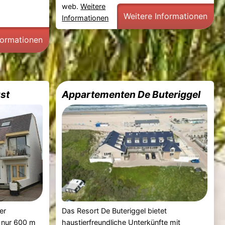
web.
Weitere
Weitere Informationen
Informationen
formationen
st
Appartementen De Buteriggel
er
Das Resort De Buteriggel bietet
 nur 600 m
haustierfreundliche Unterkünfte mit