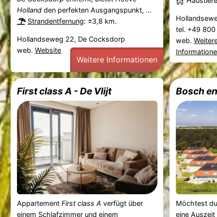
Haustier
Holland
den perfekten Ausgangspunkt, ...
Hollandsewe
Strandentfernung
: ±3,8 km.
tel. +49 80
Hollandseweg 22, De Cocksdorp
web.
Weiter
web.
Website
Information
Weitere Informationen
First class A - De Vlijt
Bosch en
Appartement
First class A
verfügt über
Möchtest du 
einem Schlafzimmer und einem
eine Auszei