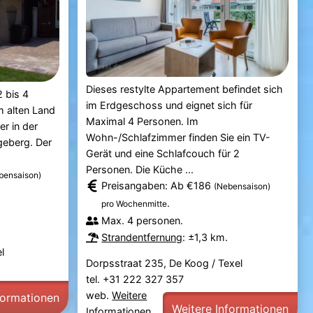
Dieses restylte Appartement befindet sich
 bis 4
im Erdgeschoss und eignet sich für
m alten Land
Maximal 4 Personen. Im
er in der
Wohn-/Schlafzimmer finden Sie ein TV-
geberg. Der
Gerät und eine Schlafcouch für 2
Personen. Die Küche ...
bensaison)
Preisangaben: Ab €186
(Nebensaison)
.
pro Wochenmitte
Max. 4 personen.
Strandentfernung
: ±1,3 km.
l
Dorpsstraat 235, De Koog / Texel
tel. +31 222 327 357
web.
Weitere
formationen
Weitere Informationen
Informationen