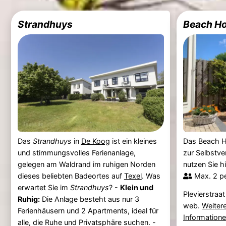
Strandhuys
Beach Ho
Das
Strandhuys
in
De Koog
ist ein kleines
Das Beach Ho
und stimmungsvolles Ferienanlage,
zur Selbstv
gelegen am Waldrand im ruhigen Norden
nutzen Sie hi
dieses beliebten Badeortes auf
Texel
. Was
Max. 2 p
erwartet Sie im
Strandhuys
? -
Klein und
Plevierstraa
Ruhig:
Die Anlage besteht aus nur 3
web.
Weiter
Ferienhäusern und 2 Apartments, ideal für
Information
alle, die Ruhe und Privatsphäre suchen. -