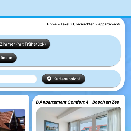
Home
Texel
Übernachten
Appartements
Zimmer (mit Frühstück)
finden
Kartenansicht
B Appartement Comfort 4 - Bosch en Zee