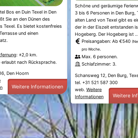
Schöne und geräumige Ferien
el Bos en Duin Texel in Den
3 bis 6 Personen in Den Burg, 
ßt Sie an den Dünen des
alten Land von Texel gibt es e
s Texel. Es bietet kostenfreies
der in der Eiszeit entstanden is
Terrasse und einen
Hogeberg. Der Hogeberg ist ..
atz.
Preisangaben: Ab €540
(Ne
.
pro Woche
tfernung
: ±2,0 km.
Max. 6 personen.
e erlaubt nach Rücksprache.
Schlafzimmer: 3.
16, Den Hoorn
Schansweg 12, Den Burg, Texe
e
tel. +31 521 587 300
Weitere Informationen
en
web.
Weitere
Weitere In
Informationen