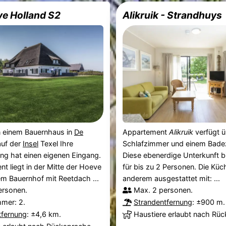
e Holland S2
Alikruik - Strandhuys
n einem Bauernhaus in
De
Appartement
Alikruik
verfügt 
uf der
Insel
Texel Ihre
Schlafzimmer und einem Bade
ng hat einen eigenen Eingang.
Diese ebenerdige Unterkunft bi
t liegt in der Mitte der Hoeve
für bis zu 2 Personen. Die Küch
em Bauernhof mit Reetdach ...
anderem ausgestattet mit: ...
ersonen.
Max. 2 personen.
mmer: 2.
Strandentfernung
: ±900 m.
tfernung
: ±4,6 km.
Haustiere erlaubt nach Rü