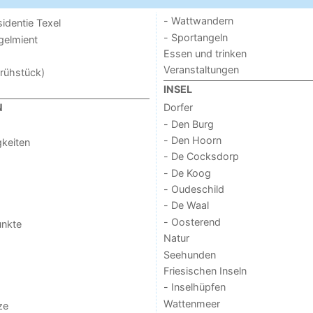
- Wattwandern
sidentie Texel
- Sportangeln
ogelmient
Essen und trinken
Veranstaltungen
rühstück)
INSEL
Dorfer
N
- Den Burg
- Den Hoorn
keiten
- De Cocksdorp
- De Koog
- Oudeschild
- De Waal
- Oosterend
unkte
Natur
Seehunden
Friesischen Inseln
- Inselhüpfen
Wattenmeer
ze