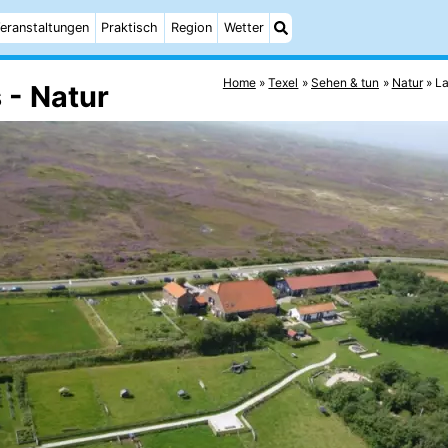
eranstaltungen
Praktisch
Region
Wetter
Home
Texel
Sehen & tun
Natur
La
 - Natur