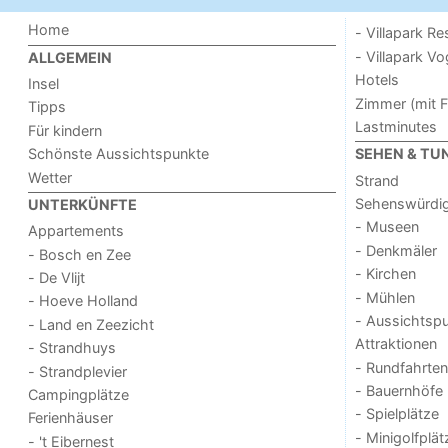
Home
- Villapark Re
- Villapark V
ALLGEMEIN
Hotels
Insel
Zimmer (mit F
Tipps
Lastminutes
Für kindern
Schönste Aussichtspunkte
SEHEN & TU
Wetter
Strand
Sehenswürdig
UNTERKÜNFTE
- Museen
Appartements
- Denkmäler
- Bosch en Zee
- Kirchen
- De Vlijt
- Mühlen
- Hoeve Holland
- Aussichtsp
- Land en Zeezicht
Attraktionen
- Strandhuys
- Rundfahrten
- Strandplevier
- Bauernhöfe
Campingplätze
- Spielplätze
Ferienhäuser
- Minigolfplät
- 't Eibernest