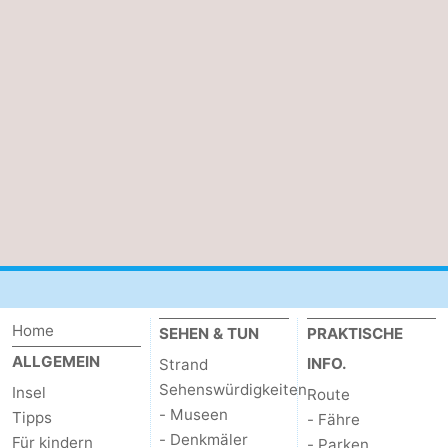
Minigolfplätze
Natur
Führungen
Sport
-
Schwimmbader
-
Radfahren
-
Wandern
-
Home
SEHEN & TUN
PRAKTISCHE
Reiten
-
ALLGEMEIN
INFO.
Strand
Sehenswürdigkeiten
Surfen
-
Insel
Route
- Museen
Tipps
- Fähre
Wattwandern
-
- Denkmäler
Für kindern
- Parken