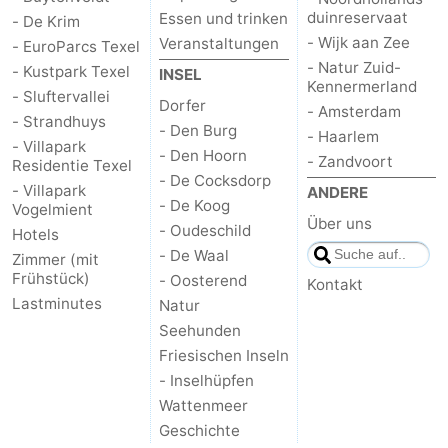
duinreservaat
Essen und trinken
- De Krim
Medizin
- Wijk aan Zee
Veranstaltungen
- EuroParcs Texel
- Natur Zuid-
- Kustpark Texel
INSEL
Adressen
Region
Kennermerland
- Sluftervallei
Dorfer
- Amsterdam
- Strandhuys
Watteninseln
- Den Burg
- Haarlem
- Villapark
- Den Hoorn
- Zandvoort
Residentie Texel
-
- De Cocksdorp
- Villapark
ANDERE
- De Koog
Vogelmient
Schiermonnikoog
-
Über uns
- Oudeschild
Hotels
- De Waal
Zimmer (mit
Ameland
-
Frühstück)
- Oosterend
Kontakt
Lastminutes
Natur
Terschelling
-
Seehunden
Vlieland
Nordholland
Friesischen Inseln
- Inselhüpfen
-
Wattenmeer
Geschichte
Natur
-