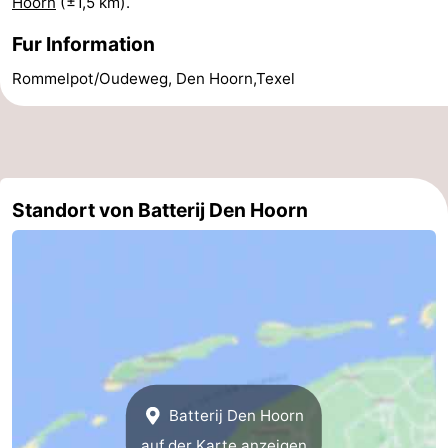
Hoorn
(±1,5 km).
Krim
EuroParcs
-
Fur Information
Texel
Kustpark
-
Rommelpot/Oudeweg, Den Hoorn,Texel
Texel
Sluftervallei
-
Strandhuys
-
Standort von Batterij Den Hoorn
Villapark
-
Residentie
Villapark
Hotels
Texel
Vogelmient
Zimmer
(mit
Lastminutes
Frühstück)
Strand
Batterij Den Hoorn
Sehen
auf der Karte anzeigen