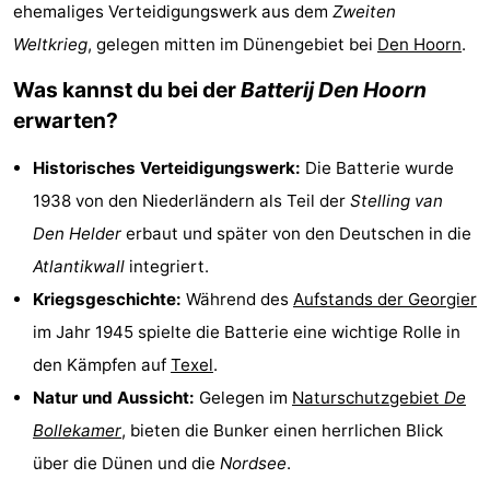
ehemaliges Verteidigungswerk aus dem
Zweiten
Koog
Oudeschild
-
Weltkrieg
, gelegen mitten im Dünengebiet bei
Den Hoorn
.
De
-
Was kannst du bei der
Batterij Den Hoorn
erwarten?
Waal
Oosterend
Natur
Historisches Verteidigungswerk:
Die Batterie wurde
Schönste
1938 von den Niederländern als Teil der
Stelling van
Aussichtspunkte
Übernachten
Den Helder
erbaut und später von den Deutschen in die
Atlantikwall
integriert.
Appartements
Kriegsgeschichte:
Während des
Aufstands der Georgier
-
im Jahr 1945 spielte die Batterie eine wichtige Rolle in
den Kämpfen auf
Texel
.
Bosch
-
Natur und Aussicht:
Gelegen im
Naturschutzgebiet
De
en
De
-
Bollekamer
, bieten die Bunker einen herrlichen Blick
über die Dünen und die
Nordsee
.
Zee
Vlijt
Hoeve
-