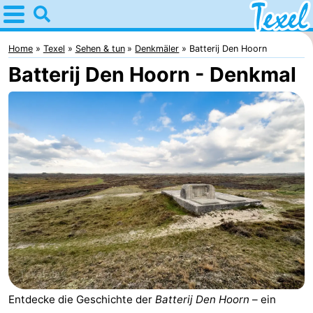
Home
Texel
Home
Texel
Sehen & tun
Denkmäler
Batterij Den Hoorn
Batterij Den Hoorn - Denkmal
Tipps
Für
kindern
Dorfer
-
Den
-
Burg
Den
-
Hoorn
De
-
Cocksdorp
De
-
Entdecke die Geschichte der
Batterij Den Hoorn
– ein