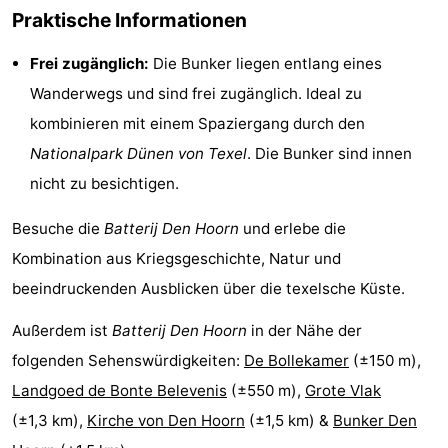
Praktische Informationen
Holland
Land
-
Frei zugänglich:
Die Bunker liegen entlang eines
en
Strandhuys
-
Wanderwegs und sind frei zugänglich. Ideal zu
Zeezicht
Strandplevier
Campingplätze
kombinieren mit einem Spaziergang durch den
Nationalpark Dünen von Texel
. Die Bunker sind innen
Ferienhäuser
nicht zu besichtigen.
-
Besuche die
Batterij Den Hoorn
und erlebe die
't
-
Kombination aus Kriegsgeschichte, Natur und
beeindruckenden Ausblicken über die texelsche Küste.
Eibernest
't
-
Außerdem ist
Batterij Den Hoorn
in der Nähe der
Hoogelandt
Beach
-
folgenden Sehenswürdigkeiten:
De Bollekamer
(±150 m),
Park
Buytenveldt
-
Landgoed de Bonte Belevenis
(±550 m),
Grote Vlak
(±1,3 km),
Kirche von Den Hoorn
(±1,5 km) &
Bunker Den
Texel
De
-