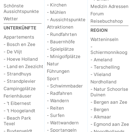
- Kirchen
Schönste
Medizin Adressen
Sportangeln
Seehunden
Aussichtspunkte
- Mühlen
Forum
Wetter
- Aussichtspunkte
Reisebuchshop
Essen
Attraktionen
UNTERKÜNFTE
REGION
- Rundfahrten
und
Veranstaltungen
Appartements
Watteninseln
- Bauernhöfe
- Bosch en Zee
-
- Spielplätze
trinken
Praktisch
- De Vlijt
Schiermonnikoog
- Minigolfplätze
- Hoeve Holland
- Ameland
Forum
Natur
- Land en Zeezicht
- Terschelling
Führungen
- Strandhuys
- Vlieland
Route
Sport
- Strandplevier
Nordholland
- Schwimmbader
Campingplätze
- Natur Schoorlse
-
- Radfahren
Duinen
Ferienhäuser
- Wandern
- Bergen aan Zee
Fähre
-
- 't Eibernest
- Reiten
- Bergen
- 't Hoogelandt
- Surfen
Parken
Inselhüpfen
- Alkmaar
- Beach Park
- Wattwandern
Texel
- Egmond aan Zee
Reisebuchshop
- Sportangeln
- Buytenveldt
- Noordhollands